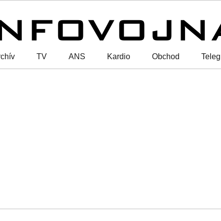
chív
TV
ANS
Kardio
Obchod
Tele