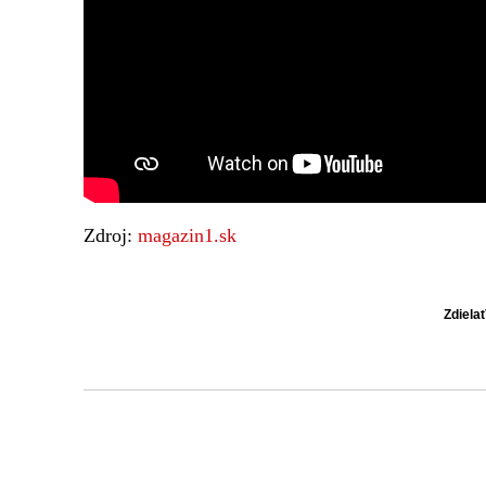
Zdroj:
magazin1.sk
Zdiela