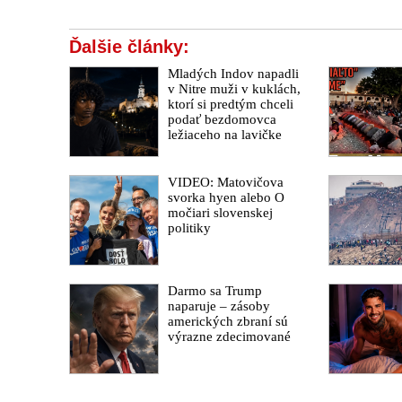
Ďalšie články:
Mladých Indov napadli
v Nitre muži v kuklách,
ktorí si predtým chceli
podať bezdomovca
ležiaceho na lavičke
VIDEO: Matovičova
svorka hyen alebo O
močiari slovenskej
politiky
Darmo sa Trump
naparuje – zásoby
amerických zbraní sú
výrazne zdecimované