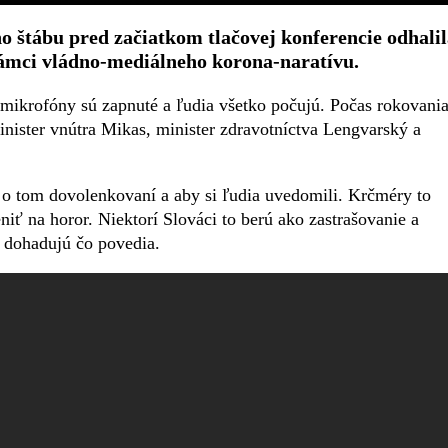
o štábu pred začiatkom tlačovej konferencie odhalil
rámci vládno-mediálneho korona-naratívu.
e mikrofóny sú zapnuté a ľudia všetko počujú. Počas rokovani
minister vnútra Mikas, minister zdravotníctva Lengvarský a
o tom dovolenkovaní a aby si ľudia uvedomili. Krčméry to
niť na horor. Niektorí Slováci to berú ako zastrašovanie a
to dohadujú čo povedia.