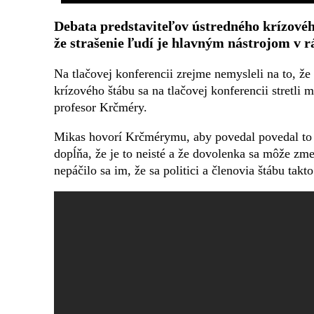
Debata predstaviteľov ústredného krízovéh
že strašenie ľudí je hlavným nástrojom v 
Na tlačovej konferencii zrejme nemysleli na to, ž
krízového štábu sa na tlačovej konferencii stretli 
profesor Krčméry.
Mikas hovorí Krčmérymu, aby povedal povedal to 
dopĺňa, že je to neisté a že dovolenka sa môže zme
nepáčilo sa im, že sa politici a členovia štábu tak