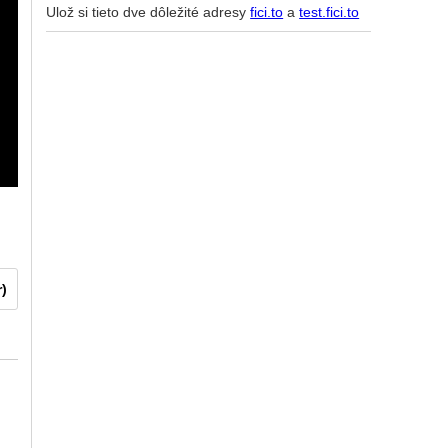
Ulož si tieto dve dôležité adresy
fici.to
a
test.fici.to
r)