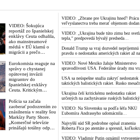
VIDEO: „Zbrane pre Ukrajinu hneď! Prácu
veľvyslanectva treba merať objemom dodan
VIDEO: Šokujúca
zbraní, financií, politických rozhodnutí a
reportáž zo španielskej
krokov tlaku na nepriateľa,“ povedal
VIDEO: „Ukrajina bude túto zimu bez svetl
enklávy Ceuta odhalila,
Volodymyr Zelenskyj zhromaždeným
tepla,“ predpovedá bývalý predseda
ako mainstreamové
ukrajinským diplomatom v Kyjeve. Donald
ukrajinského parlamentu Dmytro Razumko
médiá v EÚ klamú o
Trump mu potom odkázal, že USA Ukrajin
Donald Trump sa vraj dozvedel nepríjemnú
migrácii a prečo
nedodajú protiraketové systémy Patriot
pravdu o nedostatku amerických rakiet až n
európska politika pod
rokovaní svojej vlády v prezidentskom sídle
rúškom Migračného
Eurokomisia reaguje na
Camp David v Marylande, a preto musel
VIDEO: Nové Mexiko žaluje Ministerstvo
paktu migráciu v
odložiť plánované útoky na Irán. Prezident
spravodlivosti USA. Federálne úrady mu vr
správy o chystanej
skutočnosti podporuje
USA sa pre to údajne pohádal so šéfom
bránia vo vyšetrovaní sexuálnych zločinov
opätovnej invázii
Pentagónu, lebo bol presvedčený o opaku
organizátora pedofilnej siete Jeffreyho
USA sa neúspešne snažia zakryť nedostatok
migrantov do
Epsteina. Ten mal nariadiť, aby dve dievčat
taktických balistických rakiet. Rusko mesač
španielskej exklávy
zo zahraničia, ktoré boli uškrtené počas
vyprodukuje viac rakiet, než koľko vyrobia
Ceuta. Kritickým
drsného fetišistického sexu, pochovali v
všetci producenti systémov Patriot dohroma
Ukrajina čelí kritickému nedostatku rakiet
termínom je 15. august
blízkosti jeho ranča v tomto americkom štát
určených na zachytávanie ruských balistick
2026
Polícia sa začala
striel. Počas najnovších ruských útokov sa je
zaoberať podozrením zo
nepodarilo zostreliť ani jednu. Volodymyr
VIDEO: Na Slovensku sa podľa šéfa NKÚ
znásilnenia v reality šou
Zelenskyj sa v zúfalstve snaží prostredníct
Ľubomíra Andrassyho udomácnila
Markízy Party Shore.
NATO zabezpečiť ich dodávky
eurofondová mafia
„Komerčné televízie
Najvyšší súd SR podrobne opísal zranenia
prinášajú totálny odpad,
Roberta Fica po atentáte a spresnil, koľkokr
mozgy ľudí zasypávajú
terorista Juraj Cintula na premiéra vystrelil
hnojom,“ vyhlásil v
VIDEO: Vladimir Putin oznámil vytvorenie