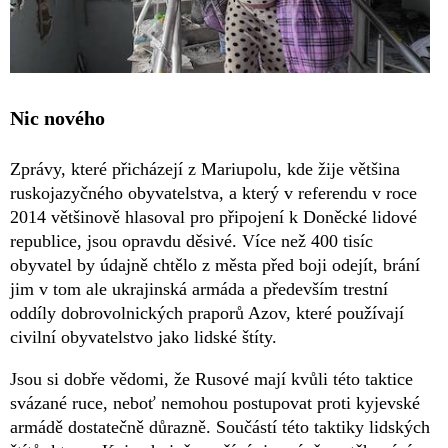
Nic nového
Zprávy, které přicházejí z Mariupolu, kde žije většina
ruskojazyčného obyvatelstva, a který v referendu v roce
2014 většinově hlasoval pro připojení k Doněcké lidové
republice, jsou opravdu děsivé. Více než 400 tisíc
obyvatel by údajně chtělo z města před boji odejít, brání
jim v tom ale ukrajinská armáda a především trestní
oddíly dobrovolnických praporů Azov, které používají
civilní obyvatelstvo jako lidské štíty.
Jsou si dobře vědomi, že Rusové mají kvůli této taktice
svázané ruce, neboť nemohou postupovat proti kyjevské
armádě dostatečně důrazně. Součástí této taktiky lidských