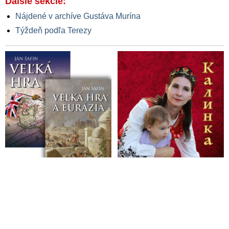
Ďalšie sekcie:
Nájdené v archíve Gustáva Murína
Týždeň podľa Terezy