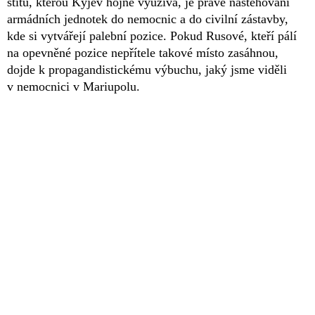
štítů, kterou Kyjev hojně využívá, je právě nastěhování
armádních jednotek do nemocnic a do civilní zástavby,
kde si vytvářejí palební pozice. Pokud Rusové, kteří pálí
na opevněné pozice nepřítele takové místo zasáhnou,
dojde k propagandistickému výbuchu, jaký jsme viděli
v nemocnici v Mariupolu.