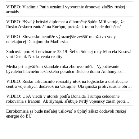
VIDEO: Vladimir Putin oznámil vytvorenie dronovej zložky ruskej
armády
VIDEO: Bývalý britský diplomat a dlhoročný špión MI6 varuje, že
Rusko čoskoro zaútočí na Európu, pretože k tomu bude dotlačené
rovnako, ako bolo dotlačené k invázii na Ukrajinu v roku 2022.
Zelenskyj medzitým v Kyjeve naliehal na zhromaždených diplomatov,
VIDEO: Slovensko nemôže výraznejšie zvýšiť množstvo vody
aby vo svete zháňali energie pre Ukrajinu na zimu. Putin vraj bude
odtekajúcej Dunajom do Maďarska
mobilizovať a vojna sa do zimy pravdepodobne neskončí
Sudcovia porazili novinárov 35:19. Šéfka Súdnej rady Marcela Kosová
viní Denník N z krivenia reality
Médiá pri najväčšom škandále roka zborovo mlčia. Vypočúvanie
bývaleho hlavného lekárskeho poradcu Bieleho domu Anthonyho
Fauciho pred výborom amerického Senátu väčšina médií ignorovala
VIDEO: Rusko uskutočnilo rozsiahly útok na logistické a distribučné
centrá vojenských dodávok na Ukrajine. Ukrajinská protivzdušná obrana
nedokázala počas ničivého nočného útoku na Kyjev a jeho okolie
zachytiť ani jednu ruskú raketu
VIDEO: USA viedli v utorok podľa Donalda Trumpa celodenné
rokovania s Iránom. Ak zlyhajú, sľubuje tvrdý vojenský zásah proti
Teheránu
Eurokomisia sa bude naďalej usilovať o úplný zákaz dodávok ruskej
energie do EÚ