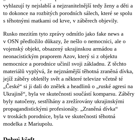
vyhlazují ty nejslabší a nejzranitelnější tedy ženy a děti a
to dokonce na rozbitých porodních sálech, které se spolu
s těhotnými matkami od krve, v záběrech objevily.
Rusko mezitím tyto zprávy odmítlo jako fake news a
v OSN předložilo důkazy, že nešlo o nemocnici, ale o
vojenský objekt, obsazený ukrajinskou armádou a
neonacistickým praporem Azov, který si z objektu
nemocnice a porodnice učinil svoji základnu. Z těchto
materiálů vyplývá, že nejznámější těhotná zraněná dívka,
jejíž záběry obletěly svět a některé televize včetně té
„České“ si ji dali do znělek a headlinů o „ruské agresi na
Ukrajině“, byla ve skutečnosti součástí komparsu. Záběry
byly natočeny, sestříhány a zrežírovány ukrajinskými
propagandistickými profesionály. „Zraněná dívka“
v troskách porodnice, byla ve skutečnosti těhotná
modelka z Mariupolu.
Dobrý kšeft