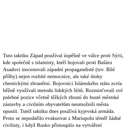
Tuto taktiku Západ používal úspěšně ve válce proti Sýrii,
kde společně s islamisty, kteří bojovali proti Bašáru
Asadovi inscenovali západní propagandisté (tzv. Bílé
přílby) nejen rozbité nemocnice, ale také útoky
chemickými zbraněmi. Bojovníci Islámského státu zcela
běžně využívali metodu lidských štítů. Rozmisťovali své
palebné pozice včetně těžkých zbraní do husté městské
zástavby a civilním obyvatelům neumožnili města
opustit. Tutéž taktiku dnes používá kyjevská armáda.
Proto se nepodařilo evakuovat z Mariupolu téměř žádné
civilisty, i když Rusko přistoupilo na vytváření