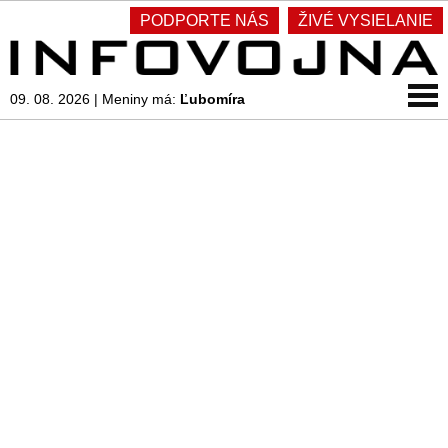
PODPORTE NÁS
ŽIVÉ VYSIELANIE
09. 08. 2026
|
Meniny má:
Ľubomíra