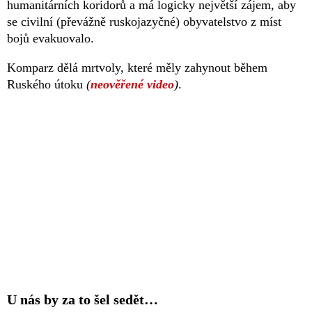
humanitárních koridorů a má logicky největší zájem, aby
se civilní (převážně ruskojazyčné) obyvatelstvo z míst
bojů evakuovalo.
Komparz dělá mrtvoly, které měly zahynout během
Ruského útoku
(
neověřené video
)
.
U nás by za to šel sedět…