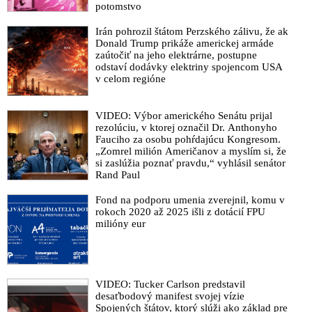
potomstvo
Irán pohrozil štátom Perzského zálivu, že ak
Donald Trump prikáže americkej armáde
zaútočiť na jeho elektrárne, postupne
odstaví dodávky elektriny spojencom USA
v celom regióne
VIDEO: Výbor amerického Senátu prijal
rezolúciu, v ktorej označil Dr. Anthonyho
Fauciho za osobu pohŕdajúcu Kongresom.
„Zomrel milión Američanov a myslím si, že
si zaslúžia poznať pravdu,“ vyhlásil senátor
Rand Paul
Fond na podporu umenia zverejnil, komu v
rokoch 2020 až 2025 išli z dotácií FPU
milióny eur
VIDEO: Tucker Carlson predstavil
desaťbodový manifest svojej vízie
Spojených štátov, ktorý slúži ako základ pre