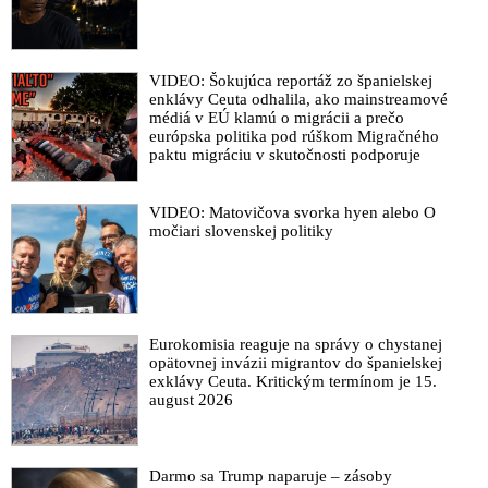
VIDEO: Šokujúca reportáž zo španielskej
enklávy Ceuta odhalila, ako mainstreamové
médiá v EÚ klamú o migrácii a prečo
európska politika pod rúškom Migračného
paktu migráciu v skutočnosti podporuje
VIDEO: Matovičova svorka hyen alebo O
močiari slovenskej politiky
Eurokomisia reaguje na správy o chystanej
opätovnej invázii migrantov do španielskej
exklávy Ceuta. Kritickým termínom je 15.
august 2026
Darmo sa Trump naparuje – zásoby