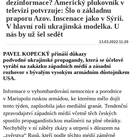
dezinformace? Americký plukovník v
televizi potvrzuje: Šlo o základnu
praporu Azov. Inscenace jako v Sýrii.
V hlavní roli ukrajinská modelka. U
nás by už šel sedět
13.03.2022 11:20
PAVEL KOPECKÝ přináší důkazy
podvodné ukrajinské propagandy, která se účelově
vyrábí na zakázku západních médií a zásadní
rozhovor s bývalým vysokým armádním důstojníkem
USA.
Informace o vybombardování nemocnice a porodnice
v Mariupolu ruskou armádou, ke kterému mělo dojít
tento týden, zapůsobila jako mediální granát. Tendenční
zpravodajství západních médií včetně těch českých
spustilo propagandistickou mašinérii na plné obrátky.
Nechyběly v ní záběry zkázy a utrpení s důrazem na
„zvěrstva“ Rusů, kteří podle těchto médií záměrně