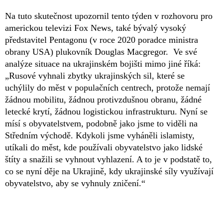
Na tuto skutečnost upozornil tento týden v rozhovoru pro
americkou televizi Fox News, také bývalý vysoký
představitel Pentagonu (v roce 2020 poradce ministra
obrany USA) plukovník Douglas Macgregor. Ve své
analýze situace na ukrajinském bojišti mimo jiné říká:
„Rusové vyhnali zbytky ukrajinských sil, které se
uchýlily do měst v populačních centrech, protože nemají
žádnou mobilitu, žádnou protivzdušnou obranu, žádné
letecké krytí, žádnou logistickou infrastrukturu. Nyní se
mísí s obyvatelstvem, podobně jako jsme to viděli na
Středním východě. Kdykoli jsme vyháněli islamisty,
utíkali do měst, kde používali obyvatelstvo jako lidské
štíty a snažili se vyhnout vyhlazení. A to je v podstatě to,
co se nyní děje na Ukrajině, kdy ukrajinské síly využívají
obyvatelstvo, aby se vyhnuly zničení.“