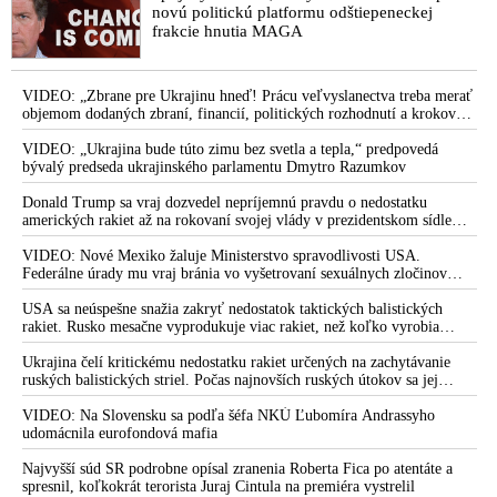
novú politickú platformu odštiepeneckej
frakcie hnutia MAGA
VIDEO: „Zbrane pre Ukrajinu hneď! Prácu veľvyslanectva treba merať
objemom dodaných zbraní, financií, politických rozhodnutí a krokov
tlaku na nepriateľa,“ povedal Volodymyr Zelenskyj zhromaždeným
ukrajinským diplomatom v Kyjeve. Donald Trump mu potom odkázal,
VIDEO: „Ukrajina bude túto zimu bez svetla a tepla,“ predpovedá
že USA Ukrajine nedodajú protiraketové systémy Patriot
bývalý predseda ukrajinského parlamentu Dmytro Razumkov
Donald Trump sa vraj dozvedel nepríjemnú pravdu o nedostatku
amerických rakiet až na rokovaní svojej vlády v prezidentskom sídle
Camp David v Marylande, a preto musel odložiť plánované útoky na
Irán. Prezident USA sa pre to údajne pohádal so šéfom Pentagónu, lebo
VIDEO: Nové Mexiko žaluje Ministerstvo spravodlivosti USA.
bol presvedčený o opaku
Federálne úrady mu vraj bránia vo vyšetrovaní sexuálnych zločinov
organizátora pedofilnej siete Jeffreyho Epsteina. Ten mal nariadiť, aby
dve dievčatá zo zahraničia, ktoré boli uškrtené počas drsného
USA sa neúspešne snažia zakryť nedostatok taktických balistických
fetišistického sexu, pochovali v blízkosti jeho ranča v tomto americkom
rakiet. Rusko mesačne vyprodukuje viac rakiet, než koľko vyrobia
štáte
všetci producenti systémov Patriot dohromady
Ukrajina čelí kritickému nedostatku rakiet určených na zachytávanie
ruských balistických striel. Počas najnovších ruských útokov sa jej
nepodarilo zostreliť ani jednu. Volodymyr Zelenskyj sa v zúfalstve snaží
prostredníctvom NATO zabezpečiť ich dodávky
VIDEO: Na Slovensku sa podľa šéfa NKÚ Ľubomíra Andrassyho
udomácnila eurofondová mafia
Najvyšší súd SR podrobne opísal zranenia Roberta Fica po atentáte a
spresnil, koľkokrát terorista Juraj Cintula na premiéra vystrelil