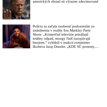
amerických zbraní sú výrazne zdecimované
Polícia sa začala zaoberať podozrením zo
znásilnenia v reality šou Markízy Party
Shore. „Komerčné televízie prinášajú
totálny odpad, mozgy ľudí zasypávajú
hnojom,“ vyhlásil v reakcii exminister
školstva Juraj Draxler. „KDE SÚ protesty,
výkriky či štrajky novinárov a mediálnych
pracovníkov?“ spýtal sa