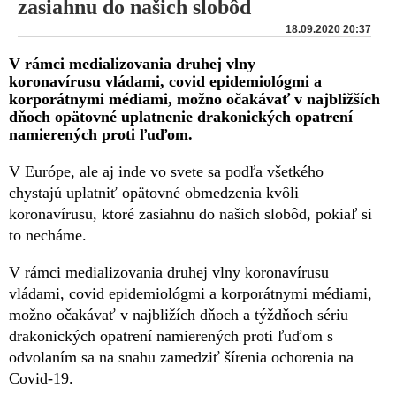
zasiahnu do našich slobôd
18.09.2020 20:37
V rámci medializovania druhej vlny
koronavírusu vládami, covid epidemiológmi a
korporátnymi médiami, možno očakávať v najbližších
dňoch opätovné uplatnenie drakonických opatrení
namierených proti ľuďom.
V Európe, ale aj inde vo svete sa podľa všetkého
chystajú uplatniť opätovné obmedzenia kvôli
koronavírusu, ktoré zasiahnu do našich slobôd, pokiaľ si
to necháme.
V rámci medializovania druhej vlny koronavírusu
vládami, covid epidemiológmi a korporátnymi médiami,
možno očakávať v najbližích dňoch a týždňoch sériu
drakonických opatrení namierených proti ľuďom s
odvolaním sa na snahu zamedziť šírenia ochorenia na
Covid-19.