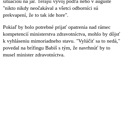
situáciou na jar. Terajší vývoj podľa neho v auguste
"nikto nikdy neočakával a všetci odborníci sú
prekvapení, že to tak ide hore".
Pokiaľ by bolo potrebné prijať opatrenia nad rámec
kompetencií ministerstva zdravotníctva, mohlo by dôjsť
k vyhláseniu mimoriadneho stavu. "Vylúčiť sa to nedá,"
povedal na brífingu Babiš s tým, že navrhnúť by to
musel minister zdravotníctva.