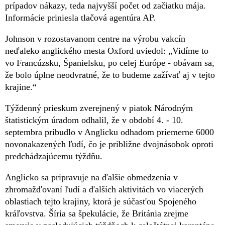
prípadov nákazy, teda najvyšší počet od začiatku mája.
Informácie priniesla tlačová agentúra AP.
Johnson v rozostavanom centre na výrobu vakcín
neďaleko anglického mesta Oxford uviedol: „Vidíme to
vo Francúzsku, Španielsku, po celej Európe - obávam sa,
že bolo úplne neodvratné, že to budeme zažívať aj v tejto
krajine.“
Týždenný prieskum zverejnený v piatok Národným
štatistickým úradom odhalil, že v období 4. - 10.
septembra pribudlo v Anglicku odhadom priemerne 6000
novonakazených ľudí, čo je približne dvojnásobok oproti
predchádzajúcemu týždňu.
Anglicko sa pripravuje na ďalšie obmedzenia v
zhromažďovaní ľudí a ďalších aktivitách vo viacerých
oblastiach tejto krajiny, ktorá je súčasťou Spojeného
kráľovstva. Šíria sa špekulácie, že Británia zrejme