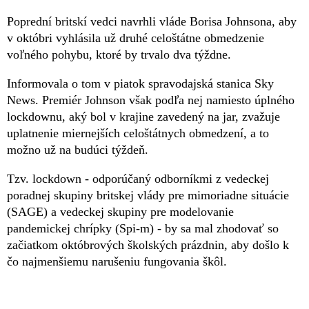
Poprední britskí vedci navrhli vláde Borisa Johnsona, aby
v októbri vyhlásila už druhé celoštátne obmedzenie
voľného pohybu, ktoré by trvalo dva týždne.
Informovala o tom v piatok spravodajská stanica Sky
News. Premiér Johnson však podľa nej namiesto úplného
lockdownu, aký bol v krajine zavedený na jar, zvažuje
uplatnenie miernejších celoštátnych obmedzení, a to
možno už na budúci týždeň.
Tzv. lockdown - odporúčaný odborníkmi z vedeckej
poradnej skupiny britskej vlády pre mimoriadne situácie
(SAGE) a vedeckej skupiny pre modelovanie
pandemickej chrípky (Spi-m) - by sa mal zhodovať so
začiatkom októbrových školských prázdnin, aby došlo k
čo najmenšiemu narušeniu fungovania škôl.