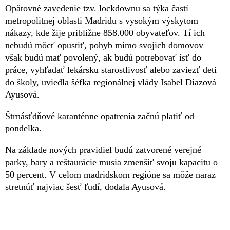
Opätovné zavedenie tzv. lockdownu sa týka častí
metropolitnej oblasti Madridu s vysokým výskytom
nákazy, kde žije približne 858.000 obyvateľov. Tí ich
nebudú môcť opustiť, pohyb mimo svojich domovov
však budú mať povolený, ak budú potrebovať ísť do
práce, vyhľadať lekársku starostlivosť alebo zaviezť deti
do školy, uviedla šéfka regionálnej vlády Isabel Díazová
Ayusová.
Štrnásťdňové karanténne opatrenia začnú platiť od
pondelka.
Na základe nových pravidiel budú zatvorené verejné
parky, bary a reštaurácie musia zmenšiť svoju kapacitu o
50 percent. V celom madridskom regióne sa môže naraz
stretnúť najviac šesť ľudí, dodala Ayusová.