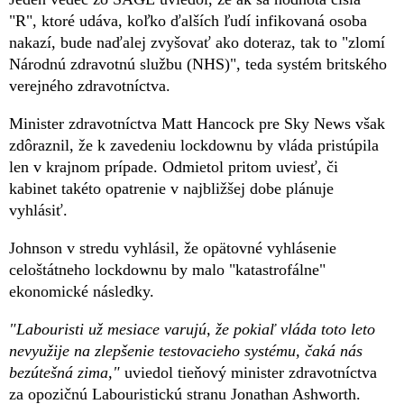
"R", ktoré udáva, koľko ďalších ľudí infikovaná osoba
nakazí, bude naďalej zvyšovať ako doteraz, tak to "zlomí
Národnú zdravotnú službu (NHS)", teda systém britského
verejného zdravotníctva.
Minister zdravotníctva Matt Hancock pre Sky News však
zdôraznil, že k zavedeniu lockdownu by vláda pristúpila
len v krajnom prípade. Odmietol pritom uviesť, či
kabinet takéto opatrenie v najbližšej dobe plánuje
vyhlásiť.
Johnson v stredu vyhlásil, že opätovné vyhlásenie
celoštátneho lockdownu by malo "katastrofálne"
ekonomické následky.
"Labouristi už mesiace varujú, že pokiaľ vláda toto leto
nevyužije na zlepšenie testovacieho systému, čaká nás
bezútešná zima,"
uviedol tieňový minister zdravotníctva
za opozičnú Labouristickú stranu Jonathan Ashworth.