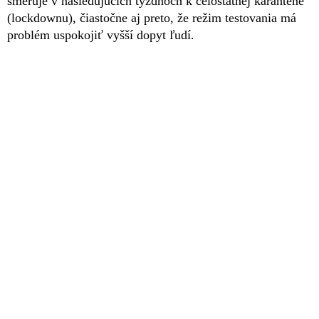
smeruje v nasledujúcich týždňoch k celoštátnej karanténe
(lockdownu), čiastočne aj preto, že režim testovania má
problém uspokojiť vyšší dopyt ľudí.