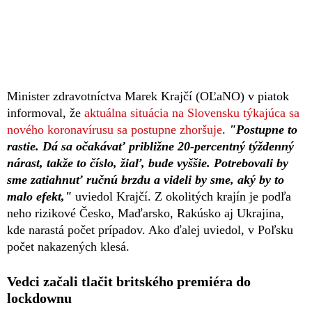
Minister zdravotníctva Marek Krajčí (OĽaNO) v piatok
informoval, že
aktuálna situácia na Slovensku týkajúca sa
nového koronavírusu sa postupne zhoršuje
.
"Postupne to
rastie. Dá sa očakávať približne 20-percentný týždenný
nárast, takže to číslo, žiaľ, bude vyššie. Potrebovali by
sme zatiahnuť ručnú brzdu a videli by sme, aký by to
malo efekt,"
uviedol Krajčí. Z okolitých krajín je podľa
neho rizikové Česko, Maďarsko, Rakúsko aj Ukrajina,
kde narastá počet prípadov. Ako ďalej uviedol, v Poľsku
počet nakazených klesá.
Vedci začali tlačit britského premiéra do
lockdownu