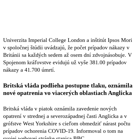
Univerzita Imperial College London a inštitút Ipsos Mori
v spoločnej štúdii uvádzajú, že počet prípadov nákazy v
Británii sa každých sedem až osem dní zdvojnásobuje. V
Spojenom kráľovstve evidujú už vyše 381.00 prípadov
nákazy a 41.700 úmrtí.
Britská vláda podlieha postupne tlaku, oznámila
nové opatrenia vo viacerých oblastiach Anglicka
Britská vláda v piatok oznámila zavedenie nových
opatrení v strednej a severozápadnej časti Anglicka a v
grófstve West Yorkshire s cieľom obmedziť nárast počtu
prípadov ochorenia COVID-19. Informoval o tom na
svojej webovej stránke stanica BBC.