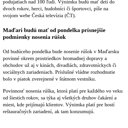
podujatiach nad 100 ľudí. Výnimku budú mať deti do
dvoch rokov, herci, hudobníci či športovci, píše na
svojom webe Česká televízia (ČT).
Maďari budú mať od pondelka prísnejšie
podmienky nosenia rúšok
Od budúceho pondelka bude nosenie rúšok v Maďarsku
povinné okrem prostriedkov hromadnej dopravy a
obchodov už aj v kinách, divadlách, zdravotníckych či
sociálnych zariadeniach. Príslušné vládne rozhodnutie
bolo v piatok zverejnené v štátnom vestníku.
Povinnosť nosenia rúška, ktorá platí pre každého vo veku
od šiestich rokov, sa týka aj všetkých druhov čakární a
miest, kde prijímajú klientov. Výnimka platí pre hostí
reštauračných zariadení, ak tam konzumujú.