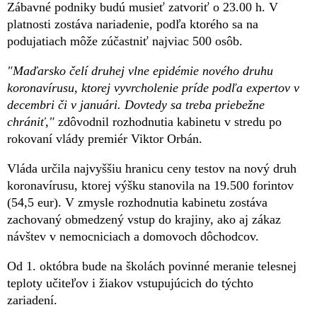
Zábavné podniky budú musieť zatvoriť o 23.00 h. V
platnosti zostáva nariadenie, podľa ktorého sa na
podujatiach môže zúčastniť najviac 500 osôb.
"Maďarsko čelí druhej vlne epidémie nového druhu
koronavírusu, ktorej vyvrcholenie príde podľa expertov v
decembri či v januári. Dovtedy sa treba priebežne
chrániť,"
zdôvodnil rozhodnutia kabinetu v stredu po
rokovaní vlády premiér Viktor Orbán.
Vláda určila najvyššiu hranicu ceny testov na nový druh
koronavírusu, ktorej výšku stanovila na 19.500 forintov
(54,5 eur). V zmysle rozhodnutia kabinetu zostáva
zachovaný obmedzený vstup do krajiny, ako aj zákaz
návštev v nemocniciach a domovoch dôchodcov.
Od 1. októbra bude na školách povinné meranie telesnej
teploty učiteľov i žiakov vstupujúcich do týchto
zariadení.