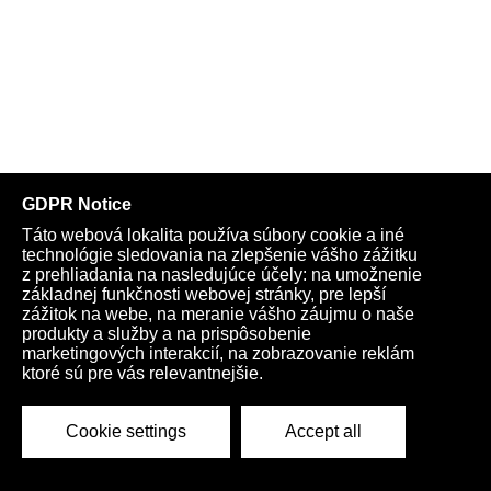
V Španielsku prekročil v utorok oficiálny počet úmrtí v