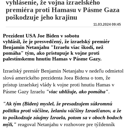
vyhlásenie, že vojna izraelského
premiéra proti Hamasu v Pásme Gaza
poškodzuje jeho krajinu
11.03.2024 09:45
Prezident USA Joe Biden v sobotu
vyhlásil, že je presvedčený, že izraelský premiér
Benjamin Netanjahu "Izraelu viac škodí, než
pomáha" tým, ako pristupuje k vojne proti
palestínskemu hnutiu Hamas v Pásme Gazy.
Izraelský premiér Benjamin Netanjahu v nedeľu odmietol
slová amerického prezidenta Joea Bidena o tom, že
prístup izraelskej vlády k vojne proti hnutiu Hamas v
Pásme Gazy Izraelu
"viac ubližuje, ako pomáha"
.
"Ak tým (Biden) myslel, že presadzujem súkromnú
politiku proti väčšine, želaniu väčšiny Izraelčanov, a že
to poškodzuje záujmy Izraela, potom sa v oboch bodoch
mýli,"
reagoval Netanjahu v rozhovore pre týždenník