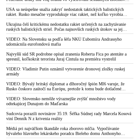
Bidenov režim to zaklincoval rozhodnutím, že bez súhlasu
organizátora pedofilnej siete Jeffreyho Epsteina. Ten mal nariadiť, aby
Kongresu schválil predaj munície Izraelu
dve dievčatá zo zahraničia, ktoré boli uškrtené počas drsného
USA sa neúspešne snažia zakryť nedostatok taktických balistických
fetišistického sexu, pochovali v blízkosti jeho ranča v tomto americkom
rakiet. Rusko mesačne vyprodukuje viac rakiet, než koľko vyrobia
Vodca sionistického režimu Netanjahu oznámil zámer naďalej
štáte
všetci producenti systémov Patriot dohromady
pokračovať vo vojne proti Hamasu až do jeho zničenia.
Ukrajina čelí kritickému nedostatku rakiet určených na zachytávanie
ruských balistických striel. Počas najnovších ruských útokov sa jej
Macron varuje, že to môže viesť k desaťročnej vojne
nepodarilo zostreliť ani jednu. Volodymyr Zelenskyj sa v zúfalstve snaží
prostredníctvom NATO zabezpečiť ich dodávky
VIDEO: Na Slovensku sa podľa šéfa NKÚ Ľubomíra Andrassyho
VIDEO: Turecký prezident Erdogan označil Izrael za
udomácnila eurofondová mafia
teroristický štát a izraelského premiéra Netanjahua
nazval„mäsiarom z Gazy“, ktorý svojím konaním vyvoláva po
Najvyšší súd SR podrobne opísal zranenia Roberta Fica po atentáte a
celom svete antisemitizmus
spresnil, koľkokrát terorista Juraj Cintula na premiéra vystrelil
VIDEO: Vyhladíme celou Gazu, zpívají izraelské děti
VIDEO: Vladimir Putin oznámil vytvorenie dronovej zložky ruskej
armády
Netanjahuova vláda schválila dohodu o dočasnom prímerí v
Gaze. Putin počas summitu BRICS pripísal vinu za krízu na
VIDEO: Bývalý britský diplomat a dlhoročný špión MI6 varuje, že
Rusko čoskoro zaútočí na Európu, pretože k tomu bude dotlačené
Blízkom východe zlyhaniu americkej diplomacie v tomto
rovnako, ako bolo dotlačené k invázii na Ukrajinu v roku 2022.
regióne
Zelenskyj medzitým v Kyjeve naliehal na zhromaždených diplomatov,
VIDEO: Slovensko nemôže výraznejšie zvýšiť množstvo vody
aby vo svete zháňali energie pre Ukrajinu na zimu. Putin vraj bude
odtekajúcej Dunajom do Maďarska
Šéf diplomacie EÚ Borrell považuje vznik palestínskeho štátu
mobilizovať a vojna sa do zimy pravdepodobne neskončí
za záruku bezpečnosti Izraela
Sudcovia porazili novinárov 35:19. Šéfka Súdnej rady Marcela Kosová
viní Denník N z krivenia reality
Prečo USA potrebujú vojnu v Gaze
Médiá pri najväčšom škandále roka zborovo mlčia. Vypočúvanie
VIDEO: Židovka, ktorá prežila holokaust, vystúpila ostro proti
bývaleho hlavného lekárskeho poradcu Bieleho domu Anthonyho
sionistickému Izraelu vraždiaceho Palsetínčanov a obvinila
Fauciho pred výborom amerického Senátu väčšina médií ignorovala