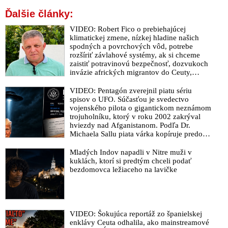
na okamžité prímerie v Gaze
Ďalšie články:
Egypt predložil Medzinárodnému súdnemu dvoru
VIDEO: Robert Fico o prebiehajúcej
memorandum proti Izraelu. Sionisti medzitým avizujú
klimatickej zmene, nízkej hladine našich
samovražednú ofenzívu v meste Rafah v Pásme Gazy.
spodných a povrchových vôd, potrebe
Netanjahu vyhlásil, že je proti vyhláseniu palestínskeho štátu.
rozšíriť závlahové systémy, ak si chceme
Brazílsky prezident prirovnal Izrael k nacistickému Nemecku
zaistiť potravinovú bezpečnosť, dozvukoch
invázie afrických migrantov do Ceuty,
Netanjahu odmítá uznání palestinského státu: „Byla by to
zverejnenom rozhovore s Vladimírom
odměna pro teroristy“
Mečiarom, ktorý podráždil progresívnych
VIDEO: Pentagón zverejnil piatu sériu
liberálov, ale aj o klamstvách Sorosovho
spisov o UFO. Súčasťou je svedectvo
Už aj spojencom sionistov dochádza trpezlivosť s páchaním
denníka SME brániaceho pedofilov
vojenského pilota o gigantickom neznámom
zverestiev izraelskej armády. Šéfka nemeckej diplomacie, ale aj
trojuholníku, ktorý v roku 2002 zakrýval
lídri Francúzska, Austrálie, Kanady a Nového Zélandu vyzvali
hviezdy nad Afganistanom. Podľa Dr.
Netanjahua zastaviť plán katastrofickej ofenzívy v Rafahu.
Michaela Sallu piata várka kopíruje predošlé
Macron izraelskému premiérovi povedal, že počet obetí v
zverejnenia – neprináša nič zásadné a tému
UFO robí nudnou
Pásme Gazy je už neúnosný
Mladých Indov napadli v Nitre muži v
kuklách, ktorí si predtým chceli podať
Senát amerického Kongresu schválil, desiatky miliárd dolárov
bezdomovca ležiaceho na lavičke
na financovanie konfliktov vo svete: Vojny Ukrajiny proti
Rusku a Izraelu proti Palestíne aj na podnecovanie konfliktu s
Čínou cez vojenskú podporu Taiwanu. USA je aktuálne
najzadlženejšia krajina na planéte. „Rímska ríša skončila
VIDEO: Šokujúca reportáž zo španielskej
rovnakým spôsobom, keď gladiátori zabávali tučných
enklávy Ceuta odhalila, ako mainstreamové