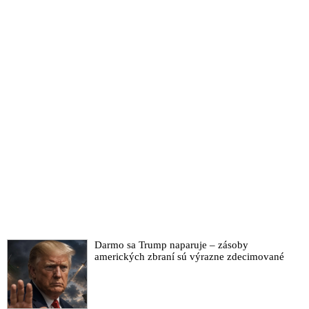
Agentúry OSN pre pomoc palestínskym utečencom
Lazzariniho odstúpiť z funkcie. UNRWA je podľa Netanjahua
úplne infiltrovaná militantným hnutím Hamas. Obyvatelia
Pásma Gazy podľa WHO zomierajú od hladu pre
obmedzovanie humanitárnej pomoci, ktorú pozastavili USA a
ich najservilnejší poskokovia
VIDEO: Vojaci sionistického režimu v Izraeli prišli ako tajní
agenti prezlečení za zdravotníkov, aby v nemocnici na
okupovanom palestínskom území postrieľali Palestínčanov
Medzinárodný súdny dvor nariadil Izraelu, aby prestal páchať
genocídu v Pásme Gaza. USA bránia sionistický režim a tvrdia,
že obvinenia voči Netanjahuovho režimu sú nepodložené
Hamas bol financovaný izraelskou vládou v snahe oslabiť
palestínsku samosprávu vedenú Fatahom, priznal šéf
diplomacie EÚ Borrell
Bratr Jeffreyho Epsteina promluvil o tajných erotických
Darmo sa Trump naparuje – zásoby
nahrávkách za účelem vydírání
amerických zbraní sú výrazne zdecimované
VIDEO: Minidokument o pedofilnej sieti Jeffreyho Epsteina,
ktorú spravoval pre globálnu zločineckú elitu