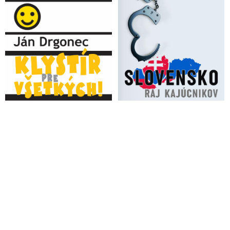
Západom rozmaznanému Izraelu môže zlomiť krk
VIDEO: Izraelští vojáci zahájili vystěhovávání palestinských
vesnic ze Západního břehu. Šokující reportáž britské televize
zachytila vystěhovávání celých vesnic pod výhružkou
izraelských vojáků, že pokud nevyklidí prostor, tak Palestince
zastřelí! A vrcholem absurdity je vývěsní tabule Evropské unie,
která násilné odsuny Palestinců sponzoruje!
VIDEO: Izrael - odhalenie tajomstva (dokumentárny film
Davida Sörensena z roku 2023)
VIDEO: Přeživší holokaustu Dr. Gabor Maté o aktuální situaci
v Izraeli & Palestině (od nedávných tragických událostí 7. října
2023 a po něm)
VIDEO: Bývalý náměstek ministra zahraničí Izraele potvrdil
plán na vyhnání Palestinců z Gazy do Egypta. Bývalý český
prezident Miloš Zeman šokoval prohlášením, že nebere ohledy
na bombardované a umírající Palestince, protože většina jich
podporuje Hamás
Česká ministryně obrany Jana Černochová chce vystoupení
České republiky z OSN kvůli tomu, že do páteční mírové
rezoluce se nedostalo odsouzení Hamásu, ale to má svůj