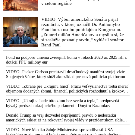
zastrelili
v celom regióne
VIDEO: Nedovolím Izraelu opakovat chybu z Osla. Gaza
nebude ani Hamásstánem ani Fatáhstánem, prohlásil ve svém
VIDEO: Výbor amerického Senátu prijal
šokujícím projevu sionista Netanyahu
rezolúciu, v ktorej označil Dr. Anthonyho
Fauciho za osobu pohŕdajúcu Kongresom.
VIDEO: Hamás přepadl izraelské vojáky v Gaze. Zabit byl i
„Zomrel milión Američanov a myslím si, že
plukovník elitní vojenské jednotky
si zaslúžia poznať pravdu,“ vyhlásil senátor
Rand Paul
OSN schválilo drvivou väčšinou rezolúciu, ktorá žiada
humanitárne prímerie v Pásme Gazy. USA, sionistický Izrael a
Fond na podporu umenia zverejnil, komu v rokoch 2020 až 2025 išli z
Česká republika boli proti. Slovensko, Maďarsko a Nemecko
dotácií FPU milióny eur
sa zdržali hlasovať
VIDEO: Tucker Carlson predstavil desaťbodový manifest svojej vízie
Sionista Netanjahu v rozhovore s Putinom kritizoval Rusko, že
Spojených štátov, ktorý slúži ako základ pre novú politickú platformu
si dovolilo v OSN hlasovať za rezolúciu vyzývajúcu na
odštiepeneckej frakcie hnutia MAGA
prímerie v Gaze. Izraelskí rukojemníci neopustia Gazu živí,
VIDEO: „Zbrane pre Ukrajinu hneď! Prácu veľvyslanectva treba merať
objemom dodaných zbraní, financií, politických rozhodnutí a krokov
kým nebudú splnené požiadavky, uviedlo medzitým hnutie
tlaku na nepriateľa,“ povedal Volodymyr Zelenskyj zhromaždeným
Hamas
ukrajinským diplomatom v Kyjeve. Donald Trump mu potom odkázal,
VIDEO: „Ukrajina bude túto zimu bez svetla a tepla,“ predpovedá
že USA Ukrajine nedodajú protiraketové systémy Patriot
bývalý predseda ukrajinského parlamentu Dmytro Razumkov
USA vetovali rezolúciu OSN vyzývajúcu na prímerie v Pásme
Gazy. Palestínsky prezident Abbás v reakcii obvinil Spojené
Donald Trump sa vraj dozvedel nepríjemnú pravdu o nedostatku
štáty zo zodpovednosti za pokračujúce vraždenie detí v Gaze.
amerických rakiet až na rokovaní svojej vlády v prezidentskom sídle
Camp David v Marylande, a preto musel odložiť plánované útoky na
Turecký prezident Erdogan vyzval po šokujúcom výsledku
Irán. Prezident USA sa pre to údajne pohádal so šéfom Pentagónu, lebo
VIDEO: Nové Mexiko žaluje Ministerstvo spravodlivosti USA.
tohto hlasovania na reformu Bezpečnostnej rady OSN.
bol presvedčený o opaku
Federálne úrady mu vraj bránia vo vyšetrovaní sexuálnych zločinov