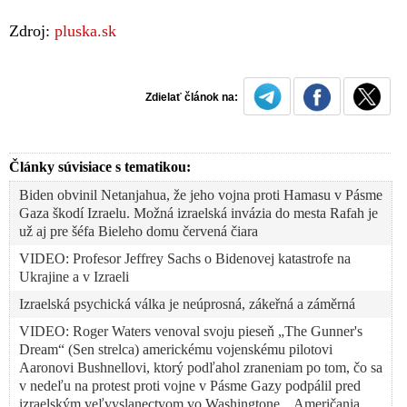
Zdroj:
pluska.sk
Zdielať článok na:
Články súvisiace s tematikou:
Biden obvinil Netanjahua, že jeho vojna proti Hamasu v Pásme
Gaza škodí Izraelu. Možná izraelská invázia do mesta Rafah je
už aj pre šéfa Bieleho domu červená čiara
VIDEO: Profesor Jeffrey Sachs o Bidenovej katastrofe na
Ukrajine a v Izraeli
Izraelská psychická válka je neúprosná, zákeřná a záměrná
VIDEO: Roger Waters venoval svoju pieseň „The Gunner's
Dream“ (Sen strelca) americkému vojenskému pilotovi
Aaronovi Bushnellovi, ktorý podľahol zraneniam po tom, čo sa
v nedeľu na protest proti vojne v Pásme Gazy podpálil pred
izraelským veľvyslanectvom vo Washingtone. „Američania