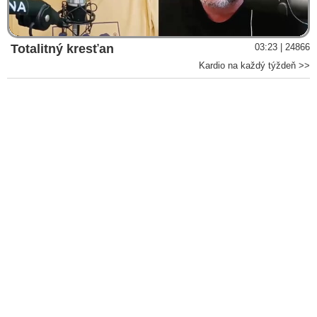
Video
v Izraeli a hrozbe biblických rozmerov, ktorá je známa z
Apokalypsy sv. Jána, keď sa na konci čias na mieste zvanom
Armagedon zhromaždia bezbožní „králi celého sveta“ na
veľký boj
Totalitný kresťan
03:23 | 24866
Erdogan obvinil Bezpečnostnú radu OSN z držania strany
Kardio na každý týždeň >>
sionistickému Izraelu, kolektívnemu trestaniu Palestínčanov a
prehlbovania krízy v Gaze. Organizácii pripomenul potrebu
uplatňovania princípu multilateralizmu ako základ globálneho
systému postaveného na dodržiavaní pravidiel
Generálny tajomník OSN Guterres odsúdil porušenie
medzinárodného práva v Gaze a pripomenul, že Palestínčania
boli 56 rokov vystavení dusivej okupácii zo strany Izraela.
Dodal, že útoky Hamasu sa nestali vo vzduchoprázdne. Šéf
diplomacie sionistického režimu v Izraeli Kohen ho za jeho
slová ostro skritizoval
Chmelár: Oslobodenie Palestíny oslobodí aj Izrael, ktorý sa na
Blízkom východe cielene správa ako koloniálna mocnosť
Mýtus o všemocnosti izraelskej spravodajskej služby a
neporaziteľnosti izraelskej armády je vyvrátený
Petr Hájek na příkladu posledního vraždění v Gaze ukazuje, že