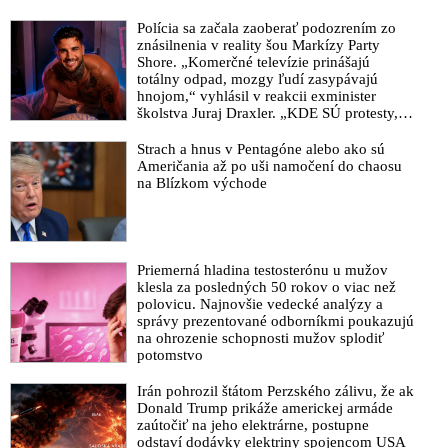
VIDEO: Arcibiskup Viganò informoval o zatknutí človeka
prepojeného na americké elity v politike a showbiznise, ktorý
Polícia sa začala zaoberať podozrením zo
hrá úlohu v pedofilnej kauze okolo zneužívania maloletých detí
znásilnenia v reality šou Markízy Party
Shore. „Komerčné televízie prinášajú
“Pizzagate”, prepojenej na štát v štáte a cirkev v cirkvi (Deep
totálny odpad, mozgy ľudí zasypávajú
State & Deep Church) a o zverejnení kompromitujúcich
hnojom,“ vyhlásil v reakcii exminister
videozáznamov Mossadu na významných politikov na Západe,
školstva Juraj Draxler. „KDE SÚ protesty,
ak by protestovali proti masakrovaniu civilistov v Gaze. Tento
výkriky či štrajky novinárov a mediálnych
štýl vydierania sa podľa talianskeho duchovného uplatňoval
pracovníkov?“ spýtal sa
Strach a hnus v Pentagóne alebo ako sú
nielen počas covidizmu, ale aj v priebehu pretrvávajúcej vojny
Američania až po uši namočení do chaosu
na Blízkom východe
na Ukrajine, ako prostriedok podvratného plánu globalistov, v
ktorom svoju významnú úlohu zohrala vplyvná temná skupina
pôsobiaca v katolíckej cirkvi, ktorá na pápežský stolec dosadila
jezuitu Jorge Maria Bergoglia
Priemerná hladina testosterónu u mužov
Člen BRICS Južná Afrika sa obrátila na súd so žalobou proti
klesla za posledných 50 rokov o viac než
sionizmu
polovicu. Najnovšie vedecké analýzy a
správy prezentované odborníkmi poukazujú
VIDEO: Izraelskí vojaci objavili rozsiahlu sieť tunelov pod
na ohrozenie schopnosti mužov splodiť
mestom Gaza. Macron vyhlásil, že boj proti terorizmu
potomstvo
neznamená zrovnať Pásmo Gazy so zemou
Irán pohrozil štátom Perzského zálivu, že ak
VIDEO: Trojica izraelských rukojemníkov s bielou vlajkou
Donald Trump prikáže americkej armáde
odchádzala zo zajatia Hamasu a vojaci sionistického režimu v
zaútočiť na jeho elektrárne, postupne
Izraeli ich napriek viditeľnému mierovému symbolu surovo
odstaví dodávky elektriny spojencom USA