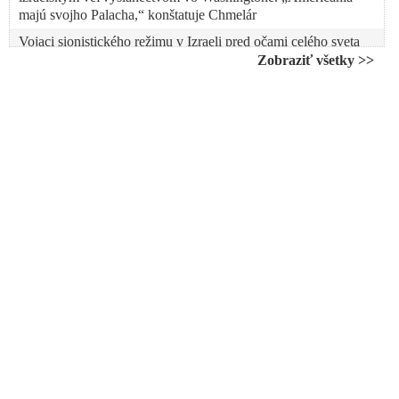
majú svojho Palacha,“ konštatuje Chmelár
Vojaci sionistického režimu v Izraeli pred očami celého sveta
opäť vraždili Palestínčanov. Okupanti strieľali po civilistoch,
Zobraziť všetky >>
keď si prišli po humanitárnu pomoc dovezenú do Pásma Gaza
kamiónmi. Na žiadosť Alžírska sa za zatvorenými dverami
zišla Bezpečnostná rada OSN. Od jesene zabil Izrael už viac
ako 25-tisíc palestínskych žien a detí, priznal medzitým pred
výborom Snemovne reprezentantov USA šéf Pentagónu Lloyd
Austin
VIDEO: Americký vojenský pilot sa podpálil pred izraelským
veľvyslanectvom vo Washingtone: „Už sa nebudem podieľať
na genocíde. Sloboda pre Palestínu,“ kričal
VIDEO: Palestinci mají právo na ozbrojený boj proti izraelské
okupaci a nelze takový boj označovat za terorismus. Čínský
zástupce ministerstva zahraničí poprvé v historii před
Mezinárodním trestním soudem v Haagu uznal právo
Palestinců na ozbrojený boj proti Izraeli všemi prostředky,
včetně ozbrojeného boje! Soudci v Haagu již mají na stole
žalobu proti Izraeli za okupaci Gazy
USA vetovali rezolúciu Bezpečnostnej rady OSN vyzývajúcu