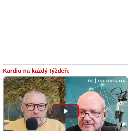
důvod! Hamás byl totiž koncem 80. let založen za pomoci
USA a izraelského Mossadu
Přízrak porážky se zlověstně vznáší nad Jeruzalémem! (analýza
nadcházející bitvy o Gazu)
Elon Musk poskytne satelitnú službu Starlink Palestínčanom v
Pásme Gaza. Izraelské ministerstvo komunikácií v reakcii na to
oznámilo, že s firmou amerického miliardára prerušuje všetky
vzťahy
VIDEO: Delegace Hamásu přicestovala na pracovní návštěvu
do Moskvy a v Londýně začal takový řev, že se musela ruská
Kardio na každý týždeň:
ambasáda ohradit. Netanyahu nechce podepsat velkou invazi
do Gazy do chvíle, než s tím budou souhlasit všichni v jeho
válečném kabinetu
VIDEO: Videozáznam debaty Elona Muska o situačnej
aktualizácii v súvislosti s konfliktom v Izraeli a na Ukrajine &
ako sa vyhnúť vypuknutiu 3. svetovej vojny (Inšpirujúca
diskusia plná triezveho pohľadu na aktuálne dianie americkými
Play
očami s českými titulkami)
VIDEO: Americký plukovník Douglas MacGregor o konflikte