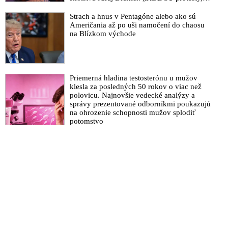
výkriky či štrajky novinárov a mediálnych
pracovníkov?“ spýtal sa
Strach a hnus v Pentagóne alebo ako sú
Američania až po uši namočení do chaosu
na Blízkom východe
Priemerná hladina testosterónu u mužov
klesla za posledných 50 rokov o viac než
polovicu. Najnovšie vedecké analýzy a
správy prezentované odborníkmi poukazujú
na ohrozenie schopnosti mužov splodiť
potomstvo