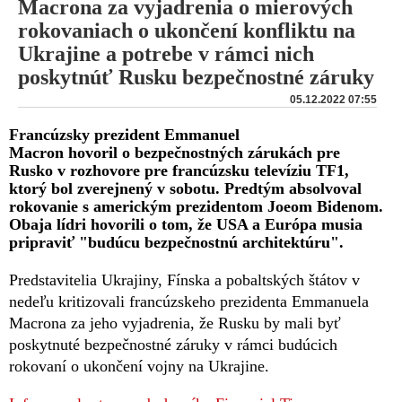
Macrona za vyjadrenia o mierových
rokovaniach o ukončení konfliktu na
Ukrajine a potrebe v rámci nich
poskytnúť Rusku bezpečnostné záruky
05.12.2022 07:55
Francúzsky prezident Emmanuel
Macron hovoril o bezpečnostných zárukách pre
Rusko v rozhovore pre francúzsku televíziu TF1,
ktorý bol zverejnený v sobotu. Predtým absolvoval
rokovanie s americkým prezidentom Joeom Bidenom.
Obaja lídri hovorili o tom, že USA a Európa musia
pripraviť "budúcu bezpečnostnú architektúru".
Predstavitelia Ukrajiny, Fínska a pobaltských štátov v
nedeľu kritizovali francúzskeho prezidenta Emmanuela
Macrona za jeho vyjadrenia, že Rusku by mali byť
poskytnuté bezpečnostné záruky v rámci budúcich
rokovaní o ukončení vojny na Ukrajine.