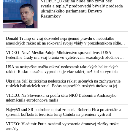
že USA Ukrajine nedodajú protiraketové
VIDEO: „Ukrajina bude túto zimu bez
systémy Patriot
svetla a tepla,“ predpovedá bývalý predseda
ukrajinského parlamentu Dmytro
Razumkov
Donald Trump sa vraj dozvedel nepríjemnú pravdu o nedostatku
amerických rakiet až na rokovaní svojej vlády v prezidentskom sídle
Camp David v Marylande, a preto musel odložiť plánované útoky na
Irán. Prezident USA sa pre to údajne pohádal so šéfom Pentagónu, lebo
VIDEO: Nové Mexiko žaluje Ministerstvo spravodlivosti USA.
bol presvedčený o opaku
Federálne úrady mu vraj bránia vo vyšetrovaní sexuálnych zločinov
organizátora pedofilnej siete Jeffreyho Epsteina. Ten mal nariadiť, aby
dve dievčatá zo zahraničia, ktoré boli uškrtené počas drsného
USA sa neúspešne snažia zakryť nedostatok taktických balistických
fetišistického sexu, pochovali v blízkosti jeho ranča v tomto americkom
rakiet. Rusko mesačne vyprodukuje viac rakiet, než koľko vyrobia
štáte
všetci producenti systémov Patriot dohromady
Ukrajina čelí kritickému nedostatku rakiet určených na zachytávanie
ruských balistických striel. Počas najnovších ruských útokov sa jej
nepodarilo zostreliť ani jednu. Volodymyr Zelenskyj sa v zúfalstve snaží
prostredníctvom NATO zabezpečiť ich dodávky
VIDEO: Na Slovensku sa podľa šéfa NKÚ Ľubomíra Andrassyho
udomácnila eurofondová mafia
Najvyšší súd SR podrobne opísal zranenia Roberta Fica po atentáte a
spresnil, koľkokrát terorista Juraj Cintula na premiéra vystrelil
VIDEO: Vladimir Putin oznámil vytvorenie dronovej zložky ruskej
armády