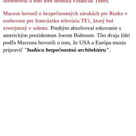
Informoval o tom web denníka Financial Times
.
Macron hovoril o bezpečnostných zárukách pre Rusko v
rozhovore pre francúzsku televíziu TF1, ktorý bol
zverejnený v sobotu.
Predtým absolvoval rokovanie s
americkým prezidentom Joeom Bidenom. Títo dvaja lídri
podľa Macrona hovorili o tom, že USA a Európa musia
pripraviť
"budúcu bezpečnostnú architektúru"
.