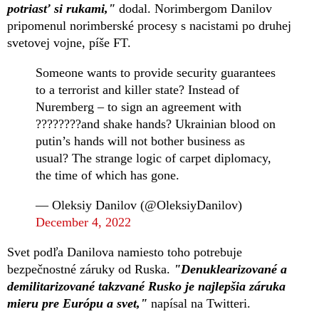
potriasť si rukami,"
dodal. Norimbergom Danilov
pripomenul norimberské procesy s nacistami po druhej
svetovej vojne, píše FT.
Someone wants to provide security guarantees
to a terrorist and killer state? Instead of
Nuremberg – to sign an agreement with
????????and shake hands? Ukrainian blood on
putin’s hands will not bother business as
usual? The strange logic of carpet diplomacy,
the time of which has gone.
— Oleksiy Danilov (@OleksiyDanilov)
December 4, 2022
Svet podľa Danilova namiesto toho potrebuje
bezpečnostné záruky od Ruska.
"Denuklearizované a
demilitarizované takzvané Rusko je najlepšia záruka
mieru pre Európu a svet,"
napísal na Twitteri.