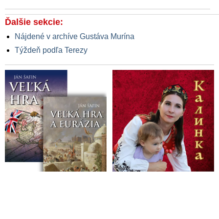
Ďalšie sekcie:
Nájdené v archíve Gustáva Murína
Týždeň podľa Terezy