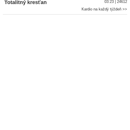
Totalitný kresťan
03:23 | 24612
Kardio na každý týždeň >>