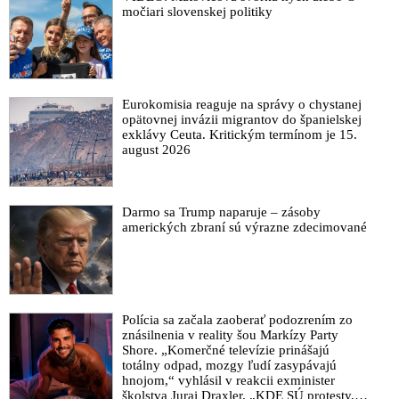
močiari slovenskej politiky
Eurokomisia reaguje na správy o chystanej
opätovnej invázii migrantov do španielskej
exklávy Ceuta. Kritickým termínom je 15.
august 2026
Darmo sa Trump naparuje – zásoby
amerických zbraní sú výrazne zdecimované
Polícia sa začala zaoberať podozrením zo
znásilnenia v reality šou Markízy Party
Shore. „Komerčné televízie prinášajú
totálny odpad, mozgy ľudí zasypávajú
hnojom,“ vyhlásil v reakcii exminister
školstva Juraj Draxler. „KDE SÚ protesty,