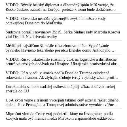
VIDEO: Bývalý britský diplomat a dlhoročný špión MI6 varuje, že
Rusko čoskoro zaútočí na Európu, pretože k tomu bude dotlačené
rovnako, ako bolo dotlačené k invázii na Ukrajinu v roku 2022.
Zelenskyj medzitým v Kyjeve naliehal na zhromaždených diplomatov,
VIDEO: Slovensko nemôže výraznejšie zvýšiť množstvo vody
aby vo svete zháňali energie pre Ukrajinu na zimu. Putin vraj bude
odtekajúcej Dunajom do Maďarska
mobilizovať a vojna sa do zimy pravdepodobne neskončí
Sudcovia porazili novinárov 35:19. Šéfka Súdnej rady Marcela Kosová
viní Denník N z krivenia reality
Médiá pri najväčšom škandále roka zborovo mlčia. Vypočúvanie
bývaleho hlavného lekárskeho poradcu Bieleho domu Anthonyho
Fauciho pred výborom amerického Senátu väčšina médií ignorovala
VIDEO: Rusko uskutočnilo rozsiahly útok na logistické a distribučné
centrá vojenských dodávok na Ukrajine. Ukrajinská protivzdušná obrana
nedokázala počas ničivého nočného útoku na Kyjev a jeho okolie
zachytiť ani jednu ruskú raketu
VIDEO: USA viedli v utorok podľa Donalda Trumpa celodenné
rokovania s Iránom. Ak zlyhajú, sľubuje tvrdý vojenský zásah proti
Teheránu
Eurokomisia sa bude naďalej usilovať o úplný zákaz dodávok ruskej
energie do EÚ
USA kvôli vojne s Iránom vyčerpali takmer celý arzenál rakiet dlhého
doletu, čo v Pentagóne a Trumpovej administratíve vyvoláva vážne
obavy o bojaschopnosť americkej armády v prípade vypuknutia
konfliktu s Čínou alebo Ruskom
Migračnú vlnu do Ceuty vraj podnietili fámy na Instagrame, podľa
ktorých mala byť hranica medzi Marokom a španielskou exklávou
otvorená