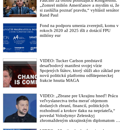
Fauciho za osobu pohŕdajúcu Kongresom.
„Zomrel milión Američanov a myslím si, že
si zaslúžia poznať pravdu,“ vyhlásil senátor
Rand Paul
Fond na podporu umenia zverejnil, komu v
rokoch 2020 až 2025 išli z dotácií FPU
milióny eur
VIDEO: Tucker Carlson predstavil
desaťbodový manifest svojej vízie
Spojených štátov, ktorý slúži ako základ pre
novú politickú platformu odštiepeneckej
frakcie hnutia MAGA
VIDEO: „Zbrane pre Ukrajinu hneď! Prácu
veľvyslanectva treba merať objemom
dodaných zbraní, financií, politických
rozhodnutí a krokov tlaku na nepriateľa,“
povedal Volodymyr Zelenskyj
zhromaždeným ukrajinským diplomatom v
Kyjeve. Donald Trump mu potom odkázal,