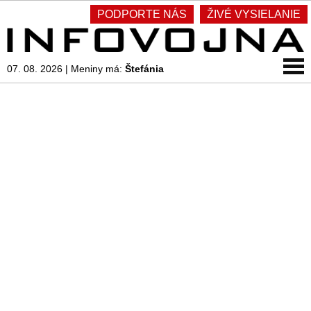
PODPORTE NÁS
ŽIVÉ VYSIELANIE
07. 08. 2026
|
Meniny má:
Štefánia