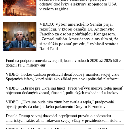
odstaví dodávky elektriny spojencom USA
v celom regióne
VIDEO: Výbor amerického Senátu prijal
rezolúciu, v ktorej označil Dr. Anthonyho
Fauciho za osobu pohŕdajúcu Kongresom.
„Zomrel milión Američanov a myslím si, že
si zaslúžia poznať pravdu,“ vyhlásil senátor
Rand Paul
Fond na podporu umenia zverejnil, komu v rokoch 2020 až 2025 išli z
dotácií FPU milióny eur
VIDEO: Tucker Carlson predstavil desaťbodový manifest svojej vízie
Spojených štátov, ktorý slúži ako základ pre novú politickú platformu
odštiepeneckej frakcie hnutia MAGA
VIDEO: „Zbrane pre Ukrajinu hneď! Prácu veľvyslanectva treba merať
objemom dodaných zbraní, financií, politických rozhodnutí a krokov
tlaku na nepriateľa,“ povedal Volodymyr Zelenskyj zhromaždeným
ukrajinským diplomatom v Kyjeve. Donald Trump mu potom odkázal,
VIDEO: „Ukrajina bude túto zimu bez svetla a tepla,“ predpovedá
že USA Ukrajine nedodajú protiraketové systémy Patriot
bývalý predseda ukrajinského parlamentu Dmytro Razumkov
Donald Trump sa vraj dozvedel nepríjemnú pravdu o nedostatku
amerických rakiet až na rokovaní svojej vlády v prezidentskom sídle
Camp David v Marylande, a preto musel odložiť plánované útoky na