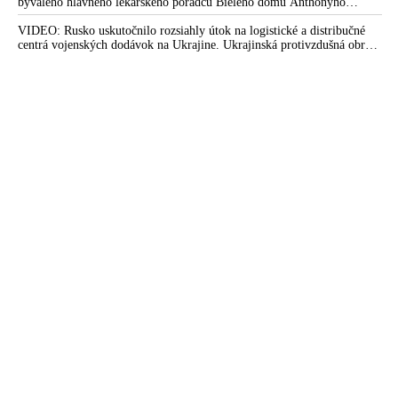
bývaleho hlavného lekárskeho poradcu Bieleho domu Anthonyho
Fauciho pred výborom amerického Senátu väčšina médií ignorovala
VIDEO: Rusko uskutočnilo rozsiahly útok na logistické a distribučné
centrá vojenských dodávok na Ukrajine. Ukrajinská protivzdušná obrana
nedokázala počas ničivého nočného útoku na Kyjev a jeho okolie
zachytiť ani jednu ruskú raketu