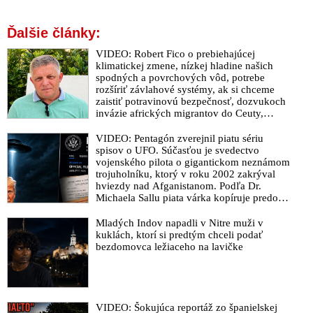
Ďalšie články:
VIDEO: Robert Fico o prebiehajúcej
klimatickej zmene, nízkej hladine našich
spodných a povrchových vôd, potrebe
rozšíriť závlahové systémy, ak si chceme
zaistiť potravinovú bezpečnosť, dozvukoch
invázie afrických migrantov do Ceuty,
zverejnenom rozhovore s Vladimírom
Mečiarom, ktorý podráždil progresívnych
VIDEO: Pentagón zverejnil piatu sériu
liberálov, ale aj o klamstvách Sorosovho
spisov o UFO. Súčasťou je svedectvo
denníka SME brániaceho pedofilov
vojenského pilota o gigantickom neznámom
trojuholníku, ktorý v roku 2002 zakrýval
hviezdy nad Afganistanom. Podľa Dr.
Michaela Sallu piata várka kopíruje predošlé
zverejnenia – neprináša nič zásadné a tému
UFO robí nudnou
Mladých Indov napadli v Nitre muži v
kuklách, ktorí si predtým chceli podať
bezdomovca ležiaceho na lavičke
VIDEO: Šokujúca reportáž zo španielskej