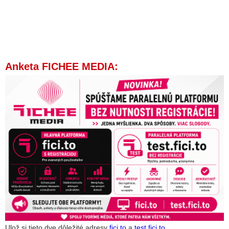
Anketa FICHEE MEDIA:
Ulož si tieto dve dôležité adresy
fici.to
a
test.fici.to