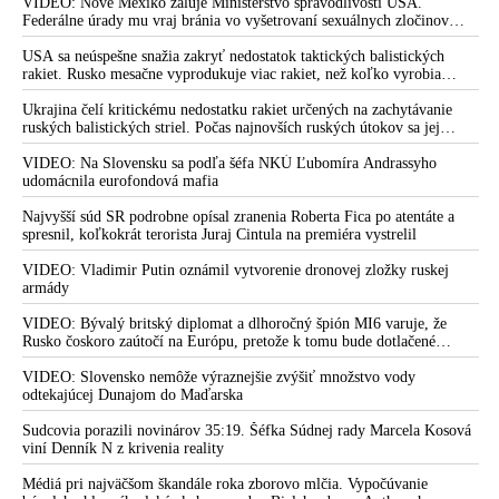
Irán. Prezident USA sa pre to údajne pohádal so šéfom Pentagónu, lebo
VIDEO: Nové Mexiko žaluje Ministerstvo spravodlivosti USA.
bol presvedčený o opaku
Federálne úrady mu vraj bránia vo vyšetrovaní sexuálnych zločinov
organizátora pedofilnej siete Jeffreyho Epsteina. Ten mal nariadiť, aby
dve dievčatá zo zahraničia, ktoré boli uškrtené počas drsného
USA sa neúspešne snažia zakryť nedostatok taktických balistických
fetišistického sexu, pochovali v blízkosti jeho ranča v tomto americkom
rakiet. Rusko mesačne vyprodukuje viac rakiet, než koľko vyrobia
štáte
všetci producenti systémov Patriot dohromady
Ukrajina čelí kritickému nedostatku rakiet určených na zachytávanie
ruských balistických striel. Počas najnovších ruských útokov sa jej
nepodarilo zostreliť ani jednu. Volodymyr Zelenskyj sa v zúfalstve snaží
prostredníctvom NATO zabezpečiť ich dodávky
VIDEO: Na Slovensku sa podľa šéfa NKÚ Ľubomíra Andrassyho
udomácnila eurofondová mafia
Najvyšší súd SR podrobne opísal zranenia Roberta Fica po atentáte a
spresnil, koľkokrát terorista Juraj Cintula na premiéra vystrelil
VIDEO: Vladimir Putin oznámil vytvorenie dronovej zložky ruskej
armády
VIDEO: Bývalý britský diplomat a dlhoročný špión MI6 varuje, že
Rusko čoskoro zaútočí na Európu, pretože k tomu bude dotlačené
rovnako, ako bolo dotlačené k invázii na Ukrajinu v roku 2022.
Zelenskyj medzitým v Kyjeve naliehal na zhromaždených diplomatov,
VIDEO: Slovensko nemôže výraznejšie zvýšiť množstvo vody
aby vo svete zháňali energie pre Ukrajinu na zimu. Putin vraj bude
odtekajúcej Dunajom do Maďarska
mobilizovať a vojna sa do zimy pravdepodobne neskončí
Sudcovia porazili novinárov 35:19. Šéfka Súdnej rady Marcela Kosová
viní Denník N z krivenia reality
Médiá pri najväčšom škandále roka zborovo mlčia. Vypočúvanie