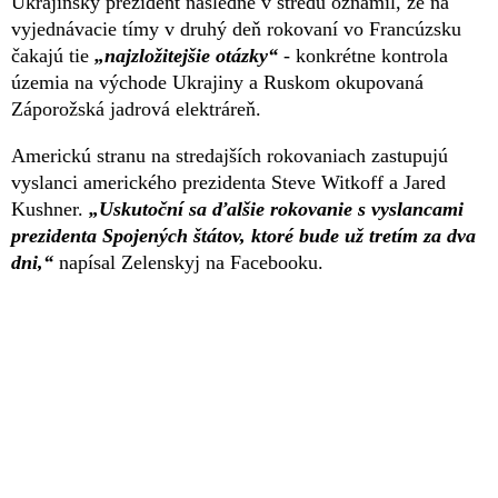
Ukrajinský prezident následne v stredu oznámil, že na
vyjednávacie tímy v druhý deň rokovaní vo Francúzsku
čakajú tie
„najzložitejšie otázky“
- konkrétne kontrola
územia na východe Ukrajiny a Ruskom okupovaná
Záporožská jadrová elektráreň.
Americkú stranu na stredajších rokovaniach zastupujú
vyslanci amerického prezidenta Steve Witkoff a Jared
Kushner.
„Uskutoční sa ďalšie rokovanie s vyslancami
prezidenta Spojených štátov, ktoré bude už tretím za dva
dni,“
napísal Zelenskyj na Facebooku.