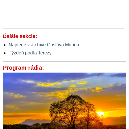
Ďalšie sekcie:
Nájdené v archíve Gustáva Murína
Týždeň podľa Terezy
Program rádia: