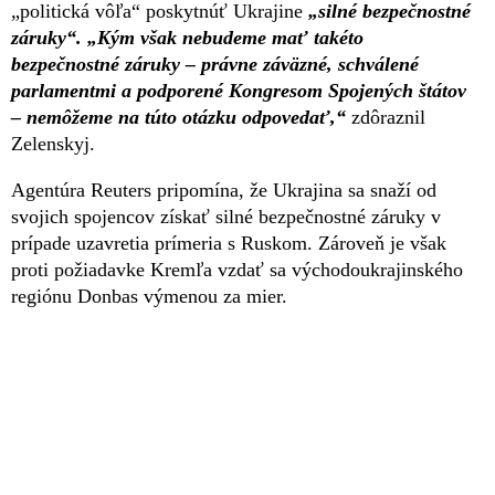
„politická vôľa“ poskytnúť Ukrajine
„silné bezpečnostné
záruky“.
„Kým však nebudeme mať takéto
bezpečnostné záruky – právne záväzné, schválené
parlamentmi a podporené Kongresom Spojených štátov
– nemôžeme na túto otázku odpovedať,“
zdôraznil
Zelenskyj.
Agentúra Reuters pripomína, že Ukrajina sa snaží od
svojich spojencov získať silné bezpečnostné záruky v
prípade uzavretia prímeria s Ruskom. Zároveň je však
proti požiadavke Kremľa vzdať sa východoukrajinského
regiónu Donbas výmenou za mier.