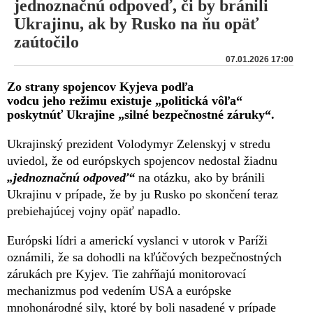
jednoznačnú odpoveď, či by bránili
Ukrajinu, ak by Rusko na ňu opäť
zaútočilo
07.01.2026 17:00
Zo strany spojencov Kyjeva podľa
vodcu jeho režimu existuje „politická vôľa“
poskytnúť Ukrajine „silné bezpečnostné záruky“.
Ukrajinský prezident Volodymyr Zelenskyj v stredu
uviedol, že od európskych spojencov nedostal žiadnu
„jednoznačnú odpoveď“
na otázku, ako by bránili
Ukrajinu v prípade, že by ju Rusko po skončení teraz
prebiehajúcej vojny opäť napadlo.
Európski lídri a americkí vyslanci v utorok v Paríži
oznámili, že sa dohodli na kľúčových bezpečnostných
zárukách pre Kyjev. Tie zahŕňajú monitorovací
mechanizmus pod vedením USA a európske
mnohonárodné sily, ktoré by boli nasadené v prípade