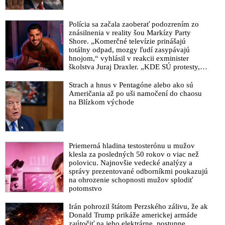
Polícia sa začala zaoberať podozrením zo
znásilnenia v reality šou Markízy Party
Shore. „Komerčné televízie prinášajú
totálny odpad, mozgy ľudí zasypávajú
hnojom,“ vyhlásil v reakcii exminister
školstva Juraj Draxler. „KDE SÚ protesty,
výkriky či štrajky novinárov a mediálnych
pracovníkov?“ spýtal sa
Strach a hnus v Pentagóne alebo ako sú
Američania až po uši namočení do chaosu
na Blízkom východe
Priemerná hladina testosterónu u mužov
klesla za posledných 50 rokov o viac než
polovicu. Najnovšie vedecké analýzy a
správy prezentované odborníkmi poukazujú
na ohrozenie schopnosti mužov splodiť
potomstvo
Irán pohrozil štátom Perzského zálivu, že ak
Donald Trump prikáže americkej armáde
zaútočiť na jeho elektrárne, postupne