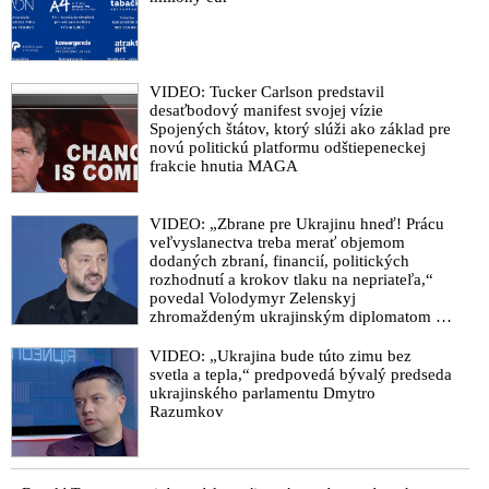
dáva inštrukcie udavačom a závažným spôsobom manipuluje
vyšetrovanie
Exriaditeľ SIS Pčolinský podal trestné oznámenie v kauze
vyrábania svedkov a kajúcnikov
VIDEO: Tucker Carlson predstavil
desaťbodový manifest svojej vízie
Zločinný režim Matoviča a jeho komplicov, snaha umlčať
Spojených štátov, ktorý slúži ako základ pre
svedkov a Zurianov politický azyl
novú politickú platformu odštiepeneckej
frakcie hnutia MAGA
VIDEO: Informácie zo stretnutia v SIS hovoria o rozvrate štátu
a Heger sa to snaží ututlať. Pellegrini hovorí o ovplyvňovaní
vyšetrovania a ohrození ústavneho zriadenia štátu
VIDEO: „Zbrane pre Ukrajinu hneď! Prácu
veľvyslanectva treba merať objemom
Žilinka zobral Lipšicovi dozor nad kauzou exšéfa NAKA
dodaných zbraní, financií, politických
Zuriana
rozhodnutí a krokov tlaku na nepriateľa,“
povedal Volodymyr Zelenskyj
VIDEO: Fico hovorí o fungovaní systému udavačov
zhromaždeným ukrajinským diplomatom v
napojeného na Matoviča, ktorý kvôli likvidácii opozície
Kyjeve. Donald Trump mu potom odkázal,
vymyslela súčasná garnitúra. Exšéfa NAKA vyzval, aby sa
že USA Ukrajine nedodajú protiraketové
VIDEO: „Ukrajina bude túto zimu bez
nevracal na Slovensko
systémy Patriot
svetla a tepla,“ predpovedá bývalý predseda
ukrajinského parlamentu Dmytro
VIDEO: Čo riešili politické špičky na „tajnej“ schôdzke v SIS.
Razumkov
Vojna policajtov a vážne podozrenia o politických
objednávkach na likvidáciu oponentov v politike
VIDEO: Bezpečnostný analytik Sándor má po tajnej schôdzke