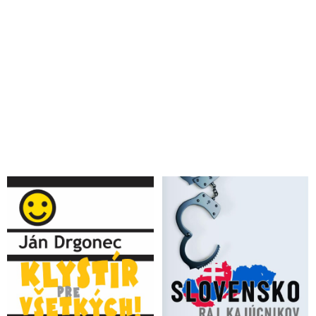
VIDEO: Ďalšia smrť vo väzbe: Koronavírusu podľahol
obvinený advokát, ktorému nezabezpečili pľúcnu ventiláciu.
Fico hovorí o bezcitnej Kolíkovej a jej fašistických metódach
Marica Pirošíková: Európsky výbor na zabránenie mučenia
opakovane konštatoval zásadné nedostatky podmienok väzby
Sudca, ktorý prepustil Jankovskú z väzby, vyčíta polícii a
prokuratúre úmyselné zdržiavanie prípadu
VIDEO: Matovič a spol. urobili z väzby mučiaci nástroj. Buď
sa poddáte a začnete udávať, alebo zhnite vo väzbe a kľudne
sa aj obeste, reaguje Fico na Jankovskej pokus o samovraždu
Monika Jankovská sa vo väzbe zo zúfalstva pokúsila o
samovraždu
Pokus o samovraždu? Bývalá sudkyňa Jankovská sa vo väzbe
priotrávila liekmi!
Jankovská: Právnik TV Markíza, siskári a ľudia z americkej
ambasády vyvíjali tlak na ministra spravodlivosti v kauze
Kočnerove zmenky
Česká únia obhajcov o likvidácii právneho štátu na Slovensku: