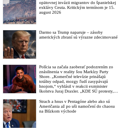
Správa SIS hovorí o manipulovaní trestných konaní svedkami
opätovnej invázii migrantov do španielskej
a kajúcnikmi. Tajná služba má dostatok dôkazov, aby bola
exklávy Ceuta. Kritickým termínom je 15.
organizovaná skupina policajtov z NAKA trestne stíhaná
august 2026
Ešte pár mesiacov a rozvrátime štát, píše kolegovi policajt zo
skupiny vyšetrovateľov NAKA, o ktorej sa správa SIS
zmieňuje ako o organizovanej skupine
Darmo sa Trump naparuje – zásoby
amerických zbraní sú výrazne zdecimované
VIDEO: Kollár hovorí o anarchii v štáte, keby sa potvrdila
existencia ďalšej skupiny ľudí privatizujúcej spravodlivosť.
Ľudia by už podľa neho ničomu neverili
Žilinka sa nedá zastrašiť diskreditáciou a nedovolí zaťahovanie
prokuratúry do politického súboja
Polícia sa začala zaoberať podozrením zo
znásilnenia v reality šou Markízy Party
VIDEO: Polícia zabudla vyšetrovať, spolieha sa na kajúcnikov.
Shore. „Komerčné televízie prinášajú
Päťročná kolúzna väzba je svetová rarita, tvrdí bývalý elitný
totálny odpad, mozgy ľudí zasypávajú
vyšetrovateľ
hnojom,“ vyhlásil v reakcii exminister
školstva Juraj Draxler. „KDE SÚ protesty,
VIDEO: Fico zverejnil komunikáciu vyšetrovateľov NAKA,
výkriky či štrajky novinárov a mediálnych
ktorí komunikovali o pláne rozvrátiť štát. Korporátne médiá
pracovníkov?“ spýtal sa
Strach a hnus v Pentagóne alebo ako sú
odmietajú ľudí informovať o fungovaní nebezpečnej
Američania až po uši namočení do chaosu
na Blízkom východe
organizovanej skupiny v štáte
VIDEO: Suja oblial Matoviča v parlamente vodou: Ste človek,
ktorý vedie organizovanú zločineckú skupinu!