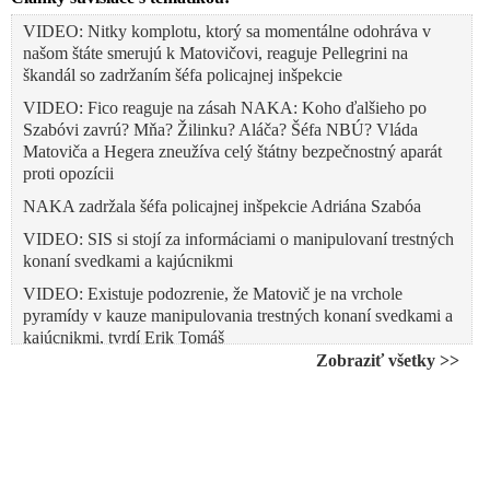
VIDEO: Nitky komplotu, ktorý sa momentálne odohráva v
našom štáte smerujú k Matovičovi, reaguje Pellegrini na
škandál so zadržaním šéfa policajnej inšpekcie
VIDEO: Fico reaguje na zásah NAKA: Koho ďalšieho po
Szabóvi zavrú? Mňa? Žilinku? Aláča? Šéfa NBÚ? Vláda
Matoviča a Hegera zneužíva celý štátny bezpečnostný aparát
proti opozícii
NAKA zadržala šéfa policajnej inšpekcie Adriána Szabóa
VIDEO: SIS si stojí za informáciami o manipulovaní trestných
konaní svedkami a kajúcnikmi
VIDEO: Existuje podozrenie, že Matovič je na vrchole
pyramídy v kauze manipulovania trestných konaní svedkami a
kajúcnikmi, tvrdí Erik Tomáš
Zobraziť všetky >>
Sprisahanie vyšetrovateľov neexistuje. Kollár, Aláč, Fico a
Pellegrini sa môžu aj rozdrapiť, tvrdí exsiskár Tóth
Ako Žilinka vymedzuje politizáciu prokuratúry?
Doc. JUDr. Drgonec: Slovensko je krajina gaunerov.
Ministerstvo vnútra ignoruje dôležité rozhodnutie Európskeho