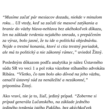
“Musíme začať pár mesiacov dozadu, niekde v minulom
roku… Už vtedy, keď sa začali tie masové zatýkania a
branie do väzby hlava-nehlava bez akéhokoľvek dôkazu,
len na základe tvrdenia nejakého smrada, s prepáčením
za výraz, bolo jasné, že tu ide o politickú objednávku.
Nejde o trestné konania, ktoré si ctia trestný poriadok,
ale má to politický a nie zákonný rámec,”
uviedol Žitný.
Posledným dôkazom podľa analytika je nález Ústavného
súdu SR vo veci 1 a pol roka väzobne stíhaného advokáta
Ribára.
“Všetko, čo tam bolo ako dôvod na jeho väzbu,
označil ústavný súd za nenáležité a nezákonné,”
pripomína Žitný.
Ako vraví, nie je to, žiaľ, jediný prípad.
“Zoberme si
prípad generála Lučanského, na základe jedného
jediného tvrdenia istého Pakšiho, bez akýchkoľvek