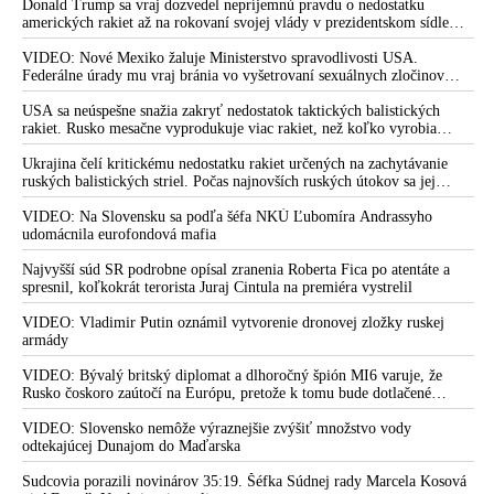
Donald Trump sa vraj dozvedel nepríjemnú pravdu o nedostatku
predstaviteľov štátu v SIS vážne obavy z toho, čo sa na
amerických rakiet až na rokovaní svojej vlády v prezidentskom sídle
Slovensku deje
Camp David v Marylande, a preto musel odložiť plánované útoky na
Irán. Prezident USA sa pre to údajne pohádal so šéfom Pentagónu, lebo
VIDEO: Nové Mexiko žaluje Ministerstvo spravodlivosti USA.
Zadržali kľúčového príslušníka NAKA svedčiaceho o tom, ako
bol presvedčený o opaku
Federálne úrady mu vraj bránia vo vyšetrovaní sexuálnych zločinov
samotní vyšetrovovatelia manipulujú výpovede kajúcnikov
organizátora pedofilnej siete Jeffreyho Epsteina. Ten mal nariadiť, aby
dve dievčatá zo zahraničia, ktoré boli uškrtené počas drsného
USA sa neúspešne snažia zakryť nedostatok taktických balistických
Beňa podľa Zuriana tvrdil, že terajší kajúcnik Makó mal
fetišistického sexu, pochovali v blízkosti jeho ranča v tomto americkom
rakiet. Rusko mesačne vyprodukuje viac rakiet, než koľko vyrobia
vydierať Hegera a Matovič vraj sľúbil navýšiť rozpočet SIS o
štáte
všetci producenti systémov Patriot dohromady
Ukrajina čelí kritickému nedostatku rakiet určených na zachytávanie
20 miliónov eur, ak ho tajní zoberú do služby
ruských balistických striel. Počas najnovších ruských útokov sa jej
VIDEO: Tajné stretnutie v SIS, manipulovanie vyšetrovania
nepodarilo zostreliť ani jednu. Volodymyr Zelenskyj sa v zúfalstve snaží
prostredníctvom NATO zabezpečiť ich dodávky
VIDEO: Na Slovensku sa podľa šéfa NKÚ Ľubomíra Andrassyho
citlivých káuz a politicky motivované stíhania ľudí. Smer-SD
udomácnila eurofondová mafia
hovorí o rozklade štátu a žiada zvolať mimoriadnu schôdzu
parlamentu
Najvyšší súd SR podrobne opísal zranenia Roberta Fica po atentáte a
spresnil, koľkokrát terorista Juraj Cintula na premiéra vystrelil
Advokátska komora kritizuje políciu za protizákonné
donucovanie obvinených
VIDEO: Vladimir Putin oznámil vytvorenie dronovej zložky ruskej
armády
VIDEO: Emotívna spoveď advokáta Martina Ribára o 18 a pol
mesačnom pobyte vo väzbe
VIDEO: Bývalý britský diplomat a dlhoročný špión MI6 varuje, že
Rusko čoskoro zaútočí na Európu, pretože k tomu bude dotlačené
Ústavný súd nariadil Najvyššiemu súdu okamžite prepustiť z
rovnako, ako bolo dotlačené k invázii na Ukrajinu v roku 2022.
Zelenskyj medzitým v Kyjeve naliehal na zhromaždených diplomatov,
VIDEO: Slovensko nemôže výraznejšie zvýšiť množstvo vody
väzby na slobodu advokáta Martina Ribára, ktorému bolo
aby vo svete zháňali energie pre Ukrajinu na zimu. Putin vraj bude
odtekajúcej Dunajom do Maďarska
porušené právo na osobnú slobodu a bezpečnosť
mobilizovať a vojna sa do zimy pravdepodobne neskončí
Sudcovia porazili novinárov 35:19. Šéfka Súdnej rady Marcela Kosová
Kukláči z NAKA chceli zadržať svojho bývalého šéfa Zuriana,