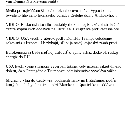
viní Denník N z krivenia reality
ten je však v zahraničí. Polícia urobila v jeho dome domovú
prehliadku
Médiá pri najväčšom škandále roka zborovo mlčia. Vypočúvanie
bývaleho hlavného lekárskeho poradcu Bieleho domu Anthonyho
Ochranou kriminálnikov Beňu a Makóa sa stáva Matovičov
Fauciho pred výborom amerického Senátu väčšina médií ignorovala
režim zločineckým
VIDEO: Rusko uskutočnilo rozsiahly útok na logistické a distribučné
centrá vojenských dodávok na Ukrajine. Ukrajinská protivzdušná obrana
Najvplyvnejší ľudia v štáte mali na tajnej schôdzke v SIS
nedokázala počas ničivého nočného útoku na Kyjev a jeho okolie
hovoriť o vyšetrovaní veľkých káuz a ich manipulovaní
zachytiť ani jednu ruskú raketu
VIDEO: USA viedli v utorok podľa Donalda Trumpa celodenné
rokovania s Iránom. Ak zlyhajú, sľubuje tvrdý vojenský zásah proti
Odchádzajúci šéf NAKA vo svojom trestnom oznámení
Teheránu
Eurokomisia sa bude naďalej usilovať o úplný zákaz dodávok ruskej
uviedol, že Matovič mal záujem upratať kajúcnika Makóa do
energie do EÚ
SIS
USA kvôli vojne s Iránom vyčerpali takmer celý arzenál rakiet dlhého
Riaditeľa NAKA Zuriana vyštvali, lebo stúpil na otlak zberbe
doletu, čo v Pentagóne a Trumpovej administratíve vyvoláva vážne
okolo Pčolinského, Lipšica a spol.
obavy o bojaschopnosť americkej armády v prípade vypuknutia
konfliktu s Čínou alebo Ruskom
Migračnú vlnu do Ceuty vraj podnietili fámy na Instagrame, podľa
Žitný: Tak ako generál Lučanský aj ďalší funkcionári NAKA
ktorých mala byť hranica medzi Marokom a španielskou exklávou
sú teraz donútení k odchodu z polície
otvorená
Zurian končí vo funkcii šéfa NAKA a odchádza aj z polície
Využitie výpovedí kajúcnikov môže podľa iniciatívy
advokátov kompromitovať spravodlivosť trestného konania
Šéf NAKA Zurian: Makó je jeden z najväčších zločincov.
Krajniak aj Kali žiadali Lučanského, aby kajúcnika Paksiho