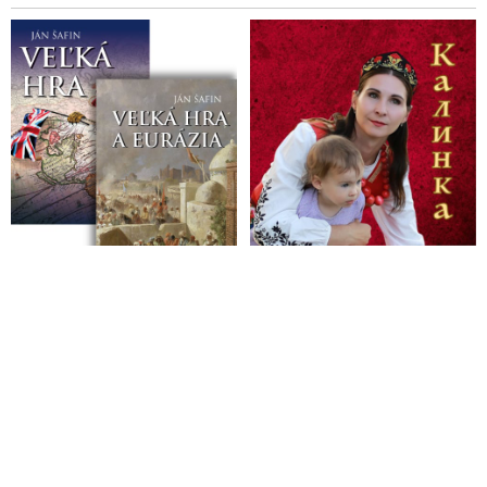
zodpovedných za jej politizáciu
Boj proti korupcii & likvidácia politických oponentov v Brazílii
a poučenie pre Slovensko
Žilinka podá návrh na disciplinárne stíhanie prokurátora Kysela
za porušenie povinností
Znefunkční Lipšic špeciálnu prokuratúru? Politická minulosť
ho už zaťažuje
Advokáti upozorňujú na prípady krutého zaobchádzania a
mučenia počas trestného konania a na neodôvodnené
nasadzovanie kukláčov pri zadržaniach
Dozorovanie závažných káuz zo strany Lipšica je prakticky
nemožné, advokáti sa obávajú konfliktu záujmov
Iniciatíva advokátov Za právny štát k možnosti nahradenia
kolúznej väzby alternatívnymi prostriedkami
Najvyšší súd sa nezhodol s Lipšicom v prípade náhrady
kolúznej väzby pre Jankovskú
VIDEO: Jankovská sa psychicky zrútila. Najvyšší súd ju
prepustil na slobodu, ale NAKA ju opäť zadržala