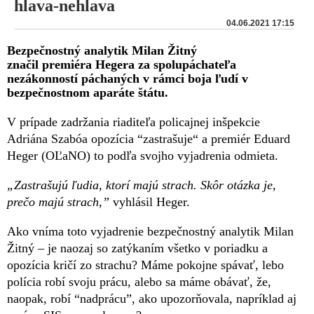
hlava-nehlava
04.06.2021 17:15
Bezpečnostný analytik Milan Žitný
značil premiéra Hegera za spolupáchateľa
nezákonností páchaných v rámci boja ľudí v
bezpečnostnom aparáte štátu.
V prípade zadržania riaditeľa policajnej inšpekcie
Adriána Szabóa opozícia “zastrašuje“ a premiér Eduard
Heger (OĽaNO) to podľa svojho vyjadrenia odmieta.
„Zastrašujú ľudia, ktorí majú strach. Skôr otázka je,
prečo majú strach,”
vyhlásil Heger.
Ako vníma toto vyjadrenie bezpečnostný analytik Milan
Žitný – je naozaj so zatýkaním všetko v poriadku a
opozícia kričí zo strachu? Máme pokojne spávať, lebo
polícia robí svoju prácu, alebo sa máme obávať, že,
naopak, robí “nadprácu”, ako upozorňovala, napríklad aj