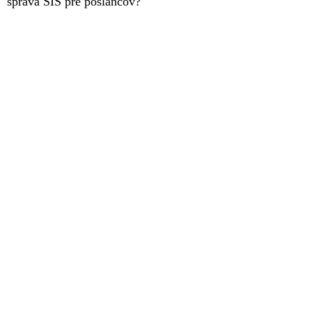
správa SIS pre poslancov?