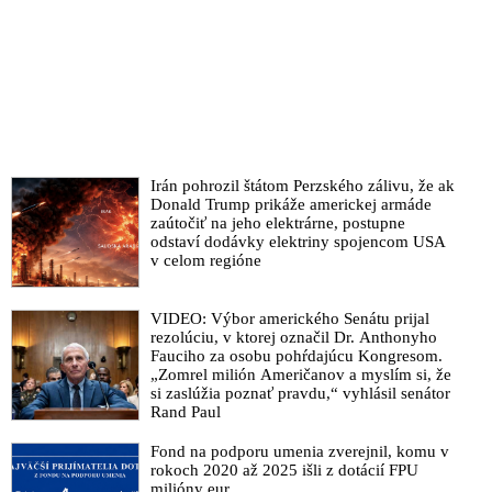
Expremiér žiada predviesť z väzby pred parlament exšéfa SIS
Pčolinského
VIDEO: Hegerovi tečie do topánok a bojí sa hovoriť pravdu o
správe SIS o manipulovaní vyšetrovania, reaguje Pellegrini na
„slaboduché“ vystúpenie premiéra v parlamente
VIDEO: Fico označil Matoviča za hlavu zločineckého gangu a
zverejnil policajný záznam o svedkovi na objednávku, ktorého
Irán pohrozil štátom Perzského zálivu, že ak
výpoveď manipulovala vyšetrovanie po dohode s
Donald Trump prikáže americkej armáde
prokurátorom
zaútočiť na jeho elektrárne, postupne
odstaví dodávky elektriny spojencom USA
Informácie o manipulovaní kajúcnikov a neprimerane dlhé
v celom regióne
lehoty väzby sú absolútnym škandálom, reaguje na súčasnú
situáciu JUDr. Pirošíková
VIDEO: Výbor amerického Senátu prijal
Bývalý elitný vyšetrovateľ Šátek sa pýta, ako prišiel policajný
rezolúciu, v ktorej označil Dr. Anthonyho
prezident Kovařík k informáciám z vyšetrovacieho spisu
Fauciho za osobu pohŕdajúcu Kongresom.
ohľadne manipulovania vyšetrovania
„Zomrel milión Američanov a myslím si, že
si zaslúžia poznať pravdu,“ vyhlásil senátor
Vyjadrenia exšéfa NAKA Zuriana o kajúcnikovi Makóovi a
Rand Paul
Matovičovom sľube navýšiť rozpočet tajnej služby o 20
miliónov eur sa potvrdzujú. SIS naozaj dostala viac peňazí
Fond na podporu umenia zverejnil, komu v
rokoch 2020 až 2025 išli z dotácií FPU
VIDEO: Fico zverejnil SMS, ako vyšetrovateľ NAKA Čurilla
milióny eur