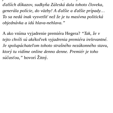
ďalších dôkazov, sudkyňa Záleská dala tohoto človeka,
generála polície, do väzby! A ďalšie a ďalšie prípady…
To sa nedá inak vysvetliť než že je tu masívna politická
objednávka a idú hlava-nehlava.”
A ako vníma vyjadrenie premiéra Hegera?
“Tak, že v
tejto chvíli sú akékoľvek vyjadrenia premiéra irelevantné.
Je spolupáchateľom tohoto strašného nezákonného stavu,
ktorý tu vidíme online denno denne. Premiér je toho
súčasťou,”
hovorí Žitný.