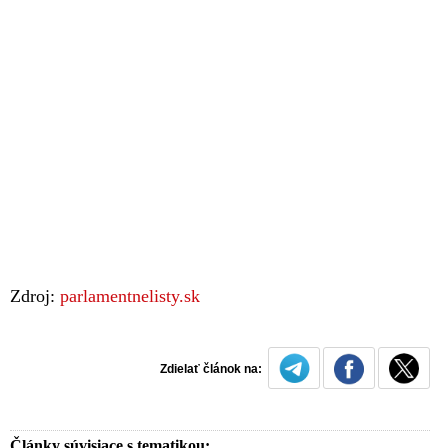
Zdroj:
parlamentnelisty.sk
Zdielať článok na:
Články súvisiace s tematikou: