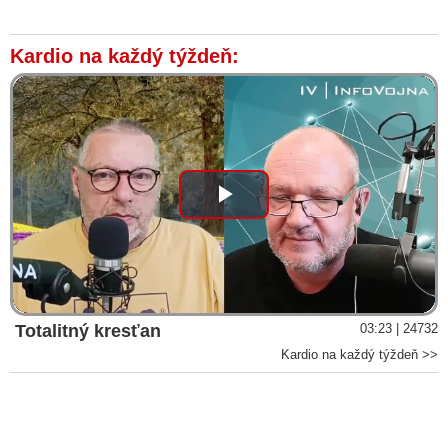
rady obvinili zo znižovania dôvery občanov k súdnej moci
Pán Mazák Odstúpte! Iba dôvera plagiátorských politikov na
Kardio na každý týždeň:
členstvo v Súdnej rade nestačí, vyzýva šéfa Súdnej rady
bratislavský sudca Branislav Harabin
Prázdne slová, mizerné fakty a nekritickosť, reagoval šéf
Súdnej rady Mazák na list sudcov o masívnej deštrukcii
právneho štátu
Na Slovensku dochádza zo strany parlamentu a hlavne vlády k
masívnej deštrukcii právneho štátu, varuje 14 sudcov
Play
Sudcovia sa v otvorenom liste postavili proti Kolíkovej
reforme. Šéf Súdnej rady Mazák podľa nich znižuje u občanov
Video
dôveryhodnosť k súdom
Fico žiada šéfa Špeciálneho súdu o vyvodenie právnej alebo
etickej zodpovednosti voči sudkyni Záleskej
Totalitný kresťan
03:23 | 24732
Fico o pôsobení organizovanej justično-mediálnej skupiny a
Kardio na každý týždeň >>
tandeme Tódová & sudkyňa Záleská
Kolíkovej reforma je v rozpore s princípom Európskeho
Dohovoru o základných ľudských právach a slobodách