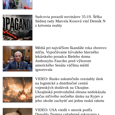
Sudcovia porazili novinárov 35:19. Šéfka
Súdnej rady Marcela Kosová viní Denník N
z krivenia reality
Médiá pri najväčšom škandále roka zborovo
mlčia. Vypočúvanie bývaleho hlavného
lekárskeho poradcu Bieleho domu
Anthonyho Fauciho pred výborom
amerického Senátu väčšina médií
ignorovala
VIDEO: Rusko uskutočnilo rozsiahly útok
na logistické a distribučné centrá
vojenských dodávok na Ukrajine.
Ukrajinská protivzdušná obrana nedokázala
počas ničivého nočného útoku na Kyjev a
jeho okolie zachytiť ani jednu ruskú raketu
VIDEO: USA viedli v utorok podľa
Donalda Trumpa celodenné rokovania s