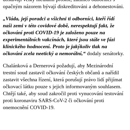
opačným názorem bývají diskreditováni a dehonestováni.
„Vláda, její poradci a všichni ti odborníci, kteří řídí
naši zemi v této covidové době, nerespektují fakt, že
očkování proti COVID-19 je založeno pouze na
experimentálních vakcínách, které jsou stále ve fázi
klinického hodnocení. Proto je jakýkoliv tlak na
očkování zcela neetický a nemorální,“
dodaly senátorky.
Chalánková a Dernerová požadují, aby Mezinárodní
trestní soud zastavil očkování českých občanů a nařídil
zastavit všechna řízení, která porušují právo lidí přijímat
očkovací látku pouze s jejich informovaným souhlasem.
Chtějí také, aby soud zakročil proti vynucování testování
proti koronaviru SARS-CoV-2 či očkování proti
onemocnění COVID-19.