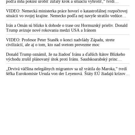
podľa mňa pokúsi urobiť zúfalý krok a situáciu vyhrotiť,“ tvrdí
americký armádny plukovník vo výslužbe Douglas Macgregor
VIDEO: Nemecká ministerka práce hovorí o katastrofálnej rozpočtovej
situácii vo svojej krajine. Nemecko podľa nej navyše stratilo vedúce
postavenie v mnohých technologických oblastiach
Irán a Omán sú blízko k dohode o trase cez Hormuzský prieliv. Donald
Trump avizuje nové rokovania medzi USA a Iránom
VIDEO: Profesor Peter Staněk o konci nadvlády Západu, strete
civilizácií, ale aj o tom, kto nad svetom prevezme moc
Donald Trump oznámil, že na žiadosť Iránu a ďalších štátov Blízkeho
východu zrušil plánovaný útok proti Iránu. Saudskoarabský princ
medzitým varoval amerického prezidenta pred ďalšou eskaláciou
konfliktu
„Drvivá väčšina nelegálnych migrantov sa už vrátila do Maroka,“ tvrdí
šéfka Eurokomisie Ursula von der Leyenová. Štáty EÚ žiadajú krízové
rokovania o situácii v Ceute. Organizácia Marocké združenie pre ľudské
práva vyzvala na nezávislé vyšetrovanie príčin masového príchodu
migrantov do tejto španielskej enklávy