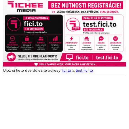
Ulož si tieto dve dôležité adresy
fici.to
a
test.fici.to