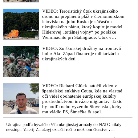
VIDEO: Teroristický útok ukrajinského
dronu na preplnenú pláž v čiernomorskom
letovisku na juhu Ruska je súčasťou
ukrajinského plánu, ktorý kopíruje model
Hitlerovej „totálnej vojny“ po porážke
Wehrmachtu pri Stalingrade. Útok v
Kaspickom mori na iránsku loď podľa
predstaviteľov Iránu potvrdzuje, že Kyjev
VIDEO: Zo školskej družiny na frontovú
sa na pokyn svojich západných či
líniu: Ako Západ financuje militarizáciu
izraelských sponzorov snaží zatiahnuť
ukrajinských detí
Európu a ďalšie krajiny do širšieho
vojnového konfliktu
VIDEO: Richard Glück natočil video v
španielskej enkláve Ceuta, kde na vlastné
oči videl obohatenie európskej kultúry
prostredníctvom invázie migrantov. Takto
by podľa neho vyzeralo Slovensko, keby
mu vládlo PS, Šimečka & spol.
Ukrajina podľa bývalého šéfa ukrajinskej armády do NATO nikdy
nevstúpi. Valerij Zalužnyj označil reči o možnom členstve v
Severoatlantickej aliancii za rozprávky