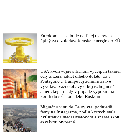
Eurokomisia sa bude naďalej usilovať o
úplný zákaz dodávok ruskej energie do EÚ
USA kvôli vojne s Iránom vyčerpali takmer
celý arzenál rakiet dlhého doletu, čo v
Pentagóne a Trumpovej administratíve
vyvoláva vážne obavy o bojaschopnosť
americkej armády v prípade vypuknutia
konfliktu s Čínou alebo Ruskom
Migračnú vlnu do Ceuty vraj podnietili
fámy na Instagrame, podľa ktorých mala
byť hranica medzi Marokom a španielskou
exklávou otvorená