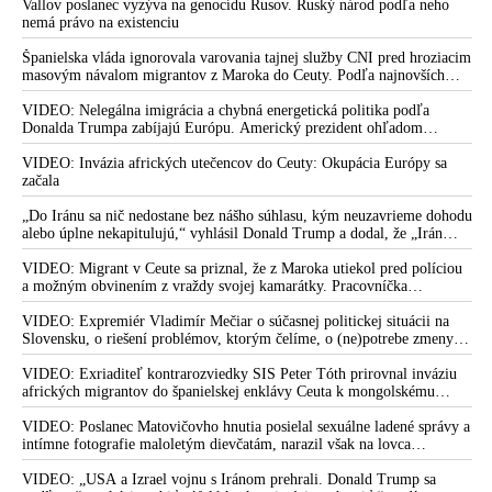
Vallov poslanec vyzýva na genocídu Rusov. Ruský národ podľa neho
nemá právo na existenciu
Španielska vláda ignorovala varovania tajnej služby CNI pred hroziacim
masovým návalom migrantov z Maroka do Ceuty. Podľa najnovších
správ preniklo do tejto španielskej exklávy na severe Afriky vyše 70-
tisíc migrantov
VIDEO: Nelegálna imigrácia a chybná energetická politika podľa
Donalda Trumpa zabíjajú Európu. Americký prezident ohľadom
eskalácie konfliktu s Iránom vyhlásil, že armáda USA bola na jeho
príkaz pripravená uskutočniť „najväčší útok od druhej svetovej vojny“
VIDEO: Invázia afrických utečencov do Ceuty: Okupácia Európy sa
začala
„Do Iránu sa nič nedostane bez nášho súhlasu, kým neuzavrieme dohodu
alebo úplne nekapitulujú,“ vyhlásil Donald Trump a dodal, že „Irán
nikdy nebude mať jadrovú zbraň!“
VIDEO: Migrant v Ceute sa priznal, že z Maroka utiekol pred políciou
a možným obvinením z vraždy svojej kamarátky. Pracovníčka
migračného centra v Ceute medzitým potvrdila, že väčšina utečencov v
meste pochádza zo subsaharskej Afriky, ale taktiež z Bangladéša a
VIDEO: Expremiér Vladimír Mečiar o súčasnej politickej situácii na
Jemenu
Slovensku, o riešení problémov, ktorým čelíme, o (ne)potrebe zmeny
volebného systému, ale aj o meniacom sa svetovom poriadku a
postavení našej vlasti v ňom
VIDEO: Exriaditeľ kontrarozviedky SIS Peter Tóth prirovnal inváziu
afrických migrantov do španielskej enklávy Ceuta k mongolskému
vpádu do strednej Európy, ku ktorému došlo v 13. storočí
VIDEO: Poslanec Matovičovho hnutia posielal sexuálne ladené správy a
intímne fotografie maloletým dievčatám, narazil však na lovca
pedofilov
VIDEO: „USA a Izrael vojnu s Iránom prehrali. Donald Trump sa