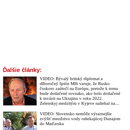
Ďalšie články:
VIDEO: Bývalý britský diplomat a
dlhoročný špión MI6 varuje, že Rusko
čoskoro zaútočí na Európu, pretože k tomu
bude dotlačené rovnako, ako bolo dotlačené
k invázii na Ukrajinu v roku 2022.
Zelenskyj medzitým v Kyjeve naliehal na
zhromaždených diplomatov, aby vo svete
zháňali energie pre Ukrajinu na zimu. Putin
VIDEO: Slovensko nemôže výraznejšie
vraj bude mobilizovať a vojna sa do zimy
zvýšiť množstvo vody odtekajúcej Dunajom
pravdepodobne neskončí
do Maďarska