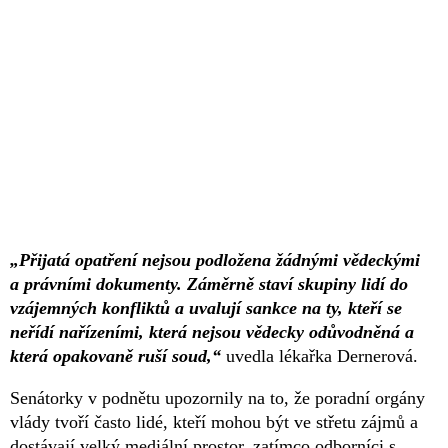
„Přijatá opatření nejsou podložena žádnými vědeckými
a právními dokumenty. Záměrně staví skupiny lidí do
vzájemných konfliktů a uvalují sankce na ty, kteří se
neřídí nařízeními, která nejsou vědecky odůvodněná a
která opakovaně ruší soud,“
uvedla lékařka Dernerová.
Senátorky v podnětu upozornily na to, že poradní orgány
vlády tvoří často lidé, kteří mohou být ve střetu zájmů a
dostávají velký mediální prostor, zatímco odborníci s