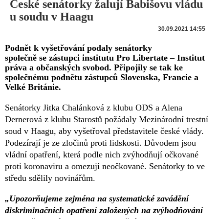
České senátorky žalují Babišovu vládu
u soudu v Haagu
30.09.2021 14:55
Podnět k vyšetřování podaly senátorky
společně se zástupci institutu Pro Libertate – Institut
práva a občanských svobod. Připojily se tak ke
společnému podnětu zástupců Slovenska, Francie a
Velké Británie.
Senátorky Jitka Chalánková z klubu ODS a Alena
Dernerová z klubu Starostů požádaly Mezinárodní trestní
soud v Haagu, aby vyšetřoval představitele české vlády.
Podezírají je ze zločinů proti lidskosti. Důvodem jsou
vládní opatření, která podle nich zvýhodňují očkované
proti koronaviru a omezují neočkované. Senátorky to ve
středu sdělily novinářům.
„Upozorňujeme zejména na systematické zavádění
diskriminačních opatření založených na zvýhodňování