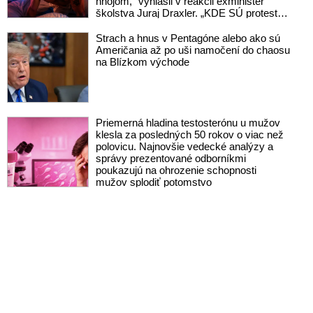
hnojom,“ vyhlásil v reakcii exminister
školstva Juraj Draxler. „KDE SÚ protesty,
výkriky či štrajky novinárov a mediálnych
pracovníkov?“ spýtal sa
Strach a hnus v Pentagóne alebo ako sú
Američania až po uši namočení do chaosu
na Blízkom východe
Priemerná hladina testosterónu u mužov
klesla za posledných 50 rokov o viac než
polovicu. Najnovšie vedecké analýzy a
správy prezentované odborníkmi
poukazujú na ohrozenie schopnosti
mužov splodiť potomstvo