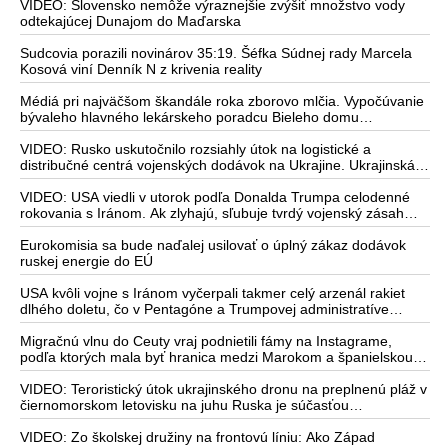
roku 2022. Zelenskyj medzitým v Kyjeve naliehal na
VIDEO: Slovensko nemôže výraznejšie zvýšiť množstvo vody
zhromaždených diplomatov, aby vo svete zháňali energie pre
odtekajúcej Dunajom do Maďarska
Ukrajinu na zimu. Putin vraj bude mobilizovať a vojna sa do zimy
pravdepodobne neskončí
Sudcovia porazili novinárov 35:19. Šéfka Súdnej rady Marcela
Kosová viní Denník N z krivenia reality
Médiá pri najväčšom škandále roka zborovo mlčia. Vypočúvanie
bývaleho hlavného lekárskeho poradcu Bieleho domu
Anthonyho Fauciho pred výborom amerického Senátu väčšina
médií ignorovala
VIDEO: Rusko uskutočnilo rozsiahly útok na logistické a
distribučné centrá vojenských dodávok na Ukrajine. Ukrajinská
protivzdušná obrana nedokázala počas ničivého nočného útoku
na Kyjev a jeho okolie zachytiť ani jednu ruskú raketu
VIDEO: USA viedli v utorok podľa Donalda Trumpa celodenné
rokovania s Iránom. Ak zlyhajú, sľubuje tvrdý vojenský zásah
proti Teheránu
Eurokomisia sa bude naďalej usilovať o úplný zákaz dodávok
ruskej energie do EÚ
USA kvôli vojne s Iránom vyčerpali takmer celý arzenál rakiet
dlhého doletu, čo v Pentagóne a Trumpovej administratíve
vyvoláva vážne obavy o bojaschopnosť americkej armády v
prípade vypuknutia konfliktu s Čínou alebo Ruskom
Migračnú vlnu do Ceuty vraj podnietili fámy na Instagrame,
podľa ktorých mala byť hranica medzi Marokom a španielskou
exklávou otvorená
VIDEO: Teroristický útok ukrajinského dronu na preplnenú pláž v
čiernomorskom letovisku na juhu Ruska je súčasťou
ukrajinského plánu, ktorý kopíruje model Hitlerovej „totálnej
vojny“ po porážke Wehrmachtu pri Stalingrade. Útok v
VIDEO: Zo školskej družiny na frontovú líniu: Ako Západ