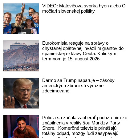
VIDEO: Matovičova svorka hyen alebo O
močiari slovenskej politiky
Eurokomisia reaguje na správy o
chystanej opätovnej invázii migrantov do
španielskej exklávy Ceuta. Kritickým
termínom je 15. august 2026
Darmo sa Trump naparuje – zásoby
amerických zbraní sú výrazne
zdecimované
Polícia sa začala zaoberať podozrením zo
znásilnenia v reality šou Markízy Party
Shore. „Komerčné televízie prinášajú
totálny odpad, mozgy ľudí zasypávajú