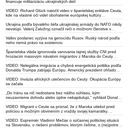
Kaspickom mori na iránsku loď podľa predstaviteľov Iránu
financuje militarizáciu ukrajinských detí
potvrdzuje, že Kyjev sa na pokyn svojich západných či
izraelských sponzorov snaží zatiahnuť Európu a ďalšie krajiny do
VIDEO: Richard Glück natočil video v španielskej enkláve Ceuta,
širšieho vojnového konfliktu
kde na vlastné oči videl obohatenie európskej kultúry
prostredníctvom invázie migrantov. Takto by podľa neho
vyzeralo Slovensko, keby mu vládlo PS, Šimečka & spol.
Ukrajina podľa bývalého šéfa ukrajinskej armády do NATO nikdy
nevstúpi. Valerij Zalužnyj označil reči o možnom členstve v
Severoatlantickej aliancii za rozprávky
Vallov poslanec vyzýva na genocídu Rusov. Ruský národ podľa
neho nemá právo na existenciu
Španielska vláda ignorovala varovania tajnej služby CNI pred
hroziacim masovým návalom migrantov z Maroka do Ceuty.
Podľa najnovších správ preniklo do tejto španielskej exklávy na
severe Afriky vyše 70-tisíc migrantov
VIDEO: Nelegálna imigrácia a chybná energetická politika podľa
Donalda Trumpa zabíjajú Európu. Americký prezident ohľadom
eskalácie konfliktu s Iránom vyhlásil, že armáda USA bola na
jeho príkaz pripravená uskutočniť „najväčší útok od druhej
VIDEO: Invázia afrických utečencov do Ceuty: Okupácia Európy
svetovej vojny“
sa začala
„Do Iránu sa nič nedostane bez nášho súhlasu, kým
neuzavrieme dohodu alebo úplne nekapitulujú,“ vyhlásil Donald
Trump a dodal, že „Irán nikdy nebude mať jadrovú zbraň!“
VIDEO: Migrant v Ceute sa priznal, že z Maroka utiekol pred
políciou a možným obvinením z vraždy svojej kamarátky.
Pracovníčka migračného centra v Ceute medzitým potvrdila, že
väčšina utečencov v meste pochádza zo subsaharskej Afriky, ale
VIDEO: Expremiér Vladimír Mečiar o súčasnej politickej situácii
taktiež z Bangladéša a Jemenu
na Slovensku, o riešení problémov, ktorým čelíme, o (ne)potrebe