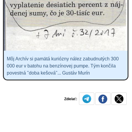
Môj Archív si pamätá kuriózny nález zabudnutých 300
000 eur v batohu na benzínovej pumpe. Tým končila
povestná "doba kešová"... Gustáv Murín
Zdielať: