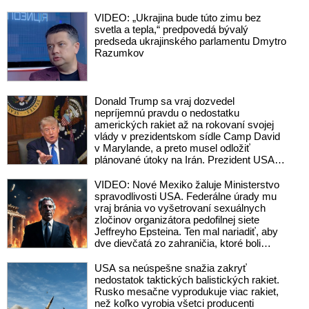
v Kyjeve. Donald Trump mu potom
odkázal, že USA Ukrajine nedodajú
VIDEO: „Ukrajina bude túto zimu bez
protiraketové systémy Patriot
svetla a tepla,“ predpovedá bývalý
predseda ukrajinského parlamentu Dmytro
Razumkov
Donald Trump sa vraj dozvedel
nepríjemnú pravdu o nedostatku
amerických rakiet až na rokovaní svojej
vlády v prezidentskom sídle Camp David
v Marylande, a preto musel odložiť
plánované útoky na Irán. Prezident USA
sa pre to údajne pohádal so šéfom
Pentagónu, lebo bol presvedčený o opaku
VIDEO: Nové Mexiko žaluje Ministerstvo
spravodlivosti USA. Federálne úrady mu
vraj bránia vo vyšetrovaní sexuálnych
zločinov organizátora pedofilnej siete
Jeffreyho Epsteina. Ten mal nariadiť, aby
dve dievčatá zo zahraničia, ktoré boli
uškrtené počas drsného fetišistického
sexu, pochovali v blízkosti jeho ranča v
USA sa neúspešne snažia zakryť
tomto americkom štáte
nedostatok taktických balistických rakiet.
Rusko mesačne vyprodukuje viac rakiet,
než koľko vyrobia všetci producenti