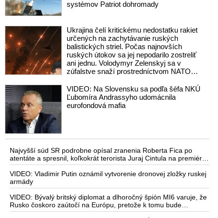
systémov Patriot dohromady
Ukrajina čelí kritickému nedostatku rakiet
určených na zachytávanie ruských
balistických striel. Počas najnovších
ruských útokov sa jej nepodarilo zostreliť
ani jednu. Volodymyr Zelenskyj sa v
zúfalstve snaží prostredníctvom NATO
zabezpečiť ich dodávky
VIDEO: Na Slovensku sa podľa šéfa NKÚ
Ľubomíra Andrassyho udomácnila
eurofondová mafia
Najvyšší súd SR podrobne opísal zranenia Roberta Fica po
atentáte a spresnil, koľkokrát terorista Juraj Cintula na premiéra
vystrelil
VIDEO: Vladimir Putin oznámil vytvorenie dronovej zložky ruskej
armády
VIDEO: Bývalý britský diplomat a dlhoročný špión MI6 varuje, že
Rusko čoskoro zaútočí na Európu, pretože k tomu bude
dotlačené rovnako, ako bolo dotlačené k invázii na Ukrajinu v