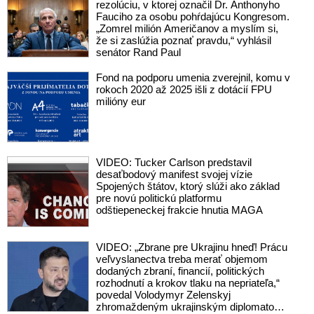
rezolúciu, v ktorej označil Dr. Anthonyho
Fauciho za osobu pohŕdajúcu Kongresom.
„Zomrel milión Američanov a myslím si,
že si zaslúžia poznať pravdu,“ vyhlásil
senátor Rand Paul
Fond na podporu umenia zverejnil, komu v
rokoch 2020 až 2025 išli z dotácií FPU
milióny eur
VIDEO: Tucker Carlson predstavil
desaťbodový manifest svojej vízie
Spojených štátov, ktorý slúži ako základ
pre novú politickú platformu
odštiepeneckej frakcie hnutia MAGA
VIDEO: „Zbrane pre Ukrajinu hneď! Prácu
veľvyslanectva treba merať objemom
dodaných zbraní, financií, politických
rozhodnutí a krokov tlaku na nepriateľa,“
povedal Volodymyr Zelenskyj
zhromaždeným ukrajinským diplomatom