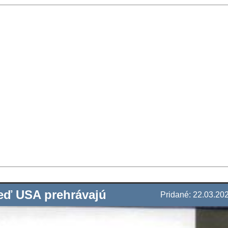
 keď USA prehrávajú
Pridané: 22.03.20