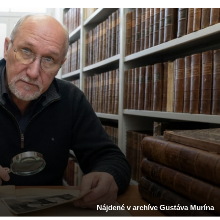
Nájdené v archíve Gustáva Murína