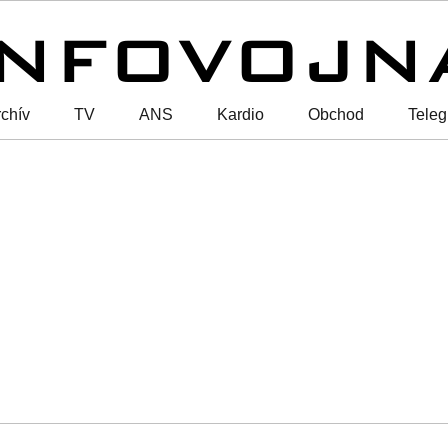
chív
TV
ANS
Kardio
Obchod
Tele