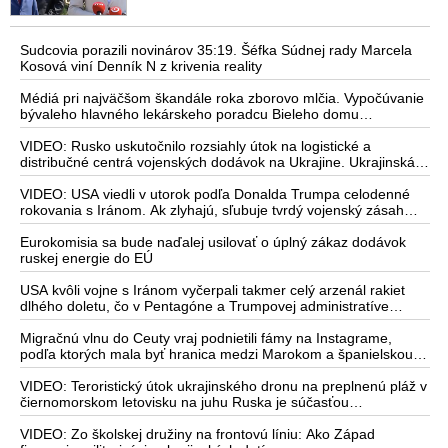
Sudcovia porazili novinárov 35:19. Šéfka Súdnej rady Marcela
Kosová viní Denník N z krivenia reality
Médiá pri najväčšom škandále roka zborovo mlčia. Vypočúvanie
bývaleho hlavného lekárskeho poradcu Bieleho domu
Anthonyho Fauciho pred výborom amerického Senátu väčšina
médií ignorovala
VIDEO: Rusko uskutočnilo rozsiahly útok na logistické a
distribučné centrá vojenských dodávok na Ukrajine. Ukrajinská
protivzdušná obrana nedokázala počas ničivého nočného útoku
na Kyjev a jeho okolie zachytiť ani jednu ruskú raketu
VIDEO: USA viedli v utorok podľa Donalda Trumpa celodenné
rokovania s Iránom. Ak zlyhajú, sľubuje tvrdý vojenský zásah
proti Teheránu
Eurokomisia sa bude naďalej usilovať o úplný zákaz dodávok
ruskej energie do EÚ
USA kvôli vojne s Iránom vyčerpali takmer celý arzenál rakiet
dlhého doletu, čo v Pentagóne a Trumpovej administratíve
vyvoláva vážne obavy o bojaschopnosť americkej armády v
prípade vypuknutia konfliktu s Čínou alebo Ruskom
Migračnú vlnu do Ceuty vraj podnietili fámy na Instagrame,
podľa ktorých mala byť hranica medzi Marokom a španielskou
exklávou otvorená
VIDEO: Teroristický útok ukrajinského dronu na preplnenú pláž v
čiernomorskom letovisku na juhu Ruska je súčasťou
ukrajinského plánu, ktorý kopíruje model Hitlerovej „totálnej
vojny“ po porážke Wehrmachtu pri Stalingrade. Útok v
VIDEO: Zo školskej družiny na frontovú líniu: Ako Západ