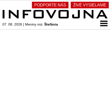
PODPORTE NÁS
ŽIVÉ VYSIELANIE
07. 08. 2026
|
Meniny má:
Štefánia