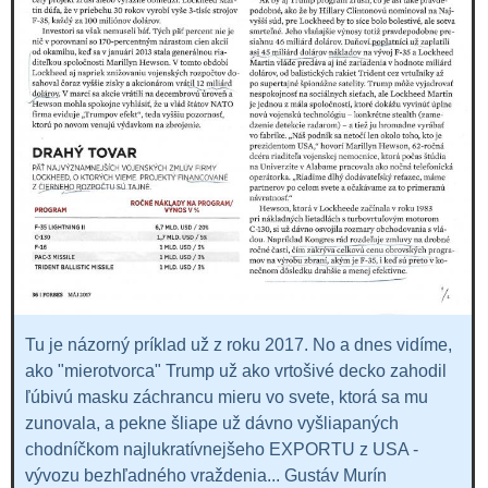
Tu je názorný príklad už z roku 2017. No a dnes vidíme,
ako "mierotvorca" Trump už ako vrtošivé decko zahodil
ľúbivú masku záchrancu mieru vo svete, ktorá sa mu
zunovala, a pekne šliape už dávno vyšliapaných
chodníčkom najlukratívnejšeho EXPORTU z USA -
vývozu bezhľadného vraždenia... Gustáv Murín