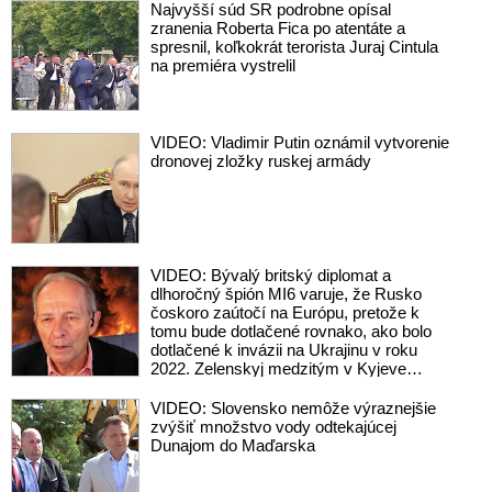
Najvyšší súd SR podrobne opísal
zranenia Roberta Fica po atentáte a
spresnil, koľkokrát terorista Juraj Cintula
na premiéra vystrelil
VIDEO: Vladimir Putin oznámil vytvorenie
dronovej zložky ruskej armády
VIDEO: Bývalý britský diplomat a
dlhoročný špión MI6 varuje, že Rusko
čoskoro zaútočí na Európu, pretože k
tomu bude dotlačené rovnako, ako bolo
dotlačené k invázii na Ukrajinu v roku
2022. Zelenskyj medzitým v Kyjeve
naliehal na zhromaždených diplomatov,
aby vo svete zháňali energie pre Ukrajinu
VIDEO: Slovensko nemôže výraznejšie
na zimu. Putin vraj bude mobilizovať a
zvýšiť množstvo vody odtekajúcej
vojna sa do zimy pravdepodobne
Dunajom do Maďarska
neskončí