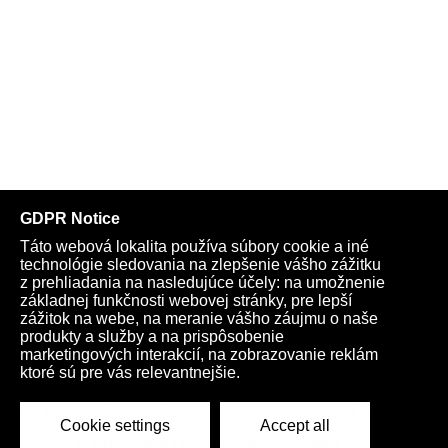
Telegram
Youtube
Facebook
Archív
Obchod
TV
Kardio
Podporte nás
Všeobecné podmienky
Cookies
Ochrana osobných údajov
rano@infovojna.bz
+421 908 936 277
+421 950 661 116
© 2015 - 2026 | LiXonite Communications LLC