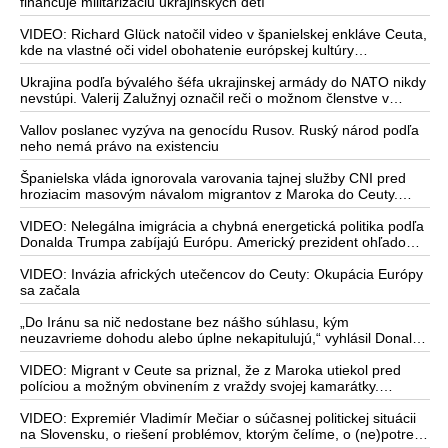
Kaspickom mori na iránsku loď podľa predstaviteľov Iránu
financuje militarizáciu ukrajinských detí
potvrdzuje, že Kyjev sa na pokyn svojich západných či
izraelských sponzorov snaží zatiahnuť Európu a ďalšie krajiny do
VIDEO: Richard Glück natočil video v španielskej enkláve Ceuta,
širšieho vojnového konfliktu
kde na vlastné oči videl obohatenie európskej kultúry
prostredníctvom invázie migrantov. Takto by podľa neho
vyzeralo Slovensko, keby mu vládlo PS, Šimečka & spol.
Ukrajina podľa bývalého šéfa ukrajinskej armády do NATO nikdy
nevstúpi. Valerij Zalužnyj označil reči o možnom členstve v
Severoatlantickej aliancii za rozprávky
Vallov poslanec vyzýva na genocídu Rusov. Ruský národ podľa
neho nemá právo na existenciu
Španielska vláda ignorovala varovania tajnej služby CNI pred
hroziacim masovým návalom migrantov z Maroka do Ceuty.
Podľa najnovších správ preniklo do tejto španielskej exklávy na
severe Afriky vyše 70-tisíc migrantov
VIDEO: Nelegálna imigrácia a chybná energetická politika podľa
Donalda Trumpa zabíjajú Európu. Americký prezident ohľadom
eskalácie konfliktu s Iránom vyhlásil, že armáda USA bola na
jeho príkaz pripravená uskutočniť „najväčší útok od druhej
VIDEO: Invázia afrických utečencov do Ceuty: Okupácia Európy
svetovej vojny“
sa začala
„Do Iránu sa nič nedostane bez nášho súhlasu, kým
neuzavrieme dohodu alebo úplne nekapitulujú,“ vyhlásil Donald
Trump a dodal, že „Irán nikdy nebude mať jadrovú zbraň!“
VIDEO: Migrant v Ceute sa priznal, že z Maroka utiekol pred
políciou a možným obvinením z vraždy svojej kamarátky.
Pracovníčka migračného centra v Ceute medzitým potvrdila, že
väčšina utečencov v meste pochádza zo subsaharskej Afriky, ale
VIDEO: Expremiér Vladimír Mečiar o súčasnej politickej situácii
taktiež z Bangladéša a Jemenu
na Slovensku, o riešení problémov, ktorým čelíme, o (ne)potrebe