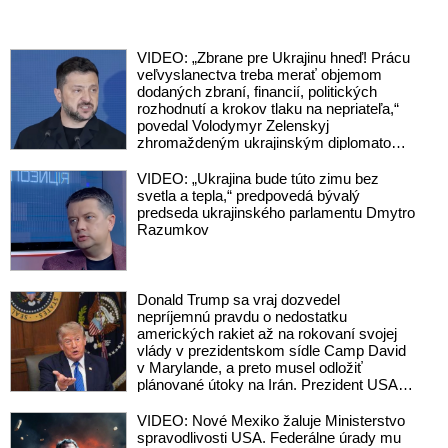
VIDEO: „Zbrane pre Ukrajinu hneď! Prácu
veľvyslanectva treba merať objemom
dodaných zbraní, financií, politických
rozhodnutí a krokov tlaku na nepriateľa,“
povedal Volodymyr Zelenskyj
zhromaždeným ukrajinským diplomatom
v Kyjeve. Donald Trump mu potom
odkázal, že USA Ukrajine nedodajú
VIDEO: „Ukrajina bude túto zimu bez
protiraketové systémy Patriot
svetla a tepla,“ predpovedá bývalý
predseda ukrajinského parlamentu Dmytro
Razumkov
Donald Trump sa vraj dozvedel
nepríjemnú pravdu o nedostatku
amerických rakiet až na rokovaní svojej
vlády v prezidentskom sídle Camp David
v Marylande, a preto musel odložiť
plánované útoky na Irán. Prezident USA
sa pre to údajne pohádal so šéfom
Pentagónu, lebo bol presvedčený o opaku
VIDEO: Nové Mexiko žaluje Ministerstvo
spravodlivosti USA. Federálne úrady mu