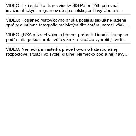
zmeny volebného systému, ale aj o meniacom sa svetovom
poriadku a postavení našej vlasti v ňom
VIDEO: Exriaditeľ kontrarozviedky SIS Peter Tóth prirovnal
inváziu afrických migrantov do španielskej enklávy Ceuta k
mongolskému vpádu do strednej Európy, ku ktorému došlo v 13.
storočí
VIDEO: Poslanec Matovičovho hnutia posielal sexuálne ladené
správy a intímne fotografie maloletým dievčatám, narazil však na
lovca pedofilov
VIDEO: „USA a Izrael vojnu s Iránom prehrali. Donald Trump sa
podľa mňa pokúsi urobiť zúfalý krok a situáciu vyhrotiť,“ tvrdí
americký armádny plukovník vo výslužbe Douglas Macgregor
VIDEO: Nemecká ministerka práce hovorí o katastrofálnej
rozpočtovej situácii vo svojej krajine. Nemecko podľa nej navyše
stratilo vedúce postavenie v mnohých technologických
oblastiach