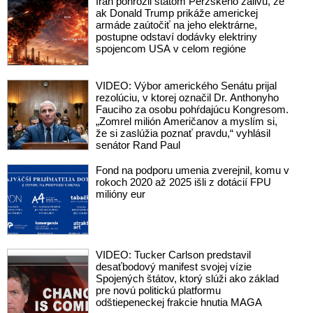
Irán pohrozil štátom Perzského zálivu, že
ak Donald Trump prikáže americkej
armáde zaútočiť na jeho elektrárne,
postupne odstaví dodávky elektriny
spojencom USA v celom regióne
VIDEO: Výbor amerického Senátu prijal
rezolúciu, v ktorej označil Dr. Anthonyho
Fauciho za osobu pohŕdajúcu Kongresom.
„Zomrel milión Američanov a myslím si,
že si zaslúžia poznať pravdu,“ vyhlásil
senátor Rand Paul
Fond na podporu umenia zverejnil, komu v
rokoch 2020 až 2025 išli z dotácií FPU
milióny eur
VIDEO: Tucker Carlson predstavil
desaťbodový manifest svojej vízie
Spojených štátov, ktorý slúži ako základ
pre novú politickú platformu
odštiepeneckej frakcie hnutia MAGA