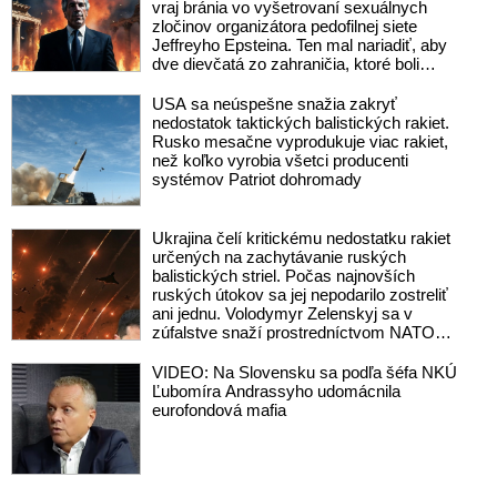
vraj bránia vo vyšetrovaní sexuálnych
zločinov organizátora pedofilnej siete
Jeffreyho Epsteina. Ten mal nariadiť, aby
dve dievčatá zo zahraničia, ktoré boli
uškrtené počas drsného fetišistického
sexu, pochovali v blízkosti jeho ranča v
USA sa neúspešne snažia zakryť
tomto americkom štáte
nedostatok taktických balistických rakiet.
Rusko mesačne vyprodukuje viac rakiet,
než koľko vyrobia všetci producenti
systémov Patriot dohromady
Ukrajina čelí kritickému nedostatku rakiet
určených na zachytávanie ruských
balistických striel. Počas najnovších
ruských útokov sa jej nepodarilo zostreliť
ani jednu. Volodymyr Zelenskyj sa v
zúfalstve snaží prostredníctvom NATO
zabezpečiť ich dodávky
VIDEO: Na Slovensku sa podľa šéfa NKÚ
Ľubomíra Andrassyho udomácnila
eurofondová mafia