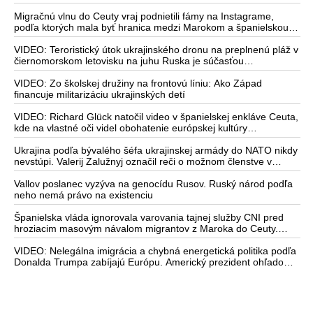
vyvoláva vážne obavy o bojaschopnosť americkej armády v
prípade vypuknutia konfliktu s Čínou alebo Ruskom
Migračnú vlnu do Ceuty vraj podnietili fámy na Instagrame,
podľa ktorých mala byť hranica medzi Marokom a španielskou
exklávou otvorená
VIDEO: Teroristický útok ukrajinského dronu na preplnenú pláž v
čiernomorskom letovisku na juhu Ruska je súčasťou
ukrajinského plánu, ktorý kopíruje model Hitlerovej „totálnej
vojny“ po porážke Wehrmachtu pri Stalingrade. Útok v
VIDEO: Zo školskej družiny na frontovú líniu: Ako Západ
Kaspickom mori na iránsku loď podľa predstaviteľov Iránu
financuje militarizáciu ukrajinských detí
potvrdzuje, že Kyjev sa na pokyn svojich západných či
izraelských sponzorov snaží zatiahnuť Európu a ďalšie krajiny do
VIDEO: Richard Glück natočil video v španielskej enkláve Ceuta,
širšieho vojnového konfliktu
kde na vlastné oči videl obohatenie európskej kultúry
prostredníctvom invázie migrantov. Takto by podľa neho
vyzeralo Slovensko, keby mu vládlo PS, Šimečka & spol.
Ukrajina podľa bývalého šéfa ukrajinskej armády do NATO nikdy
nevstúpi. Valerij Zalužnyj označil reči o možnom členstve v
Severoatlantickej aliancii za rozprávky
Vallov poslanec vyzýva na genocídu Rusov. Ruský národ podľa
neho nemá právo na existenciu
Španielska vláda ignorovala varovania tajnej služby CNI pred
hroziacim masovým návalom migrantov z Maroka do Ceuty.
Podľa najnovších správ preniklo do tejto španielskej exklávy na
severe Afriky vyše 70-tisíc migrantov
VIDEO: Nelegálna imigrácia a chybná energetická politika podľa
Donalda Trumpa zabíjajú Európu. Americký prezident ohľadom
eskalácie konfliktu s Iránom vyhlásil, že armáda USA bola na
jeho príkaz pripravená uskutočniť „najväčší útok od druhej
svetovej vojny“