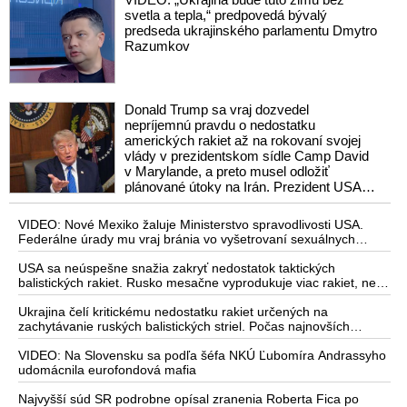
protiraketové systémy Patriot
svetla a tepla,“ predpovedá bývalý
predseda ukrajinského parlamentu Dmytro
Razumkov
Donald Trump sa vraj dozvedel
nepríjemnú pravdu o nedostatku
amerických rakiet až na rokovaní svojej
vlády v prezidentskom sídle Camp David
v Marylande, a preto musel odložiť
plánované útoky na Irán. Prezident USA
sa pre to údajne pohádal so šéfom
Pentagónu, lebo bol presvedčený o opaku
VIDEO: Nové Mexiko žaluje Ministerstvo spravodlivosti USA.
Federálne úrady mu vraj bránia vo vyšetrovaní sexuálnych
zločinov organizátora pedofilnej siete Jeffreyho Epsteina. Ten
mal nariadiť, aby dve dievčatá zo zahraničia, ktoré boli uškrtené
USA sa neúspešne snažia zakryť nedostatok taktických
počas drsného fetišistického sexu, pochovali v blízkosti jeho
balistických rakiet. Rusko mesačne vyprodukuje viac rakiet, než
ranča v tomto americkom štáte
koľko vyrobia všetci producenti systémov Patriot dohromady
Ukrajina čelí kritickému nedostatku rakiet určených na
zachytávanie ruských balistických striel. Počas najnovších
ruských útokov sa jej nepodarilo zostreliť ani jednu. Volodymyr
Zelenskyj sa v zúfalstve snaží prostredníctvom NATO zabezpečiť
VIDEO: Na Slovensku sa podľa šéfa NKÚ Ľubomíra Andrassyho
ich dodávky
udomácnila eurofondová mafia
Najvyšší súd SR podrobne opísal zranenia Roberta Fica po