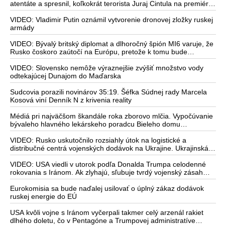
atentáte a spresnil, koľkokrát terorista Juraj Cintula na premiéra
vystrelil
VIDEO: Vladimir Putin oznámil vytvorenie dronovej zložky ruskej
armády
VIDEO: Bývalý britský diplomat a dlhoročný špión MI6 varuje, že
Rusko čoskoro zaútočí na Európu, pretože k tomu bude
dotlačené rovnako, ako bolo dotlačené k invázii na Ukrajinu v
roku 2022. Zelenskyj medzitým v Kyjeve naliehal na
VIDEO: Slovensko nemôže výraznejšie zvýšiť množstvo vody
zhromaždených diplomatov, aby vo svete zháňali energie pre
odtekajúcej Dunajom do Maďarska
Ukrajinu na zimu. Putin vraj bude mobilizovať a vojna sa do zimy
pravdepodobne neskončí
Sudcovia porazili novinárov 35:19. Šéfka Súdnej rady Marcela
Kosová viní Denník N z krivenia reality
Médiá pri najväčšom škandále roka zborovo mlčia. Vypočúvanie
bývaleho hlavného lekárskeho poradcu Bieleho domu
Anthonyho Fauciho pred výborom amerického Senátu väčšina
médií ignorovala
VIDEO: Rusko uskutočnilo rozsiahly útok na logistické a
distribučné centrá vojenských dodávok na Ukrajine. Ukrajinská
protivzdušná obrana nedokázala počas ničivého nočného útoku
na Kyjev a jeho okolie zachytiť ani jednu ruskú raketu
VIDEO: USA viedli v utorok podľa Donalda Trumpa celodenné
rokovania s Iránom. Ak zlyhajú, sľubuje tvrdý vojenský zásah
proti Teheránu
Eurokomisia sa bude naďalej usilovať o úplný zákaz dodávok
ruskej energie do EÚ
USA kvôli vojne s Iránom vyčerpali takmer celý arzenál rakiet
dlhého doletu, čo v Pentagóne a Trumpovej administratíve