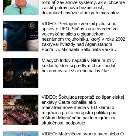
rozšíriť závlahové systémy, ak si chceme
zaistiť potravinovú bezpečnosť,
dozvukoch invázie afrických migrantov do
Ceuty, zverejnenom rozhovore s
Vladimírom Mečiarom, ktorý podráždil
VIDEO: Pentagón zverejnil piatu sériu
progresívnych liberálov, ale aj o
spisov o UFO. Súčasťou je svedectvo
klamstvách Sorosovho denníka SME
vojenského pilota o gigantickom
brániaceho pedofilov
neznámom trojuholníku, ktorý v roku 2002
zakrýval hviezdy nad Afganistanom.
Podľa Dr. Michaela Sallu piata várka
kopíruje predošlé zverejnenia – neprináša
nič zásadné a tému UFO robí nudnou
Mladých Indov napadli v Nitre muži v
kuklách, ktorí si predtým chceli podať
bezdomovca ležiaceho na lavičke
VIDEO: Šokujúca reportáž zo španielskej
enklávy Ceuta odhalila, ako
mainstreamové médiá v EÚ klamú o
migrácii a prečo európska politika pod
rúškom Migračného paktu migráciu v
skutočnosti podporuje
VIDEO: Matovičova svorka hyen alebo O