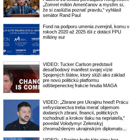
„Zomrel milión Američanov a myslím si,
že si zaslúžia poznať pravdu,“ vyhlásil
senátor Rand Paul
Fond na podporu umenia zverejnil, komu v
rokoch 2020 až 2025 išli z dotácií FPU
milióny eur
VIDEO: Tucker Carlson predstavil
desaťbodový manifest svojej vízie
Spojených štátov, ktorý slúži ako základ
pre novú politickú platformu
odštiepeneckej frakcie hnutia MAGA
VIDEO: „Zbrane pre Ukrajinu hneď! Prácu
veľvyslanectva treba merať objemom
dodaných zbraní, financií, politických
rozhodnutí a krokov tlaku na nepriateľa,“
povedal Volodymyr Zelenskyj
zhromaždeným ukrajinským diplomatom
v Kyjeve. Donald Trump mu potom
odkázal, že USA Ukrajine nedodajú
VIDEO: „Ukrajina bude túto zimu bez