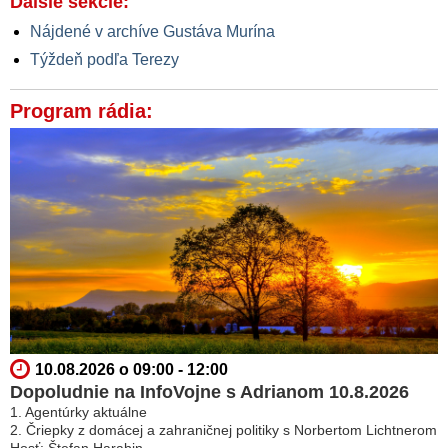
Ďalšie sekcie:
Nájdené v archíve Gustáva Murína
Týždeň podľa Terezy
Program rádia:
10.08.2026 o 09:00 - 12:00
Dopoludnie na InfoVojne s Adrianom 10.8.2026
1. Agentúrky aktuálne
2. Čriepky z domácej a zahraničnej politiky s Norbertom Lichtnerom
Hosť: Štefan Harabin