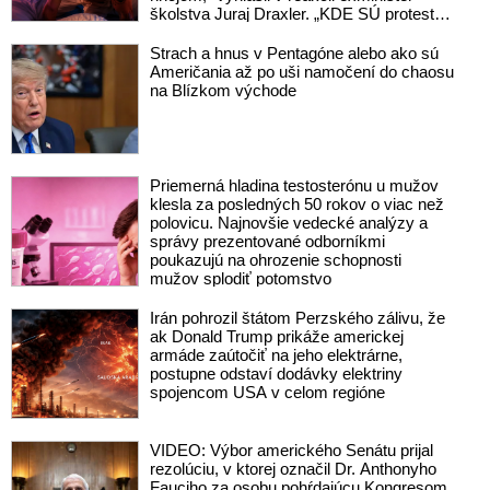
školstva Juraj Draxler. „KDE SÚ protesty,
výkriky či štrajky novinárov a mediálnych
pracovníkov?“ spýtal sa
Strach a hnus v Pentagóne alebo ako sú
Američania až po uši namočení do chaosu
na Blízkom východe
Priemerná hladina testosterónu u mužov
klesla za posledných 50 rokov o viac než
polovicu. Najnovšie vedecké analýzy a
správy prezentované odborníkmi
poukazujú na ohrozenie schopnosti
mužov splodiť potomstvo
Irán pohrozil štátom Perzského zálivu, že
ak Donald Trump prikáže americkej
armáde zaútočiť na jeho elektrárne,
postupne odstaví dodávky elektriny
spojencom USA v celom regióne
VIDEO: Výbor amerického Senátu prijal
rezolúciu, v ktorej označil Dr. Anthonyho
Fauciho za osobu pohŕdajúcu Kongresom.