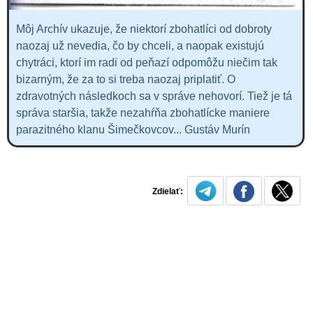
Môj Archív ukazuje, že niektorí zbohatlíci od dobroty
naozaj už nevedia, čo by chceli, a naopak existujú
chytráci, ktorí im radi od peňazí odpomôžu niečim tak
bizarným, že za to si treba naozaj priplatiť. O
zdravotných následkoch sa v správe nehovorí. Tiež je tá
správa staršia, takže nezahŕňa zbohatlícke maniere
parazitného klanu Šimečkovcov... Gustáv Murín
Zdielať: