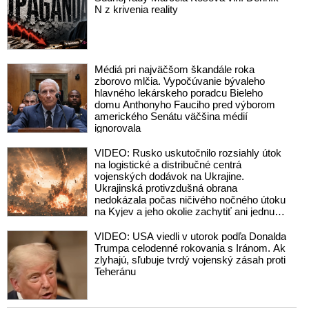
N z krivenia reality
Médiá pri najväčšom škandále roka
zborovo mlčia. Vypočúvanie bývaleho
hlavného lekárskeho poradcu Bieleho
domu Anthonyho Fauciho pred výborom
amerického Senátu väčšina médií
ignorovala
VIDEO: Rusko uskutočnilo rozsiahly útok
na logistické a distribučné centrá
vojenských dodávok na Ukrajine.
Ukrajinská protivzdušná obrana
nedokázala počas ničivého nočného útoku
na Kyjev a jeho okolie zachytiť ani jednu
ruskú raketu
VIDEO: USA viedli v utorok podľa Donalda
Trumpa celodenné rokovania s Iránom. Ak
zlyhajú, sľubuje tvrdý vojenský zásah proti
Teheránu