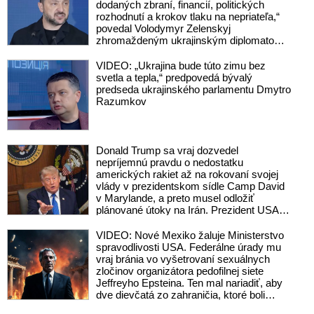
dodaných zbraní, financií, politických
rozhodnutí a krokov tlaku na nepriateľa,“
povedal Volodymyr Zelenskyj
zhromaždeným ukrajinským diplomatom
v Kyjeve. Donald Trump mu potom
odkázal, že USA Ukrajine nedodajú
VIDEO: „Ukrajina bude túto zimu bez
protiraketové systémy Patriot
svetla a tepla,“ predpovedá bývalý
predseda ukrajinského parlamentu Dmytro
Razumkov
Donald Trump sa vraj dozvedel
nepríjemnú pravdu o nedostatku
amerických rakiet až na rokovaní svojej
vlády v prezidentskom sídle Camp David
v Marylande, a preto musel odložiť
plánované útoky na Irán. Prezident USA
sa pre to údajne pohádal so šéfom
Pentagónu, lebo bol presvedčený o opaku
VIDEO: Nové Mexiko žaluje Ministerstvo
spravodlivosti USA. Federálne úrady mu
vraj bránia vo vyšetrovaní sexuálnych
zločinov organizátora pedofilnej siete
Jeffreyho Epsteina. Ten mal nariadiť, aby
dve dievčatá zo zahraničia, ktoré boli
uškrtené počas drsného fetišistického