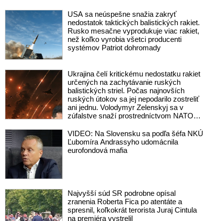
USA sa neúspešne snažia zakryť
nedostatok taktických balistických rakiet.
Rusko mesačne vyprodukuje viac rakiet,
než koľko vyrobia všetci producenti
systémov Patriot dohromady
Ukrajina čelí kritickému nedostatku rakiet
určených na zachytávanie ruských
balistických striel. Počas najnovších
ruských útokov sa jej nepodarilo zostreliť
ani jednu. Volodymyr Zelenskyj sa v
zúfalstve snaží prostredníctvom NATO
zabezpečiť ich dodávky
VIDEO: Na Slovensku sa podľa šéfa NKÚ
Ľubomíra Andrassyho udomácnila
eurofondová mafia
Najvyšší súd SR podrobne opísal
zranenia Roberta Fica po atentáte a
spresnil, koľkokrát terorista Juraj Cintula
na premiéra vystrelil