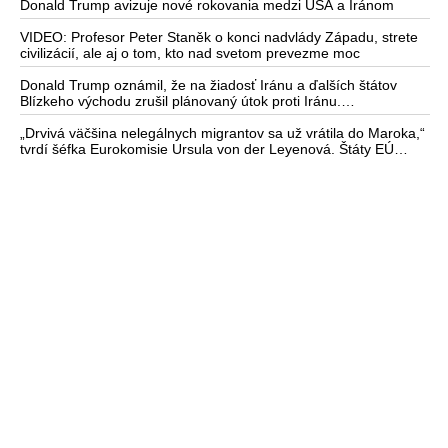
Donald Trump avizuje nové rokovania medzi USA a Iránom
VIDEO: Profesor Peter Staněk o konci nadvlády Západu, strete
civilizácií, ale aj o tom, kto nad svetom prevezme moc
Donald Trump oznámil, že na žiadosť Iránu a ďalších štátov
Blízkeho východu zrušil plánovaný útok proti Iránu.
Saudskoarabský princ medzitým varoval amerického prezidenta
pred ďalšou eskaláciou konfliktu
„Drvivá väčšina nelegálnych migrantov sa už vrátila do Maroka,“
tvrdí šéfka Eurokomisie Ursula von der Leyenová. Štáty EÚ
žiadajú krízové rokovania o situácii v Ceute. Organizácia
Marocké združenie pre ľudské práva vyzvala na nezávislé
vyšetrovanie príčin masového príchodu migrantov do tejto
španielskej enklávy