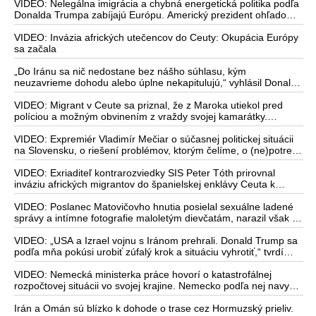
severe Afriky vyše 70-tisíc migrantov
VIDEO: Nelegálna imigrácia a chybná energetická politika podľa
Donalda Trumpa zabíjajú Európu. Americký prezident ohľadom
eskalácie konfliktu s Iránom vyhlásil, že armáda USA bola na
jeho príkaz pripravená uskutočniť „najväčší útok od druhej
VIDEO: Invázia afrických utečencov do Ceuty: Okupácia Európy
svetovej vojny“
sa začala
„Do Iránu sa nič nedostane bez nášho súhlasu, kým
neuzavrieme dohodu alebo úplne nekapitulujú,“ vyhlásil Donald
Trump a dodal, že „Irán nikdy nebude mať jadrovú zbraň!“
VIDEO: Migrant v Ceute sa priznal, že z Maroka utiekol pred
políciou a možným obvinením z vraždy svojej kamarátky.
Pracovníčka migračného centra v Ceute medzitým potvrdila, že
väčšina utečencov v meste pochádza zo subsaharskej Afriky, ale
VIDEO: Expremiér Vladimír Mečiar o súčasnej politickej situácii
taktiež z Bangladéša a Jemenu
na Slovensku, o riešení problémov, ktorým čelíme, o (ne)potrebe
zmeny volebného systému, ale aj o meniacom sa svetovom
poriadku a postavení našej vlasti v ňom
VIDEO: Exriaditeľ kontrarozviedky SIS Peter Tóth prirovnal
inváziu afrických migrantov do španielskej enklávy Ceuta k
mongolskému vpádu do strednej Európy, ku ktorému došlo v 13.
storočí
VIDEO: Poslanec Matovičovho hnutia posielal sexuálne ladené
správy a intímne fotografie maloletým dievčatám, narazil však na
lovca pedofilov
VIDEO: „USA a Izrael vojnu s Iránom prehrali. Donald Trump sa
podľa mňa pokúsi urobiť zúfalý krok a situáciu vyhrotiť,“ tvrdí
americký armádny plukovník vo výslužbe Douglas Macgregor
VIDEO: Nemecká ministerka práce hovorí o katastrofálnej
rozpočtovej situácii vo svojej krajine. Nemecko podľa nej navyše
stratilo vedúce postavenie v mnohých technologických
oblastiach
Irán a Omán sú blízko k dohode o trase cez Hormuzský prieliv.