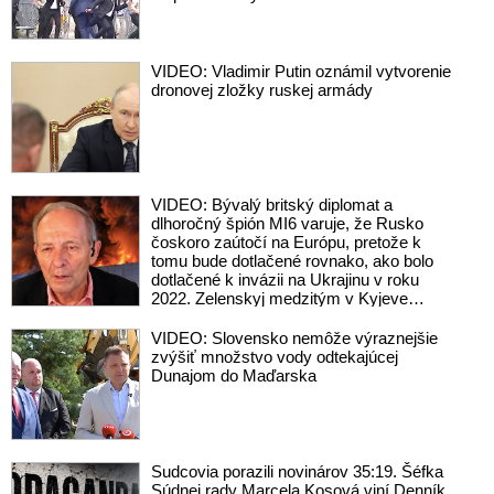
VIDEO: Vladimir Putin oznámil vytvorenie
dronovej zložky ruskej armády
VIDEO: Bývalý britský diplomat a
dlhoročný špión MI6 varuje, že Rusko
čoskoro zaútočí na Európu, pretože k
tomu bude dotlačené rovnako, ako bolo
dotlačené k invázii na Ukrajinu v roku
2022. Zelenskyj medzitým v Kyjeve
naliehal na zhromaždených diplomatov,
aby vo svete zháňali energie pre Ukrajinu
VIDEO: Slovensko nemôže výraznejšie
na zimu. Putin vraj bude mobilizovať a
zvýšiť množstvo vody odtekajúcej
vojna sa do zimy pravdepodobne
Dunajom do Maďarska
neskončí
Sudcovia porazili novinárov 35:19. Šéfka
Súdnej rady Marcela Kosová viní Denník