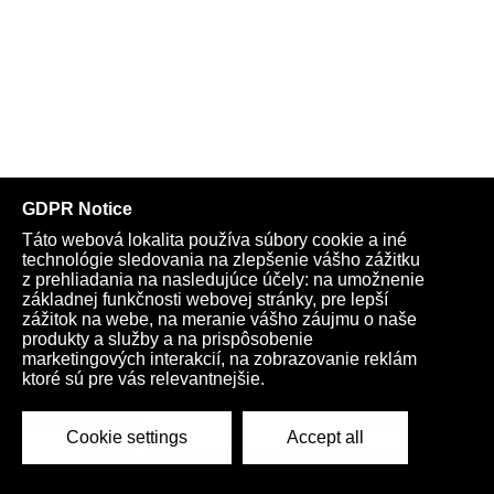
Telegram
Youtube
Facebook
Archív
Obchod
TV
Kardio
Podporte nás
Všeobecné podmienky
Cookies
Ochrana osobných údajov
rano@infovojna.bz
+421 908 936 277
+421 950 661 116
© 2015 - 2026 | LiXonite Communications LLC
All Rights Reserved