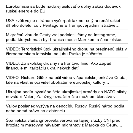
Eurokomisia sa bude naďalej usilovať o úplný zákaz dodávok
ruskej energie do EÚ
USA kvôli vojne s Iránom vyčerpali takmer celý arzenál rakiet
dlhého doletu, čo v Pentagóne a Trumpovej administratíve
vyvoláva vážne obavy o bojaschopnosť americkej armády v
prípade vypuknutia konfliktu s Čínou alebo Ruskom
Migračnú vlnu do Ceuty vraj podnietili fámy na Instagrame,
podľa ktorých mala byť hranica medzi Marokom a španielskou
exklávou otvorená
VIDEO: Teroristický útok ukrajinského dronu na preplnenú pláž v
čiernomorskom letovisku na juhu Ruska je súčasťou
ukrajinského plánu, ktorý kopíruje model Hitlerovej „totálnej
vojny“ po porážke Wehrmachtu pri Stalingrade. Útok v
VIDEO: Zo školskej družiny na frontovú líniu: Ako Západ
Kaspickom mori na iránsku loď podľa predstaviteľov Iránu
financuje militarizáciu ukrajinských detí
potvrdzuje, že Kyjev sa na pokyn svojich západných či
izraelských sponzorov snaží zatiahnuť Európu a ďalšie krajiny do
VIDEO: Richard Glück natočil video v španielskej enkláve Ceuta,
širšieho vojnového konfliktu
kde na vlastné oči videl obohatenie európskej kultúry
prostredníctvom invázie migrantov. Takto by podľa neho
vyzeralo Slovensko, keby mu vládlo PS, Šimečka & spol.
Ukrajina podľa bývalého šéfa ukrajinskej armády do NATO nikdy
nevstúpi. Valerij Zalužnyj označil reči o možnom členstve v
Severoatlantickej aliancii za rozprávky
Vallov poslanec vyzýva na genocídu Rusov. Ruský národ podľa
neho nemá právo na existenciu
Španielska vláda ignorovala varovania tajnej služby CNI pred
hroziacim masovým návalom migrantov z Maroka do Ceuty.
Podľa najnovších správ preniklo do tejto španielskej exklávy na