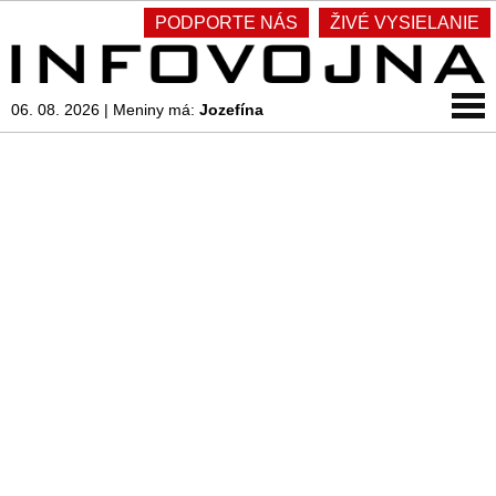
PODPORTE NÁS
ŽIVÉ VYSIELANIE
06. 08. 2026
|
Meniny má:
Jozefína