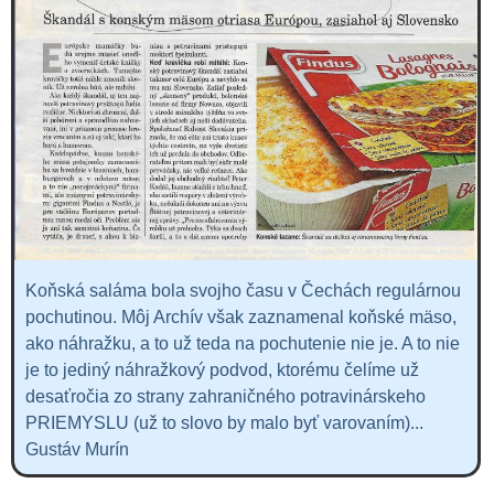
Koňská saláma bola svojho času v Čechách regulárnou
pochutinou. Môj Archív však zaznamenal koňské mäso,
ako náhražku, a to už teda na pochutenie nie je. A to nie
je to jediný náhražkový podvod, ktorému čelíme už
desaťročia zo strany zahraničného potravinárskeho
PRIEMYSLU (už to slovo by malo byť varovaním)...
Gustáv Murín