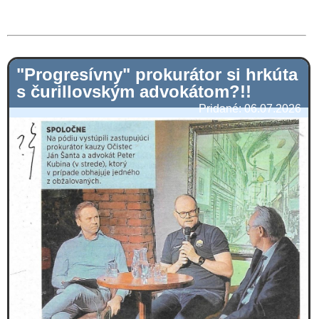
"Progresívny" prokurátor si hrkúta
s čurillovským advokátom?!!
Pridané: 06.07.2026