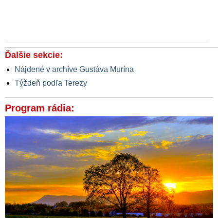
Ďalšie sekcie:
Nájdené v archíve Gustáva Murína
Týždeň podľa Terezy
Program rádia: