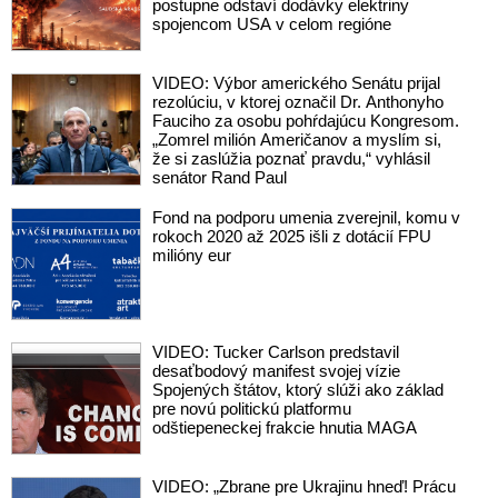
postupne odstaví dodávky elektriny
spojencom USA v celom regióne
VIDEO: Výbor amerického Senátu prijal
rezolúciu, v ktorej označil Dr. Anthonyho
Fauciho za osobu pohŕdajúcu Kongresom.
„Zomrel milión Američanov a myslím si,
že si zaslúžia poznať pravdu,“ vyhlásil
senátor Rand Paul
Fond na podporu umenia zverejnil, komu v
rokoch 2020 až 2025 išli z dotácií FPU
milióny eur
VIDEO: Tucker Carlson predstavil
desaťbodový manifest svojej vízie
Spojených štátov, ktorý slúži ako základ
pre novú politickú platformu
odštiepeneckej frakcie hnutia MAGA
VIDEO: „Zbrane pre Ukrajinu hneď! Prácu