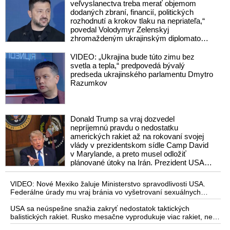
veľvyslanectva treba merať objemom
dodaných zbraní, financií, politických
rozhodnutí a krokov tlaku na nepriateľa,“
povedal Volodymyr Zelenskyj
zhromaždeným ukrajinským diplomatom
v Kyjeve. Donald Trump mu potom
odkázal, že USA Ukrajine nedodajú
VIDEO: „Ukrajina bude túto zimu bez
protiraketové systémy Patriot
svetla a tepla,“ predpovedá bývalý
predseda ukrajinského parlamentu Dmytro
Razumkov
Donald Trump sa vraj dozvedel
nepríjemnú pravdu o nedostatku
amerických rakiet až na rokovaní svojej
vlády v prezidentskom sídle Camp David
v Marylande, a preto musel odložiť
plánované útoky na Irán. Prezident USA
sa pre to údajne pohádal so šéfom
Pentagónu, lebo bol presvedčený o opaku
VIDEO: Nové Mexiko žaluje Ministerstvo spravodlivosti USA.
Federálne úrady mu vraj bránia vo vyšetrovaní sexuálnych
zločinov organizátora pedofilnej siete Jeffreyho Epsteina. Ten
mal nariadiť, aby dve dievčatá zo zahraničia, ktoré boli uškrtené
USA sa neúspešne snažia zakryť nedostatok taktických
počas drsného fetišistického sexu, pochovali v blízkosti jeho
balistických rakiet. Rusko mesačne vyprodukuje viac rakiet, než
ranča v tomto americkom štáte
koľko vyrobia všetci producenti systémov Patriot dohromady