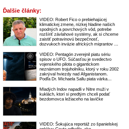
Ďalšie články:
VIDEO: Robert Fico o prebiehajúcej
klimatickej zmene, nízkej hladine našich
spodných a povrchových vôd, potrebe
rozšíriť závlahové systémy, ak si chceme
zaistiť potravinovú bezpečnosť,
dozvukoch invázie afrických migrantov do
Ceuty, zverejnenom rozhovore s
Vladimírom Mečiarom, ktorý podráždil
VIDEO: Pentagón zverejnil piatu sériu
progresívnych liberálov, ale aj o
spisov o UFO. Súčasťou je svedectvo
klamstvách Sorosovho denníka SME
vojenského pilota o gigantickom
brániaceho pedofilov
neznámom trojuholníku, ktorý v roku 2002
zakrýval hviezdy nad Afganistanom.
Podľa Dr. Michaela Sallu piata várka
kopíruje predošlé zverejnenia – neprináša
nič zásadné a tému UFO robí nudnou
Mladých Indov napadli v Nitre muži v
kuklách, ktorí si predtým chceli podať
bezdomovca ležiaceho na lavičke
VIDEO: Šokujúca reportáž zo španielskej
enklávy Ceuta odhalila, ako