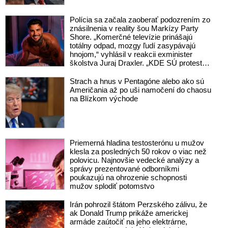
Polícia sa začala zaoberať podozrením zo
znásilnenia v reality šou Markízy Party
Shore. „Komerčné televízie prinášajú
totálny odpad, mozgy ľudí zasypávajú
hnojom,“ vyhlásil v reakcii exminister
školstva Juraj Draxler. „KDE SÚ protesty,
výkriky či štrajky novinárov a mediálnych
pracovníkov?“ spýtal sa
Strach a hnus v Pentagóne alebo ako sú
Američania až po uši namočení do chaosu
na Blízkom východe
Priemerná hladina testosterónu u mužov
klesla za posledných 50 rokov o viac než
polovicu. Najnovšie vedecké analýzy a
správy prezentované odborníkmi
poukazujú na ohrozenie schopnosti
mužov splodiť potomstvo
Irán pohrozil štátom Perzského zálivu, že
ak Donald Trump prikáže americkej
armáde zaútočiť na jeho elektrárne,