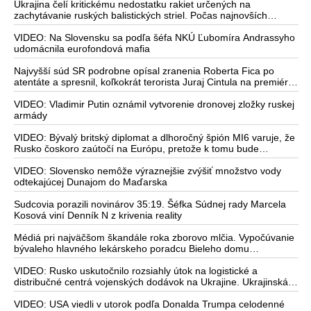
Ukrajina čelí kritickému nedostatku rakiet určených na
zachytávanie ruských balistických striel. Počas najnovších
ruských útokov sa jej nepodarilo zostreliť ani jednu. Volodymyr
Zelenskyj sa v zúfalstve snaží prostredníctvom NATO zabezpečiť
VIDEO: Na Slovensku sa podľa šéfa NKÚ Ľubomíra Andrassyho
ich dodávky
udomácnila eurofondová mafia
Najvyšší súd SR podrobne opísal zranenia Roberta Fica po
atentáte a spresnil, koľkokrát terorista Juraj Cintula na premiéra
vystrelil
VIDEO: Vladimir Putin oznámil vytvorenie dronovej zložky ruskej
armády
VIDEO: Bývalý britský diplomat a dlhoročný špión MI6 varuje, že
Rusko čoskoro zaútočí na Európu, pretože k tomu bude
dotlačené rovnako, ako bolo dotlačené k invázii na Ukrajinu v
roku 2022. Zelenskyj medzitým v Kyjeve naliehal na
VIDEO: Slovensko nemôže výraznejšie zvýšiť množstvo vody
zhromaždených diplomatov, aby vo svete zháňali energie pre
odtekajúcej Dunajom do Maďarska
Ukrajinu na zimu. Putin vraj bude mobilizovať a vojna sa do zimy
pravdepodobne neskončí
Sudcovia porazili novinárov 35:19. Šéfka Súdnej rady Marcela
Kosová viní Denník N z krivenia reality
Médiá pri najväčšom škandále roka zborovo mlčia. Vypočúvanie
bývaleho hlavného lekárskeho poradcu Bieleho domu
Anthonyho Fauciho pred výborom amerického Senátu väčšina
médií ignorovala
VIDEO: Rusko uskutočnilo rozsiahly útok na logistické a
distribučné centrá vojenských dodávok na Ukrajine. Ukrajinská
protivzdušná obrana nedokázala počas ničivého nočného útoku
na Kyjev a jeho okolie zachytiť ani jednu ruskú raketu
VIDEO: USA viedli v utorok podľa Donalda Trumpa celodenné