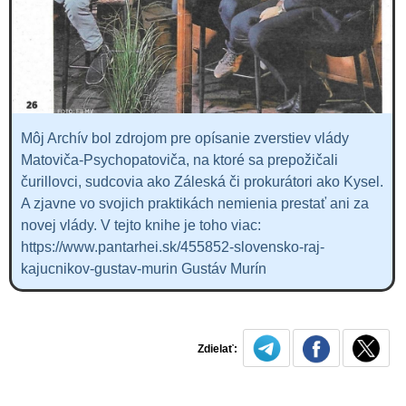
Môj Archív bol zdrojom pre opísanie zverstiev vlády
Matoviča-Psychopatoviča, na ktoré sa prepožičali
čurillovci, sudcovia ako Záleská či prokurátori ako Kysel.
A zjavne vo svojich praktikách nemienia prestať ani za
novej vlády. V tejto knihe je toho viac:
https://www.pantarhei.sk/455852-slovensko-raj-
kajucnikov-gustav-murin Gustáv Murín
Zdielať: