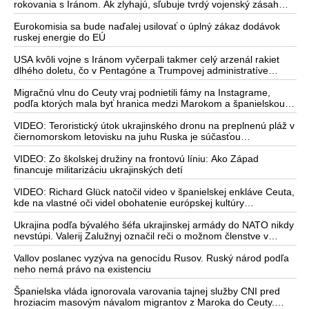
rokovania s Iránom. Ak zlyhajú, sľubuje tvrdý vojenský zásah
proti Teheránu
Eurokomisia sa bude naďalej usilovať o úplný zákaz dodávok
ruskej energie do EÚ
USA kvôli vojne s Iránom vyčerpali takmer celý arzenál rakiet
dlhého doletu, čo v Pentagóne a Trumpovej administratíve
vyvoláva vážne obavy o bojaschopnosť americkej armády v
prípade vypuknutia konfliktu s Čínou alebo Ruskom
Migračnú vlnu do Ceuty vraj podnietili fámy na Instagrame,
podľa ktorých mala byť hranica medzi Marokom a španielskou
exklávou otvorená
VIDEO: Teroristický útok ukrajinského dronu na preplnenú pláž v
čiernomorskom letovisku na juhu Ruska je súčasťou
ukrajinského plánu, ktorý kopíruje model Hitlerovej „totálnej
vojny“ po porážke Wehrmachtu pri Stalingrade. Útok v
VIDEO: Zo školskej družiny na frontovú líniu: Ako Západ
Kaspickom mori na iránsku loď podľa predstaviteľov Iránu
financuje militarizáciu ukrajinských detí
potvrdzuje, že Kyjev sa na pokyn svojich západných či
izraelských sponzorov snaží zatiahnuť Európu a ďalšie krajiny do
VIDEO: Richard Glück natočil video v španielskej enkláve Ceuta,
širšieho vojnového konfliktu
kde na vlastné oči videl obohatenie európskej kultúry
prostredníctvom invázie migrantov. Takto by podľa neho
vyzeralo Slovensko, keby mu vládlo PS, Šimečka & spol.
Ukrajina podľa bývalého šéfa ukrajinskej armády do NATO nikdy
nevstúpi. Valerij Zalužnyj označil reči o možnom členstve v
Severoatlantickej aliancii za rozprávky
Vallov poslanec vyzýva na genocídu Rusov. Ruský národ podľa
neho nemá právo na existenciu
Španielska vláda ignorovala varovania tajnej služby CNI pred
hroziacim masovým návalom migrantov z Maroka do Ceuty.