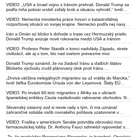
VIDEO: „USA a Izrael vojnu s Iránom prehrali. Donald Trump sa
podľa mňa pokúsi urobiť zúfalý krok a situáciu vyhrotiť,“ tvrdí
americký armádny plukovník vo výslužbe Douglas Macgregor
VIDEO: Nemecká ministerka práce hovorí o katastrofálnej
rozpočtovej situácii vo svojej krajine. Nemecko podľa nej navyše
stratilo vedúce postavenie v mnohých technologických
oblastiach
Irán a Omán sú blízko k dohode o trase cez Hormuzský prieliv.
Donald Trump avizuje nové rokovania medzi USA a Iránom
VIDEO: Profesor Peter Staněk o konci nadvlády Západu, strete
civilizácií, ale aj o tom, kto nad svetom prevezme moc
Donald Trump oznámil, že na žiadosť Iránu a ďalších štátov
Blízkeho východu zrušil plánovaný útok proti Iránu.
Saudskoarabský princ medzitým varoval amerického prezidenta
pred ďalšou eskaláciou konfliktu
„Drvivá väčšina nelegálnych migrantov sa už vrátila do Maroka,“
tvrdí šéfka Eurokomisie Ursula von der Leyenová. Štáty EÚ
žiadajú krízové rokovania o situácii v Ceute. Organizácia
Marocké združenie pre ľudské práva vyzvala na nezávislé
VIDEO: Po invázii 60-tisíc migrantov z Afriky sa v uliciach
vyšetrovanie príčin masového príchodu migrantov do tejto
španielskej enklávy Ceuta nasledovalo rabovanie obchodov. Na
španielskej enklávy
verejnosť prenikli zábery aktivistov z mimovládky, ktorí v eufórii
natáčajú dav migrantov skákajúcich na španielsku pôdy
Slovenský ústavný súd si nevie rady s tým, či má uznávať
zahraničné sobáše osôb rovnakého pohlavia uzatvorené v
nečlenskom štáte EÚ, obrátil sa preto s otázkou na Súdny dvor
EÚ. Poľský ústavný súd medzitým odmietol uznávať zahraničné
VIDEO: Fraška v americkom Senáte potvrdila obrovskú moc
sobáše rovnakého pohlavia
farmaceutickej lobby. Dr. Anthony Fauci odmietol vypovedať o
úniku koronavírusu z laboratória v čínskom Wu-chane, o
financovaní výskumu genetickej modifikácie vírusov s cieľom
„To, čo predvádza Progresívne Slovensko, je hanebné. Opozícia