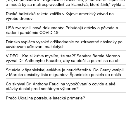
zvýšiť ich prenosnosť, ale aj o úlohe CIA. Radšej využil piaty
a médiá by sa mali ospravedlniť za klamstvá, ktoré šírili,“ vyhlásil
dodatok, ktorý opakoval neustále dokola, pričom sa odmietol čo i
premiér Robert Fico
len pozrieť za seba na stojace obete covidového teroru v USA
Ruská balistická raketa zničila v Kyjeve americký závod na
výrobu dronov
USA zverejnili nové dokumenty: Pribúdajú otázky o pôvode a
riadení pandémie COVID-19
Dánsko vypláca vysoké odškodnenie za zdravotné následky po
covidovom očkovaní maloletých
VIDEO: „Kto si ku*va myslíte, že ste?!“Senátor Bernie Moreno
vyzval Dr. Anthonyho Fauciho, aby sa otočil a pozrel sa na obete
covidového teroru, ktorý vytvoril
Situácia v španielskej enkláve je neudržateľná. Do Ceuty vstúpili
z Maroka desiatky tisíc migrantov. Španielsko posiela do enklávy
vojakov, potápačov a lode na posilnenie bezpečnosti po
masovom príchode afrických utečencov. Taliansko zvažuje
Čo skrýval Dr. Anthony Fauci na vypočúvaní o covide a aké
zaviesť hraničné kontroly
otázky dostal pred senátnym výborom?
Prečo Ukrajina potrebuje letecké prímerie?