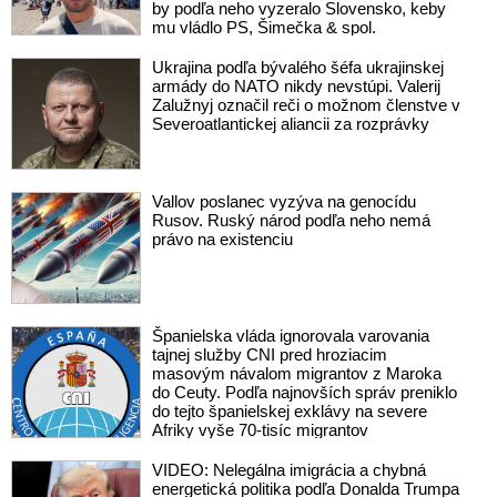
by podľa neho vyzeralo Slovensko, keby
mu vládlo PS, Šimečka & spol.
Ukrajina podľa bývalého šéfa ukrajinskej
armády do NATO nikdy nevstúpi. Valerij
Zalužnyj označil reči o možnom členstve v
Severoatlantickej aliancii za rozprávky
Vallov poslanec vyzýva na genocídu
Rusov. Ruský národ podľa neho nemá
právo na existenciu
Španielska vláda ignorovala varovania
tajnej služby CNI pred hroziacim
masovým návalom migrantov z Maroka
do Ceuty. Podľa najnovších správ preniklo
do tejto španielskej exklávy na severe
Afriky vyše 70-tisíc migrantov
VIDEO: Nelegálna imigrácia a chybná
energetická politika podľa Donalda Trumpa