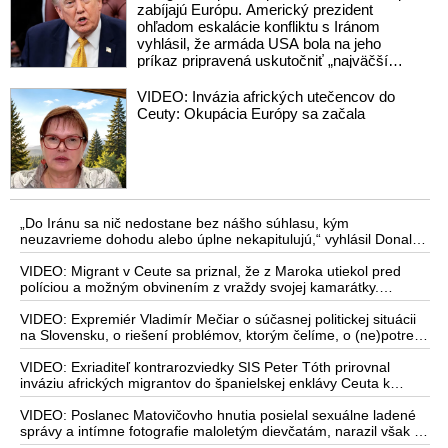
zabíjajú Európu. Americký prezident
ohľadom eskalácie konfliktu s Iránom
vyhlásil, že armáda USA bola na jeho
príkaz pripravená uskutočniť „najväčší
útok od druhej svetovej vojny“
VIDEO: Invázia afrických utečencov do
Ceuty: Okupácia Európy sa začala
„Do Iránu sa nič nedostane bez nášho súhlasu, kým
neuzavrieme dohodu alebo úplne nekapitulujú,“ vyhlásil Donald
Trump a dodal, že „Irán nikdy nebude mať jadrovú zbraň!“
VIDEO: Migrant v Ceute sa priznal, že z Maroka utiekol pred
políciou a možným obvinením z vraždy svojej kamarátky.
Pracovníčka migračného centra v Ceute medzitým potvrdila, že
väčšina utečencov v meste pochádza zo subsaharskej Afriky, ale
VIDEO: Expremiér Vladimír Mečiar o súčasnej politickej situácii
taktiež z Bangladéša a Jemenu
na Slovensku, o riešení problémov, ktorým čelíme, o (ne)potrebe
zmeny volebného systému, ale aj o meniacom sa svetovom
poriadku a postavení našej vlasti v ňom
VIDEO: Exriaditeľ kontrarozviedky SIS Peter Tóth prirovnal
inváziu afrických migrantov do španielskej enklávy Ceuta k
mongolskému vpádu do strednej Európy, ku ktorému došlo v 13.
storočí
VIDEO: Poslanec Matovičovho hnutia posielal sexuálne ladené
správy a intímne fotografie maloletým dievčatám, narazil však na
lovca pedofilov