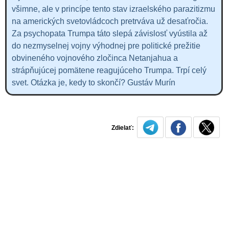
všimne, ale v princípe tento stav izraelského parazitizmu
na amerických svetovládcoch pretrváva už desaťročia.
Za psychopata Trumpa táto slepá závislosť vyústila až
do nezmyselnej vojny výhodnej pre politické prežitie
obvineného vojnového zločinca Netanjahua a
strápňujúcej pomätene reagujúceho Trumpa. Trpí celý
svet. Otázka je, kedy to skončí? Gustáv Murín
Zdielať: