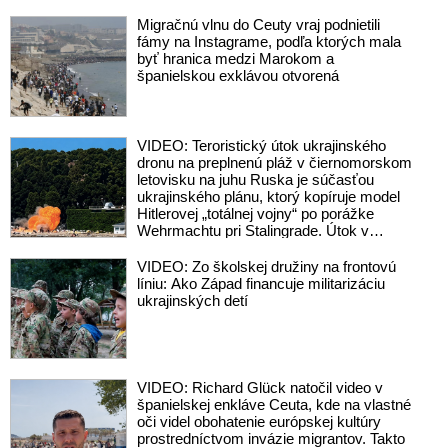
Ruskom
Migračnú vlnu do Ceuty vraj podnietili
fámy na Instagrame, podľa ktorých mala
byť hranica medzi Marokom a
španielskou exklávou otvorená
VIDEO: Teroristický útok ukrajinského
dronu na preplnenú pláž v čiernomorskom
letovisku na juhu Ruska je súčasťou
ukrajinského plánu, ktorý kopíruje model
Hitlerovej „totálnej vojny“ po porážke
Wehrmachtu pri Stalingrade. Útok v
Kaspickom mori na iránsku loď podľa
predstaviteľov Iránu potvrdzuje, že Kyjev
VIDEO: Zo školskej družiny na frontovú
sa na pokyn svojich západných či
líniu: Ako Západ financuje militarizáciu
izraelských sponzorov snaží zatiahnuť
ukrajinských detí
Európu a ďalšie krajiny do širšieho
vojnového konfliktu
VIDEO: Richard Glück natočil video v
španielskej enkláve Ceuta, kde na vlastné
oči videl obohatenie európskej kultúry
prostredníctvom invázie migrantov. Takto