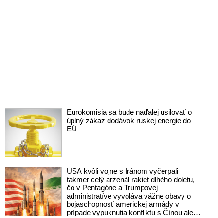
Eurokomisia sa bude naďalej usilovať o
úplný zákaz dodávok ruskej energie do
EÚ
USA kvôli vojne s Iránom vyčerpali
takmer celý arzenál rakiet dlhého doletu,
čo v Pentagóne a Trumpovej
administratíve vyvoláva vážne obavy o
bojaschopnosť americkej armády v
prípade vypuknutia konfliktu s Čínou alebo