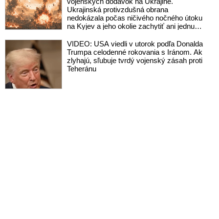
vojenských dodávok na Ukrajine.
Ukrajinská protivzdušná obrana
nedokázala počas ničivého nočného útoku
na Kyjev a jeho okolie zachytiť ani jednu
ruskú raketu
VIDEO: USA viedli v utorok podľa Donalda
Trumpa celodenné rokovania s Iránom. Ak
zlyhajú, sľubuje tvrdý vojenský zásah proti
Teheránu