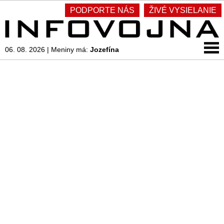
PODPORTE NÁS
ŽIVÉ VYSIELANIE
06. 08. 2026
|
Meniny má:
Jozefína