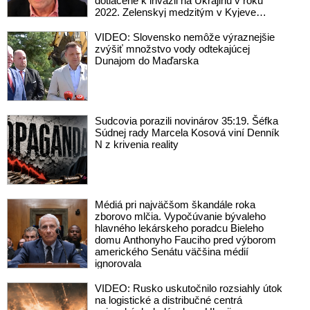
dotlačené k invázii na Ukrajinu v roku
2022. Zelenskyj medzitým v Kyjeve
naliehal na zhromaždených diplomatov,
aby vo svete zháňali energie pre Ukrajinu
VIDEO: Slovensko nemôže výraznejšie
na zimu. Putin vraj bude mobilizovať a
zvýšiť množstvo vody odtekajúcej
vojna sa do zimy pravdepodobne
Dunajom do Maďarska
neskončí
Sudcovia porazili novinárov 35:19. Šéfka
Súdnej rady Marcela Kosová viní Denník
N z krivenia reality
Médiá pri najväčšom škandále roka
zborovo mlčia. Vypočúvanie bývaleho
hlavného lekárskeho poradcu Bieleho
domu Anthonyho Fauciho pred výborom
amerického Senátu väčšina médií
ignorovala
VIDEO: Rusko uskutočnilo rozsiahly útok
na logistické a distribučné centrá