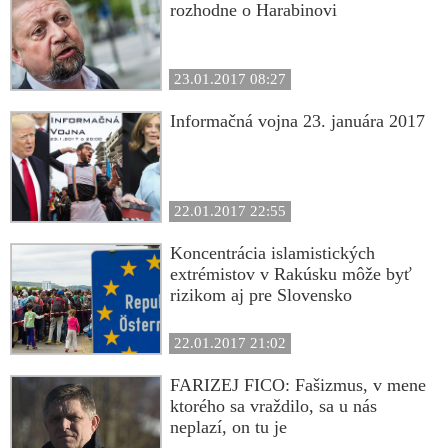
rozhodne o Harabinovi
23.01.2017 08:27
Informačná vojna 23. januára 2017
22.01.2017 22:55
Koncentrácia islamistických
extrémistov v Rakúsku môže byť
rizikom aj pre Slovensko
22.01.2017 21:02
FARIZEJ FICO: Fašizmus, v mene
ktorého sa vraždilo, sa u nás
neplazí, on tu je