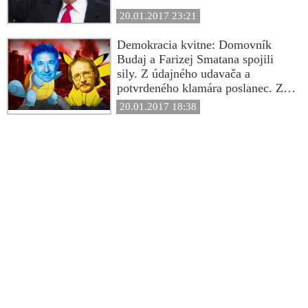
20.01.2017 23:21
Demokracia kvitne: Domovník
Budaj a Farizej Smatana spojili
sily. Z údajného udavača a
potvrdeného klamára poslanec. Z
údajného pedofila a potvrdeného
20.01.2017 18:38
udavača poslancov asistent