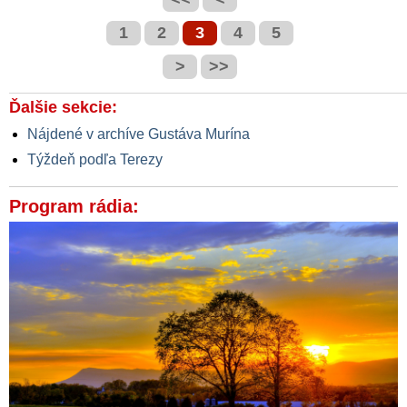
1
2
3
4
5
>
>>
Ďalšie sekcie:
Nájdené v archíve Gustáva Murína
Týždeň podľa Terezy
Program rádia: