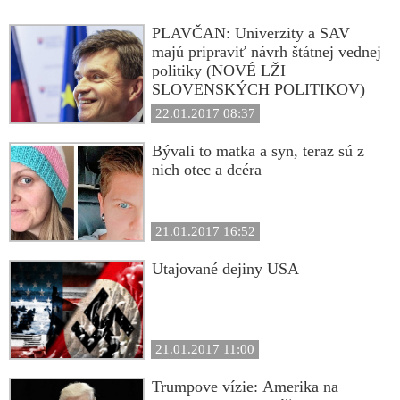
PLAVČAN: Univerzity a SAV
majú pripraviť návrh štátnej vednej
politiky (NOVÉ LŽI
SLOVENSKÝCH POLITIKOV)
22.01.2017 08:37
Bývali to matka a syn, teraz sú z
nich otec a dcéra
21.01.2017 16:52
Utajované dejiny USA
21.01.2017 11:00
Trumpove vízie: Amerika na