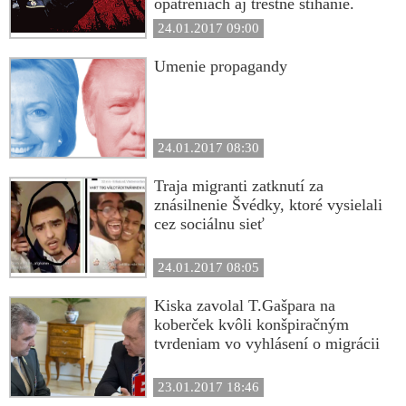
opatreniach aj trestné stíhanie.
24.01.2017 09:00
Umenie propagandy
24.01.2017 08:30
Traja migranti zatknutí za
znásilnenie Švédky, ktoré vysielali
cez sociálnu sieť
24.01.2017 08:05
Kiska zavolal T.Gašpara na
koberček kvôli konšpiračným
tvrdeniam vo vyhlásení o migrácii
23.01.2017 18:46