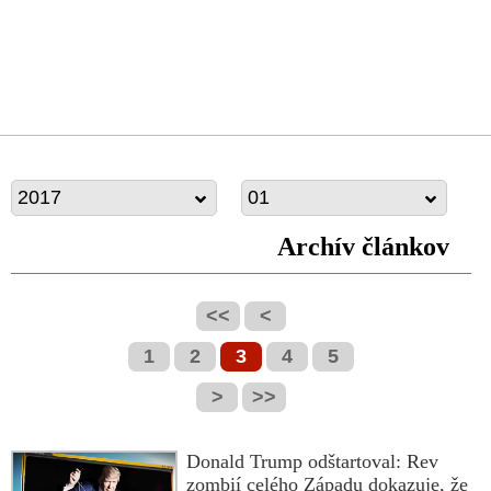
2017
01
Archív článkov
<<
<
1
2
3
4
5
>
>>
Donald Trump odštartoval: Rev
zombií celého Západu dokazuje, že