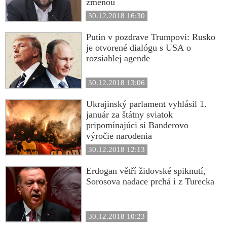
zmenou
30.12.2018 16:30
Putin v pozdrave Trumpovi: Rusko
je otvorené dialógu s USA o
rozsiahlej agende
30.12.2018 13:06
Ukrajinský parlament vyhlásil 1.
január za štátny sviatok
pripomínajúci si Banderovo
výročie narodenia
30.12.2018 12:13
Erdogan větří židovské spiknutí,
Sorosova nadace prchá i z Turecka
30.12.2018 10:23