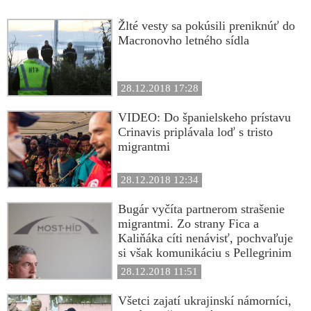
Žlté vesty sa pokúsili preniknúť do
Macronovho letného sídla
28.12.2018 17:28
VIDEO: Do španielskeho prístavu
Crinavis priplávala loď s tristo
migrantmi
28.12.2018 12:34
Bugár vyčíta partnerom strašenie
migrantmi. Zo strany Fica a
Kaliňáka cíti nenávisť, pochvaľuje
si však komunikáciu s Pellegrinim
28.12.2018 11:51
Všetci zajatí ukrajinskí námorníci,