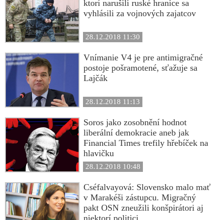
ktorí narušili ruské hranice sa
vyhlásili za vojnových zajatcov
28.12.2018 11:30
Vnímanie V4 je pre antimigračné
postoje pošramotené, sťažuje sa
Lajčák
28.12.2018 11:13
Soros jako zosobnění hodnot
liberální demokracie aneb jak
Financial Times trefily hřebíček na
hlavičku
28.12.2018 10:48
Cséfalvayová: Slovensko malo mať
v Marakéši zástupcu. Migračný
pakt OSN zneužili konšpirátori aj
niektorí politici