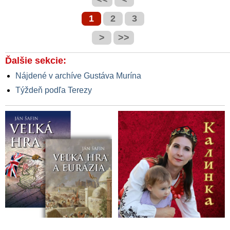
1
2
3
>
>>
Ďalšie sekcie:
Nájdené v archíve Gustáva Murína
Týždeň podľa Terezy