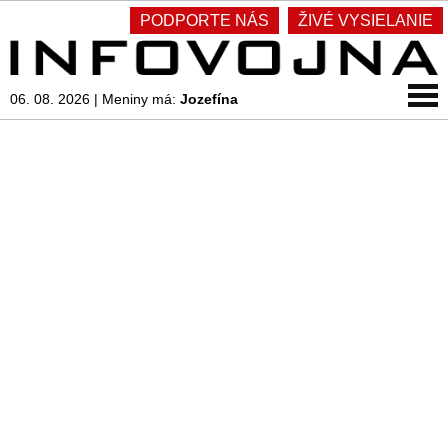
PODPORTE NÁS
ŽIVÉ VYSIELANIE
06. 08. 2026
|
Meniny má:
Jozefína