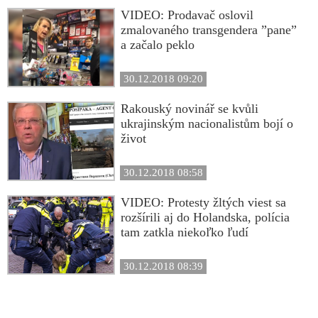
VIDEO: Prodavač oslovil
zmalovaného transgendera ”pane”
a začalo peklo
30.12.2018 09:20
Rakouský novinář se kvůli
ukrajinským nacionalistům bojí o
život
30.12.2018 08:58
VIDEO: Protesty žltých viest sa
rozšírili aj do Holandska, polícia
tam zatkla niekoľko ľudí
30.12.2018 08:39