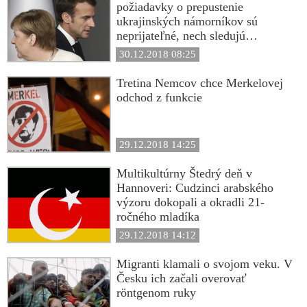
požiadavky o prepustenie
ukrajinských námorníkov sú
neprijateľné, nech sledujú
porušovania práv zo strany Kyjeva
30.12.2018 08:25
Tretina Nemcov chce Merkelovej
odchod z funkcie
29.12.2018 14:25
Multikultúrny Štedrý deň v
Hannoveri: Cudzinci arabského
výzoru dokopali a okradli 21-
ročného mladíka
29.12.2018 14:12
Migranti klamali o svojom veku. V
Česku ich začali overovať
röntgenom ruky