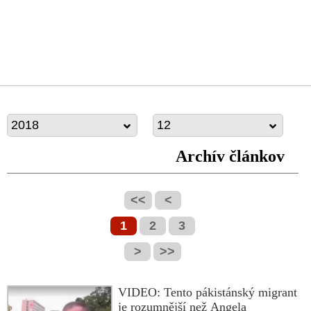
2018
12
Archív článkov
<<
<
1
2
3
>
>>
VIDEO: Tento pákistánský migrant
je rozumnější než Angela