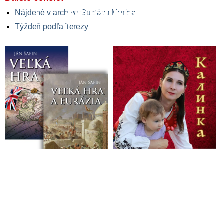
13.06.2025
Nájdené v archíve Gustáva Murína
06.06.2025
Týždeň podľa Terezy