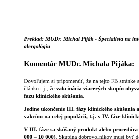
Preklad: MUDr. Michal Piják - Špecialista na in
alergológiu
Komentár MUDr. Michala Pijáka:
Dovoľujem si pripomenúť, že na tejto FB stránke 
článku t.j., že
vakcinácia viacerých skupín obyva
fázu klinického skúšania
.
Jedine ukončenie III. fázy klinického skúšania
vakcínu na celej populácii, t.j. v IV. fáze klinic
V III. fáze sa skúšaný produkt alebo procedúr
000 – 10 000).
Skupina dobrovoľníkov musí byť dost