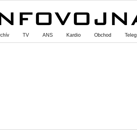
chív
TV
ANS
Kardio
Obchod
Tele