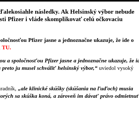
alekosiahle následky. Ak Helsinský výbor nebude
ti Pfizer i vláde skomplikovať celú očkovaciu
ločnosťou Pfizer jasne a jednoznačne ukazuje, že ide o
á
TU
.
ou a spoločnosťou Pfizer jasne a jednoznačne ukazuje, že i
 preto ju musel schváliť helsinský výbor,“
uviedol vysoký
úradník,
„ale klinické skúšky (skúšania na ľuďoch) musia
ktorých sa skúška koná, a zároveň im dávať právo odmietnu