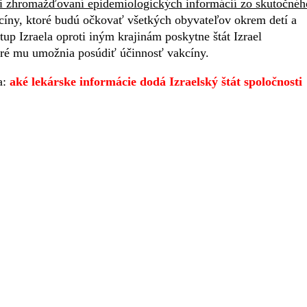
i zhromažďovaní epidemiologických informácií zo skutočnéh
akcíny, ktoré budú očkovať všetkých obyvateľov okrem detí a
p Izraela oproti iným krajinám poskytne štát Izrael
toré mu umožnia posúdiť účinnosť vakcíny.
a:
aké lekárske informácie dodá Izraelský štát spoločnosti