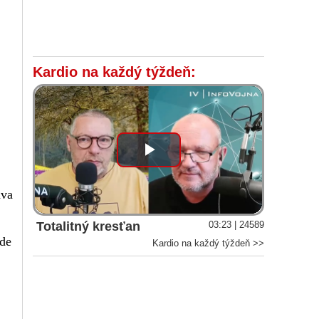
Kardio na každý týždeň:
Play
Video
áva
Totalitný kresťan
03:23 | 24589
áde
Kardio na každý týždeň >>