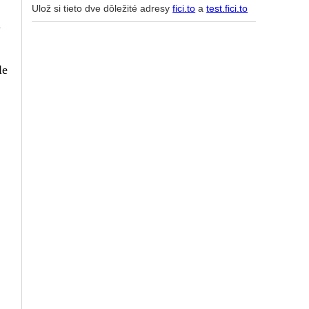
Ulož si tieto dve dôležité adresy
fici.to
a
test.fici.to
i
le