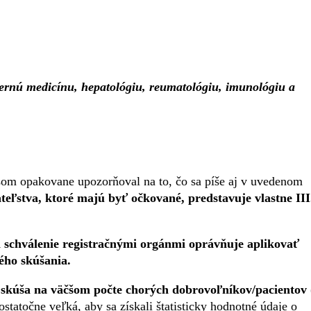
ternú medicínu, hepatológiu, reumatológiu, imunológiu a
som opakovane upozorňoval na to, čo sa píše aj v uvedenom
teľstva, ktoré majú byť očkované, predstavuje vlastne III
 a schválenie registračnými orgánmi oprávňuje aplikovať
kého skúšania.
a skúša na väčšom počte chorých dobrovoľníkov/pacientov 
atočne veľká, aby sa získali štatisticky hodnotné údaje o