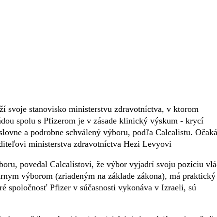
ží svoje stanovisko ministerstvu zdravotníctva, v ktorom
ádou spolu s Pfizerom je v zásade klinický výskum - krycí
slovne a podrobne schválený výboru, podľa Calcalistu. Očak
iteľovi ministerstva zdravotníctva Hezi Levyovi
oru, povedal Calcalistovi, že výbor vyjadrí svoju pozíciu vl
utárnym výborom (zriadeným na základe zákona), má praktický
é spoločnosť Pfizer v súčasnosti vykonáva v Izraeli, sú