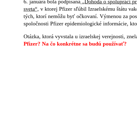
6. januára bola podpísaná
„Dohoda o spolupráci pr
sveta“,
v ktorej Pfizer sľúbil Izraelskému štátu v
tých, ktorí nemôžu byť očkovaní. Výmenou za postu
spoločnosti Pfizer epidemiologické informácie, k
Otázka, ktorá vyvstala u izraelskej verejnosti, znel
Pfizer? Na čo konkrétne sa budú používať?