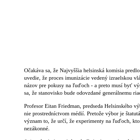
Očakáva sa, že Najvyššia helsinská komisia predlo
uvedie, že proces imunizácie vedený izraelskou vl
názov pre pokusy na ľuďoch - a preto musí byť vý
sa, že stanovisko bude odovzdané generálnemu riad
Profesor Eitan Friedman, predseda Helsinského výb
nie prostredníctvom médií. Pretože výbor je štat
význam to, že určí, že experimenty na ľuďoch, ktor
nezákonné.