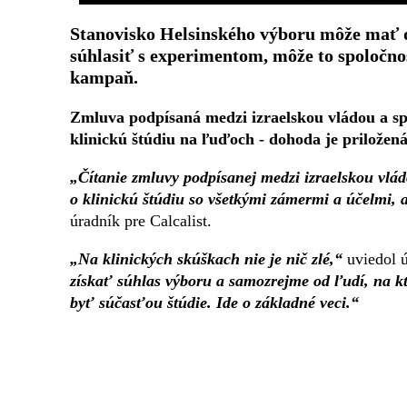
Stanovisko Helsinského výboru môže mať ď
súhlasiť s experimentom, môže to spoločnos
kampaň.
Zmluva podpísaná medzi izraelskou vládou a spo
klinickú štúdiu na ľuďoch - dohoda je priložen
„Čítanie zmluvy podpísanej medzi izraelskou vlád
o klinickú štúdiu so všetkými zámermi a účelmi, a
úradník pre Calcalist.
„Na klinických skúškach nie je nič zlé,“
uviedol 
získať súhlas výboru a samozrejme od ľudí, na 
byť súčasťou štúdie. Ide o základné veci.“