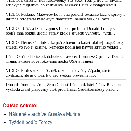
postavení našej vlasti v ňom
VIDEO: Exriaditeľ kontrarozviedky SIS Peter Tóth prirovnal inváziu
afrických migrantov do španielskej enklávy Ceuta k mongolskému
vpádu do strednej Európy, ku ktorému došlo v 13. storočí
VIDEO: Poslanec Matovičovho hnutia posielal sexuálne ladené správy a
intímne fotografie maloletým dievčatám, narazil však na lovca
pedofilov
VIDEO: „USA a Izrael vojnu s Iránom prehrali. Donald Trump sa
podľa mňa pokúsi urobiť zúfalý krok a situáciu vyhrotiť,“ tvrdí
americký armádny plukovník vo výslužbe Douglas Macgregor
VIDEO: Nemecká ministerka práce hovorí o katastrofálnej rozpočtovej
situácii vo svojej krajine. Nemecko podľa nej navyše stratilo vedúce
postavenie v mnohých technologických oblastiach
Irán a Omán sú blízko k dohode o trase cez Hormuzský prieliv. Donald
Trump avizuje nové rokovania medzi USA a Iránom
VIDEO: Profesor Peter Staněk o konci nadvlády Západu, strete
civilizácií, ale aj o tom, kto nad svetom prevezme moc
Donald Trump oznámil, že na žiadosť Iránu a ďalších štátov Blízkeho
východu zrušil plánovaný útok proti Iránu. Saudskoarabský princ
medzitým varoval amerického prezidenta pred ďalšou eskaláciou
konfliktu
Ďalšie sekcie:
Nájdené v archíve Gustáva Murína
Týždeň podľa Terezy