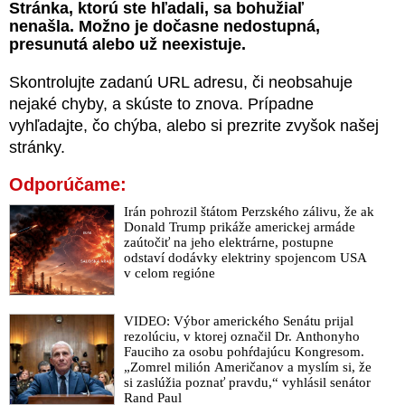
Stránka, ktorú ste hľadali, sa bohužiaľ
nenašla. Možno je dočasne nedostupná,
presunutá alebo už neexistuje.
Skontrolujte zadanú URL adresu, či neobsahuje
nejaké chyby, a skúste to znova. Prípadne
vyhľadajte, čo chýba, alebo si prezrite zvyšok našej
stránky.
Odporúčame:
Irán pohrozil štátom Perzského zálivu, že ak
Donald Trump prikáže americkej armáde
zaútočiť na jeho elektrárne, postupne
odstaví dodávky elektriny spojencom USA
v celom regióne
VIDEO: Výbor amerického Senátu prijal
rezolúciu, v ktorej označil Dr. Anthonyho
Fauciho za osobu pohŕdajúcu Kongresom.
„Zomrel milión Američanov a myslím si, že
si zaslúžia poznať pravdu,“ vyhlásil senátor
Rand Paul