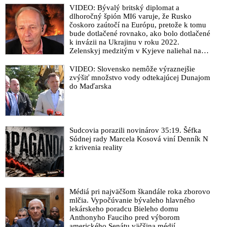
VIDEO: Bývalý britský diplomat a
dlhoročný špión MI6 varuje, že Rusko
čoskoro zaútočí na Európu, pretože k tomu
bude dotlačené rovnako, ako bolo dotlačené
k invázii na Ukrajinu v roku 2022.
Zelenskyj medzitým v Kyjeve naliehal na
zhromaždených diplomatov, aby vo svete
zháňali energie pre Ukrajinu na zimu. Putin
VIDEO: Slovensko nemôže výraznejšie
vraj bude mobilizovať a vojna sa do zimy
zvýšiť množstvo vody odtekajúcej Dunajom
pravdepodobne neskončí
do Maďarska
Sudcovia porazili novinárov 35:19. Šéfka
Súdnej rady Marcela Kosová viní Denník N
z krivenia reality
Médiá pri najväčšom škandále roka zborovo
mlčia. Vypočúvanie bývaleho hlavného
lekárskeho poradcu Bieleho domu
Anthonyho Fauciho pred výborom
amerického Senátu väčšina médií