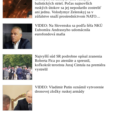
balistických striel. Počas najnovších
ruských útokov sa jej nepodarilo zostreliť
ani jednu. Volodymyr Zelenskyj sa v
zúfalstve snaží prostredníctvom NATO
zabezpečiť ich dodávky
VIDEO: Na Slovensku sa podľa šéfa NKÚ
Ľubomíra Andrassyho udomácnila
eurofondová mafia
Najvyšší súd SR podrobne opísal zranenia
Roberta Fica po atentáte a spresnil,
koľkokrát terorista Juraj Cintula na premiéra
vystrelil
VIDEO: Vladimir Putin oznámil vytvorenie
dronovej zložky ruskej armády