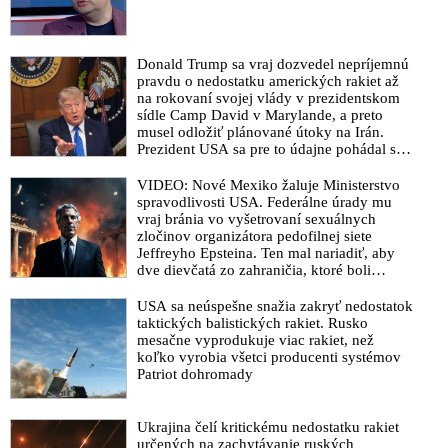
Donald Trump sa vraj dozvedel nepríjemnú
pravdu o nedostatku amerických rakiet až
na rokovaní svojej vlády v prezidentskom
sídle Camp David v Marylande, a preto
musel odložiť plánované útoky na Irán.
Prezident USA sa pre to údajne pohádal so
šéfom Pentagónu, lebo bol presvedčený o
opaku
VIDEO: Nové Mexiko žaluje Ministerstvo
spravodlivosti USA. Federálne úrady mu
vraj bránia vo vyšetrovaní sexuálnych
zločinov organizátora pedofilnej siete
Jeffreyho Epsteina. Ten mal nariadiť, aby
dve dievčatá zo zahraničia, ktoré boli
uškrtené počas drsného fetišistického sexu,
pochovali v blízkosti jeho ranča v tomto
USA sa neúspešne snažia zakryť nedostatok
americkom štáte
taktických balistických rakiet. Rusko
mesačne vyprodukuje viac rakiet, než
koľko vyrobia všetci producenti systémov
Patriot dohromady
Ukrajina čelí kritickému nedostatku rakiet
určených na zachytávanie ruských