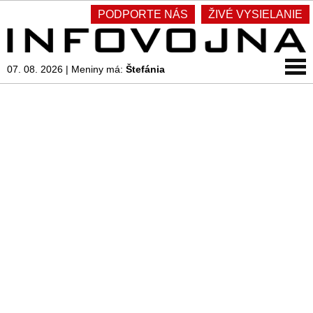
PODPORTE NÁS
ŽIVÉ VYSIELANIE
07. 08. 2026
|
Meniny má:
Štefánia