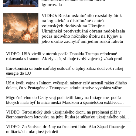
ignorovala
VIDEO: Rusko uskutočnilo rozsiahly útok
na logistické a distribučné centrá
vojenských dodávok na Ukrajine.
Ukrajinská protivzdušná obrana nedokázala
počas ničivého nočného útoku na Kyjev a
jeho okolie zachytiť ani jednu ruskú raketu
VIDEO: USA viedli v utorok podľa Donalda Trumpa celodenné
rokovania s Iránom. Ak zlyhajú, sľubuje tvrdý vojenský zásah proti
Teheránu
Eurokomisia sa bude naďalej usilovať o úplný zákaz dodávok ruskej
energie do EÚ
USA kvôli vojne s Iránom vyčerpali takmer celý arzenál rakiet dlhého
doletu, čo v Pentagóne a Trumpovej administratíve vyvoláva vážne
obavy o bojaschopnosť americkej armády v prípade vypuknutia
konfliktu s Čínou alebo Ruskom
Migračnú vlnu do Ceuty vraj podnietili fámy na Instagrame, podľa
ktorých mala byť hranica medzi Marokom a španielskou exklávou
otvorená
VIDEO: Teroristický útok ukrajinského dronu na preplnenú pláž v
čiernomorskom letovisku na juhu Ruska je súčasťou ukrajinského plánu,
ktorý kopíruje model Hitlerovej „totálnej vojny“ po porážke
Wehrmachtu pri Stalingrade. Útok v Kaspickom mori na iránsku loď
VIDEO: Zo školskej družiny na frontovú líniu: Ako Západ financuje
podľa predstaviteľov Iránu potvrdzuje, že Kyjev sa na pokyn svojich
militarizáciu ukrajinských detí