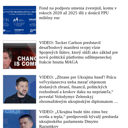
Fond na podporu umenia zverejnil, komu v
rokoch 2020 až 2025 išli z dotácií FPU
milióny eur
VIDEO: Tucker Carlson predstavil
desaťbodový manifest svojej vízie
Spojených štátov, ktorý slúži ako základ pre
novú politickú platformu odštiepeneckej
frakcie hnutia MAGA
VIDEO: „Zbrane pre Ukrajinu hneď! Prácu
veľvyslanectva treba merať objemom
dodaných zbraní, financií, politických
rozhodnutí a krokov tlaku na nepriateľa,“
povedal Volodymyr Zelenskyj
zhromaždeným ukrajinským diplomatom v
Kyjeve. Donald Trump mu potom odkázal,
že USA Ukrajine nedodajú protiraketové
VIDEO: „Ukrajina bude túto zimu bez
systémy Patriot
svetla a tepla,“ predpovedá bývalý predseda
ukrajinského parlamentu Dmytro
Razumkov