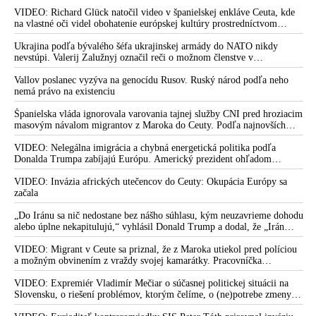
západných či izraelských sponzorov snaží zatiahnuť Európu a ďalšie
krajiny do širšieho vojnového konfliktu
VIDEO: Richard Glück natočil video v španielskej enkláve Ceuta, kde
na vlastné oči videl obohatenie európskej kultúry prostredníctvom
invázie migrantov. Takto by podľa neho vyzeralo Slovensko, keby mu
vládlo PS, Šimečka & spol.
Ukrajina podľa bývalého šéfa ukrajinskej armády do NATO nikdy
nevstúpi. Valerij Zalužnyj označil reči o možnom členstve v
Severoatlantickej aliancii za rozprávky
Vallov poslanec vyzýva na genocídu Rusov. Ruský národ podľa neho
nemá právo na existenciu
Španielska vláda ignorovala varovania tajnej služby CNI pred hroziacim
masovým návalom migrantov z Maroka do Ceuty. Podľa najnovších
správ preniklo do tejto španielskej exklávy na severe Afriky vyše 70-
tisíc migrantov
VIDEO: Nelegálna imigrácia a chybná energetická politika podľa
Donalda Trumpa zabíjajú Európu. Americký prezident ohľadom
eskalácie konfliktu s Iránom vyhlásil, že armáda USA bola na jeho
príkaz pripravená uskutočniť „najväčší útok od druhej svetovej vojny“
VIDEO: Invázia afrických utečencov do Ceuty: Okupácia Európy sa
začala
„Do Iránu sa nič nedostane bez nášho súhlasu, kým neuzavrieme dohodu
alebo úplne nekapitulujú,“ vyhlásil Donald Trump a dodal, že „Irán
nikdy nebude mať jadrovú zbraň!“
VIDEO: Migrant v Ceute sa priznal, že z Maroka utiekol pred políciou
a možným obvinením z vraždy svojej kamarátky. Pracovníčka
migračného centra v Ceute medzitým potvrdila, že väčšina utečencov v
meste pochádza zo subsaharskej Afriky, ale taktiež z Bangladéša a
VIDEO: Expremiér Vladimír Mečiar o súčasnej politickej situácii na
Jemenu
Slovensku, o riešení problémov, ktorým čelíme, o (ne)potrebe zmeny
volebného systému, ale aj o meniacom sa svetovom poriadku a