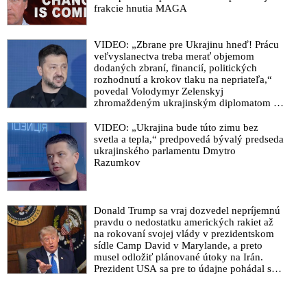
frakcie hnutia MAGA
VIDEO: „Zbrane pre Ukrajinu hneď! Prácu
veľvyslanectva treba merať objemom
dodaných zbraní, financií, politických
rozhodnutí a krokov tlaku na nepriateľa,“
povedal Volodymyr Zelenskyj
zhromaždeným ukrajinským diplomatom v
Kyjeve. Donald Trump mu potom odkázal,
že USA Ukrajine nedodajú protiraketové
VIDEO: „Ukrajina bude túto zimu bez
systémy Patriot
svetla a tepla,“ predpovedá bývalý predseda
ukrajinského parlamentu Dmytro
Razumkov
Donald Trump sa vraj dozvedel nepríjemnú
pravdu o nedostatku amerických rakiet až
na rokovaní svojej vlády v prezidentskom
sídle Camp David v Marylande, a preto
musel odložiť plánované útoky na Irán.
Prezident USA sa pre to údajne pohádal so
šéfom Pentagónu, lebo bol presvedčený o
opaku