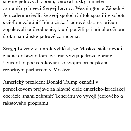
šírenie jadrových zbraní, varoval ruský minister
zahraničných vecí Sergej Lavrov. Washington a Západný
Jeruzalem uviedli, že svoj spoločný útok spustili v sobotu
s cieľom zabrániť Iránu získať jadrové zbrane, pričom
zopakovali odôvodnenie, ktoré použili pri minuloročnom
útoku na iránske jadrové zariadenia.
Sergej Lavrov v utorok vyhlásil, že Moskva stále nevidí
žiadne dôkazy o tom, že Irán vyvíja jadrové zbrane.
Uviedol to počas rokovaní so svojim brunejským
rezortným partnerom v Moskve.
Americký prezident Donald Trump označil v
pondelkovom prejave za hlavné ciele americko-izraelskej
operácie snahu zabrániť Teheránu vo vývoji jadrového a
raketového programu.