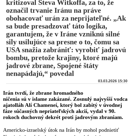
kritizoval Steva Witkoffa, za to, že
označil trvanie Iránu na práve
obohacovať urán za neprijateľné. „Ak
sa bude presadzovať táto logika,
garantujem, že v Iráne vzniknú silné
sily usilujúce sa presne o to, čomu sa
USA snažia zabrániť: vyrobiť jadrovú
bombu, pretože krajiny, ktoré majú
jadrové zbrane, Spojené štáty
nenapádajú,“ povedal
03.03.2026 15:30
Irán tvrdí, že zbrane hromadného
ničenia sú v islame zakázané. Zosnulý najvyšší vodca
ajatolláh Alí Chameneí, ktorý bol zabitý v úvodnej
fáze súčasných nepriateľských akcií, vydal v 90.
rokoch duchovný dekrét proti jadrovým zbraniam.
Americko-izraelský útok na Irán by mohol podnietiť