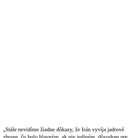
„Stále nevidíme žiadne dôkazy, že Irán vyvíja jadrové
zbrane, čo bolo hlavným, ak nie jediným, dôvodom pre