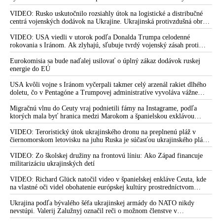
Fauciho pred výborom amerického Senátu väčšina médií ignorovala
VIDEO: Rusko uskutočnilo rozsiahly útok na logistické a distribučné
centrá vojenských dodávok na Ukrajine. Ukrajinská protivzdušná obrana
nedokázala počas ničivého nočného útoku na Kyjev a jeho okolie
zachytiť ani jednu ruskú raketu
VIDEO: USA viedli v utorok podľa Donalda Trumpa celodenné
rokovania s Iránom. Ak zlyhajú, sľubuje tvrdý vojenský zásah proti
Teheránu
Eurokomisia sa bude naďalej usilovať o úplný zákaz dodávok ruskej
energie do EÚ
USA kvôli vojne s Iránom vyčerpali takmer celý arzenál rakiet dlhého
doletu, čo v Pentagóne a Trumpovej administratíve vyvoláva vážne
obavy o bojaschopnosť americkej armády v prípade vypuknutia
konfliktu s Čínou alebo Ruskom
Migračnú vlnu do Ceuty vraj podnietili fámy na Instagrame, podľa
ktorých mala byť hranica medzi Marokom a španielskou exklávou
otvorená
VIDEO: Teroristický útok ukrajinského dronu na preplnenú pláž v
čiernomorskom letovisku na juhu Ruska je súčasťou ukrajinského plánu,
ktorý kopíruje model Hitlerovej „totálnej vojny“ po porážke
Wehrmachtu pri Stalingrade. Útok v Kaspickom mori na iránsku loď
VIDEO: Zo školskej družiny na frontovú líniu: Ako Západ financuje
podľa predstaviteľov Iránu potvrdzuje, že Kyjev sa na pokyn svojich
militarizáciu ukrajinských detí
západných či izraelských sponzorov snaží zatiahnuť Európu a ďalšie
krajiny do širšieho vojnového konfliktu
VIDEO: Richard Glück natočil video v španielskej enkláve Ceuta, kde
na vlastné oči videl obohatenie európskej kultúry prostredníctvom
invázie migrantov. Takto by podľa neho vyzeralo Slovensko, keby mu
vládlo PS, Šimečka & spol.
Ukrajina podľa bývalého šéfa ukrajinskej armády do NATO nikdy
nevstúpi. Valerij Zalužnyj označil reči o možnom členstve v
Severoatlantickej aliancii za rozprávky