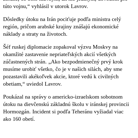
túto vojnu,“ vyhlásil v utorok Lavrov.
Dôsledky útoku na Irán pociťuje podľa ministra celý
región, pričom arabské krajiny znášajú ekonomické
náklady a straty na životoch.
Šéf ruskej diplomacie zopakoval výzvu Moskvy na
okamžité zastavenie nepriateľských akcií všetkých
zúčastnených strán. „Ako bezpodmienečný prvý krok
musíme urobiť všetko, čo je v našich silách, aby sme
pozastavili akékoľvek akcie, ktoré vedú k civilných
obetiam,“ uviedol Lavrov.
Poukázal na správy o americko-izraelskom sobotnom
útoku na dievčenskú základnú školu v iránskej provincii
Hormozgán. Incident si podľa Teheránu vyžiadal viac
ako 160 obetí.