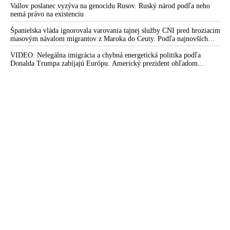
Vallov poslanec vyzýva na genocídu Rusov. Ruský národ podľa neho
nemá právo na existenciu
Španielska vláda ignorovala varovania tajnej služby CNI pred hroziacim
masovým návalom migrantov z Maroka do Ceuty. Podľa najnovších
správ preniklo do tejto španielskej exklávy na severe Afriky vyše 70-
tisíc migrantov
VIDEO: Nelegálna imigrácia a chybná energetická politika podľa
Donalda Trumpa zabíjajú Európu. Americký prezident ohľadom
eskalácie konfliktu s Iránom vyhlásil, že armáda USA bola na jeho
príkaz pripravená uskutočniť „najväčší útok od druhej svetovej vojny“