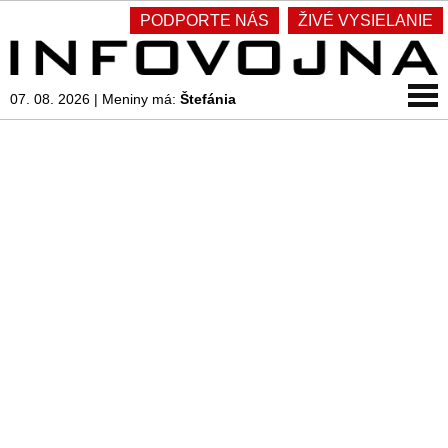
PODPORTE NÁS
ŽIVÉ VYSIELANIE
07. 08. 2026
|
Meniny má:
Štefánia