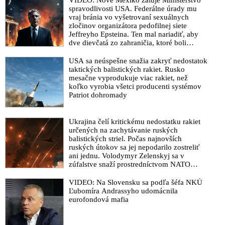
spravodlivosti USA. Federálne úrady mu
vraj bránia vo vyšetrovaní sexuálnych
zločinov organizátora pedofilnej siete
Jeffreyho Epsteina. Ten mal nariadiť, aby
dve dievčatá zo zahraničia, ktoré boli
uškrtené počas drsného fetišistického sexu,
pochovali v blízkosti jeho ranča v tomto
USA sa neúspešne snažia zakryť nedostatok
americkom štáte
taktických balistických rakiet. Rusko
mesačne vyprodukuje viac rakiet, než
koľko vyrobia všetci producenti systémov
Patriot dohromady
Ukrajina čelí kritickému nedostatku rakiet
určených na zachytávanie ruských
balistických striel. Počas najnovších
ruských útokov sa jej nepodarilo zostreliť
ani jednu. Volodymyr Zelenskyj sa v
zúfalstve snaží prostredníctvom NATO
zabezpečiť ich dodávky
VIDEO: Na Slovensku sa podľa šéfa NKÚ
Ľubomíra Andrassyho udomácnila
eurofondová mafia