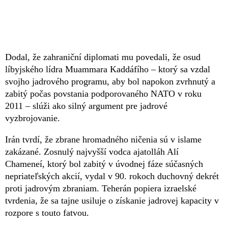
Dodal, že zahraniční diplomati mu povedali, že osud
líbyjského lídra Muammara Kaddáfího – ktorý sa vzdal
svojho jadrového programu, aby bol napokon zvrhnutý a
zabitý počas povstania podporovaného NATO v roku
2011 – slúži ako silný argument pre jadrové
vyzbrojovanie.
Irán tvrdí, že zbrane hromadného ničenia sú v islame
zakázané. Zosnulý najvyšší vodca ajatolláh Alí
Chameneí, ktorý bol zabitý v úvodnej fáze súčasných
nepriateľských akcií, vydal v 90. rokoch duchovný dekrét
proti jadrovým zbraniam. Teherán popiera izraelské
tvrdenia, že sa tajne usiluje o získanie jadrovej kapacity v
rozpore s touto fatvou.