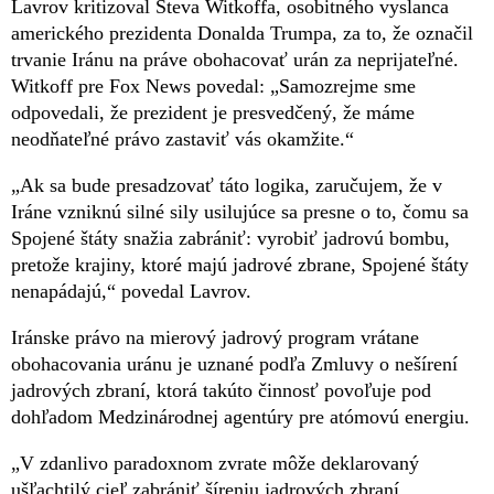
Lavrov kritizoval Steva Witkoffa, osobitného vyslanca
amerického prezidenta Donalda Trumpa, za to, že označil
trvanie Iránu na práve obohacovať urán za neprijateľné.
Witkoff pre Fox News povedal: „Samozrejme sme
odpovedali, že prezident je presvedčený, že máme
neodňateľné právo zastaviť vás okamžite.“
„Ak sa bude presadzovať táto logika, zaručujem, že v
Iráne vzniknú silné sily usilujúce sa presne o to, čomu sa
Spojené štáty snažia zabrániť: vyrobiť jadrovú bombu,
pretože krajiny, ktoré majú jadrové zbrane, Spojené štáty
nenapádajú,“ povedal Lavrov.
Iránske právo na mierový jadrový program vrátane
obohacovania uránu je uznané podľa Zmluvy o nešírení
jadrových zbraní, ktorá takúto činnosť povoľuje pod
dohľadom Medzinárodnej agentúry pre atómovú energiu.
„V zdanlivo paradoxnom zvrate môže deklarovaný
ušľachtilý cieľ zabrániť šíreniu jadrových zbraní