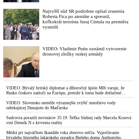
Najvyšší súd SR podrobne opísal zranenia
Roberta Fica po atentáte a spresnil,
koľkokrát terorista Juraj Cintula na premiéra
vystrelil
VIDEO: Vladimir Putin oznámil vytvorenie
dronovej zložky ruskej armády
VIDEO: Bývalý britský diplomat a dlhoročný špión MI6 varuje, že
Rusko čoskoro zaútočí na Európu, pretože k tomu bude dotlačené
rovnako, ako bolo dotlačené k invázii na Ukrajinu v roku 2022.
Zelenskyj medzitým v Kyjeve naliehal na zhromaždených diplomatov,
VIDEO: Slovensko nemôže výraznejšie zvýšiť množstvo vody
aby vo svete zháňali energie pre Ukrajinu na zimu. Putin vraj bude
odtekajúcej Dunajom do Maďarska
mobilizovať a vojna sa do zimy pravdepodobne neskončí
Sudcovia porazili novinárov 35:19. Šéfka Súdnej rady Marcela Kosová
viní Denník N z krivenia reality
Médiá pri najväčšom škandále roka zborovo mlčia. Vypočúvanie
bývaleho hlavného lekárskeho poradcu Bieleho domu Anthonyho