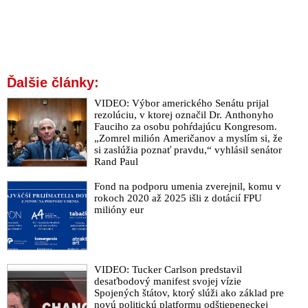
Ďalšie články:
VIDEO: Výbor amerického Senátu prijal
rezolúciu, v ktorej označil Dr. Anthonyho
Fauciho za osobu pohŕdajúcu Kongresom.
„Zomrel milión Američanov a myslím si, že
si zaslúžia poznať pravdu,“ vyhlásil senátor
Rand Paul
Fond na podporu umenia zverejnil, komu v
rokoch 2020 až 2025 išli z dotácií FPU
milióny eur
VIDEO: Tucker Carlson predstavil
desaťbodový manifest svojej vízie
Spojených štátov, ktorý slúži ako základ pre
novú politickú platformu odštiepeneckej