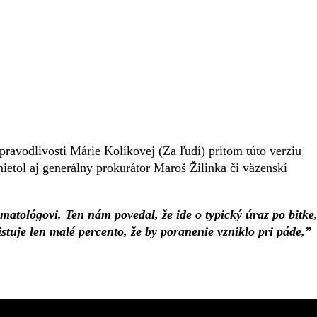
spravodlivosti Márie Kolíkovej (Za ľudí) pritom túto verziu
etol aj generálny prokurátor Maroš Žilinka či väzenskí
atológovi. Ten nám povedal, že ide o typický úraz po bitke
uje len malé percento, že by poranenie vzniklo pri páde,”