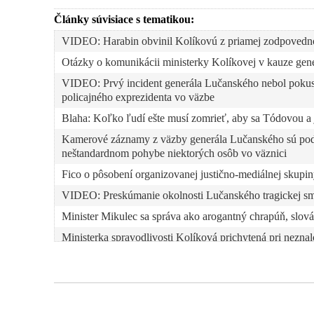
Články súvisiace s tematikou:
VIDEO: Harabin obvinil Kolíkovú z priamej zodpovednos
Otázky o komunikácii ministerky Kolíkovej v kauze gen
VIDEO: Prvý incident generála Lučanského nebol pokus
policajného exprezidenta vo väzbe
Blaha: Koľko ľudí ešte musí zomrieť, aby sa Tódovou a 
Kamerové záznamy z väzby generála Lučanského sú pod
neštandardnom pohybe niektorých osôb vo väznici
Fico o pôsobení organizovanej justično-mediálnej skup
VIDEO: Preskúmanie okolnosti Lučanského tragickej smrt
Minister Mikulec sa správa ako arogantný chrapúň, slov
Ministerka spravodlivosti Kolíková prichytená pri nezn
Tenký ľad trestného stíhania a nutnosť väzby v prípade
VIDEO: Šokujúci rozhovor s analytikom Žitným a exmi
Rozhovor spisovateľa Murína s generálom Lučanským a V