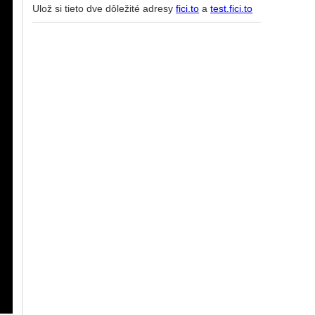
Ulož si tieto dve dôležité adresy
fici.to
a
test.fici.to