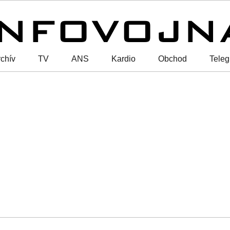
chív
TV
ANS
Kardio
Obchod
Tele