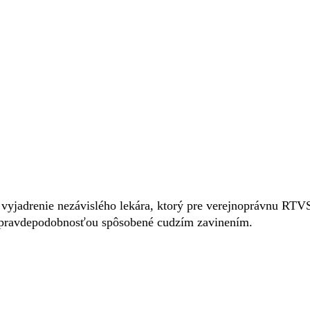
vyjadrenie nezávislého lekára, ktorý pre verejnoprávnu RTV
u pravdepodobnosťou spôsobené cudzím zavinením.