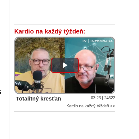
Kardio na každý týždeň:
Play
Video
S
Totalitný kresťan
03:23 | 24622
Kardio na každý týždeň >>