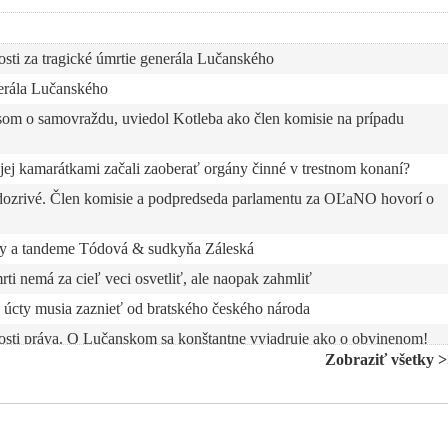
ti za tragické úmrtie generála Lučanského
erála Lučanského
om o samovraždu, uviedol Kotleba ako člen komisie na prípadu
jej kamarátkami začali zaoberať orgány činné v trestnom konaní?
ozrivé. Člen komisie a podpredseda parlamentu za OĽaNO hovorí o
iny a tandeme Tódová & sudkyňa Záleská
i nemá za cieľ veci osvetliť, ale naopak zahmliť
á úcty musia zaznieť od bratského českého národa
alosti práva. O Lučanskom sa konštantne vyjadruje ako o obvinenom!
Zobraziť všetky 
 generála Lučanského
nistrom Kaliňákom na pohrebe generála Lučanského
ýzva na uctenie si pamiatky zosnulého policajného exprezidenta