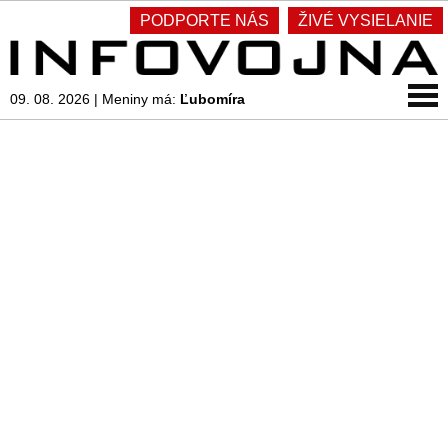
PODPORTE NÁS
ŽIVÉ VYSIELANIE
09. 08. 2026
|
Meniny má:
Ľubomíra