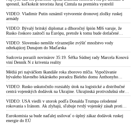
spresnil, koľkokrát terorista Juraj Cintula na premiéra vystrelil
VIDEO: Vladimir Putin oznámil vytvorenie dronovej zložky ruskej
armády
VIDEO: Bývalý britský diplomat a dlhoročný špión MI6 varuje, že
Rusko čoskoro zaútočí na Európu, pretože k tomu bude dotlačené
rovnako, ako bolo dotlačené k invázii na Ukrajinu v roku 2022.
Zelenskyj medzitým v Kyjeve naliehal na zhromaždených diplomatov,
VIDEO: Slovensko nemôže výraznejšie zvýšiť množstvo vody
aby vo svete zháňali energie pre Ukrajinu na zimu. Putin vraj bude
odtekajúcej Dunajom do Maďarska
mobilizovať a vojna sa do zimy pravdepodobne neskončí
Sudcovia porazili novinárov 35:19. Šéfka Súdnej rady Marcela Kosová
viní Denník N z krivenia reality
Médiá pri najväčšom škandále roka zborovo mlčia. Vypočúvanie
bývaleho hlavného lekárskeho poradcu Bieleho domu Anthonyho
Fauciho pred výborom amerického Senátu väčšina médií ignorovala
VIDEO: Rusko uskutočnilo rozsiahly útok na logistické a distribučné
centrá vojenských dodávok na Ukrajine. Ukrajinská protivzdušná obrana
nedokázala počas ničivého nočného útoku na Kyjev a jeho okolie
zachytiť ani jednu ruskú raketu
VIDEO: USA viedli v utorok podľa Donalda Trumpa celodenné
rokovania s Iránom. Ak zlyhajú, sľubuje tvrdý vojenský zásah proti
Teheránu
Eurokomisia sa bude naďalej usilovať o úplný zákaz dodávok ruskej
energie do EÚ