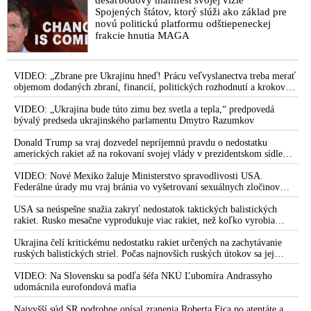
Spojených štátov, ktorý slúži ako základ pre
novú politickú platformu odštiepeneckej
frakcie hnutia MAGA
VIDEO: „Zbrane pre Ukrajinu hneď! Prácu veľvyslanectva treba merať
objemom dodaných zbraní, financií, politických rozhodnutí a krokov
tlaku na nepriateľa,“ povedal Volodymyr Zelenskyj zhromaždeným
ukrajinským diplomatom v Kyjeve. Donald Trump mu potom odkázal,
VIDEO: „Ukrajina bude túto zimu bez svetla a tepla,“ predpovedá
že USA Ukrajine nedodajú protiraketové systémy Patriot
bývalý predseda ukrajinského parlamentu Dmytro Razumkov
Donald Trump sa vraj dozvedel nepríjemnú pravdu o nedostatku
amerických rakiet až na rokovaní svojej vlády v prezidentskom sídle
Camp David v Marylande, a preto musel odložiť plánované útoky na
Irán. Prezident USA sa pre to údajne pohádal so šéfom Pentagónu, lebo
VIDEO: Nové Mexiko žaluje Ministerstvo spravodlivosti USA.
bol presvedčený o opaku
Federálne úrady mu vraj bránia vo vyšetrovaní sexuálnych zločinov
organizátora pedofilnej siete Jeffreyho Epsteina. Ten mal nariadiť, aby
dve dievčatá zo zahraničia, ktoré boli uškrtené počas drsného
USA sa neúspešne snažia zakryť nedostatok taktických balistických
fetišistického sexu, pochovali v blízkosti jeho ranča v tomto americkom
rakiet. Rusko mesačne vyprodukuje viac rakiet, než koľko vyrobia
štáte
všetci producenti systémov Patriot dohromady
Ukrajina čelí kritickému nedostatku rakiet určených na zachytávanie
ruských balistických striel. Počas najnovších ruských útokov sa jej
nepodarilo zostreliť ani jednu. Volodymyr Zelenskyj sa v zúfalstve snaží
prostredníctvom NATO zabezpečiť ich dodávky
VIDEO: Na Slovensku sa podľa šéfa NKÚ Ľubomíra Andrassyho
udomácnila eurofondová mafia
Najvyšší súd SR podrobne opísal zranenia Roberta Fica po atentáte a