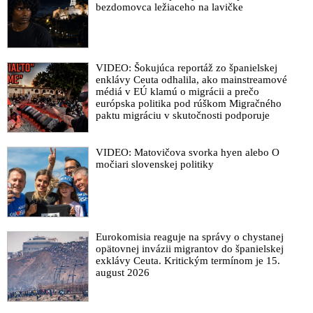
bezdomovca ležiaceho na lavičke
VIDEO: Šokujúca reportáž zo španielskej
enklávy Ceuta odhalila, ako mainstreamové
médiá v EÚ klamú o migrácii a prečo
európska politika pod rúškom Migračného
paktu migráciu v skutočnosti podporuje
VIDEO: Matovičova svorka hyen alebo O
močiari slovenskej politiky
Eurokomisia reaguje na správy o chystanej
opätovnej invázii migrantov do španielskej
exklávy Ceuta. Kritickým termínom je 15.
august 2026