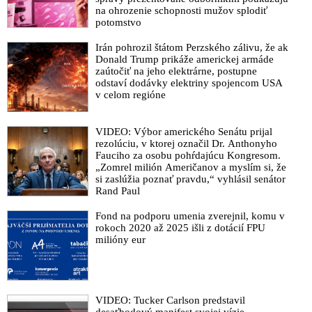
na ohrozenie schopnosti mužov splodiť
potomstvo
Irán pohrozil štátom Perzského zálivu, že ak
Donald Trump prikáže americkej armáde
zaútočiť na jeho elektrárne, postupne
odstaví dodávky elektriny spojencom USA
v celom regióne
VIDEO: Výbor amerického Senátu prijal
rezolúciu, v ktorej označil Dr. Anthonyho
Fauciho za osobu pohŕdajúcu Kongresom.
„Zomrel milión Američanov a myslím si, že
si zaslúžia poznať pravdu,“ vyhlásil senátor
Rand Paul
Fond na podporu umenia zverejnil, komu v
rokoch 2020 až 2025 išli z dotácií FPU
milióny eur
VIDEO: Tucker Carlson predstavil
desaťbodový manifest svojej vízie