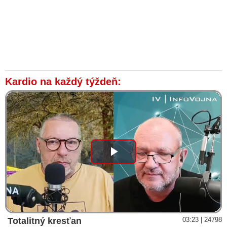
Kardio na každý týždeň:
Play
Video
Totalitný kresťan
03:23 | 24798