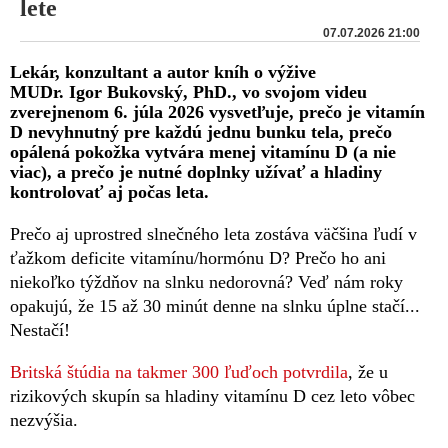
lete
07.07.2026 21:00
Lekár, konzultant a autor kníh o výžive
MUDr. Igor Bukovský, PhD., vo svojom videu
zverejnenom 6. júla 2026 vysvetľuje, prečo je vitamín
D nevyhnutný pre každú jednu bunku tela, prečo
opálená pokožka vytvára menej vitamínu D (a nie
viac), a prečo je nutné doplnky užívať a hladiny
kontrolovať aj počas leta.
Prečo aj uprostred slnečného leta zostáva väčšina ľudí v
ťažkom deficite vitamínu/hormónu D? Prečo ho ani
niekoľko týždňov na slnku nedorovná? Veď nám roky
opakujú, že 15 až 30 minút denne na slnku úplne stačí...
Nestačí!
Britská štúdia na takmer 300 ľuďoch potvrdila
, že u
rizikových skupín sa hladiny vitamínu D cez leto vôbec
nezvýšia.