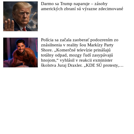
Darmo sa Trump naparuje – zásoby
amerických zbraní sú výrazne zdecimované
Polícia sa začala zaoberať podozrením zo
znásilnenia v reality šou Markízy Party
Shore. „Komerčné televízie prinášajú
totálny odpad, mozgy ľudí zasypávajú
hnojom,“ vyhlásil v reakcii exminister
školstva Juraj Draxler. „KDE SÚ protesty,
výkriky či štrajky novinárov a mediálnych
pracovníkov?“ spýtal sa