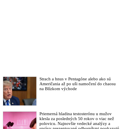
Strach a hnus v Pentagóne alebo ako sú
Američania až po uši namočení do chaosu
na Blízkom východe
Priemerná hladina testosterónu u mužov
klesla za posledných 50 rokov o viac než
polovicu. Najnovšie vedecké analýzy a
správy prezentované odborníkmi poukazujú