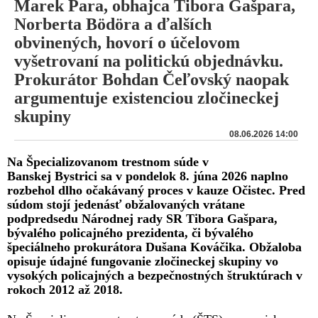
Marek Para, obhajca Tibora Gašpara,
Norberta Bödöra a ďalších
obvinených, hovorí o účelovom
vyšetrovaní na politickú objednávku.
Prokurátor Bohdan Čeľovský naopak
argumentuje existenciou zločineckej
skupiny
08.06.2026 14:00
Na Špecializovanom trestnom súde v
Banskej Bystrici sa v pondelok 8. júna 2026 naplno
rozbehol dlho očakávaný proces v kauze Očistec. Pred
súdom stojí jedenásť obžalovaných vrátane
podpredsedu Národnej rady SR Tibora Gašpara,
bývalého policajného prezidenta, či bývalého
špeciálneho prokurátora Dušana Kováčika. Obžaloba
opisuje údajné fungovanie zločineckej skupiny vo
vysokých policajných a bezpečnostných štruktúrach v
rokoch 2012 až 2018.