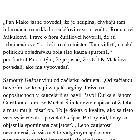
„Pán Makó jasne povedal, že je neúplná, chýbajú tam
informácie napríklad o exšéfovi rezortu vnútra Romanovi
Mikulcovi. Práve o ňom čurillovci hovorili, že sú
„chránená zver“ a rieši to aj minister. Tam vidieť, na akú
politickú objednávku bola táto kauza spustená,“
podčiarkol Para s tým, že je jasné, že OČTK Makóovi
povedali, ako má vypovedať.
Samotný Gašpar vinu od začiatku odmieta. „Od začiatku
hovorím, že konajú zaujaté orgány. Práve na
odposluchoch v kancelárii sa bavil Pavol Ďurka s Jánom
Čurillom o tom, že Michal Šúrek nevie napísať obžalobu
a musí mu ju písať on. To je dôkaz o kvalite, ako sa tieto
veci vyšetrovali,“ povedal Gašpar. Bol by rád, keby sa
objasnila spomínaná zaujatosť. „Lebo zaujatosť
neznamená, že vás niekto vulgárnym spôsobom