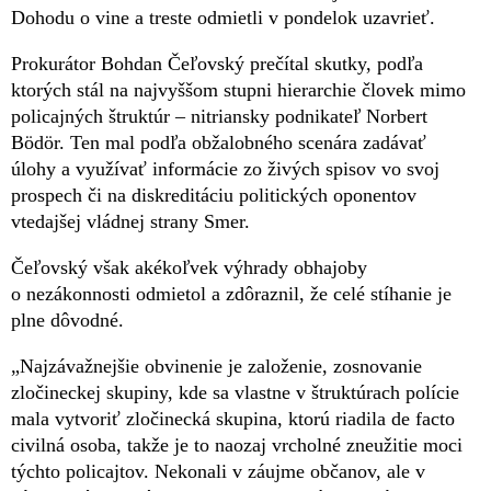
Dohodu o vine a treste odmietli v pondelok uzavrieť.
Prokurátor Bohdan Čeľovský prečítal skutky, podľa
ktorých stál na najvyššom stupni hierarchie človek mimo
policajných štruktúr – nitriansky podnikateľ Norbert
Bödör. Ten mal podľa obžalobného scenára zadávať
úlohy a využívať informácie zo živých spisov vo svoj
prospech či na diskreditáciu politických oponentov
vtedajšej vládnej strany Smer.
Čeľovský však akékoľvek výhrady obhajoby
o nezákonnosti odmietol a zdôraznil, že celé stíhanie je
plne dôvodné.
„Najzávažnejšie obvinenie je založenie, zosnovanie
zločineckej skupiny, kde sa vlastne v štruktúrach polície
mala vytvoriť zločinecká skupina, ktorú riadila de facto
civilná osoba, takže je to naozaj vrcholné zneužitie moci
týchto policajtov. Nekonali v záujme občanov, ale v