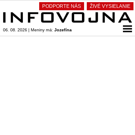
PODPORTE NÁS
ŽIVÉ VYSIELANIE
06. 08. 2026
|
Meniny má:
Jozefína