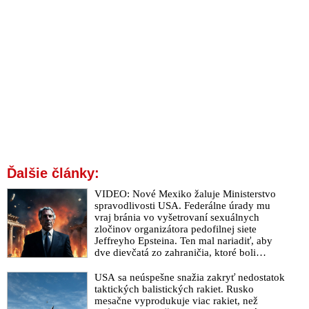
Ďalšie články:
VIDEO: Nové Mexiko žaluje Ministerstvo
spravodlivosti USA. Federálne úrady mu
vraj bránia vo vyšetrovaní sexuálnych
zločinov organizátora pedofilnej siete
Jeffreyho Epsteina. Ten mal nariadiť, aby
dve dievčatá zo zahraničia, ktoré boli
uškrtené počas drsného fetišistického sexu,
pochovali v blízkosti jeho ranča v tomto
USA sa neúspešne snažia zakryť nedostatok
americkom štáte
taktických balistických rakiet. Rusko
mesačne vyprodukuje viac rakiet, než