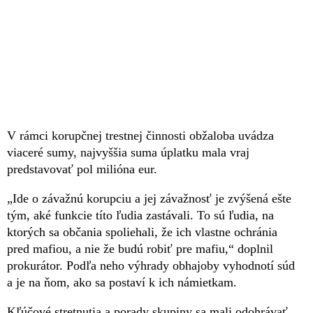
V rámci korupčnej trestnej činnosti obžaloba uvádza
viaceré sumy, najvyššia suma úplatku mala vraj
predstavovať pol milióna eur.
„Ide o závažnú korupciu a jej závažnosť je zvýšená ešte
tým, aké funkcie títo ľudia zastávali. To sú ľudia, na
ktorých sa občania spoliehali, že ich vlastne ochránia
pred mafiou, a nie že budú robiť pre mafiu,“ doplnil
prokurátor. Podľa neho výhrady obhajoby vyhodnotí súd
a je na ňom, ako sa postaví k ich námietkam.
Kľúčové stretnutia a porady skupiny sa mali odohrávať