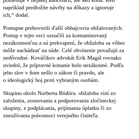
pomenuje v nejakej kancelárii, ale ako koná. Keď
napríklad predložíte návrhy na dôkazy a ignoruje
ich,“ dodal.
Postupne prehovorili ďalší obhajcovia obžalovaných.
Postup v tejto veci označili za kontaminovaný
nezákonnosťou a sú prekvapení, že obžaloba sa vôbec
môže nachádzať na súde. Celé obvinenie považujú za
nedôvodné. Kováčikov advokát Erik Magál rovnako
uviedol, že prípravné konanie bolo nezákonné. Podľa
jeho slov v ňom nešlo o zákon či pravdu, ale
o ideologický boj proti vybraným osobám.
Skupinu okolo Norberta Bödöra. obžaloba viní zo
založenia, zosnovania a podporovania zločineckej
skupiny, z podplácania, prijímania úplatku či zo
zneužívania právomoci verejného činiteľa.