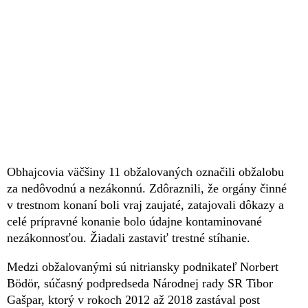
Obhajcovia väčšiny 11 obžalovaných označili obžalobu
za nedôvodnú a nezákonnú. Zdôraznili, že orgány činné
v trestnom konaní boli vraj zaujaté, zatajovali dôkazy a
celé prípravné konanie bolo údajne kontaminované
nezákonnosťou. Žiadali zastaviť trestné stíhanie.
Medzi obžalovanými sú nitriansky podnikateľ Norbert
Bödör, súčasný podpredseda Národnej rady SR Tibor
Gašpar, ktorý v rokoch 2012 až 2018 zastával post