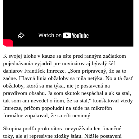
K svojej úlohe v kauze sa ešte pred ranným začiatkom
pojednávania vyjadril pre novinárov aj bývalý šéf
daniarov František Imrecze. „Som pripravený, že sa to
začne. Hlavná línia obžaloby sa mňa netýka. No a tá časť
obžaloby, ktorá sa ma týka, nie je postavená na
pravdivom obsahu. Ja som skutok nespáchal a ak sa stal,
tak som ani nevedel o ňom, že sa stal,“ konštatoval vtedy
Imrecze, pričom popoludní na súde na mikrofón
formálne zopakoval, že sa cíti nevinný.
Skupina podľa prokurátora nevyužívala len finančné
toky, ale aj represívne zložky štátu. Nižšie postavení