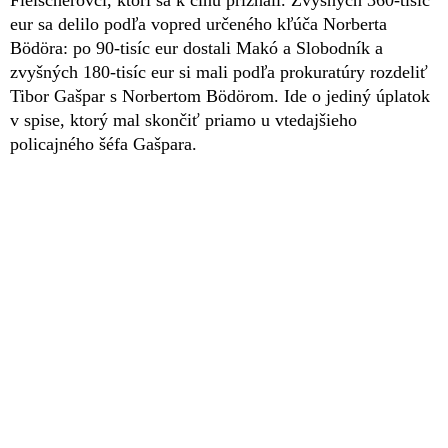
Fleischerovci, ktorí sa k činu priznali. Zvyšných 360-tisíc
eur sa delilo podľa vopred určeného kľúča Norberta
Bödöra: po 90-tisíc eur dostali Makó a Slobodník a
zvyšných 180-tisíc eur si mali podľa prokuratúry rozdeliť
Tibor Gašpar s Norbertom Bödörom. Ide o jediný úplatok
v spise, ktorý mal skončiť priamo u vtedajšieho
policajného šéfa Gašpara.