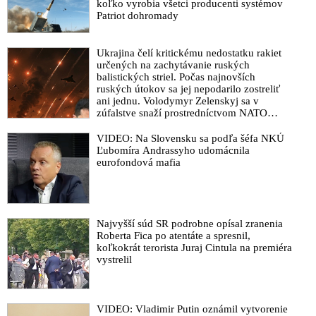
koľko vyrobia všetci producenti systémov
Patriot dohromady
Ukrajina čelí kritickému nedostatku rakiet
určených na zachytávanie ruských
balistických striel. Počas najnovších
ruských útokov sa jej nepodarilo zostreliť
ani jednu. Volodymyr Zelenskyj sa v
zúfalstve snaží prostredníctvom NATO
zabezpečiť ich dodávky
VIDEO: Na Slovensku sa podľa šéfa NKÚ
Ľubomíra Andrassyho udomácnila
eurofondová mafia
Najvyšší súd SR podrobne opísal zranenia
Roberta Fica po atentáte a spresnil,
koľkokrát terorista Juraj Cintula na premiéra
vystrelil
VIDEO: Vladimir Putin oznámil vytvorenie