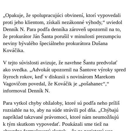
„Opakuje, že spolupracujúci obvinení, ktorí vypovedali
proti jeho klientom, získali nezákonné výhody,“ uviedol
Denník N. Para podľa denníka zároveň upozornil na to,
že prokurátor Ján Šanta porušil v minulosti prezumpciu
neviny bývalého špeciálneho prokurátora Dušana
Kováčika.
V tejto súvislosti avizuje, že navrhne Šantu predvolať
ako svedka. „Advokát upozornil na Šantove výroky spred
štyroch rokov, keď v diskusii s novinárom Marekom
Vagovičom povedal, že Kováčik je „pošahanec“,“
informoval Denník N.
Para vytkol chyby obžaloby, ktoré sú podľa neho príliš
rozsiahle na to, aby na súde strávili pol dňa. „Chýbajú
napríklad takzvané právomoci, ktoré nám neumožňujú
k tým skutkom vypovedať. Poukázali sme tiež na