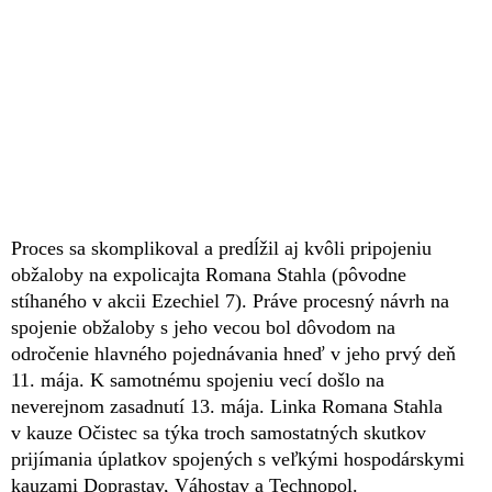
Proces sa skomplikoval a predĺžil aj kvôli pripojeniu
obžaloby na expolicajta Romana Stahla (pôvodne
stíhaného v akcii Ezechiel 7). Práve procesný návrh na
spojenie obžaloby s jeho vecou bol dôvodom na
odročenie hlavného pojednávania hneď v jeho prvý deň
11. mája. K samotnému spojeniu vecí došlo na
neverejnom zasadnutí 13. mája. Linka Romana Stahla
v kauze Očistec sa týka troch samostatných skutkov
prijímania úplatkov spojených s veľkými hospodárskymi
kauzami Doprastav, Váhostav a Technopol.