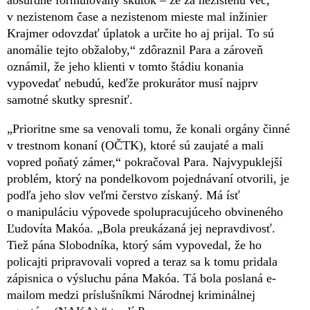
absurdne formulovaný skutok – že za nezistenú vec,
v nezistenom čase a nezistenom mieste mal inžinier
Krajmer odovzdať úplatok a určite ho aj prijal. To sú
anomálie tejto obžaloby,“ zdôraznil Para a zároveň
oznámil, že jeho klienti v tomto štádiu konania
vypovedať nebudú, keďže prokurátor musí najprv
samotné skutky spresniť.
„Prioritne sme sa venovali tomu, že konali orgány činné
v trestnom konaní (OČTK), ktoré sú zaujaté a mali
vopred poňatý zámer,“ pokračoval Para. Najvypuklejší
problém, ktorý na pondelkovom pojednávaní otvorili, je
podľa jeho slov veľmi čerstvo získaný. Má ísť
o manipuláciu výpovede spolupracujúceho obvineného
Ľudovíta Makóa. „Bola preukázaná jej nepravdivosť.
Tiež pána Slobodníka, ktorý sám vypovedal, že ho
policajti pripravovali vopred a teraz sa k tomu pridala
zápisnica o výsluchu pána Makóa. Tá bola poslaná e-
mailom medzi príslušníkmi Národnej kriminálnej