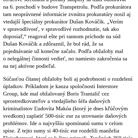
na 6. poschodí v budove Transpetrolu. Podľa prokurátora
tam neoprávnené informácie zvnútra prokuratúry nosil aj
vtedajší špeciálny prokurátor Dušan Kováčik. „Verím
v spravodlivosť, v spravodlivé rozhodnutie, tak ako
doposiaľ,“ reagoval ešte pri rannom príchode na súd
Dušan Kováčik a zdôraznil, že bol rád, že sa
pojednávanie už konečne začalo. Podľa obžaloby mal
o nelegálnej činnosti vedieť, no namiesto zakročenia sa
na nej aktívne podieľal.
Súčasťou čítanej obžaloby boli aj podrobnosti o rozdelení
úplatkov. Príkladom je kauza spoločnosti Interstore
Group, kde mal obžalovaný Boris Trantalič cez
sprostredkovateľov a vtedajšieho šéfa daňových
kriminalistov Ľudovíta Makóa (ktorý je dnes kľúčovým
svedkom) zaplatiť 500-tisíc eur za urovnanie daňových
problémov. Ide o najvyššiu spomínanú sumu v celom
spise. Z tejto sumy si 40-tisíc eur rozdelili manželia