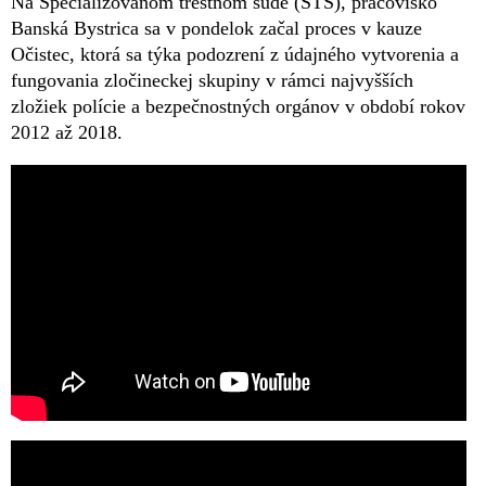
Na Špecializovanom trestnom súde (ŠTS), pracovisko
Banská Bystrica sa v pondelok začal proces v kauze
Očistec, ktorá sa týka podozrení z údajného vytvorenia a
fungovania zločineckej skupiny v rámci najvyšších
zložiek polície a bezpečnostných orgánov v období rokov
2012 až 2018.