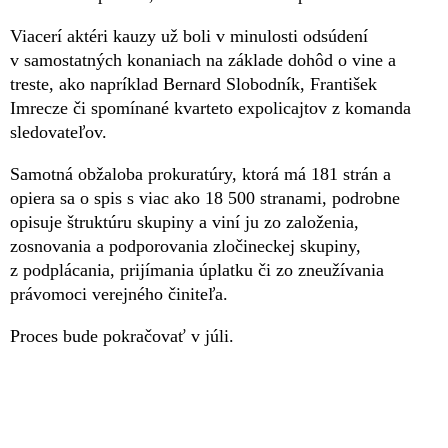
Viacerí aktéri kauzy už boli v minulosti odsúdení
v samostatných konaniach na základe dohôd o vine a
treste, ako napríklad Bernard Slobodník, František
Imrecze či spomínané kvarteto expolicajtov z komanda
sledovateľov.
Samotná obžaloba prokuratúry, ktorá má 181 strán a
opiera sa o spis s viac ako 18 500 stranami, podrobne
opisuje štruktúru skupiny a viní ju zo založenia,
zosnovania a podporovania zločineckej skupiny,
z podplácania, prijímania úplatku či zo zneužívania
právomoci verejného činiteľa.
Proces bude pokračovať v júli.