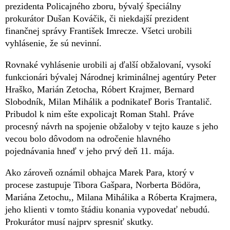
prezidenta Policajného zboru, bývalý špeciálny
prokurátor Dušan Kováčik, či niekdajší prezident
finančnej správy František Imrecze. Všetci urobili
vyhlásenie, že sú nevinní.
Rovnaké vyhlásenie urobili aj ďalší obžalovaní, vysokí
funkcionári bývalej Národnej kriminálnej agentúry Peter
Hraško, Marián Zetocha, Róbert Krajmer, Bernard
Slobodník, Milan Mihálik a podnikateľ Boris Trantalič.
Pribudol k nim ešte expolicajt Roman Stahl. Práve
procesný návrh na spojenie obžaloby v tejto kauze s jeho
vecou bolo dôvodom na odročenie hlavného
pojednávania hneď v jeho prvý deň 11. mája.
Ako zároveň oznámil obhajca Marek Para, ktorý v
procese zastupuje Tibora Gašpara, Norberta Bödöra,
Mariána Zetochu,, Milana Mihálika a Róberta Krajmera,
jeho klienti v tomto štádiu konania vypovedať nebudú.
Prokurátor musí najprv spresniť skutky.