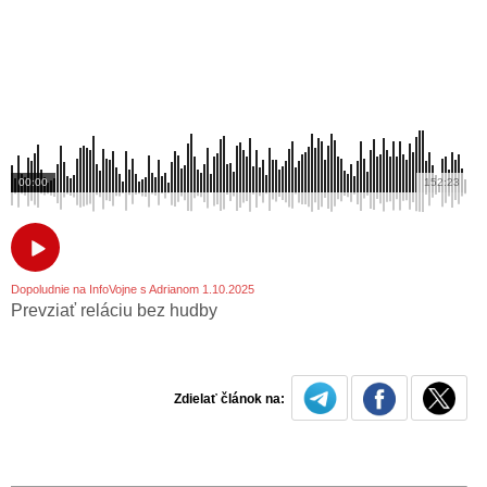
00:00
152:23
Dopoludnie na InfoVojne s Adrianom 1.10.2025
Prevziať reláciu bez hudby
Zdielať článok na: