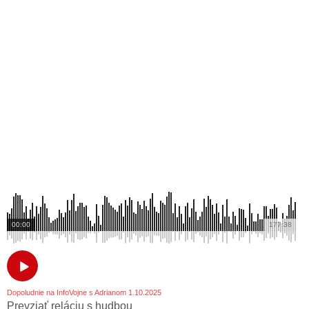
00:00
177:38
Dopoludnie na InfoVojne s Adrianom 1.10.2025
Prevziať reláciu s hudbou