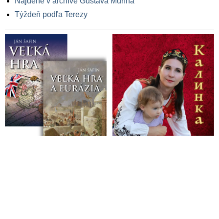
Nájdené v archíve Gustáva Murína
Týždeň podľa Terezy