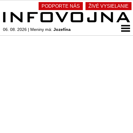
PODPORTE NÁS
ŽIVÉ VYSIELANIE
06. 08. 2026
|
Meniny má:
Jozefína