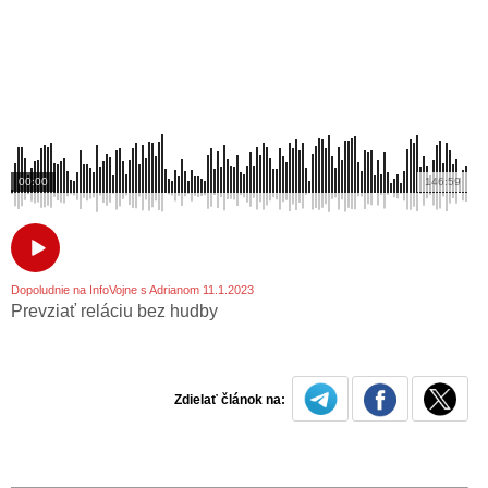
00:00
146:59
Dopoludnie na InfoVojne s Adrianom 11.1.2023
Prevziať reláciu bez hudby
Zdielať článok na: