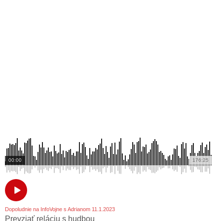
00:00
176:25
Dopoludnie na InfoVojne s Adrianom 11.1.2023
Prevziať reláciu s hudbou