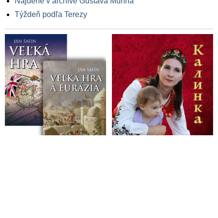
Nájdené v archíve Gustáva Murína
Týždeň podľa Terezy