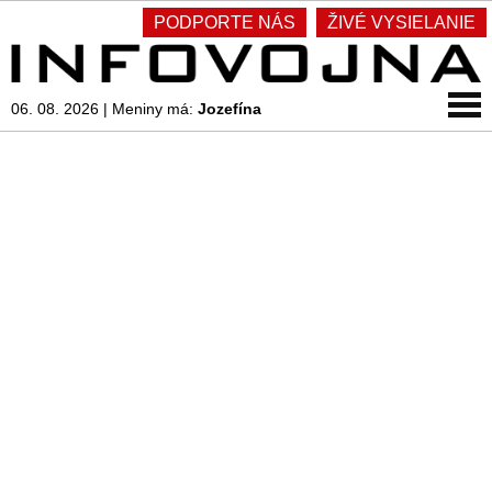
PODPORTE NÁS
ŽIVÉ VYSIELANIE
06. 08. 2026
|
Meniny má:
Jozefína