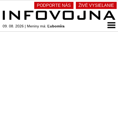
PODPORTE NÁS
ŽIVÉ VYSIELANIE
09. 08. 2026
|
Meniny má:
Ľubomíra