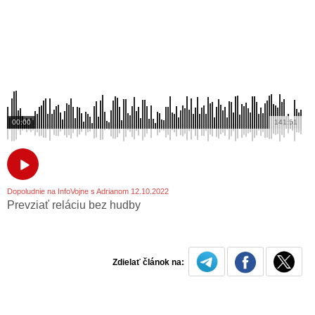
00:00
141:51
Dopoludnie na InfoVojne s Adrianom 12.10.2022
Prevziať reláciu bez hudby
Zdielať článok na: