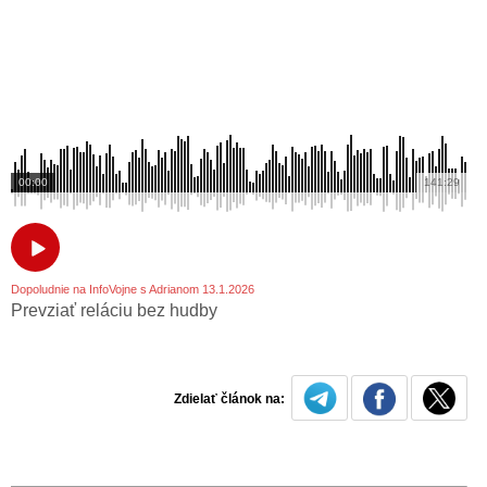
00:00
141:29
Dopoludnie na InfoVojne s Adrianom 13.1.2026
Prevziať reláciu bez hudby
Zdielať článok na: