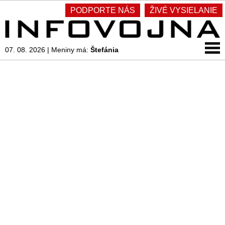
PODPORTE NÁS
ŽIVÉ VYSIELANIE
07. 08. 2026
|
Meniny má:
Štefánia