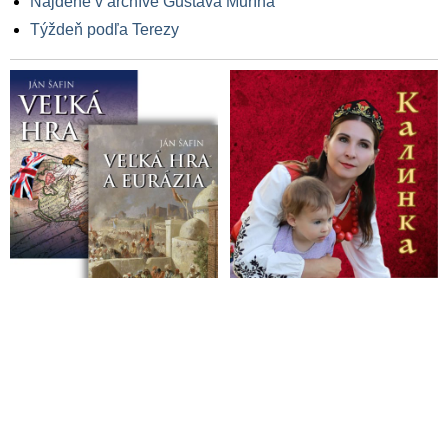
Nájdené v archíve Gustáva Murína
Týždeň podľa Terezy