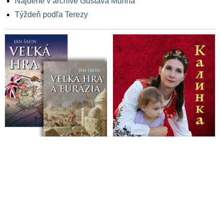
Nájdené v archíve Gustáva Murína
Týždeň podľa Terezy