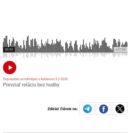
00:00
137:56
Dopoludnie na InfoVojne s Adrianom 3.2.2026
Prevziať reláciu bez hudby
Zdielať článok na: