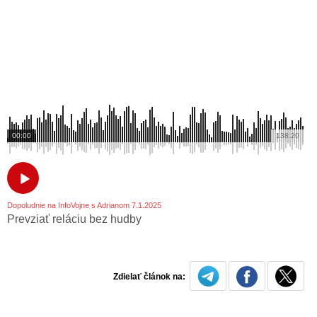
00:00
138:20
Dopoludnie na InfoVojne s Adrianom 7.1.2025
Prevziať reláciu bez hudby
Zdielať článok na: