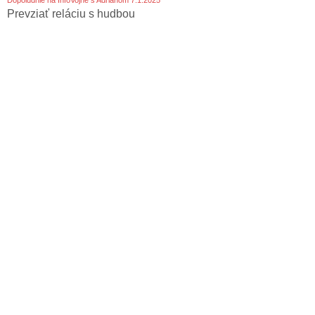
Dopoludnie na InfoVojne s Adrianom 7.1.2025
Prevziať reláciu s hudbou