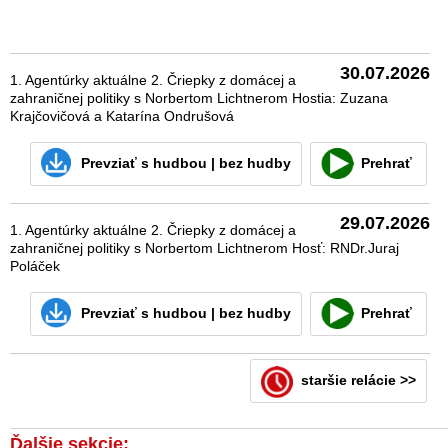
30.07.2026
1. Agentúrky aktuálne 2. Čriepky z domácej a
zahraničnej politiky s Norbertom Lichtnerom Hostia: Zuzana
Krajčovičová a Katarína Ondrušová
Prevziať
s hudbou
|
bez hudby
Prehrať
29.07.2026
1. Agentúrky aktuálne 2. Čriepky z domácej a
zahraničnej politiky s Norbertom Lichtnerom Hosť: RNDr.Juraj
Poláček
Prevziať
s hudbou
|
bez hudby
Prehrať
staršie relácie >>
Ďalšie sekcie: