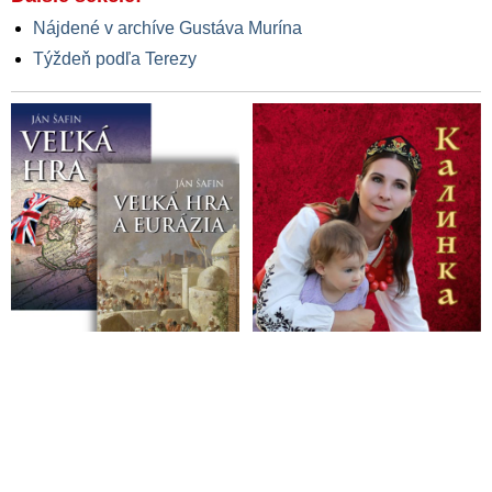
Nájdené v archíve Gustáva Murína
Týždeň podľa Terezy