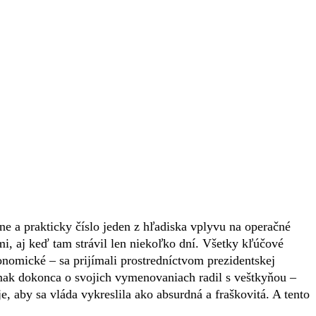
ne a prakticky číslo jeden z hľadiska vplyvu na operačné
ami, aj keď tam strávil len niekoľko dní. Všetky kľúčové
onomické – sa prijímali prostredníctvom prezidentskej
rmak dokonca o svojich vymenovaniach radil s veštkyňou –
uje, aby sa vláda vykreslila ako absurdná a fraškovitá. A tento