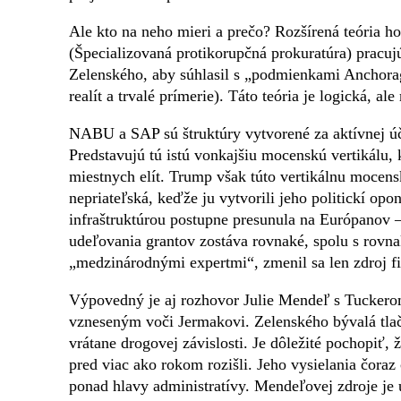
Ale kto na neho mieri a prečo? Rozšírená teória 
(Špecializovaná protikorupčná prokuratúra) pracuj
Zelenského, aby súhlasil s „podmienkami Anchora
realít a trvalé prímerie). Táto teória je logická, ale
NABU a SAP sú štruktúry vytvorené za aktívnej ú
Predstavujú tú istú vonkajšiu mocenskú vertikálu, k
miestnych elít. Trump však túto vertikálnu mocens
nepriateľská, keďže ju vytvorili jeho politickí op
infraštruktúrou postupne presunula na Európanov –
udeľovania grantov zostáva rovnaké, spolu s rov
„medzinárodnými expertmi“, zmenil sa len zdroj fi
Výpovedný je aj rozhovor Julie Mendeľ s Tuckero
vzneseným voči Jermakovi. Zelenského bývalá tlač
vrátane drogovej závislosti. Je dôležité pochopiť, 
pred viac ako rokom rozišli. Jeho vysielania čoraz
ponad hlavy administratívy. Mendeľovej zdroje je 