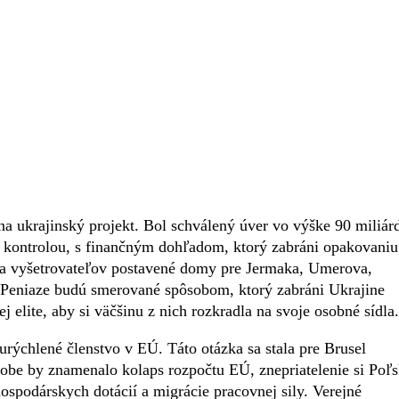
a ukrajinský projekt. Bol schválený úver vo výške 90 miliár
u kontrolou, s finančným dohľadom, ktorý zabráni opakovaniu
ľa vyšetrovateľov postavené domy pre Jermaka, Umerova,
Peniaze budú smerované spôsobom, ktorý zabráni Ukrajine
ej elite, aby si väčšinu z nich rozkradla na svoje osobné sídla.
 urýchlené členstvo v EÚ. Táto otázka sa stala pre Brusel
dobe by znamenalo kolaps rozpočtu EÚ, znepriatelenie si Poľ
spodárskych dotácií a migrácie pracovnej sily. Verejné