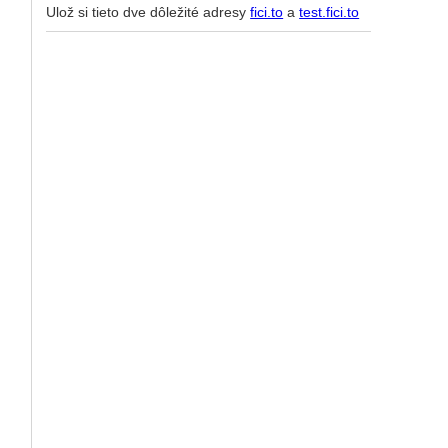
Ulož si tieto dve dôležité adresy
fici.to
a
test.fici.to