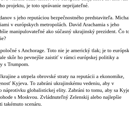
ho projektu, je toto správanie neprijateľné.
danov s jeho reputáciou bezpečnostného predstaviteľa. Micha
iami v európskych metropolách. David Arachamia s jeho
hšie manipulovateľné ako súčasný ukrajinský prezident. Čo t
ie?
 spoločné s Anchorage. Toto nie je americký tlak; je to európs
ale skôr ho pevnejšie zaistiť v rámci európskej politiky a
dy s Trumpom.
Ukrajine a utrpela obrovské straty na reputácii a ekonomike,
denosť Kyjeva. To zabráni ukrajinskému vedeniu, aby v
áprotivku globalistickej elity. Zabráni to tomu, aby sa Kyj
ohode s Moskvou. Zvládnuteľný Zelenskij alebo najlepšie
ti takémuto scenáru.