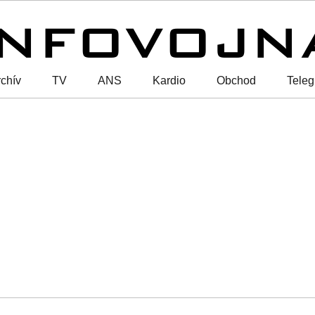
chív
TV
ANS
Kardio
Obchod
Tele