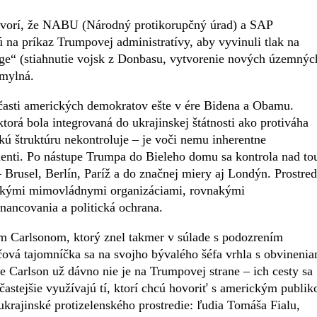
hovorí, že NABU (Národný protikorupčný úrad) a SAP
ú na príkaz Trumpovej administratívy, aby vyvinuli tlak na
ge“ (stiahnutie vojsk z Donbasu, vytvorenie nových územnýc
 mylná.
časti amerických demokratov ešte v ére Bidena a Obamu.
torá bola integrovaná do ukrajinskej štátnosti ako protiváha
kú štruktúru nekontroluje – je voči nemu inherentne
onenti. Po nástupe Trumpa do Bieleho domu sa kontrola nad to
 Brusel, Berlín, Paríž a do značnej miery aj Londýn. Prostred
nakými mimovládnymi organizáciami, rovnakými
nancovania a politická ochrana.
m Carlsonom, ktorý znel takmer v súlade s podozrením
ová tajomníčka sa na svojho bývalého šéfa vrhla s obvinenia
že Carlson už dávno nie je na Trumpovej strane – ich cesty sa
 častejšie využívajú tí, ktorí chcú hovoriť s americkým publi
ukrajinské protizelenského prostredie: ľudia Tomáša Fialu,