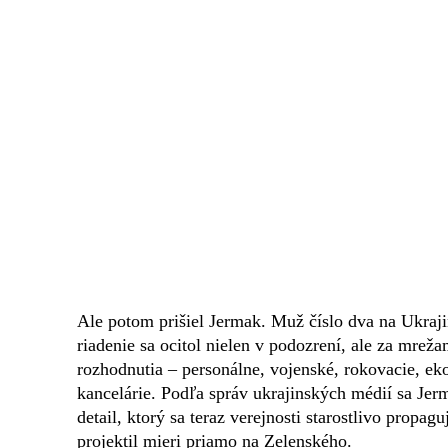
Ale potom prišiel Jermak. Muž číslo dva na Ukraji
riadenie sa ocitol nielen v podozrení, ale za mrež
rozhodnutia – personálne, vojenské, rokovacie, ek
kancelárie. Podľa správ ukrajinských médií sa Je
detail, ktorý sa teraz verejnosti starostlivo propag
projektil mieri priamo na Zelenského.