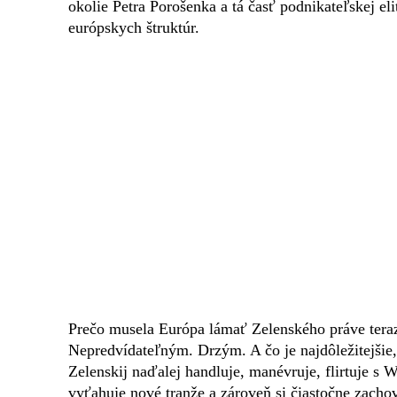
okolie Petra Porošenka a tá časť podnikateľskej el
európskych štruktúr.
Prečo musela Európa lámať Zelenského práve teraz
Nepredvídateľným. Drzým. A čo je najdôležitejšie,
Zelenskij naďalej handluje, manévruje, flirtuje 
vyťahuje nové tranže a zároveň si čiastočne zachov