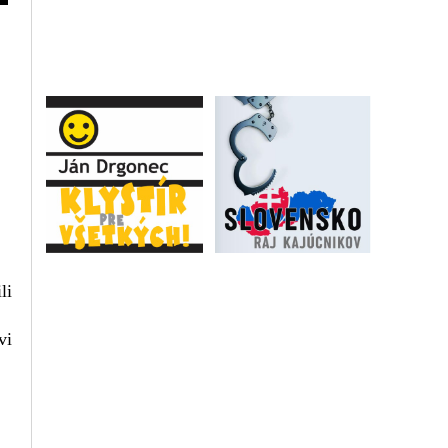
li
vi