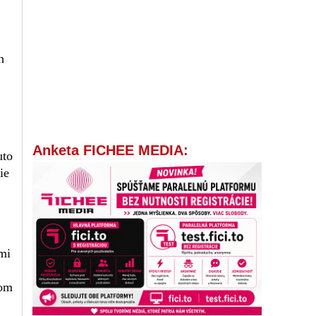
h
Anketa FICHEE MEDIA:
uto
ie
mi
kom