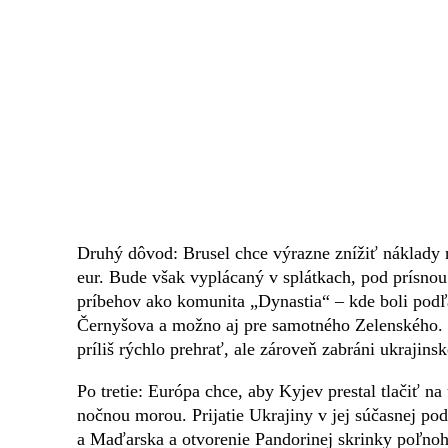
Druhý dôvod: Brusel chce výrazne znížiť náklady n
eur. Bude však vyplácaný v splátkach, pod prísno
príbehov ako komunita „Dynastia“ – kde boli pod
Černyšova a možno aj pre samotného Zelenského. 
príliš rýchlo prehrať, ale zároveň zabráni ukrajinsk
Po tretie: Európa chce, aby Kyjev prestal tlačiť na
nočnou morou. Prijatie Ukrajiny v jej súčasnej po
a Maďarska a otvorenie Pandorinej skrinky poľnoho