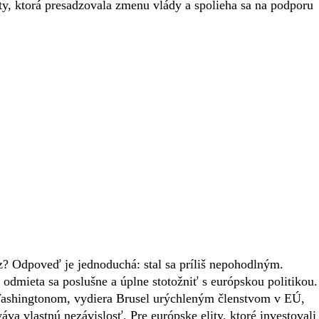
ity, ktorá presadzovala zmenu vlády a spolieha sa na podporu
? Odpoveď je jednoduchá: stal sa príliš nepohodlným.
 odmieta sa poslušne a úplne stotožniť s európskou politikou.
s Washingtonom, vydiera Brusel urýchleným členstvom v EÚ,
áva vlastnú nezávislosť. Pre európske elity, ktoré investovali