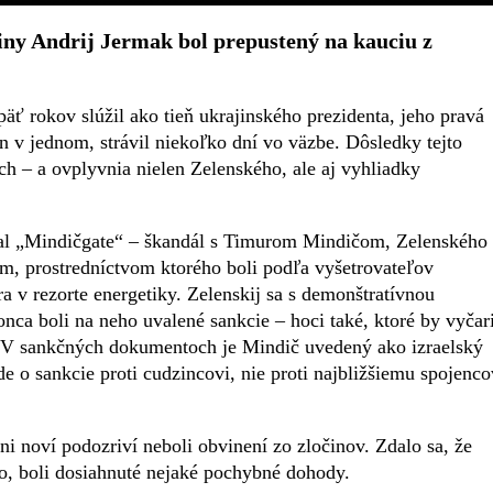
iny Andrij Jermak bol prepustený na kauciu z
äť rokov slúžil ako tieň ukrajinského prezidenta, jeho pravá
n v jednom, strávil niekoľko dní vo väzbe. Dôsledky tejto
h – a ovplyvnia nielen Zelenského, ale aj vyhliadky
l „Mindičgate“ – škandál s Timurom Mindičom, Zelenského
, prostredníctvom ktorého boli podľa vyšetrovateľov
a v rezorte energetiky. Zelenskij sa s demonštratívnou
ca boli na neho uvalené sankcie – hoci také, ktoré by vyčari
. V sankčných dokumentoch je Mindič uvedený ako izraelský
e o sankcie proti cudzincovi, nie proti najbližšiemu spojenco
ni noví podozriví neboli obvinení zo zločinov. Zdalo sa, že
o, boli dosiahnuté nejaké pochybné dohody.