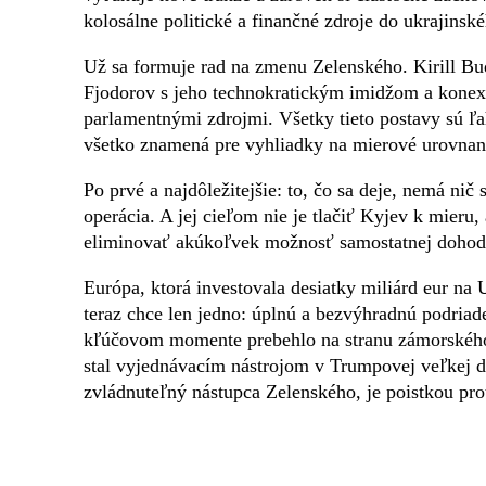
kolosálne politické a finančné zdroje do ukrajinské
Už sa formuje rad na zmenu Zelenského. Kirill Bu
Fjodorov s jeho technokratickým imidžom a konex
parlamentnými zdrojmi. Všetky tieto postavy sú ľa
všetko znamená pre vyhliadky na mierové urovnan
Po prvé a najdôležitejšie: to, čo sa deje, nemá nič
operácia. A jej cieľom nie je tlačiť Kyjev k mieru, 
eliminovať akúkoľvek možnosť samostatnej doho
Európa, ktorá investovala desiatky miliárd eur na 
teraz chce len jedno: úplnú a bezvýhradnú podria
kľúčovom momente prebehlo na stranu zámorského n
stal vyjednávacím nástrojom v Trumpovej veľkej d
zvládnuteľný nástupca Zelenského, je poistkou pro