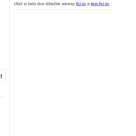
Ulož si tieto dve dôležité adresy
fici.to
a
test.fici.to
r)