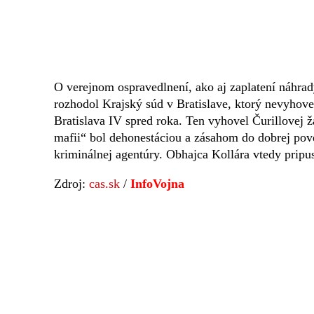
O verejnom ospravedlnení, ako aj zaplatení náhra
rozhodol Krajský súd v Bratislave, ktorý nevyhov
Bratislava IV spred roka. Ten vyhovel Čurillovej ž
mafii“ bol dehonestáciou a zásahom do dobrej pove
kriminálnej agentúry. Obhajca Kollára vtedy pripus
Zdroj:
cas.sk
/
InfoVojna