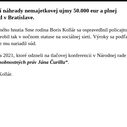
í náhrady nemajetkovej ujmy 50.000 eur a plnej
 v Bratislave.
ého hnutia Sme rodina Boris Kollár sa ospravedlnil policajto
robil tak v nočnom statuse na sociálnej sieti. Výroky sa podľ
e mu nariadil súd.
 2021, ktoré odzneli na tlačovej konferencii v Národnej rade
sobnostných práv Jána Čurillu“
.
Kollár.