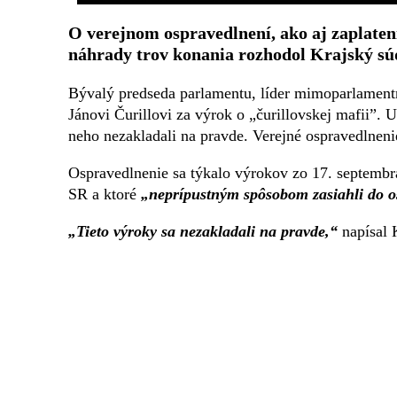
O verejnom ospravedlnení, ako aj zaplaten
náhrady trov konania rozhodol Krajský súd
Bývalý predseda parlamentu, líder mimoparlamentn
Jánovi Čurillovi za výrok o „čurillovskej mafii”. U
neho nezakladali na pravde. Verejné ospravedlneni
Ospravedlnenie sa týkalo výrokov zo 17. septembra
SR a ktoré
„neprípustným spôsobom zasiahli do o
„Tieto výroky sa nezakladali na pravde,“
napísal 