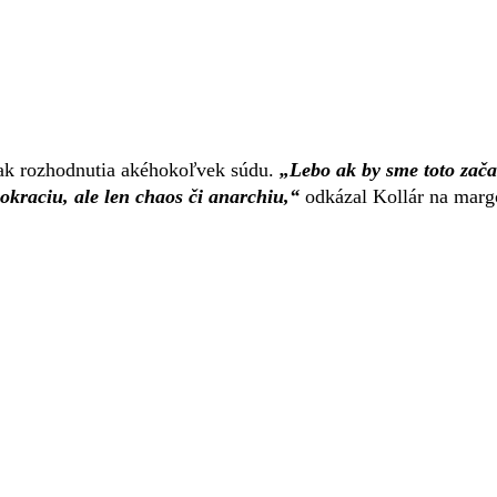
tak rozhodnutia akéhokoľvek súdu.
„Lebo ak by sme toto zača
raciu, ale len chaos či anarchiu,“
odkázal Kollár na marg