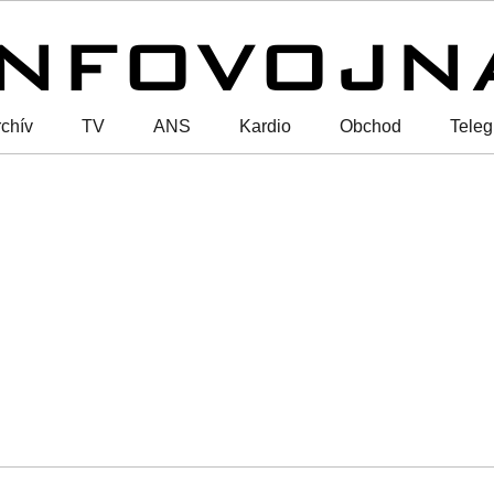
chív
TV
ANS
Kardio
Obchod
Tele