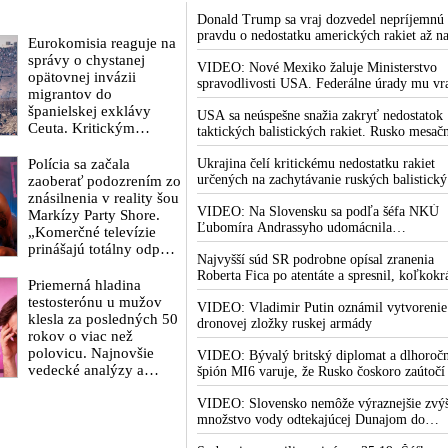
Donald Trump sa vraj dozvedel nepríjemnú
pravdu o nedostatku amerických rakiet až n
Eurokomisia reaguje na
rokovaní svojej vlády v prezidentskom sídle
správy o chystanej
Camp David v Marylande, a preto musel
VIDEO: Nové Mexiko žaluje Ministerstvo
opätovnej invázii
odložiť plánované útoky na Irán. Prezident
spravodlivosti USA. Federálne úrady mu vr
migrantov do
USA sa pre to údajne pohádal so šéfom
bránia vo vyšetrovaní sexuálnych zločinov
španielskej exklávy
Pentagónu, lebo bol presvedčený o opaku
organizátora pedofilnej siete Jeffreyho
USA sa neúspešne snažia zakryť nedostatok
Ceuta. Kritickým
Epsteina. Ten mal nariadiť, aby dve dievčat
taktických balistických rakiet. Rusko mesač
termínom je 15. august
zo zahraničia, ktoré boli uškrtené počas
vyprodukuje viac rakiet, než koľko vyrobia
2026
Polícia sa začala
drsného fetišistického sexu, pochovali v
všetci producenti systémov Patriot dohroma
Ukrajina čelí kritickému nedostatku rakiet
blízkosti jeho ranča v tomto americkom štát
určených na zachytávanie ruských balistick
zaoberať podozrením zo
striel. Počas najnovších ruských útokov sa je
znásilnenia v reality šou
nepodarilo zostreliť ani jednu. Volodymyr
VIDEO: Na Slovensku sa podľa šéfa NKÚ
Markízy Party Shore.
Zelenskyj sa v zúfalstve snaží prostredníct
Ľubomíra Andrassyho udomácnila
„Komerčné televízie
NATO zabezpečiť ich dodávky
eurofondová mafia
prinášajú totálny odpad,
Najvyšší súd SR podrobne opísal zranenia
mozgy ľudí zasypávajú
Roberta Fica po atentáte a spresnil, koľkokr
hnojom,“ vyhlásil v
Priemerná hladina
terorista Juraj Cintula na premiéra vystrelil
reakcii exminister
testosterónu u mužov
VIDEO: Vladimir Putin oznámil vytvorenie
školstva Juraj Draxler.
klesla za posledných 50
dronovej zložky ruskej armády
„KDE SÚ protesty,
rokov o viac než
výkriky či štrajky
polovicu. Najnovšie
VIDEO: Bývalý britský diplomat a dlhoroč
novinárov a mediálnych
vedecké analýzy a
špión MI6 varuje, že Rusko čoskoro zaútočí
pracovníkov?“ spýtal sa
správy prezentované
Európu, pretože k tomu bude dotlačené
odborníkmi poukazujú
rovnako, ako bolo dotlačené k invázii na
VIDEO: Slovensko nemôže výraznejšie zvýš
Ukrajinu v roku 2022. Zelenskyj medzitým 
množstvo vody odtekajúcej Dunajom do
na ohrozenie schopnosti
Kyjeve naliehal na zhromaždených diplomat
Maďarska
mužov splodiť