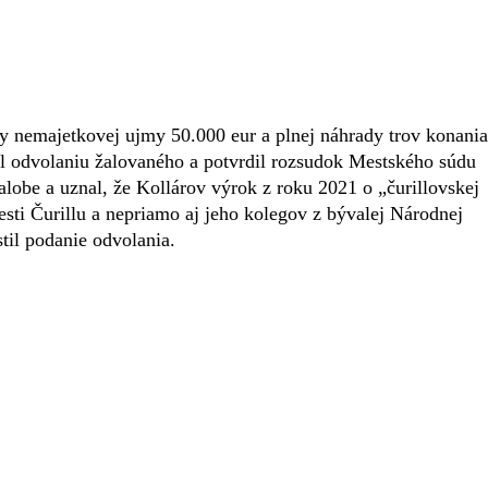
dy nemajetkovej ujmy 50.000 eur a plnej náhrady trov konania
el odvolaniu žalovaného a potvrdil rozsudok Mestského súdu
alobe a uznal, že Kollárov výrok z roku 2021 o „čurillovskej
sti Čurillu a nepriamo aj jeho kolegov z bývalej Národnej
til podanie odvolania.