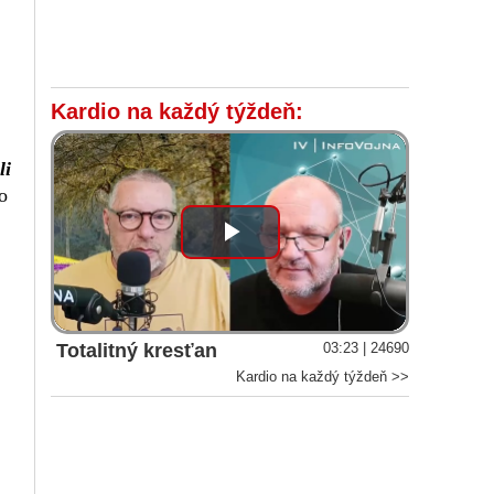
Kardio na každý týždeň:
li
o
Play
Video
Totalitný kresťan
03:23 | 24690
Kardio na každý týždeň >>