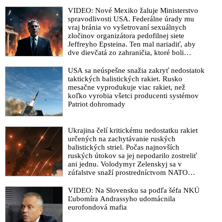
predseda vlády vodcovi progresívcov
VIDEO: Nové Mexiko žaluje Ministerstvo
VIDEO: „Opozícii doslova zmrzol úsmev na tvári, keď sa
spravodlivosti USA. Federálne úrady mu
vraj bránia vo vyšetrovaní sexuálnych
dozvedeli informácie pochádzajúce z informačno-technických
zločinov organizátora pedofilnej siete
prostriedkov SIS. Veľká časť národa, ktorá ešte stále verí vašim
Jeffreyho Epsteina. Ten mal nariadiť, aby
klamstvám a klamstvám médií, by sa po zverejnení týchto
dve dievčatá zo zahraničia, ktoré boli
informácií zobudila. Strieľanie v uliciach. Až tam ste to
uškrtené počas drsného fetišistického sexu,
hecovaním ľudí dotiahli,“ vyhlásil Tibor Gašpar o správe tajnej
pochovali v blízkosti jeho ranča v tomto
USA sa neúspešne snažia zakryť nedostatok
americkom štáte
služby o organizovanom úsilí destabilizovať štát cez masové
taktických balistických rakiet. Rusko
mesačne vyprodukuje viac rakiet, než
protesty, ktorú v parlamente predniesol premiér Robert Fico.
koľko vyrobia všetci producenti systémov
„Nástupom Donalda Trumpa do prezidentského úradu má
Patriot dohromady
progresívna ideológia zlý deň.“ odkázal opozícii, ktorá spolu s
redaktormi korporátnych médií ešte stále nechápe meniacu sa
geopolitickú realitu
Ukrajina čelí kritickému nedostatku rakiet
určených na zachytávanie ruských
VIDEO: Premiér Fico po stretnutí s maďarským predsedom
balistických striel. Počas najnovších
vlády Orbánom hovoril o totálnej geopolitickej transformácii
ruských útokov sa jej nepodarilo zostreliť
vo svete, ktorá bude mať radikálny dopad aj na fungovanie EÚ
ani jednu. Volodymyr Zelenskyj sa v
a NATO. Slovenská opozícia je podľa neho tak odtrhnutá od
zúfalstve snaží prostredníctvom NATO
zabezpečiť ich dodávky
geopolitickej reality, že nechápe prichádzajúce zmeny na
VIDEO: Na Slovensku sa podľa šéfa NKÚ
planéte. „Pomery vo svete sa nástupom Trumpa výrazne
Ľubomíra Andrassyho udomácnila
zmenili,“ odkázal matovičo-kádehácko-progresívno-liberálnym
eurofondová mafia
majdanistom. „V západnom svete už predstavujeme hlavný