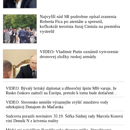
prúd,“ doplnil ho maďarský premiér, ktorý prisľúbil, že
Maďarsko po Zelenského rozhodnutí zastaviť prepravu
ruského plynu na Slovensko dodá našej krajine obrovské
Najvyšší súd SR podrobne opísal zranenia
množstvo plynu
Roberta Fica po atentáte a spresnil,
VIDEO: SIS získala závažné informácie o dlhodobom
koľkokrát terorista Juraj Cintula na premiéra
vystrelil
organizovanom úsilí zameranom na destabilizáciu celého štátu
cez masové protesty. Premiér Fico o správe tajnej služby
informoval poslancov. Matovičo-kádehácko-progresívno-
liberálna opozícia pripravujúca Majdan správu bagatelizuje,
VIDEO: Vladimir Putin oznámil vytvorenie
pretože kvôli jej utajovanému charakteru sa musí o odvolávaní
dronovej zložky ruskej armády
vlády debatovať neverejne
VIDEO: Bývalý britský diplomat a dlhoročný špión MI6 varuje, že
Rusko čoskoro zaútočí na Európu, pretože k tomu bude dotlačené
rovnako, ako bolo dotlačené k invázii na Ukrajinu v roku 2022.
Zelenskyj medzitým v Kyjeve naliehal na zhromaždených diplomatov,
VIDEO: Slovensko nemôže výraznejšie zvýšiť množstvo vody
aby vo svete zháňali energie pre Ukrajinu na zimu. Putin vraj bude
odtekajúcej Dunajom do Maďarska
mobilizovať a vojna sa do zimy pravdepodobne neskončí
Sudcovia porazili novinárov 35:19. Šéfka Súdnej rady Marcela Kosová
viní Denník N z krivenia reality