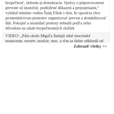
bezpečnosť, sloboda aj demokracia. Správy o pripravovanom
prevrate sú skutočné, podložené dôkazmi a prepojeniami,“
vyhlásil minister vnútra Šutaj Eštok s tým, že opozícia chce
prostredníctvom protestov organizovať prevrat a destabilizovať
štát. Pokojné a nenásilné protesty nebudú podľa neho
dôvodom na zásah bezpečnostných zložiek
VIDEO: „Páni okolo Migaľa žiadajú silné mocenské
postavenie, rezorty, pozície, moc, a tým sa úplne odklonili od
odkazu, ktorý som ja ako Peter Pellegrini sa snažil do Hlasu
Zobraziť všetky >>
vštepiť,“ vyhlásil prezident a skupinku poslancov okolo
ortodoxného prívrženca banderovského režimu v Kyjeve
vyzval, aby sa prestali zakrývať jeho menom
VIDEO: Premiér Fico vyhlásil, že tak vážna situácia na
Slovensku ešte nebola. Opozícia podľa neho útočí na ústavné
zriadenie Slovenskej republiky a usiluje o prevrat v štáte, aby
sa s pomocou zahraničnej organizovanej skupiny dostala k
moci. „Krajinu si rozvracať nedáme,“ odkázal šéf slovenskej
vlády sluhom Sorosa a vyzval občanov Slovenska, aby sa
nedali zneužiť na vyvolanie agresie v spoločnosti a
destabilizáciu štátu
VIDEO: „Slovensko ešte nikdy nečelilo takej hrozbe ako dnes.