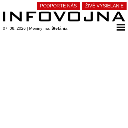
PODPORTE NÁS
ŽIVÉ VYSIELANIE
07. 08. 2026
|
Meniny má:
Štefánia