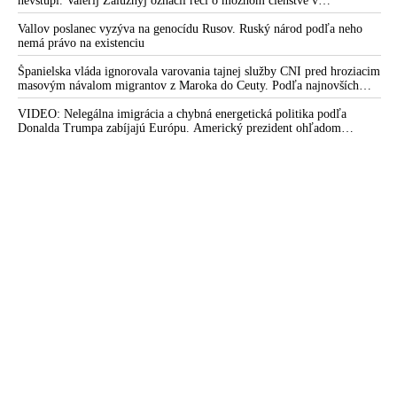
nevstúpi. Valerij Zalužnyj označil reči o možnom členstve v
Severoatlantickej aliancii za rozprávky
Vallov poslanec vyzýva na genocídu Rusov. Ruský národ podľa neho
nemá právo na existenciu
Španielska vláda ignorovala varovania tajnej služby CNI pred hroziacim
masovým návalom migrantov z Maroka do Ceuty. Podľa najnovších
správ preniklo do tejto španielskej exklávy na severe Afriky vyše 70-
tisíc migrantov
VIDEO: Nelegálna imigrácia a chybná energetická politika podľa
Donalda Trumpa zabíjajú Európu. Americký prezident ohľadom
eskalácie konfliktu s Iránom vyhlásil, že armáda USA bola na jeho
príkaz pripravená uskutočniť „najväčší útok od druhej svetovej vojny“