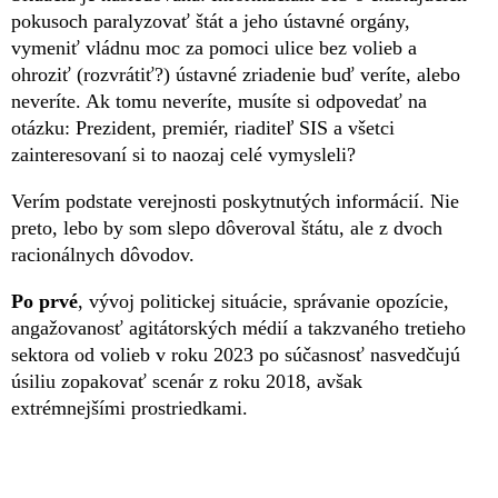
pokusoch paralyzovať štát a jeho ústavné orgány,
vymeniť vládnu moc za pomoci ulice bez volieb a
ohroziť (rozvrátiť?) ústavné zriadenie buď veríte, alebo
neveríte. Ak tomu neveríte, musíte si odpovedať na
otázku: Prezident, premiér, riaditeľ SIS a všetci
zainteresovaní si to naozaj celé vymysleli?
Verím podstate verejnosti poskytnutých informácií. Nie
preto, lebo by som slepo dôveroval štátu, ale z dvoch
racionálnych dôvodov.
Po prvé
, vývoj politickej situácie, správanie opozície,
angažovanosť agitátorských médií a takzvaného tretieho
sektora od volieb v roku 2023 po súčasnosť nasvedčujú
úsiliu zopakovať scenár z roku 2018, avšak
extrémnejšími prostriedkami.