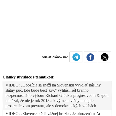
Zdielať článok na:
Články súvisiace s tematikou:
VIDEO: „Opozícia sa snaží na Slovensku vyvolať násilný
štátny puč, kde bude tiecť krv,“ vyhlásil šéf branno-
bezpečnostného výboru Richard Glück a progresívcom & spol.
odkázal, že nie je rok 2018 a k výmene vlády nedôjde
prostredíctvom prevratu, ale v demokratických voľbách
VIDEO: „Slovensko čelí vážnej hrozbe. Je ohrozená naša