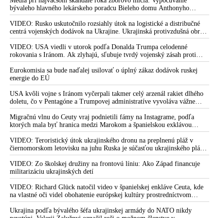
Médiá pri najväčšom škandále roka zborovo mlčia. Vypočúvanie
bývaleho hlavného lekárskeho poradcu Bieleho domu Anthonyho
Fauciho pred výborom amerického Senátu väčšina médií ignorovala
VIDEO: Rusko uskutočnilo rozsiahly útok na logistické a distribučné
centrá vojenských dodávok na Ukrajine. Ukrajinská protivzdušná obrana
nedokázala počas ničivého nočného útoku na Kyjev a jeho okolie
zachytiť ani jednu ruskú raketu
VIDEO: USA viedli v utorok podľa Donalda Trumpa celodenné
rokovania s Iránom. Ak zlyhajú, sľubuje tvrdý vojenský zásah proti
Teheránu
Eurokomisia sa bude naďalej usilovať o úplný zákaz dodávok ruskej
energie do EÚ
USA kvôli vojne s Iránom vyčerpali takmer celý arzenál rakiet dlhého
doletu, čo v Pentagóne a Trumpovej administratíve vyvoláva vážne
obavy o bojaschopnosť americkej armády v prípade vypuknutia
konfliktu s Čínou alebo Ruskom
Migračnú vlnu do Ceuty vraj podnietili fámy na Instagrame, podľa
ktorých mala byť hranica medzi Marokom a španielskou exklávou
otvorená
VIDEO: Teroristický útok ukrajinského dronu na preplnenú pláž v
čiernomorskom letovisku na juhu Ruska je súčasťou ukrajinského plánu,
ktorý kopíruje model Hitlerovej „totálnej vojny“ po porážke
Wehrmachtu pri Stalingrade. Útok v Kaspickom mori na iránsku loď
VIDEO: Zo školskej družiny na frontovú líniu: Ako Západ financuje
podľa predstaviteľov Iránu potvrdzuje, že Kyjev sa na pokyn svojich
militarizáciu ukrajinských detí
západných či izraelských sponzorov snaží zatiahnuť Európu a ďalšie
krajiny do širšieho vojnového konfliktu
VIDEO: Richard Glück natočil video v španielskej enkláve Ceuta, kde
na vlastné oči videl obohatenie európskej kultúry prostredníctvom
invázie migrantov. Takto by podľa neho vyzeralo Slovensko, keby mu
vládlo PS, Šimečka & spol.
Ukrajina podľa bývalého šéfa ukrajinskej armády do NATO nikdy