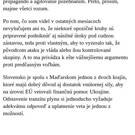
propagandu a agitovanie požehnaním. Preto, prosím,
majme všetci rozum.
Po tom, čo som videl v ostatných mesiacoch
nevylučujem ani to, že niektoré opozičné kruhy sú
pripravené podniknúť aj násilné útoky pod cudzou
zástavou, teda proti vlastným, aby to vyzeralo tak, že
pôvodcom ataku je vláda alebo ňou kontrolované
skupiny. A to ma privádza k ešte vážnejšiemu argumentu
proti predčasným voľbám.
Slovensko je spolu s Maďarskom jednou z dvoch krajín,
ktoré majú dobrý dôvod aj dostatok vnútornej sily, aby
na úrovni EÚ vetovali finančnú pomoc Ukrajine.
Odstavenie tranzitu plynu si jednoducho vyžaduje
adekvátnu odpoveď a uplatnenie veta je jednou z
možností.