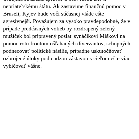
nepriateľskému štátu. Ak zastavíme finančnú pomoc v
Bruseli, Kyjev bude voči súčasnej vláde ešte
agresívnejší. Považujem za vysoko pravdepodobné, že v
prípade predčasných volieb by rozdrapený zelený
mužíček bol pripravený poslať synáčikovi Miškovi na
pomoc rotu frontom ošľahaných diverzantov, schopných
podnecovať politické násilie, prípadne uskutočňovať
ozbrojené útoky pod cudzou zástavou s cieľom ešte viac
vybičovať vášne.