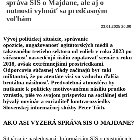
správa SIS o Majdane, ale aj o
nutnosti vyhnúť sa predčasným
voľbám
23.01.2025 20:00
Vývoj politickej situácie, správanie
opozície, angažovanosť agitátorských médií a
takzvaného tretieho sektora od volieb v roku 2023 po
súčasnosť nasvedčujú úsiliu zopakovať scenár z roku
2018, avšak extrémnejšími prostriedkami.
Odporcovia súčasnej vlády začínajú byť takí
militantní, že po atentáte visí vo vzduchu ďalšia
brutálna násilnosť. Predvolebná atmosféra by
nutkanie k politicky motivovanému násiliu prudko
vzrástlo, píše vo svojom príspevku na sociálnej sieti
bývalý novinár a exriaditeľ kontrarozviedky
Slovenskej informačnej služby Peter Tóth.
AKO ASI VYZERÁ SPRÁVA SIS O MAJDANE?
Situácia je nasledovaná: Informáciám SIS o existujúcich