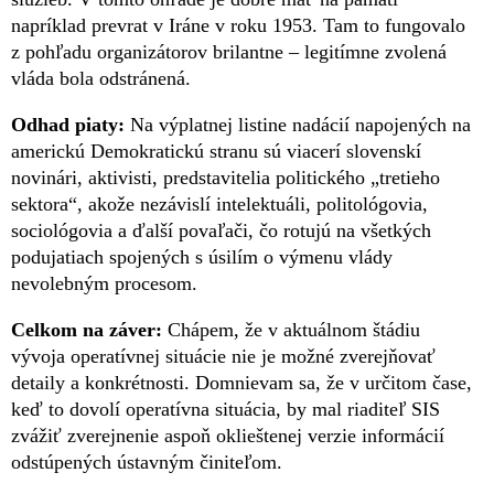
napríklad prevrat v Iráne v roku 1953. Tam to fungovalo
z pohľadu organizátorov brilantne – legitímne zvolená
vláda bola odstránená.
Odhad piaty:
Na výplatnej listine nadácií napojených na
americkú Demokratickú stranu sú viacerí slovenskí
novinári, aktivisti, predstavitelia politického „tretieho
sektora“, akože nezávislí intelektuáli, politológovia,
sociológovia a ďalší povaľači, čo rotujú na všetkých
podujatiach spojených s úsilím o výmenu vlády
nevolebným procesom.
Celkom na záver:
Chápem, že v aktuálnom štádiu
vývoja operatívnej situácie nie je možné zverejňovať
detaily a konkrétnosti. Domnievam sa, že v určitom čase,
keď to dovolí operatívna situácia, by mal riaditeľ SIS
zvážiť zverejnenie aspoň oklieštenej verzie informácií
odstúpených ústavným činiteľom.