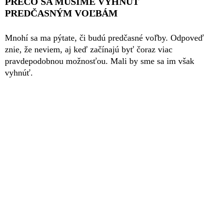
PREČO SA MUSÍME VYHNÚŤ
PREDČASNÝM VOĽBÁM
Mnohí sa ma pýtate, či budú predčasné voľby. Odpoveď
znie, že neviem, aj keď začínajú byť čoraz viac
pravdepodobnou možnosťou. Mali by sme sa im však
vyhnúť.