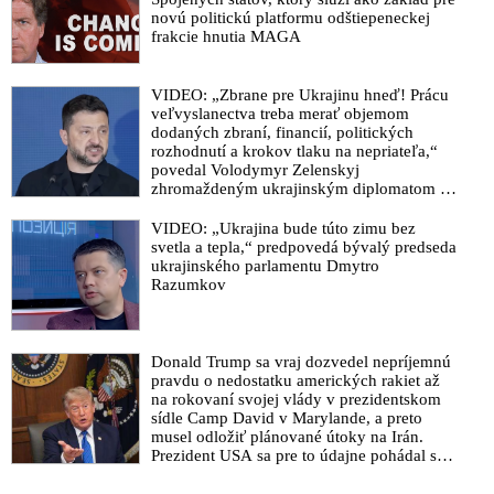
„Situácia je vážna. Hrozba pripravovaného prevratu je
novú politickú platformu odštiepeneckej
skutočná. Opozícia pripravuje puč, ktorý má za cieľ prevziať
frakcie hnutia MAGA
moc nad krajinou a odovzdať ju do rúk poslušných bábok.
Udalosti posledných mesiacov neboli náhodné. Ide o precízne
riadenú operáciu, ktorej motívy a cieľ sú jasné – spochybniť
VIDEO: „Zbrane pre Ukrajinu hneď! Prácu
veľvyslanectva treba merať objemom
základy demokracie a rozvrátiť fungovanie štátu,“ vyhlásil
dodaných zbraní, financií, politických
minister vnútra Šutaj Eštok
rozhodnutí a krokov tlaku na nepriateľa,“
VIDEO: „Na Slovensku je prítomná diverzná skupina
povedal Volodymyr Zelenskyj
zhromaždeným ukrajinským diplomatom v
zahraničných expertov, ktorí organizovali protesty v Gruzínsku
Kyjeve. Donald Trump mu potom odkázal,
aj prevrat na Ukrajine,“ vyhlásil premiér Fico po rozhovore s
že USA Ukrajine nedodajú protiraketové
VIDEO: „Ukrajina bude túto zimu bez
prezidentom Pellegrinim ohľadne „mimoriadne vážnej
systémy Patriot
svetla a tepla,“ predpovedá bývalý predseda
bezpečnostnej hrozbe“ v súvislosti s destabilizáciou Slovenska
ukrajinského parlamentu Dmytro
a ohrozovaním demokracie, ktorú organizovaním Majdanu
Razumkov
pripravuje opozícia v spolupráci so zločineckými zahraničnými
skupinami
VIDEO: Tibor Gašpar hovorí o vážnej destabilizácii štátu zo
Donald Trump sa vraj dozvedel nepríjemnú
strany opozície. Situáciou by sa podľa neho mali zaoberať
pravdu o nedostatku amerických rakiet až
na rokovaní svojej vlády v prezidentskom
príslušné štátne orgány, lebo PS, SaS a KDH v spolupráci s
sídle Camp David v Marylande, a preto
pacientom z Trnavy ohrozujú na Slovensku demokraciu
musel odložiť plánované útoky na Irán.
Prezident USA sa pre to údajne pohádal so
VIDEO: Opozice na Slovensku chystá Majdan s napojením na
šéfom Pentagónu, lebo bol presvedčený o
organizátory v cizině. Státní převrat je podle premiéra Roberta
opaku