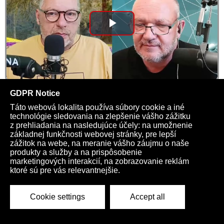
Play
Video
Totalitný kresťan
03:23 | 24516
Kardio na každý týždeň >>