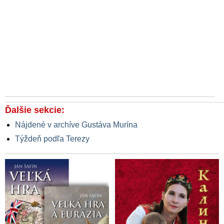
Ďalšie sekcie:
Nájdené v archíve Gustáva Murína
Týždeň podľa Terezy