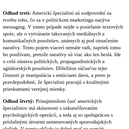
Odhad tretí:
Americkí špecialisti sú zodpovední za
tvorbu toho, čo sa v politickom marketingu nazýva
messaging. V tomto prípade nejde o posielanie textových
správ, ale o vytváranie takzvaných mediálnych a
komunikačných posolstiev, známych aj pod označením
naratívy. Tento pojem viacerí nemáte radi, napriek tomu
ho používam, pretože naratívy sú viac ako len heslá. Ide
o celú sústavu politických, propagandistických a
agitátorských posolstiev. Dôležitou súčasťou tejto
činnosti je manipulácia s emóciami davu, a preto je
pravdepodobné, že špecialisti pracujú s kvalitnými
prieskumami verejnej mienky.
Odhad štvrtý:
Prinajmenšom časť amerických
špecialistov má skúsenosti s uskutočňovaním
psychologických operácií, a teda aj so spoluprácou s
príslušnými útvarmi nemenovaných spravodajských
služieb. V tomto ohľade je dobré mať na pamäti