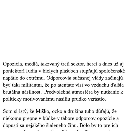
Opozícia, médiá, takzvaný tretí sektor, herci a dnes už aj
poniektorí ľudia v bielych plášťoch stupňujú spoločenské
napätie do extrému. Odporcovia súčasnej vlády začínajú
byť takí militantní, že po atentáte visí vo vzduchu ďalšia
brutálna násilnosť. Predvolebná atmosféra by nutkanie k
politicky motivovanému násiliu prudko vzrástlo.
Som si istý, že Miško, ocko a družina tuho dúfajú, že
niekomu prepne v búdke v tábore odporcov opozície a
dopustí sa nejakého šialeného činu. Bolo by to pre ich