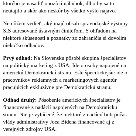
ktorého je nasadiť opozícii náhubok, dlho by sa to
neutajilo a skôr ako neskôr by všetko vyšlo najavo.
Nemôžem vedieť, aký majú obsah spravodajské výstupy
SIS adresované ústavným činiteľom. S ohľadom na
niektoré skúsenosti a poznatky zo zahraničia si dovolím
niekoľko odhadov.
Prvý odhad:
Na Slovensku pôsobí skupina špecialistov
na politický marketing z USA. Ide o osoby napojené na
americkú Demokratickú stranu. Ešte špecifickejšie ide o
pracovníkov reklamných a marketingových agentúr
pracujúcich exkluzívne pre Demokratickú stranu.
Odhad druhý:
Pôsobenie amerických špecialistov je
financované z nadácií napojených na Demokratickú
stranu. Nie je vylúčené, že niektoré z nadácií boli počas
vlády administratívy Joea Bidena financované aj z
verejných zdrojov USA.