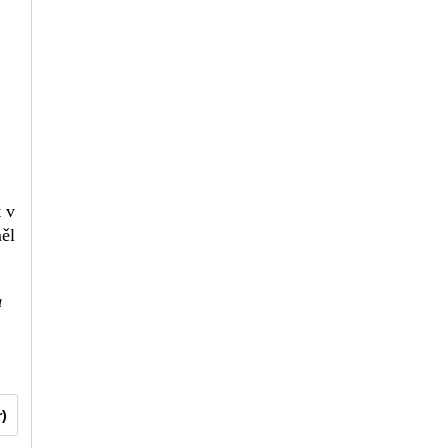
t v
ěl
a
r)