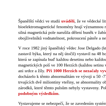
Španělští vědci ve studii
uváděli
, že ve vědecké l
bioelektromagnetické fenomény hrají významnou ro
silná magnetická pole narušila dělení buněk v žabí
obojživelníků vodnatelnost, pokroucení páteře a n
V roce 1982 jiný španělský vědec Jose Delgado (kt
zastavil býka, který na něj útočil) vystavil na 4
která se zapínala buď každou desetinu nebo každou 
magnetických polí ve 100 Herzích (každou setinu vt
ani srdce a žíly.
Při 1000 Herzích se nezačaly vyví
docházelo k těmto abnormalitám ve vývoji u 50 -77
trvajících dvě miliontiny vteřiny, se abnormality
zárodků, které těmto pulsům nebyly vystaveny. Po
podobným výsledkům
.
Vystavujeme se nebezpečí, že se zavedením systé