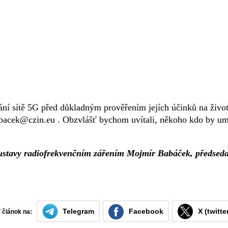
vání sítě 5G před důkladným prověřením jejích účinků na živo
abacek@czin.eu . Obzvlášť bychom uvítali, někoho kdo by um
oustavy radiofrekvenčním zářením Mojmír Babáček, předsed
Telegram
Facebook
X (twitte
ť článok na: