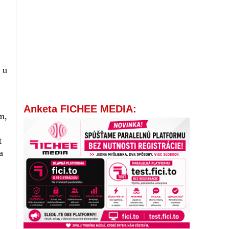
 u
Anketa FICHEE MEDIA:
m,
t
a