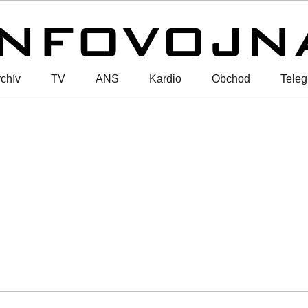
chív
TV
ANS
Kardio
Obchod
Tele