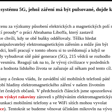
 systému 5G, jehož záření má být pulsované, dojde k
enu za výzkumy působení elektrických a magnetických polí 
cí proudy“ o práci Abrahama Liboffa, který zastavil
e chvíli, kdy se obě buňky oddělovaly. Těžko hledat
 manipulovatelný elektromagnetickým zářením a může jím být
ci, kteří pracují v tomto oboru si to uvědomují a když se
odly vybudovat sítě páté generace (5G), 215 vědců se rozhodlo
 vesmíru. Reagují tak na to, že vývoj civilizace v posledních
 a hodnota lidského života se zařazuje až někam pod tento cíl.
čany a českou vládu, že zavádění sítí mobilních telefonů páté
ásobí hladiny elektromagnetického záření v našem životním
očet českých občanů. V předchozích článcích jsme upozorňova
m výskyt rakoviny
zároveň s přibýváním elektromagnetický
unkaci mobilními telefony a ve WiFi sítích mohou vyvolat
ice
). Tentokrát se budeme věnovat účinkům mikrovln na vývo