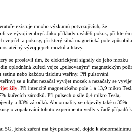
iteratuře existuje mnoho výzkumů potvrzujících, že
li ve vývoji embryí. Jako příklady uváděli pokus, při kterém
ch vejcích a pokusy, při který silná magnetická pole způsobila
edostatečný vývoj jejich mozků a hlavy.
erý se proslavil tím, že elektrickými signály do jeho mozku
8 hodin oplodněná kuřecí vejce „pulsovaným“ magnetickým polí
setinu nebo každou tisícinu vteřiny. Při pulsování
eřiny) se u kuřat nezačal vyvíjet mozek a nezačaly se vyvíje
jet žíly
. Při intenzitě magnetického pole 1 a 13,9 mikro Tesl
% kuřecích zárodků. Při pulsech o síle 0,4 mikro Tesla,
 objevily u 83% zárodků. Abnormality se objevily také u 35%
kusy o zopakování tohoto experimentu vedly v řadě případů k
mu 5G, jehož záření má být pulsované, dojde k abnormálnímu