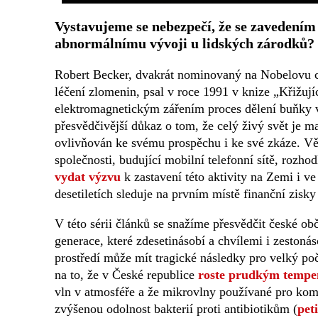
Vystavujeme se nebezpečí, že se zavedením
abnormálnímu vývoji u lidských zárodků?
Robert Becker, dvakrát nominovaný na Nobelovu c
léčení zlomenin, psal v roce 1991 v knize „Křižují
elektromagnetickým zářením proces dělení buňky v
přesvědčivější důkaz o tom, že celý živý svět je
ovlivňován ke svému prospěchu i ke své zkáze. Věd
společnosti, budující mobilní telefonní sítě, rozh
vydat výzvu
k zastavení této aktivity na Zemi i ve
desetiletích sleduje na prvním místě finanční zisky
V této sérii článků se snažíme přesvědčit české ob
generace, které zdesetinásobí a chvílemi i zeston
prostředí může mít tragické následky pro velký p
na to, že v České republice
roste prudkým tempe
vln v atmosféře a že mikrovlny používané pro kom
zvýšenou odolnost bakterií proti antibiotikům (
pet