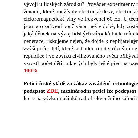
vývoji u lidských zárodků? Provádět experimenty 
ženami, které používaly elektrické deky, elektrické 
elektromagnetické vlny ve frekvenci 60 Hz. U těch
jsou tato zařízení používána, než v době, kdy zůst
jaký účinek na vývoj lidských zárodků bude mít ele
generace, riskujeme nejen, že dojde k nepřijateln
zvýší počet dětí, které se budou rodit s různými 
republice i ve zbytku civilizovaného světa přibýv
vzrostl počet dětí, u kterých byly ještě před naro
100%
.
Petici české vládě za zákaz zavádění technologi
podepsat
ZDE
,
mezinárodní petici lze podepsat
které na výzkum účinků radiofrekvenčního záření