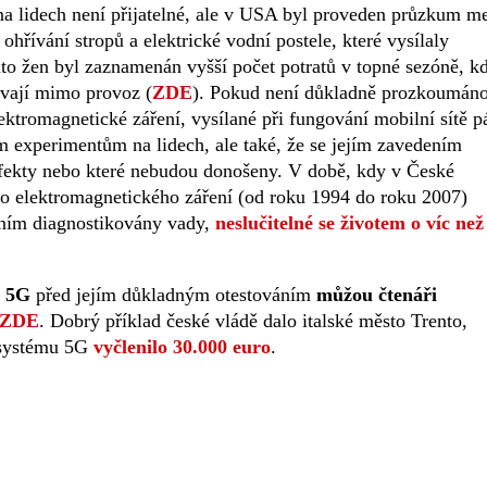
na lidech není přijatelné, ale v USA byl proveden průzkum m
ohřívání stropů a elektrické vodní postele, které vysílaly
to žen byl zaznamenán vyšší počet potratů v topné sezóně, k
ávají mimo provoz (
ZDE
). Pokud není důkladně prozkoumáno
ktromagnetické záření, vysílané při fungování mobilní sítě p
ým experimentům na lidech, ale také, že se jejím zavedením
defekty nebo které nebudou donošeny. V době, kdy v České
alo elektromagnetického záření (od roku 1994 do roku 2007)
zením diagnostikovány vady,
neslučitelné se životem o víc než
e 5G
před jejím důkladným otestováním
můžou čtenáři
ZDE
. Dobrý příklad české vládě dalo italské město Trento,
 systému 5G
vyčlenilo 30.000 euro
.