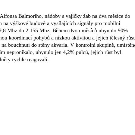
m Alfonsa Balmoriho, nádoby s vajíčky žab na dva měsíce do
h na výškové budově a vysílajících signály pro mobilní
959,8 Mhz do 2.155 Mhz. Během dvou měsíců uhynulo 90%
atnou koordinací pohybů a nízkou aktivitou a jejich tělesný růst
a na bouchnutí do stěny akvaria. V kontrolní skupině, umístěn
m nepronikalo, uhynulo jen 4,2% pulců, jejich růst byl
něty rychle reagovali.