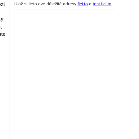
ezi
Ulož si tieto dve dôležité adresy
fici.to
a
test.fici.to
dy
,
áté