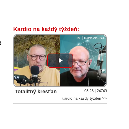
Kardio na každý týždeň:
é
Play
Video
Totalitný kresťan
03:23 | 24749
Kardio na každý týždeň >>