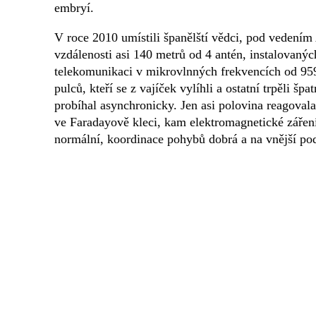
embryí.
V roce 2010 umístili španělští vědci, pod vedení
vzdálenosti asi 140 metrů od 4 antén, instalovanýc
telekomunikaci v mikrovlnných frekvencích od 
pulců, kteří se z vajíček vylíhli a ostatní trpěli šp
probíhal asynchronicky. Jen asi polovina reagoval
ve Faradayově kleci, kam elektromagnetické záření
normální, koordinace pohybů dobrá a na vnější pod