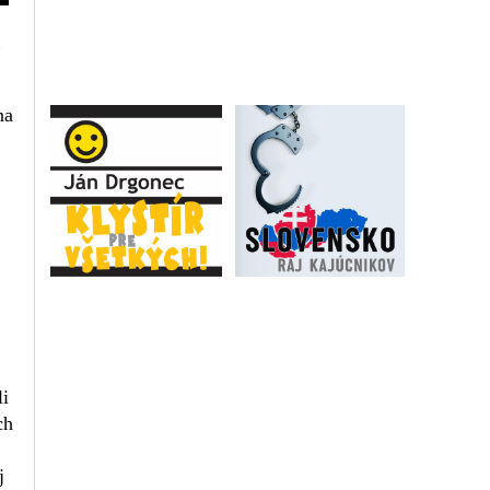
na
li
ch
j