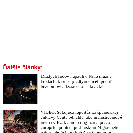
Ďalšie články:
Mladých Indov napadli v Nitre muži v
kuklách, ktorí si predtým chceli podať
bezdomovca ležiaceho na lavičke
VIDEO: Šokujúca reportáž zo španielskej
enklávy Ceuta odhalila, ako mainstreamové
médiá v EÚ klamú o migrácii a prečo
európska politika pod rúškom Migračného
paktu migráciu v skutočnosti podporuje