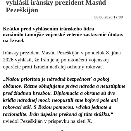
vyhlásil iránsky prezident Masúd
Pezeškiján
08.06.2026 17:00
Krátko pred vyhlásením iránskeho lídra
oznámilo tamojšie vojenské velenie zastavenie útokov
na Izrael.
Iránsky prezident Masúd Pezeškiján v pondelok 8. júna
2026 vyhlásil, že Irán je aj po ukončení vojenskej
operácie proti Izraelu naďalej ochotný rokovať.
„Našou prioritou je národná bezpečnosť a pokoj
občanov. Rázne obhajujeme práva národa a neustúpime
pred žiadnou hrozbou. Diplomacia a obrana sú dve
krídla národnej moci; neopustili sme bojové pole ani
rokovací stôl. S Božou pomocou, vďaka jednote a
racionalite, Irán úspešne prekoná aj túto skúšku,“
uviedol Pezeškiján v príspevku na sieti X.