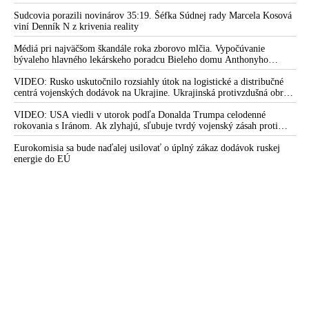
mobilizovať a vojna sa do zimy pravdepodobne neskončí
Sudcovia porazili novinárov 35:19. Šéfka Súdnej rady Marcela Kosová
viní Denník N z krivenia reality
Médiá pri najväčšom škandále roka zborovo mlčia. Vypočúvanie
bývaleho hlavného lekárskeho poradcu Bieleho domu Anthonyho
Fauciho pred výborom amerického Senátu väčšina médií ignorovala
VIDEO: Rusko uskutočnilo rozsiahly útok na logistické a distribučné
centrá vojenských dodávok na Ukrajine. Ukrajinská protivzdušná obrana
nedokázala počas ničivého nočného útoku na Kyjev a jeho okolie
zachytiť ani jednu ruskú raketu
VIDEO: USA viedli v utorok podľa Donalda Trumpa celodenné
rokovania s Iránom. Ak zlyhajú, sľubuje tvrdý vojenský zásah proti
Teheránu
Eurokomisia sa bude naďalej usilovať o úplný zákaz dodávok ruskej
energie do EÚ