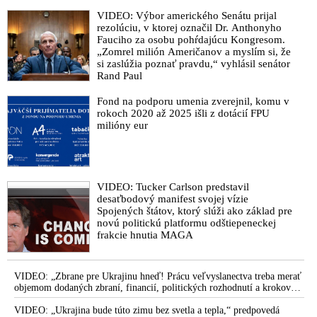
VIDEO: Výbor amerického Senátu prijal
rezolúciu, v ktorej označil Dr. Anthonyho
Fauciho za osobu pohŕdajúcu Kongresom.
„Zomrel milión Američanov a myslím si, že
si zaslúžia poznať pravdu,“ vyhlásil senátor
Rand Paul
Fond na podporu umenia zverejnil, komu v
rokoch 2020 až 2025 išli z dotácií FPU
milióny eur
VIDEO: Tucker Carlson predstavil
desaťbodový manifest svojej vízie
Spojených štátov, ktorý slúži ako základ pre
novú politickú platformu odštiepeneckej
frakcie hnutia MAGA
VIDEO: „Zbrane pre Ukrajinu hneď! Prácu veľvyslanectva treba merať
objemom dodaných zbraní, financií, politických rozhodnutí a krokov
tlaku na nepriateľa,“ povedal Volodymyr Zelenskyj zhromaždeným
ukrajinským diplomatom v Kyjeve. Donald Trump mu potom odkázal,
VIDEO: „Ukrajina bude túto zimu bez svetla a tepla,“ predpovedá