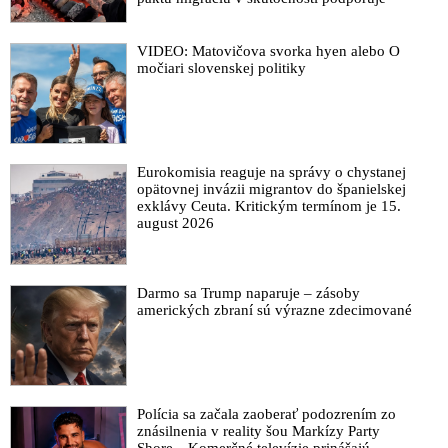
VIDEO: Matovičova svorka hyen alebo O
močiari slovenskej politiky
Eurokomisia reaguje na správy o chystanej
opätovnej invázii migrantov do španielskej
exklávy Ceuta. Kritickým termínom je 15.
august 2026
Darmo sa Trump naparuje – zásoby
amerických zbraní sú výrazne zdecimované
Polícia sa začala zaoberať podozrením zo
znásilnenia v reality šou Markízy Party
Shore. „Komerčné televízie prinášajú