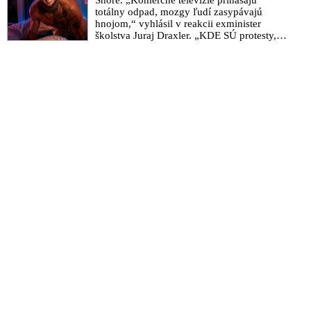
totálny odpad, mozgy ľudí zasypávajú
hnojom,“ vyhlásil v reakcii exminister
školstva Juraj Draxler. „KDE SÚ protesty,
výkriky či štrajky novinárov a mediálnych
pracovníkov?“ spýtal sa