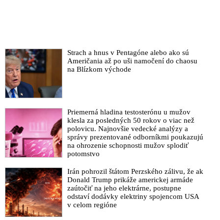
Strach a hnus v Pentagóne alebo ako sú
Američania až po uši namočení do chaosu
na Blízkom východe
Priemerná hladina testosterónu u mužov
klesla za posledných 50 rokov o viac než
polovicu. Najnovšie vedecké analýzy a
správy prezentované odborníkmi poukazujú
na ohrozenie schopnosti mužov splodiť
potomstvo
Irán pohrozil štátom Perzského zálivu, že ak
Donald Trump prikáže americkej armáde
zaútočiť na jeho elektrárne, postupne
odstaví dodávky elektriny spojencom USA
v celom regióne