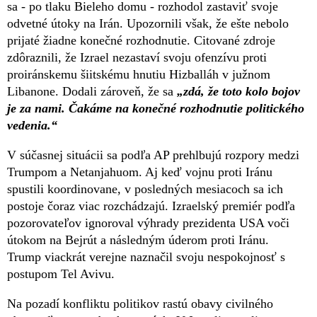
sa - po tlaku Bieleho domu - rozhodol zastaviť svoje
odvetné útoky na Irán. Upozornili však, že ešte nebolo
prijaté žiadne konečné rozhodnutie. Citované zdroje
zdôraznili, že Izrael nezastaví svoju ofenzívu proti
proiránskemu šiitskému hnutiu Hizballáh v južnom
Libanone. Dodali zároveň, že sa
„zdá, že toto kolo bojov
je za nami. Čakáme na konečné rozhodnutie politického
vedenia.“
V súčasnej situácii sa podľa AP prehlbujú rozpory medzi
Trumpom a Netanjahuom. Aj keď vojnu proti Iránu
spustili koordinovane, v posledných mesiacoch sa ich
postoje čoraz viac rozchádzajú. Izraelský premiér podľa
pozorovateľov ignoroval výhrady prezidenta USA voči
útokom na Bejrút a následným úderom proti Iránu.
Trump viackrát verejne naznačil svoju nespokojnosť s
postupom Tel Avivu.
Na pozadí konfliktu politikov rastú obavy civilného