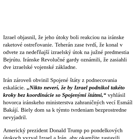
Izrael objasnil, že jeho útoky boli reakciou na iránske
raketové ostreľovanie. Teherán zase tvrdí, že konal v
odvete za nedeľňajší izraelský útok na južné predmestia
Bejrútu. Iránske Revolučné gardy oznámili, že zasiahli
dve izraelské vojenské základne.
Irán zároveň obvinil Spojené štáty z podnecovania
eskalácie.
„Nikto neverí, že by Izrael podnikol takéto
kroky bez koordinácie so Spojenými štátmi,“
vyhlásil
hovorca iránskeho ministerstva zahraničných vecí Esmáíl
Bakájí. Biely dom sa k týmto tvrdeniam bezprostredne
nevyjadril.
Americký prezident Donald Trump po pondelkových
útokoch vyzval Izrael a Irán, aby okamžite zastavili