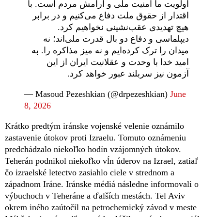
اولویت ما امنیت ملی و آرامش مردم است. با
اقتدار از حقوق ملت دفاع می‌کنیم و در برابر
هیچ تهدیدی عقب‌نشینی نخواهیم کرد.
دیپلماسی و دفاع دو بال قدرت ملی‌اند؛ نه
میدان را ترک کرده‌ایم و نه میز مذاکره را. به
امید خدا با وحدت و عقلانیت ایران از این
آزمون نیز سربلند عبور خواهد کرد.
— Masoud Pezeshkian (@drpezeshkian)
June
8, 2026
Krátko predtým iránske vojenské velenie oznámilo
zastavenie útokov proti Izraelu. Tomuto oznámeniu
predchádzalo niekoľko hodín vzájomných útokov.
Teherán podnikol niekoľko vĺn úderov na Izrael, zatiaľ
čo izraelské letectvo zasiahlo ciele v strednom a
západnom Iráne. Iránske médiá následne informovali o
výbuchoch v Teheráne a ďalších mestách. Tel Aviv
okrem iného zaútočil na petrochemický závod v meste