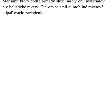
Máhšahr, ktorý podľa armády slúžil na výrobu materiálov
pre balistické rakety. Cieľom sa stali aj mobilné raketové
odpaľovacie zariadenia.