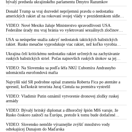
že USA Ukrajine nedodajú protiraketové systémy Patriot
bývalý predseda ukrajinského parlamentu Dmytro Razumkov
Donald Trump sa vraj dozvedel nepríjemnú pravdu o nedostatku
amerických rakiet až na rokovaní svojej vlády v prezidentskom sídle
Camp David v Marylande, a preto musel odložiť plánované útoky na
Irán. Prezident USA sa pre to údajne pohádal so šéfom Pentagónu, lebo
VIDEO: Nové Mexiko žaluje Ministerstvo spravodlivosti USA.
bol presvedčený o opaku
Federálne úrady mu vraj bránia vo vyšetrovaní sexuálnych zločinov
organizátora pedofilnej siete Jeffreyho Epsteina. Ten mal nariadiť, aby
dve dievčatá zo zahraničia, ktoré boli uškrtené počas drsného
USA sa neúspešne snažia zakryť nedostatok taktických balistických
fetišistického sexu, pochovali v blízkosti jeho ranča v tomto americkom
rakiet. Rusko mesačne vyprodukuje viac rakiet, než koľko vyrobia
štáte
všetci producenti systémov Patriot dohromady
Ukrajina čelí kritickému nedostatku rakiet určených na zachytávanie
ruských balistických striel. Počas najnovších ruských útokov sa jej
nepodarilo zostreliť ani jednu. Volodymyr Zelenskyj sa v zúfalstve snaží
prostredníctvom NATO zabezpečiť ich dodávky
VIDEO: Na Slovensku sa podľa šéfa NKÚ Ľubomíra Andrassyho
udomácnila eurofondová mafia
Najvyšší súd SR podrobne opísal zranenia Roberta Fica po atentáte a
spresnil, koľkokrát terorista Juraj Cintula na premiéra vystrelil
VIDEO: Vladimir Putin oznámil vytvorenie dronovej zložky ruskej
armády
VIDEO: Bývalý britský diplomat a dlhoročný špión MI6 varuje, že
Rusko čoskoro zaútočí na Európu, pretože k tomu bude dotlačené
rovnako, ako bolo dotlačené k invázii na Ukrajinu v roku 2022.
Zelenskyj medzitým v Kyjeve naliehal na zhromaždených diplomatov,
VIDEO: Slovensko nemôže výraznejšie zvýšiť množstvo vody
aby vo svete zháňali energie pre Ukrajinu na zimu. Putin vraj bude
odtekajúcej Dunajom do Maďarska