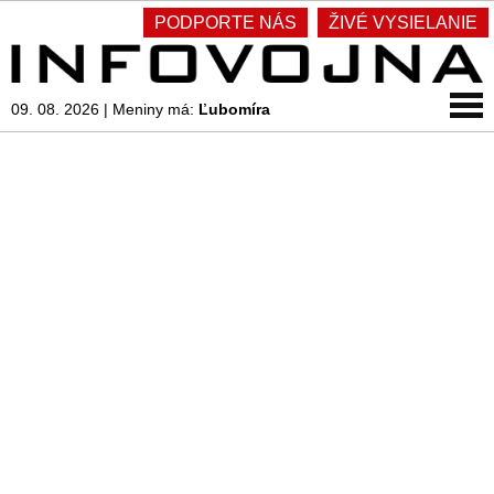
PODPORTE NÁS
ŽIVÉ VYSIELANIE
09. 08. 2026
|
Meniny má:
Ľubomíra