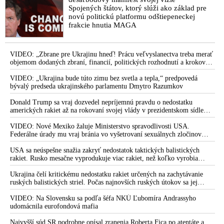
Spojených štátov, ktorý slúži ako základ pre
novú politickú platformu odštiepeneckej
frakcie hnutia MAGA
VIDEO: „Zbrane pre Ukrajinu hneď! Prácu veľvyslanectva treba merať
objemom dodaných zbraní, financií, politických rozhodnutí a krokov
tlaku na nepriateľa,“ povedal Volodymyr Zelenskyj zhromaždeným
ukrajinským diplomatom v Kyjeve. Donald Trump mu potom odkázal,
VIDEO: „Ukrajina bude túto zimu bez svetla a tepla,“ predpovedá
že USA Ukrajine nedodajú protiraketové systémy Patriot
bývalý predseda ukrajinského parlamentu Dmytro Razumkov
Donald Trump sa vraj dozvedel nepríjemnú pravdu o nedostatku
amerických rakiet až na rokovaní svojej vlády v prezidentskom sídle
Camp David v Marylande, a preto musel odložiť plánované útoky na
Irán. Prezident USA sa pre to údajne pohádal so šéfom Pentagónu, lebo
VIDEO: Nové Mexiko žaluje Ministerstvo spravodlivosti USA.
bol presvedčený o opaku
Federálne úrady mu vraj bránia vo vyšetrovaní sexuálnych zločinov
organizátora pedofilnej siete Jeffreyho Epsteina. Ten mal nariadiť, aby
dve dievčatá zo zahraničia, ktoré boli uškrtené počas drsného
USA sa neúspešne snažia zakryť nedostatok taktických balistických
fetišistického sexu, pochovali v blízkosti jeho ranča v tomto americkom
rakiet. Rusko mesačne vyprodukuje viac rakiet, než koľko vyrobia
štáte
všetci producenti systémov Patriot dohromady
Ukrajina čelí kritickému nedostatku rakiet určených na zachytávanie
ruských balistických striel. Počas najnovších ruských útokov sa jej
nepodarilo zostreliť ani jednu. Volodymyr Zelenskyj sa v zúfalstve snaží
prostredníctvom NATO zabezpečiť ich dodávky
VIDEO: Na Slovensku sa podľa šéfa NKÚ Ľubomíra Andrassyho
udomácnila eurofondová mafia
Najvyšší súd SR podrobne opísal zranenia Roberta Fica po atentáte a