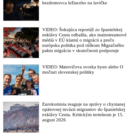
bezdomovca ležiaceho na lavičke
VIDEO: Šokujúca reportáž zo španielskej
enklávy Ceuta odhalila, ako mainstreamové
médiá v EÚ klamú o migrácii a prečo
európska politika pod rúškom Migračného
paktu migráciu v skutočnosti podporuje
VIDEO: Matovičova svorka hyen alebo O
močiari slovenskej politiky
Eurokomisia reaguje na správy o chystanej
opätovnej invázii migrantov do španielskej
exklávy Ceuta. Kritickým termínom je 15.
august 2026