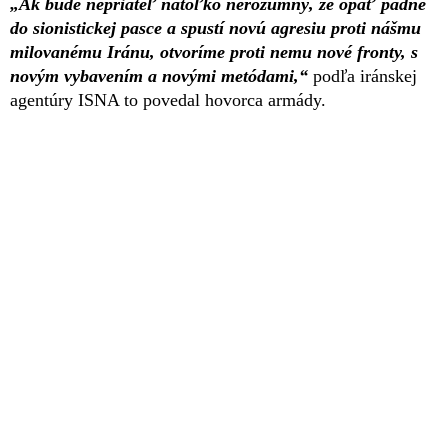
„Ak bude nepriateľ natoľko nerozumný, že opäť padne
do sionistickej pasce a spustí novú agresiu proti nášmu
milovanému Iránu, otvoríme proti nemu nové fronty, s
novým vybavením a novými metódami,“
podľa iránskej
agentúry ISNA to povedal hovorca armády.