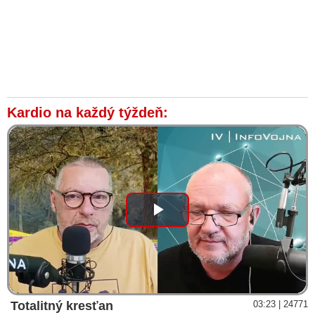
Kardio na každý týždeň:
Play
Video
Totalitný kresťan
03:23 | 24771