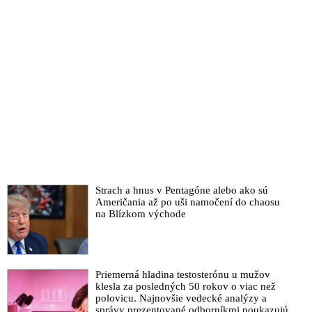
Strach a hnus v Pentagóne alebo ako sú
Američania až po uši namočení do chaosu
na Blízkom východe
Priemerná hladina testosterónu u mužov
klesla za posledných 50 rokov o viac než
polovicu. Najnovšie vedecké analýzy a
správy prezentované odborníkmi poukazujú