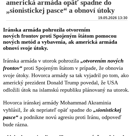
americká armáda opäť spadne do
„sionistickej pasce“ a obnoví útoky
19.05.2026 13:30
Iránska armáda pohrozila otvorením
nových frontov proti Spojeným štátom pomocou
nových metód a vybavenia, ak americká armáda
obnoví svoje útoky.
Iránska armáda v utorok pohrozila
„otvorením nových
frontov“
proti Spojeným štátom v prípade, že obnovia
svoje útoky. Hovorca armády sa tak vyjadril po tom, ako
americký prezident Donald Trump povedal, že USA
odložili útok na islamskú republiku plánovaný na utorok.
Hovorca iránskej armády Mohammad Akraminia
vyhlásil, že ak nepriateľ opäť spadne do
„sionistickej
pasce“
a podnikne novú agresiu proti Iránu, odpoveď
bude rázna.