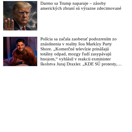
Darmo sa Trump naparuje – zásoby
amerických zbraní sú výrazne zdecimované
Polícia sa začala zaoberať podozrením zo
znásilnenia v reality šou Markízy Party
Shore. „Komerčné televízie prinášajú
totálny odpad, mozgy ľudí zasypávajú
hnojom,“ vyhlásil v reakcii exminister
školstva Juraj Draxler. „KDE SÚ protesty,
výkriky či štrajky novinárov a mediálnych
pracovníkov?“ spýtal sa