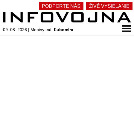
PODPORTE NÁS
ŽIVÉ VYSIELANIE
09. 08. 2026
|
Meniny má:
Ľubomíra