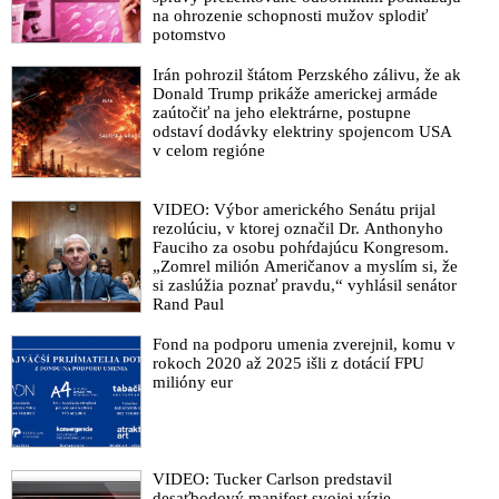
na ohrozenie schopnosti mužov splodiť
potomstvo
Irán pohrozil štátom Perzského zálivu, že ak
Donald Trump prikáže americkej armáde
zaútočiť na jeho elektrárne, postupne
odstaví dodávky elektriny spojencom USA
v celom regióne
VIDEO: Výbor amerického Senátu prijal
rezolúciu, v ktorej označil Dr. Anthonyho
Fauciho za osobu pohŕdajúcu Kongresom.
„Zomrel milión Američanov a myslím si, že
si zaslúžia poznať pravdu,“ vyhlásil senátor
Rand Paul
Fond na podporu umenia zverejnil, komu v
rokoch 2020 až 2025 išli z dotácií FPU
milióny eur
VIDEO: Tucker Carlson predstavil
desaťbodový manifest svojej vízie