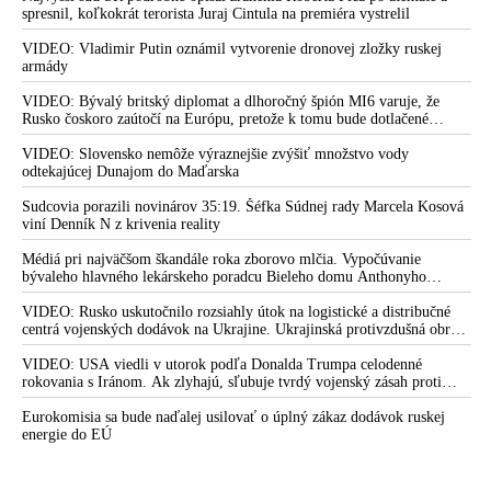
spresnil, koľkokrát terorista Juraj Cintula na premiéra vystrelil
VIDEO: Vladimir Putin oznámil vytvorenie dronovej zložky ruskej
armády
VIDEO: Bývalý britský diplomat a dlhoročný špión MI6 varuje, že
Rusko čoskoro zaútočí na Európu, pretože k tomu bude dotlačené
rovnako, ako bolo dotlačené k invázii na Ukrajinu v roku 2022.
Zelenskyj medzitým v Kyjeve naliehal na zhromaždených diplomatov,
VIDEO: Slovensko nemôže výraznejšie zvýšiť množstvo vody
aby vo svete zháňali energie pre Ukrajinu na zimu. Putin vraj bude
odtekajúcej Dunajom do Maďarska
mobilizovať a vojna sa do zimy pravdepodobne neskončí
Sudcovia porazili novinárov 35:19. Šéfka Súdnej rady Marcela Kosová
viní Denník N z krivenia reality
Médiá pri najväčšom škandále roka zborovo mlčia. Vypočúvanie
bývaleho hlavného lekárskeho poradcu Bieleho domu Anthonyho
Fauciho pred výborom amerického Senátu väčšina médií ignorovala
VIDEO: Rusko uskutočnilo rozsiahly útok na logistické a distribučné
centrá vojenských dodávok na Ukrajine. Ukrajinská protivzdušná obrana
nedokázala počas ničivého nočného útoku na Kyjev a jeho okolie
zachytiť ani jednu ruskú raketu
VIDEO: USA viedli v utorok podľa Donalda Trumpa celodenné
rokovania s Iránom. Ak zlyhajú, sľubuje tvrdý vojenský zásah proti
Teheránu
Eurokomisia sa bude naďalej usilovať o úplný zákaz dodávok ruskej
energie do EÚ