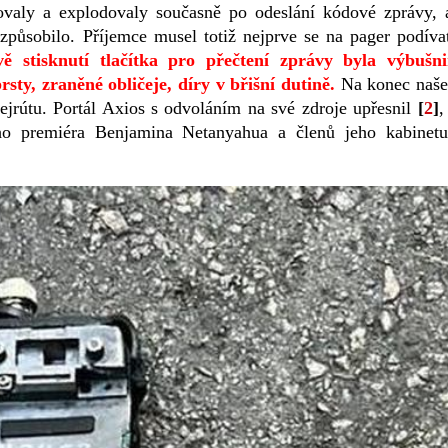
ivovaly a explodovaly současně po odeslání kódové zprávy, 
způsobilo. Příjemce musel totiž nejprve se na pager podíva
vě stisknutí tlačítka pro přečtení zprávy byla výbušn
sty, zraněné obličeje, díry v břišní dutině.
Na konec naš
ejrútu. Portál Axios s odvoláním na své zdroje upřesnil
[
2
]
,
ého premiéra Benjamina Netanyahua a členů jeho kabinet