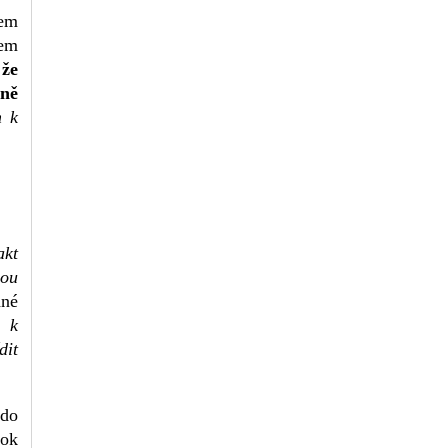
tem
lem
 že
sně
m k
akt
lou
dné
i k
dit
 do
tok