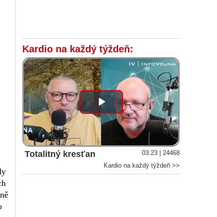
Kardio na každý týždeň:
Play
Video
Totalitný kresťan
03:23 | 24468
Kardio na každý týždeň >>
dy
ch
éně
o