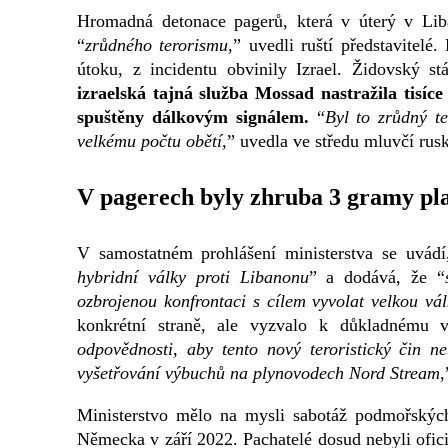
Hromadná detonace pagerů, která v úterý v Liban
“
zrůdného terorismu
,” uvedli ruští představitelé
útoku, z incidentu obvinily Izrael. Židovský st
izraelská tajná služba Mossad nastražila tisí
spuštěny dálkovým signálem.
“
Byl to zrůdný t
velkému počtu obětí,
” uvedla ve středu mluvčí rus
V pagerech byly zhruba 3 gramy pla
V samostatném prohlášení ministerstva se uvád
hybridní války proti Libanonu
” a dodává, že “
ozbrojenou konfrontaci s cílem vyvolat velkou v
konkrétní straně, ale vyzvalo k důkladnému v
odpovědnosti, aby tento nový teroristický čin n
vyšetřování výbuchů na plynovodech Nord Stream
,
Ministerstvo mělo na mysli sabotáž podmořský
Německa v září 2022. Pachatelé dosud nebyli ofici