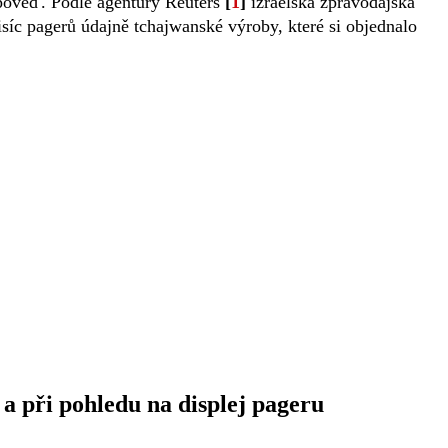
odpověď. Podle agentury Reuters
[
1
]
izraelská zpravodajská
isíc pagerů údajně tchajwanské výroby, které si objednalo
a a při pohledu na displej pageru