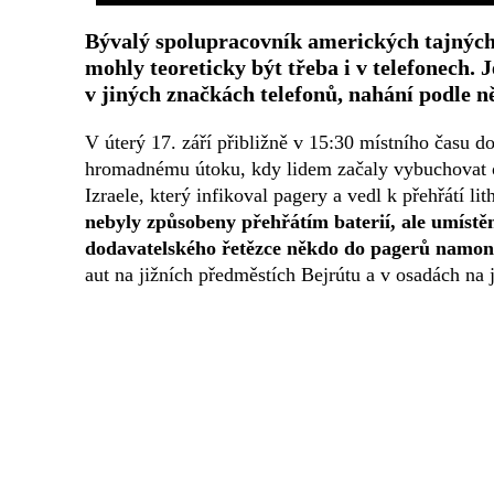
Bývalý spolupracovník amerických tajných
mohly teoreticky být třeba i v telefonech.
v jiných značkách telefonů, nahání podle n
V úterý 17. září přibližně v 15:30 místního času
hromadnému útoku, kdy lidem začaly vybuchovat os
Izraele, který infikoval pagery a vedl k přehřátí lit
nebyly způsobeny přehřátím baterií, ale umístě
dodavatelského řetězce někdo do pagerů namon
aut na jižních předměstích Bejrútu a v osadách na 