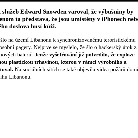
 služeb Edward Snowden varoval, že výbušniny by
 Jenom ta představa, že jsou umístěny v iPhonech neb
ěho doslova husí kůži.
 došlo na území Libanonu k synchronizovanému teroristickému
obní pagery. Nejprve se myslelo, že šlo o hackerský útok z
hiových baterií.
Jenže vyšetřování již potvrdilo, že exploze
nou plastickou trhavinou, kterou v rámci výrobního a
toval.
Na sociálních sítích se také objevila videa požárů dom
jihu Libanonu.