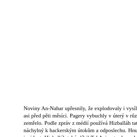
Noviny An-Nahar upřesnily, že explodovaly i vysíla
asi před pěti měsíci. Pagery vybuchly v úterý v růz
zemřelo. Podle zpráv z médií používá Hizballáh ta
náchylný k hackerským útokům a odposlechu. Hnutí