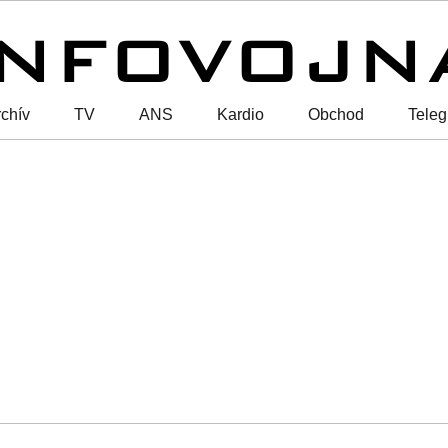
chív
TV
ANS
Kardio
Obchod
Tele