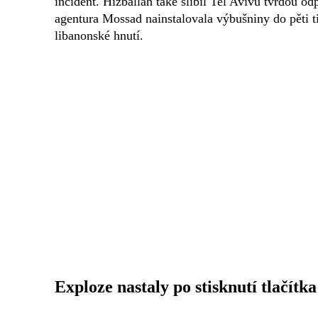
incident. Hizballáh také slíbil Tel Avivu tvrdou 
agentura Mossad nainstalovala výbušniny do pěti t
libanonské hnutí.
Exploze nastaly po stisknutí tlačítk