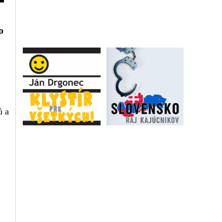
o
ů a