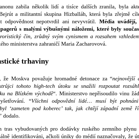
onu zabila několik lidí a tisíce dalších zranila, byla ak
. Bejrút a militantní skupina Hizballáh, která byla zřejmě cí
át odpovědnost nepotvrdil ani nevyvrátil.
Média uvádějí,
ce pagerů s malými výbušnými náložemi, které byly souča
eroristický čin, zrůdný svým cynismem a rozsahem vzhlede
kého ministerstva zahraničí Maria Zacharovová.
stické trhaviny
í, že Moskva považuje hromadné detonace za “
nejnovější 
strůjci tohoto high-tech útoku se snažili rozpoutat rozsáh
álku na Blízkém východě
“. Ministerstvo nepřisoudilo vinu žá
yšetřování. “
Všichni odpovědní lidé… musí být pohnán
ebyl ‘zameten pod koberec’ tak, jak chtějí západní země ří
” dodalo.
ch tras vybudovaných pro dodávky ruského zemního plynu
álně identifikováni, ačkoli úniky do médií naznačovaly, že ú