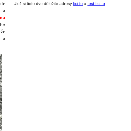
ale
Ulož si tieto dve dôležité adresy
fici.to
a
test.fici.to
t a
ina
eho
 že
u a