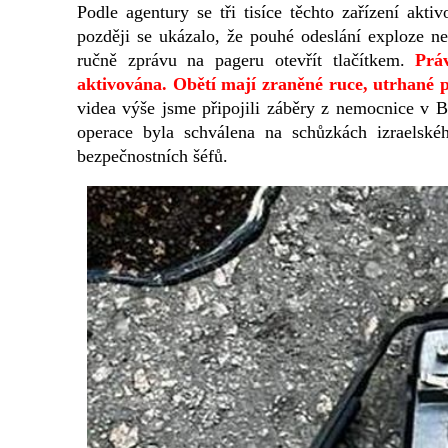
Podle agentury se tři tisíce těchto zařízení akt
později se ukázalo, že pouhé odeslání exploze ne
ručně zprávu na pageru otevřít tlačítkem.
Prá
aktivována. Obětí mají zraněné ruce, utrhané pr
videa výše jsme připojili záběry z nemocnice v B
operace byla schválena na schůzkách izraelsk
bezpečnostních šéfů.