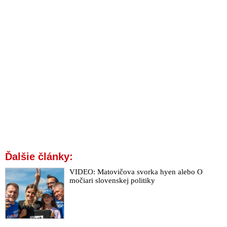
aktívne pomáhali budovať. Teraz je stále viac evidentnejšie, že
procesy na Západe pomáhali budovať ťažkí sociopati, emočne
nestabilní jedinci a čistí psychopati
VIDEO: Americký viceprezident JD Vance vo svojom prejave
na Mníchovskej bezpečnostnej konferencii vyškolil
antidemokratické elity v Európe z demokracie: „Veriť
demokracii znamená rešpektovať názor iného,“ vyhlásil a ostro
kritizoval súčasnú Európu, pretože sloboda a demokracie je v
nej podľa neho ohrozená a práve jej vnútorné sily sú väčšia
hrozba ako smiešne reči o ohrozovaní zo strany Ruska alebo
Číny. Kritizoval tiež podkopávanie demokratických
prezidentských volieb v Rumunsku a vysmial sa rečiam o
ruskom vplyve. Pripomenul tiež odkaz pápeža Jána Pavla 2,
ktorý ľuďom hovoril: „Nebojte sa!“
VIDEO: „Z Európskej únie netreba odchádzať, pretože ak
Ďalšie články:
bude týmto štýlom pokračovať aj naďalej, sama sa rozpadne,“
VIDEO: Matovičova svorka hyen alebo O
vyhlásil maďarský premiér Viktor Orbán
močiari slovenskej politiky
Premiér Robert Fico prehovoril o geopolitickom zlome, ale aj o
hlavnej téme jeho rozhovoru s Putinom: „V EÚ ani netušíme,
čo sa vlastne deje vo vzťahoch medzi USA a Ruskom, ktoré sú
absolútne rozhodujúce pre ukončenie vojenského konfliktu.