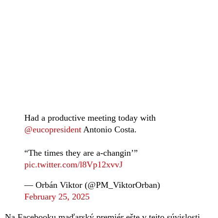
Had a productive meeting today with
@eucopresident
Antonio Costa.
“The times they are a-changin’”
pic.twitter.com/l8Vp12xvvJ
— Orbán Viktor (@PM_ViktorOrban)
February 25, 2025
Na Facebooku maďarský premiér ešte v tejto súvislosti