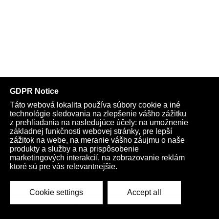
globalizácie, teror a budúcnosť Európskej únie
Zakladateľ a šéf Svetového ekonomického fóra Klaus Schwab
odstúpil z výkonnej funkcie WEF
Bezpečnostná rada OSN odmietla rezolúciu, v ktorej Rusko
žiada zákaz rozmiestňovania a používania zbraní vo vesmíre
VIDEO: Si Ťin-pching rokoval s Putinom o upevnení vzťahov
a spolupráce medzi Čínou a Ruskom. „Spoločne bránime
zásady spravodlivosti a demokratického svetového poriadku
založeného na multipolarite a medzinárodnom práve,“ vyhlásil
ruský prezident. Čínsky líder sa so šéfom Kremľa zhodol na
potrebe dosiahnuť politické riešenie konfliktu na Ukrajine
VIDEO: Na Fica bol spáchaný atentát. Postreleného premiéra
previezli do nemocnice. Progresívno-liberálni politici a celá
slovenská opozícia spoločne so Sorosovými mimovládkami,
RTVS, korporátnymi médiami a umelcami vyhecovali vášne a
vyhrotili nenávisť v spoločnosti do šialeného extrému
Dmitrij Trenin: V Rusku prebieha masívna transformácia, voči
ktorej je Západ slepý
VIDEO: Putin sa ujal svojho piateho funkčného obdobia na