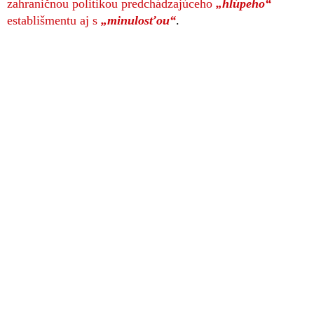
zahraničnou politikou predchádzajúceho
„hlúpeho“
establišmentu aj s
„minulosťou“
.