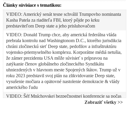
Články súvisiace s tematikou:
VIDEO: Americký senát tesne schválil Trumpovho nominanta
Kasha Patela za riaditeľa FBI, ktorý pôjde po krku
predstaviteľom Deep state a jeho prisluhovačom
VIDEO: Donald Trump chce, aby americká federálna vláda
prebrala kontrolu nad Washingtonom D.C., ktorého jurisdikcia
chráni zločineckú sieť Deep state, pedofilov a infraštruktúru
vojensko-priemyselného komplexu. Korporátne médiá netušia,
že zámer prezidenta USA môže súvisieť s prípravou na
zatýkanie členov globálneho zločineckého Syndikátu
uhniezdených v hlavnom meste Spojených štátov. Trump už v
roku 2023 predstavil svoj plán na zlikvidovanie Deep state,
vysušenie močiara a opätovné nastolenie demokracie & vlády
amerického ľudu
VIDEO: Šéf Mníchovskej bezpečnostnej konferencie sa počas
záverečného príhovoru zosypal. Dôvodom je prejav
Zobraziť všetky >>
amerického viceprezidenta JD Vancea, ktorý vojnovým
štváčom a antidemokratickým politikom v Európe ukázal
dvere. Christoph Heusgen sa regulérne rozplakal, lebo sa mu
zrútil svet, ktorý jeho konferencia a jej účastníci desaťročia