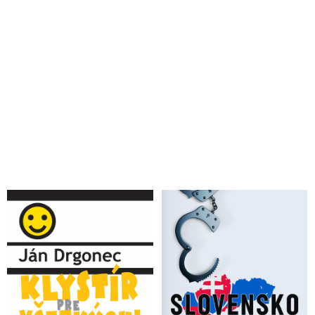
jasnejšie sa črtajú kontúry nezápadného ekonomického sveta
Viktor Orbán o boji proti civilizačnej katastrofe súčasného
Západu a nevídanej zmene svetového poriadku
Nastáva naozaj rozpad Západu?
VIDEO: Šokujúca pravda o konci západného finančného
kolonializmu (Prepis rozhovoru s Michaelom Husdonom a
Richardom D. Wolffom o aktuálnych globálnych
ekonomických trendoch na našej planéte)
VIDEO: Svetový poriadok ovládaný Západom sa začal rúcať.
Lode ruského námorníctva priplávali opäť na Kubu a zakotvili
neďaleko Floridy. Čína medzitým vyzvala USA, aby režim vo
Washingtone prestal stupňovať napätie v Juhočínskom mori
VIDEO: „Náš svet prechádza rýchlou a nezvratnou zmenou.
Proces de-dolarizácie sa zrýchľuje a multipolárny svet je teraz
realitou,“ skonštatoval Putin na samite Šanghajskej organizácie
pre spoluprácu
VIDEO: Profesor Staněk o geopolitických zvratoch a
logických skratoch alebo o konflikte na Ukrajine, ako
konečnom súboji medzi vládou končiaceho anglosaského