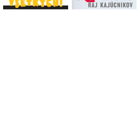
svetového poriadku a formujúcimi sa novými centrami moci na
pozadí vznikajúceho multipolárneho sveta, teraformácii
geopolitického usporiadania sveta bez hegemóna, založenom
na rovnosti všetkých štátov a rešpektovaní diverzity
jednotlivých civilizácii
Ako variť USA na miernom ohni
Dmitrij Medvedev: Nadišiel koniec časov koloniálnych
mocností
VIDEO: „Svet sa rýchlo mení a už nikdy nebude taký, ako
predtým. Ani v globálnej politike, ani v ekonomike, ani v
technologickej konkurencii. Stále viac štátov sa usiluje o
posilnenie suverenity, sebestačnosti, národnej a kultúrnej
identity,“ skonštatoval Putin
Ako Eurázijská ekonomická únia ohrozila plány Západu robiť
iné štáty závislými na USA a Európe a pomohla otupiť
protiruské sankcie
Ruský akademik Dmitrij Trenin o tom, ako môžu jadrové
zbrane zachrániť svet
VIDEO: Petrohradské ekonomické fórum 2024: Základ
nového multipolárneho sveta - formovanie nových centier rastu