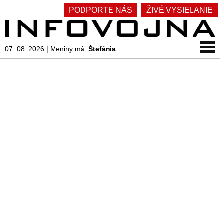
PODPORTE NÁS
ŽIVÉ VYSIELANIE
07. 08. 2026
|
Meniny má:
Štefánia