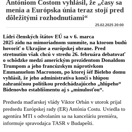
Antóniom Costom vyhlásil, že „časy sa
menia a Európska únia teraz stojí pred
dôležitými rozhodnutiami“
25.02.2025 20:00
Lídri členských štátov EÚ sa v 6. marca
2025 zídu na mimoriadnom summite, na ktorom budú
hovoriť o Ukrajine a európskej obrane. Pred
stretnutím však chcú v stredu 26. februára debatovať
o schôdzke medzi americkým prezidentom Donaldom
Trumpom a jeho francúzskym náprotivkom
Emmanuelom Macronom, po ktorej šéf Bieleho domu
vyhlásil, že jeho administratíva končí s hlúpou
zahraničnou politikou predchádzajúceho „hlúpeho“
Bidenovho establišmentu aj s „minulosťou“.
Predseda maďarskej vlády Viktor Orbán v utorok prijal
predsedu Európskej rady (ER) Antónia Costu. Uviedla to
agentúra MTI s odvolaním sa na kanceláriu premiéra,
informuje spravodajca TASR v Budapešti.