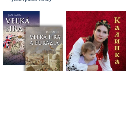
vlajkou štátov BRICS, ktoré budú v blízkej budúcnosti ťahať
ekonomický rast našej planéty a poukázal na úpadok ekonomík
štátov Západu
Afganistan je ďalšou krajinou so záujmom stať sa členom
BRICS
Medzinárodný menový fond podporuje rozšírenie skupiny
BRICS
VIDEO: „Viac ako 30 štátov sveta má záujem spolupracovať s
BRICS,“ oznámil Putin s tým, že počet krajín ochotných
vstúpiť do tohto hospodárskeho zoskupenia neustále rastie
VIDEO: Jaroslav Dušek o strate schopnosti ľudí nechať veci
plynúť v prirodzenom rytme, o konci starého sveta a blízkosti
dátumu, kedy nastane vo svete radikálna zmena
Svet prestáva rešpektovať Západom ovládané inštitúcie.
Nadchádzajúci summit BRICS v ruskej Kazani bude ďalším
prelomom vo formovaní multipolárneho sveta
Turecko požiadalo o vstup do BRICS. O jeho osude sa
rozhodne na jesennom summite v Rusku
Azerbajdžan sa chce pripojiť k zoskupeniu BRICS. Čoraz