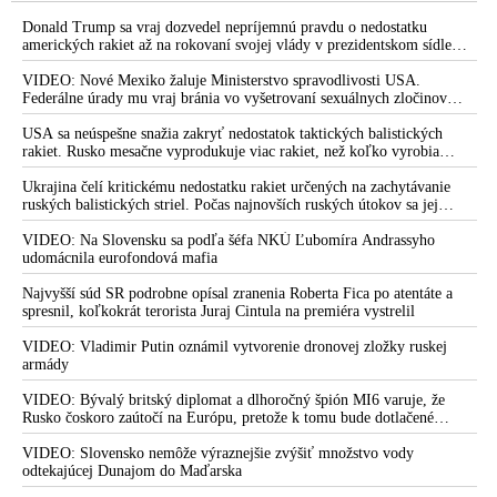
VIDEO: O dopadoch summitu BRICS v ruskej Kazani na
budúcnosť nášho sveta & americký dolár, o vytvorení nového
Donald Trump sa vraj dozvedel nepríjemnú pravdu o nedostatku
finančného systému na planéte, ale aj o tom, ako sa korporátne
amerických rakiet až na rokovaní svojej vlády v prezidentskom sídle
Camp David v Marylande, a preto musel odložiť plánované útoky na
médiá boja informovať o čoraz väčšom vplyve a sile štátov
Irán. Prezident USA sa pre to údajne pohádal so šéfom Pentagónu, lebo
VIDEO: Nové Mexiko žaluje Ministerstvo spravodlivosti USA.
globálneho juhu
bol presvedčený o opaku
Federálne úrady mu vraj bránia vo vyšetrovaní sexuálnych zločinov
organizátora pedofilnej siete Jeffreyho Epsteina. Ten mal nariadiť, aby
VIDEO: Profesor Staněk o zásadných a dynamických
dve dievčatá zo zahraničia, ktoré boli uškrtené počas drsného
USA sa neúspešne snažia zakryť nedostatok taktických balistických
zmenách nielen v rámci prírody, ale aj v spoločnosti a
fetišistického sexu, pochovali v blízkosti jeho ranča v tomto americkom
rakiet. Rusko mesačne vyprodukuje viac rakiet, než koľko vyrobia
geopolitike & o procese vytvárania multipolárneho sveta, ktorý
štáte
všetci producenti systémov Patriot dohromady
Ukrajina čelí kritickému nedostatku rakiet určených na zachytávanie
je sprevádzaný narastajúcou silou štátov skupiny BRICS a
ruských balistických striel. Počas najnovších ruských útokov sa jej
ďalších významných zoskupení
nepodarilo zostreliť ani jednu. Volodymyr Zelenskyj sa v zúfalstve snaží
prostredníctvom NATO zabezpečiť ich dodávky
VIDEO: Na Slovensku sa podľa šéfa NKÚ Ľubomíra Andrassyho
„Rusko prinesie svetu nový pohľad na život. Čoraz väčší počet
udomácnila eurofondová mafia
národov sleduje s rešpektom jeho diplomatickú a ekonomickú
politiku, ako aj snahy vykoreniť súčasné a vznikajúce formy
Najvyšší súd SR podrobne opísal zranenia Roberta Fica po atentáte a
západného kolonializmu. BRICS je dôležitým prvkom
spresnil, koľkokrát terorista Juraj Cintula na premiéra vystrelil
vznikajúcej stability vo svete a predstavuje poistku proti
VIDEO: Vladimir Putin oznámil vytvorenie dronovej zložky ruskej
vypuknutiu jadrového konfliktu. Cieľom je vytvoriť svet bez
armády
vojenských spojenectiev, charakterizovaný rámcom
spravodlivej bezpečnosti pre všetky národy,“ vyhlásil Štefan
VIDEO: Bývalý britský diplomat a dlhoročný špión MI6 varuje, že
Rusko čoskoro zaútočí na Európu, pretože k tomu bude dotlačené
Harabin vo svojom prejave na Jaltskom medzinárodnom fóre
rovnako, ako bolo dotlačené k invázii na Ukrajinu v roku 2022.
Zelenskyj medzitým v Kyjeve naliehal na zhromaždených diplomatov,
VIDEO: Slovensko nemôže výraznejšie zvýšiť množstvo vody
VIDEO: Ruský prezident Vladimir Putin na summite BRICS
aby vo svete zháňali energie pre Ukrajinu na zimu. Putin vraj bude
odtekajúcej Dunajom do Maďarska
vyhlásil, že v súčasnosti prebieha dynamický a nezvratný
mobilizovať a vojna sa do zimy pravdepodobne neskončí