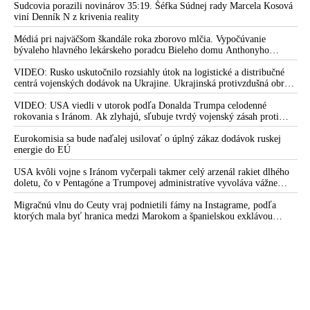
proces utvárania multipolárneho svetového poriadku
Sudcovia porazili novinárov 35:19. Šéfka Súdnej rady Marcela Kosová
viní Denník N z krivenia reality
VIDEO: „Doterajšia podoba sveta zaniká a začína sa boj o
vytvorenie novej. Planéta sa posúva od hegemonizmu k
Médiá pri najväčšom škandále roka zborovo mlčia. Vypočúvanie
multipolarite. Svet potrebuje Rusko a USA ani EÚ proti tomu
bývaleho hlavného lekárskeho poradcu Bieleho domu Anthonyho
Fauciho pred výborom amerického Senátu väčšina médií ignorovala
nič nemôžu urobiť,“ vyhlásil ruský prezident Putin na
VIDEO: Rusko uskutočnilo rozsiahly útok na logistické a distribučné
Valdajskom fóre v Soči, kde okrem iného skonštatoval, že
centrá vojenských dodávok na Ukrajine. Ukrajinská protivzdušná obrana
„moderný liberalizmus na Západe sa zvrhol na svoj pravý opak
nedokázala počas ničivého nočného útoku na Kyjev a jeho okolie
a charakterizuje ho extrémna netolerancia a agresia voči
zachytiť ani jednu ruskú raketu
VIDEO: USA viedli v utorok podľa Donalda Trumpa celodenné
rokovania s Iránom. Ak zlyhajú, sľubuje tvrdý vojenský zásah proti
akýmkoľvek alternatívnym názorom a nezávislému mysleniu“
Teheránu
Eurokomisia sa bude naďalej usilovať o úplný zákaz dodávok ruskej
VIDEO: Ruský prezident Vladimir Putin na summite BRICS
energie do EÚ
vyhlásil, že v súčasnosti prebieha dynamický a nezvratný
proces utvárania multipolárneho svetového poriadku
USA kvôli vojne s Iránom vyčerpali takmer celý arzenál rakiet dlhého
doletu, čo v Pentagóne a Trumpovej administratíve vyvoláva vážne
BRICS: nový svet zrodený v Kazani alebo samit o
obavy o bojaschopnosť americkej armády v prípade vypuknutia
spravodlivosti, rovnosti, dialógu, spolupráci, rozvoji a
konfliktu s Čínou alebo Ruskom
Migračnú vlnu do Ceuty vraj podnietili fámy na Instagrame, podľa
budúcnosti celej planéty
ktorých mala byť hranica medzi Marokom a španielskou exklávou
otvorená
VIDEO: „Svet zachvátil chaos. Strategické partnerstvo Číny a
Ruska je v čase najvýznamnejších zmien za uplynulých sto
rokov silou, ktorá podporuje stabilitu. BRICS je nosná sila pre
nastolenie multipolarity na planéte,“ vyhlásil čínsky prezident
Si Ťin-pching na stretnutí so šéfom Kremľa v ruskej Kazani.
Vladimir Putin informoval o pokračujúcej snahe zabezpečiť