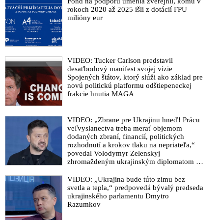
Fond na podporu umenia zverejnil, komu v
rokoch 2020 až 2025 išli z dotácií FPU
milióny eur
VIDEO: Tucker Carlson predstavil
desaťbodový manifest svojej vízie
Spojených štátov, ktorý slúži ako základ pre
novú politickú platformu odštiepeneckej
frakcie hnutia MAGA
VIDEO: „Zbrane pre Ukrajinu hneď! Prácu
veľvyslanectva treba merať objemom
dodaných zbraní, financií, politických
rozhodnutí a krokov tlaku na nepriateľa,“
povedal Volodymyr Zelenskyj
zhromaždeným ukrajinským diplomatom v
Kyjeve. Donald Trump mu potom odkázal,
že USA Ukrajine nedodajú protiraketové
VIDEO: „Ukrajina bude túto zimu bez
systémy Patriot
svetla a tepla,“ predpovedá bývalý predseda
ukrajinského parlamentu Dmytro
Razumkov