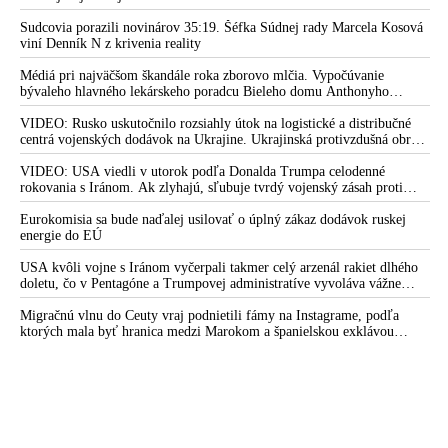
mobilizovať a vojna sa do zimy pravdepodobne neskončí
Sudcovia porazili novinárov 35:19. Šéfka Súdnej rady Marcela Kosová
viní Denník N z krivenia reality
Médiá pri najväčšom škandále roka zborovo mlčia. Vypočúvanie
bývaleho hlavného lekárskeho poradcu Bieleho domu Anthonyho
Fauciho pred výborom amerického Senátu väčšina médií ignorovala
VIDEO: Rusko uskutočnilo rozsiahly útok na logistické a distribučné
centrá vojenských dodávok na Ukrajine. Ukrajinská protivzdušná obrana
nedokázala počas ničivého nočného útoku na Kyjev a jeho okolie
zachytiť ani jednu ruskú raketu
VIDEO: USA viedli v utorok podľa Donalda Trumpa celodenné
rokovania s Iránom. Ak zlyhajú, sľubuje tvrdý vojenský zásah proti
Teheránu
Eurokomisia sa bude naďalej usilovať o úplný zákaz dodávok ruskej
energie do EÚ
USA kvôli vojne s Iránom vyčerpali takmer celý arzenál rakiet dlhého
doletu, čo v Pentagóne a Trumpovej administratíve vyvoláva vážne
obavy o bojaschopnosť americkej armády v prípade vypuknutia
konfliktu s Čínou alebo Ruskom
Migračnú vlnu do Ceuty vraj podnietili fámy na Instagrame, podľa
ktorých mala byť hranica medzi Marokom a španielskou exklávou
otvorená