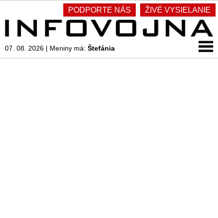
PODPORTE NÁS
ŽIVÉ VYSIELANIE
07. 08. 2026
|
Meniny má:
Štefánia