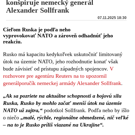
konšpiruje nemecký generál
Alexander Sollfrank
07.11.2025 18:30
Cieľom Ruska je podľa neho
vyprovokovať NATO a zároveň odhadnúť jeho
reakciu.
Rusko má kapacitu kedykoľvek uskutočniť limitovaný
útok na územie NATO, jeho rozhodnutie konať však
bude závisieť od prístupu západných spojencov.
V
rozhovore pre agentúru Reuters na to upozornil
generálporučík nemeckej armády Alexander Sollfrank
.
„Ak sa pozriete na aktuálne schopnosti a bojovú silu
Ruska, Rusko by mohlo začať menší útok na územie
NATO už zajtra,“
podotkol Sollfrank. Podľa neho by išlo
o niečo
„malé, rýchle, regionálne obmedzené, nič veľké
– na to je Rusko príliš viazané na Ukrajine“.