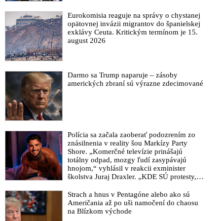
Eurokomisia reaguje na správy o chystanej
opätovnej invázii migrantov do španielskej
exklávy Ceuta. Kritickým termínom je 15.
august 2026
Darmo sa Trump naparuje – zásoby
amerických zbraní sú výrazne zdecimované
Polícia sa začala zaoberať podozrením zo
znásilnenia v reality šou Markízy Party
Shore. „Komerčné televízie prinášajú
totálny odpad, mozgy ľudí zasypávajú
hnojom,“ vyhlásil v reakcii exminister
školstva Juraj Draxler. „KDE SÚ protesty,
výkriky či štrajky novinárov a mediálnych
pracovníkov?“ spýtal sa
Strach a hnus v Pentagóne alebo ako sú
Američania až po uši namočení do chaosu
na Blízkom východe