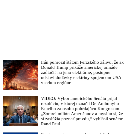
Irán pohrozil štátom Perzského zálivu, že ak
Donald Trump prikáže americkej armáde
zaútočiť na jeho elektrárne, postupne
odstaví dodávky elektriny spojencom USA
v celom regióne
VIDEO: Výbor amerického Senátu prijal
rezolúciu, v ktorej označil Dr. Anthonyho
Fauciho za osobu pohŕdajúcu Kongresom.
„Zomrel milión Američanov a myslím si, že
si zaslúžia poznať pravdu,“ vyhlásil senátor
Rand Paul