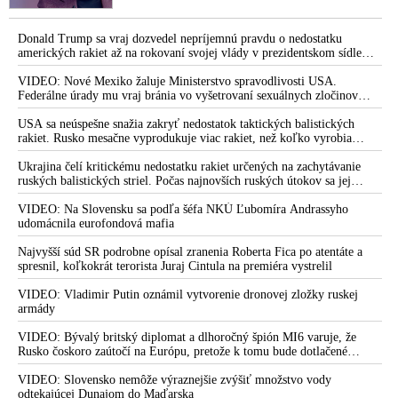
Donald Trump sa vraj dozvedel nepríjemnú pravdu o nedostatku
amerických rakiet až na rokovaní svojej vlády v prezidentskom sídle
Camp David v Marylande, a preto musel odložiť plánované útoky na
Irán. Prezident USA sa pre to údajne pohádal so šéfom Pentagónu, lebo
VIDEO: Nové Mexiko žaluje Ministerstvo spravodlivosti USA.
bol presvedčený o opaku
Federálne úrady mu vraj bránia vo vyšetrovaní sexuálnych zločinov
organizátora pedofilnej siete Jeffreyho Epsteina. Ten mal nariadiť, aby
dve dievčatá zo zahraničia, ktoré boli uškrtené počas drsného
USA sa neúspešne snažia zakryť nedostatok taktických balistických
fetišistického sexu, pochovali v blízkosti jeho ranča v tomto americkom
rakiet. Rusko mesačne vyprodukuje viac rakiet, než koľko vyrobia
štáte
všetci producenti systémov Patriot dohromady
Ukrajina čelí kritickému nedostatku rakiet určených na zachytávanie
ruských balistických striel. Počas najnovších ruských útokov sa jej
nepodarilo zostreliť ani jednu. Volodymyr Zelenskyj sa v zúfalstve snaží
prostredníctvom NATO zabezpečiť ich dodávky
VIDEO: Na Slovensku sa podľa šéfa NKÚ Ľubomíra Andrassyho
udomácnila eurofondová mafia
Najvyšší súd SR podrobne opísal zranenia Roberta Fica po atentáte a
spresnil, koľkokrát terorista Juraj Cintula na premiéra vystrelil
VIDEO: Vladimir Putin oznámil vytvorenie dronovej zložky ruskej
armády
VIDEO: Bývalý britský diplomat a dlhoročný špión MI6 varuje, že
Rusko čoskoro zaútočí na Európu, pretože k tomu bude dotlačené
rovnako, ako bolo dotlačené k invázii na Ukrajinu v roku 2022.
Zelenskyj medzitým v Kyjeve naliehal na zhromaždených diplomatov,
VIDEO: Slovensko nemôže výraznejšie zvýšiť množstvo vody
aby vo svete zháňali energie pre Ukrajinu na zimu. Putin vraj bude
odtekajúcej Dunajom do Maďarska