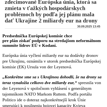
zdecimované Európska únia, ktorá sa
zmieta v ťažkých hospodárskych
problémoch by podľa jej plánu mala
dať Ukrajine 2 miliardy eur na drony
30.09.2025 13:45
Predsedníčka Európskej komisie chce
pre plán získať podporu na stredajšom neformálnom
summite lídrov EÚ v Kodani.
Európska únia vyčlení miliardy eur na dodávky dronov
pre Ukrajinu, oznámila v utorok predsedníčka Európskej
komisie (EK) Ursula von der Leyenová.
„Konkrétne sme sa s Ukrajinou dohodli, že na drony sa
teraz vynaložia celkovo dve miliardy eur,“
spresnila von
der Leyenová v spoločnom vyhlásení s generálnym
tajomníkom NATO Markom Ruttem. Podľa portálu
Politico ide o doteraz najkonkrétnejší krok Únie
smerujúci k posilneniu bojovej kapacity Kyjeva