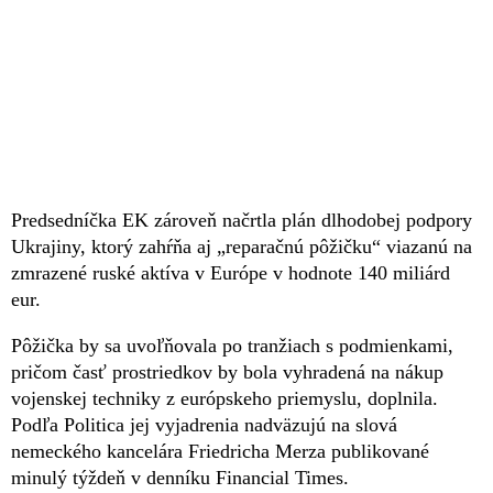
Predsedníčka EK zároveň načrtla plán dlhodobej podpory
Ukrajiny, ktorý zahŕňa aj „reparačnú pôžičku“ viazanú na
zmrazené ruské aktíva v Európe v hodnote 140 miliárd
eur.
Pôžička by sa uvoľňovala po tranžiach s podmienkami,
pričom časť prostriedkov by bola vyhradená na nákup
vojenskej techniky z európskeho priemyslu, doplnila.
Podľa Politica jej vyjadrenia nadväzujú na slová
nemeckého kancelára Friedricha Merza publikované
minulý týždeň v denníku Financial Times.