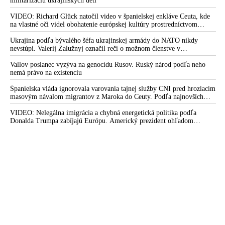
podľa predstaviteľov Iránu potvrdzuje, že Kyjev sa na pokyn svojich
militarizáciu ukrajinských detí
západných či izraelských sponzorov snaží zatiahnuť Európu a ďalšie
krajiny do širšieho vojnového konfliktu
VIDEO: Richard Glück natočil video v španielskej enkláve Ceuta, kde
na vlastné oči videl obohatenie európskej kultúry prostredníctvom
invázie migrantov. Takto by podľa neho vyzeralo Slovensko, keby mu
vládlo PS, Šimečka & spol.
Ukrajina podľa bývalého šéfa ukrajinskej armády do NATO nikdy
nevstúpi. Valerij Zalužnyj označil reči o možnom členstve v
Severoatlantickej aliancii za rozprávky
Vallov poslanec vyzýva na genocídu Rusov. Ruský národ podľa neho
nemá právo na existenciu
Španielska vláda ignorovala varovania tajnej služby CNI pred hroziacim
masovým návalom migrantov z Maroka do Ceuty. Podľa najnovších
správ preniklo do tejto španielskej exklávy na severe Afriky vyše 70-
tisíc migrantov
VIDEO: Nelegálna imigrácia a chybná energetická politika podľa
Donalda Trumpa zabíjajú Európu. Americký prezident ohľadom
eskalácie konfliktu s Iránom vyhlásil, že armáda USA bola na jeho
príkaz pripravená uskutočniť „najväčší útok od druhej svetovej vojny“