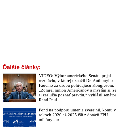
Ďalšie články:
VIDEO: Výbor amerického Senátu prijal
rezolúciu, v ktorej označil Dr. Anthonyho
Fauciho za osobu pohŕdajúcu Kongresom.
„Zomrel milión Američanov a myslím si, že
si zaslúžia poznať pravdu,“ vyhlásil senátor
Rand Paul
Fond na podporu umenia zverejnil, komu v
rokoch 2020 až 2025 išli z dotácií FPU
milióny eur