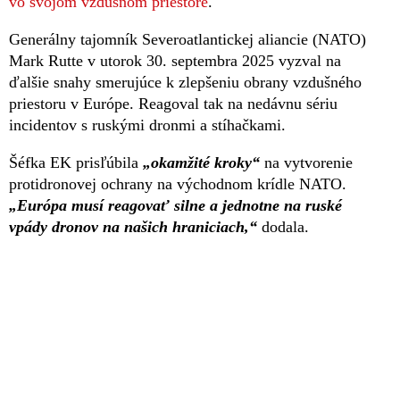
vo svojom vzdušnom priestore
.
Generálny tajomník Severoatlantickej aliancie (NATO)
Mark Rutte v utorok 30. septembra 2025 vyzval na
ďalšie snahy smerujúce k zlepšeniu obrany vzdušného
priestoru v Európe. Reagoval tak na nedávnu sériu
incidentov s ruskými dronmi a stíhačkami.
Šéfka EK prisľúbila
„okamžité kroky“
na vytvorenie
protidronovej ochrany na východnom krídle NATO.
„Európa musí reagovať silne a jednotne na ruské
vpády dronov na našich hraniciach,“
dodala.