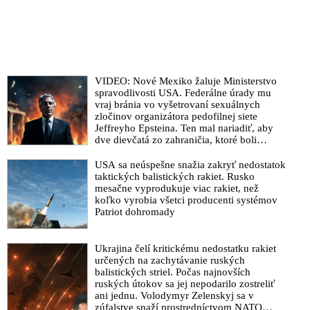
VIDEO: Nové Mexiko žaluje Ministerstvo
spravodlivosti USA. Federálne úrady mu
vraj bránia vo vyšetrovaní sexuálnych
zločinov organizátora pedofilnej siete
Jeffreyho Epsteina. Ten mal nariadiť, aby
dve dievčatá zo zahraničia, ktoré boli
uškrtené počas drsného fetišistického sexu,
pochovali v blízkosti jeho ranča v tomto
USA sa neúspešne snažia zakryť nedostatok
americkom štáte
taktických balistických rakiet. Rusko
mesačne vyprodukuje viac rakiet, než
koľko vyrobia všetci producenti systémov
Patriot dohromady
Ukrajina čelí kritickému nedostatku rakiet
určených na zachytávanie ruských
balistických striel. Počas najnovších
ruských útokov sa jej nepodarilo zostreliť
ani jednu. Volodymyr Zelenskyj sa v
zúfalstve snaží prostredníctvom NATO