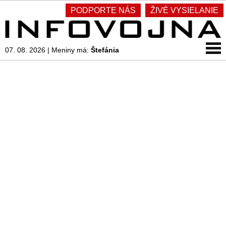
PODPORTE NÁS
ŽIVÉ VYSIELANIE
07. 08. 2026
|
Meniny má:
Štefánia