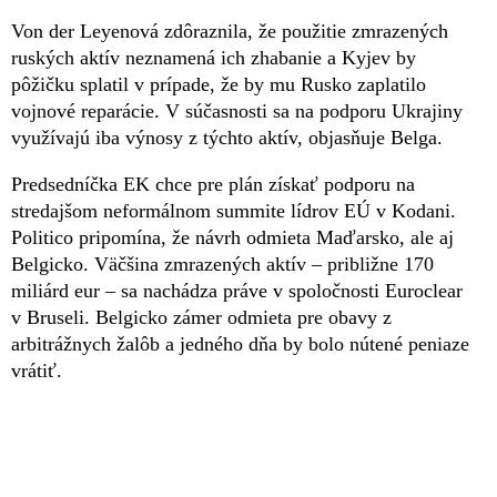
Von der Leyenová zdôraznila, že použitie zmrazených
ruských aktív neznamená ich zhabanie a Kyjev by
pôžičku splatil v prípade, že by mu Rusko zaplatilo
vojnové reparácie. V súčasnosti sa na podporu Ukrajiny
využívajú iba výnosy z týchto aktív, objasňuje Belga.
Predsedníčka EK chce pre plán získať podporu na
stredajšom neformálnom summite lídrov EÚ v Kodani.
Politico pripomína, že návrh odmieta Maďarsko, ale aj
Belgicko. Väčšina zmrazených aktív – približne 170
miliárd eur – sa nachádza práve v spoločnosti Euroclear
v Bruseli. Belgicko zámer odmieta pre obavy z
arbitrážnych žalôb a jedného dňa by bolo nútené peniaze
vrátiť.