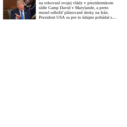
na rokovaní svojej vlády v prezidentskom
sídle Camp David v Marylande, a preto
musel odložiť plánované útoky na Irán.
Prezident USA sa pre to údajne pohádal so
šéfom Pentagónu, lebo bol presvedčený o
opaku