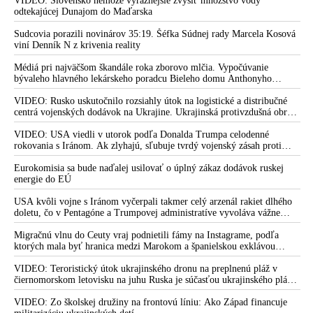
Zelenskyj medzitým v Kyjeve naliehal na zhromaždených diplomatov,
VIDEO: Slovensko nemôže výraznejšie zvýšiť množstvo vody
aby vo svete zháňali energie pre Ukrajinu na zimu. Putin vraj bude
odtekajúcej Dunajom do Maďarska
mobilizovať a vojna sa do zimy pravdepodobne neskončí
Sudcovia porazili novinárov 35:19. Šéfka Súdnej rady Marcela Kosová
viní Denník N z krivenia reality
Médiá pri najväčšom škandále roka zborovo mlčia. Vypočúvanie
bývaleho hlavného lekárskeho poradcu Bieleho domu Anthonyho
Fauciho pred výborom amerického Senátu väčšina médií ignorovala
VIDEO: Rusko uskutočnilo rozsiahly útok na logistické a distribučné
centrá vojenských dodávok na Ukrajine. Ukrajinská protivzdušná obrana
nedokázala počas ničivého nočného útoku na Kyjev a jeho okolie
zachytiť ani jednu ruskú raketu
VIDEO: USA viedli v utorok podľa Donalda Trumpa celodenné
rokovania s Iránom. Ak zlyhajú, sľubuje tvrdý vojenský zásah proti
Teheránu
Eurokomisia sa bude naďalej usilovať o úplný zákaz dodávok ruskej
energie do EÚ
USA kvôli vojne s Iránom vyčerpali takmer celý arzenál rakiet dlhého
doletu, čo v Pentagóne a Trumpovej administratíve vyvoláva vážne
obavy o bojaschopnosť americkej armády v prípade vypuknutia
konfliktu s Čínou alebo Ruskom
Migračnú vlnu do Ceuty vraj podnietili fámy na Instagrame, podľa
ktorých mala byť hranica medzi Marokom a španielskou exklávou
otvorená
VIDEO: Teroristický útok ukrajinského dronu na preplnenú pláž v
čiernomorskom letovisku na juhu Ruska je súčasťou ukrajinského plánu,
ktorý kopíruje model Hitlerovej „totálnej vojny“ po porážke
Wehrmachtu pri Stalingrade. Útok v Kaspickom mori na iránsku loď
VIDEO: Zo školskej družiny na frontovú líniu: Ako Západ financuje