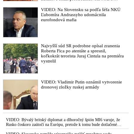
zabezpečiť ich dodávky
VIDEO: Na Slovensku sa podľa šéfa NKÚ
Ľubomíra Andrassyho udomácnila
eurofondová mafia
Najvyšší súd SR podrobne opísal zranenia
Roberta Fica po atentáte a spresnil,
koľkokrát terorista Juraj Cintula na premiéra
vystrelil
VIDEO: Vladimir Putin oznámil vytvorenie
dronovej zložky ruskej armády
VIDEO: Bývalý britský diplomat a dlhoročný špión MI6 varuje, že
Rusko čoskoro zaútočí na Európu, pretože k tomu bude dotlačené
rovnako, ako bolo dotlačené k invázii na Ukrajinu v roku 2022.