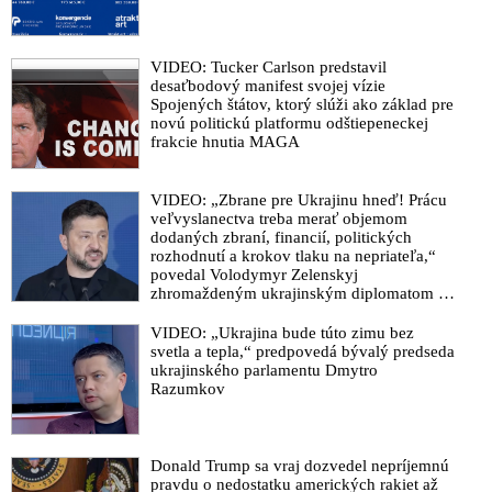
VIDEO: Tucker Carlson predstavil
desaťbodový manifest svojej vízie
Spojených štátov, ktorý slúži ako základ pre
novú politickú platformu odštiepeneckej
frakcie hnutia MAGA
VIDEO: „Zbrane pre Ukrajinu hneď! Prácu
veľvyslanectva treba merať objemom
dodaných zbraní, financií, politických
rozhodnutí a krokov tlaku na nepriateľa,“
povedal Volodymyr Zelenskyj
zhromaždeným ukrajinským diplomatom v
Kyjeve. Donald Trump mu potom odkázal,
že USA Ukrajine nedodajú protiraketové
VIDEO: „Ukrajina bude túto zimu bez
systémy Patriot
svetla a tepla,“ predpovedá bývalý predseda
ukrajinského parlamentu Dmytro
Razumkov
Donald Trump sa vraj dozvedel nepríjemnú
pravdu o nedostatku amerických rakiet až