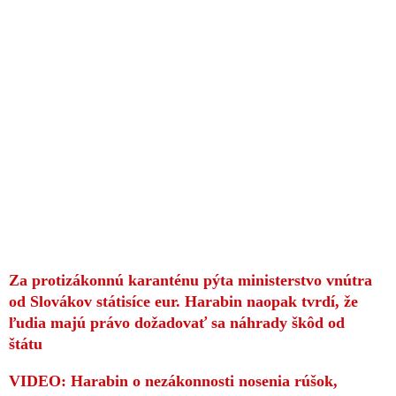
Za protizákonnú karanténu pýta ministerstvo vnútra
od Slovákov státisíce eur. Harabin naopak tvrdí, že
ľudia majú právo dožadovať sa náhrady škôd od
štátu
VIDEO: Harabin o nezákonnosti nosenia rúšok,