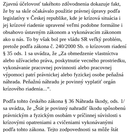
Zjavnú účelovosť takéhoto zdôvodnenia dokazuje fakt,
že by sa skôr očakávalo použitie právnej úpravy podľa
legislatívy v Českej republike, kde je krízová situácia i
jej krízové riadenie upravené veľmi podobne formálne i
obsahovo ústavným zákonom a vykonávacím zákonom
ako u nás. To by však bol pre vládu SR veľký problém,
pretože podľa zákona č. 240/2000 Sb. o krízovom riadení
§ 35 ods. 1 sa uvádza, že „Za obmedzenie vlastníctva
alebo užívacieho práva, poskytnutie vecného prostriedku,
vykonávanie pracovnej povinnosti alebo pracovnej
výpomoci patrí právnickej alebo fyzickej osobe peňažná
náhrada. Peňažnú náhradu je povinný vyplatiť orgán
krízového riadenia...“.
Podľa tohto českého zákona § 36 Náhrada škody, ods. 1/
sa uvádza, že „Štát je povinný nahradiť škodu spôsobenú
právnickým a fyzickým osobám v príčinnej súvislosti s
krízovými opatreniami a cvičeniami vykonávanými
podľa tohto zákona. Tejto zodpovednosti sa môže štát