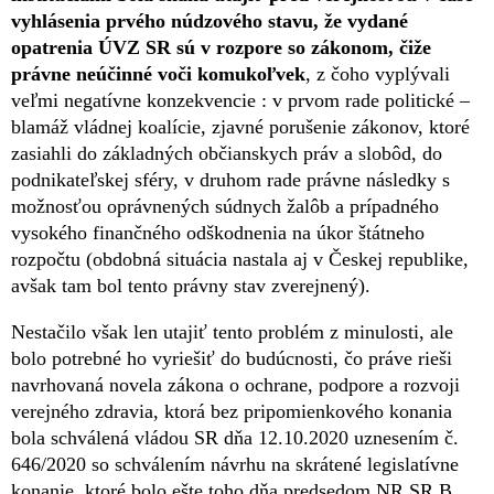
vyhlásenia prvého núdzového stavu, že vydané
opatrenia ÚVZ SR sú v rozpore so zákonom, čiže
právne neúčinné voči komukoľvek
, z čoho vyplývali
veľmi negatívne konzekvencie : v prvom rade politické –
blamáž vládnej koalície, zjavné porušenie zákonov, ktoré
zasiahli do základných občianskych práv a slobôd, do
podnikateľskej sféry, v druhom rade právne následky s
možnosťou oprávnených súdnych žalôb a prípadného
vysokého finančného odškodnenia na úkor štátneho
rozpočtu (obdobná situácia nastala aj v Českej republike,
avšak tam bol tento právny stav zverejnený).
Nestačilo však len utajiť tento problém z minulosti, ale
bolo potrebné ho vyriešiť do budúcnosti, čo práve rieši
navrhovaná novela zákona o ochrane, podpore a rozvoji
verejného zdravia, ktorá bez pripomienkového konania
bola schválená vládou SR dňa 12.10.2020 uznesením č.
646/2020 so schválením návrhu na skrátené legislatívne
konanie, ktoré bolo ešte toho dňa predsedom NR SR B.