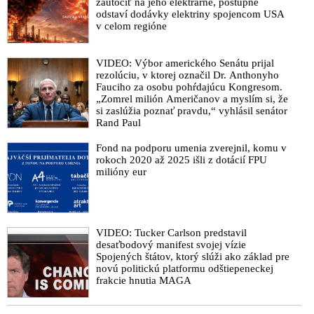
zaútočiť na jeho elektrárne, postupne
odstaví dodávky elektriny spojencom USA
v celom regióne
VIDEO: Výbor amerického Senátu prijal
rezolúciu, v ktorej označil Dr. Anthonyho
Fauciho za osobu pohŕdajúcu Kongresom.
„Zomrel milión Američanov a myslím si, že
si zaslúžia poznať pravdu,“ vyhlásil senátor
Rand Paul
Fond na podporu umenia zverejnil, komu v
rokoch 2020 až 2025 išli z dotácií FPU
milióny eur
VIDEO: Tucker Carlson predstavil
desaťbodový manifest svojej vízie
Spojených štátov, ktorý slúži ako základ pre
novú politickú platformu odštiepeneckej
frakcie hnutia MAGA