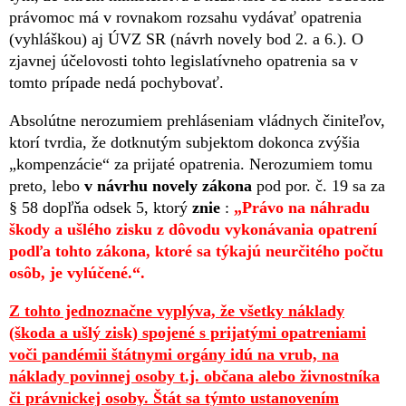
právomoc má v rovnakom rozsahu vydávať opatrenia
(vyhláškou) aj ÚVZ SR (návrh novely bod 2. a 6.). O
zjavnej účelovosti tohto legislatívneho opatrenia sa v
tomto prípade nedá pochybovať.
Absolútne nerozumiem prehláseniam vládnych činiteľov,
ktorí tvrdia, že dotknutým subjektom dokonca zvýšia
„kompenzácie“ za prijaté opatrenia. Nerozumiem tomu
preto, lebo
v návrhu novely zákona
pod por. č. 19 sa za
§ 58 dopľňa odsek 5, ktorý
znie
:
„Právo na náhradu
škody a ušlého zisku z dôvodu vykonávania opatrení
podľa tohto zákona, ktoré sa týkajú neurčitého počtu
osôb, je vylúčené.“.
Z tohto jednoznačne vyplýva, že všetky náklady
(škoda a ušlý zisk) spojené s prijatými opatreniami
voči pandémii štátnymi orgány idú na vrub, na
náklady povinnej osoby t.j. občana alebo živnostníka
či právnickej osoby. Štát sa týmto ustanovením