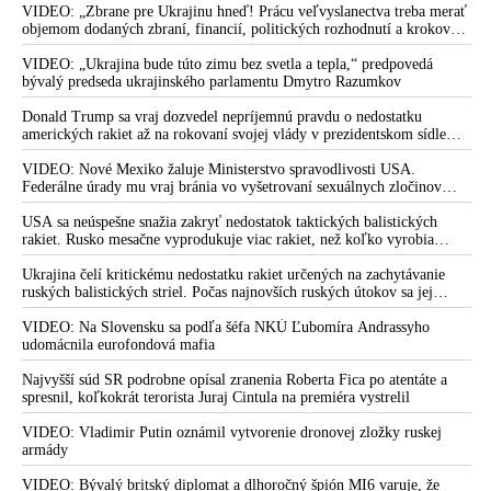
VIDEO: „Zbrane pre Ukrajinu hneď! Prácu veľvyslanectva treba merať
objemom dodaných zbraní, financií, politických rozhodnutí a krokov
tlaku na nepriateľa,“ povedal Volodymyr Zelenskyj zhromaždeným
ukrajinským diplomatom v Kyjeve. Donald Trump mu potom odkázal,
VIDEO: „Ukrajina bude túto zimu bez svetla a tepla,“ predpovedá
že USA Ukrajine nedodajú protiraketové systémy Patriot
bývalý predseda ukrajinského parlamentu Dmytro Razumkov
Donald Trump sa vraj dozvedel nepríjemnú pravdu o nedostatku
amerických rakiet až na rokovaní svojej vlády v prezidentskom sídle
Camp David v Marylande, a preto musel odložiť plánované útoky na
Irán. Prezident USA sa pre to údajne pohádal so šéfom Pentagónu, lebo
VIDEO: Nové Mexiko žaluje Ministerstvo spravodlivosti USA.
bol presvedčený o opaku
Federálne úrady mu vraj bránia vo vyšetrovaní sexuálnych zločinov
organizátora pedofilnej siete Jeffreyho Epsteina. Ten mal nariadiť, aby
dve dievčatá zo zahraničia, ktoré boli uškrtené počas drsného
USA sa neúspešne snažia zakryť nedostatok taktických balistických
fetišistického sexu, pochovali v blízkosti jeho ranča v tomto americkom
rakiet. Rusko mesačne vyprodukuje viac rakiet, než koľko vyrobia
štáte
všetci producenti systémov Patriot dohromady
Ukrajina čelí kritickému nedostatku rakiet určených na zachytávanie
ruských balistických striel. Počas najnovších ruských útokov sa jej
nepodarilo zostreliť ani jednu. Volodymyr Zelenskyj sa v zúfalstve snaží
prostredníctvom NATO zabezpečiť ich dodávky
VIDEO: Na Slovensku sa podľa šéfa NKÚ Ľubomíra Andrassyho
udomácnila eurofondová mafia
Najvyšší súd SR podrobne opísal zranenia Roberta Fica po atentáte a
spresnil, koľkokrát terorista Juraj Cintula na premiéra vystrelil
VIDEO: Vladimir Putin oznámil vytvorenie dronovej zložky ruskej
armády
VIDEO: Bývalý britský diplomat a dlhoročný špión MI6 varuje, že