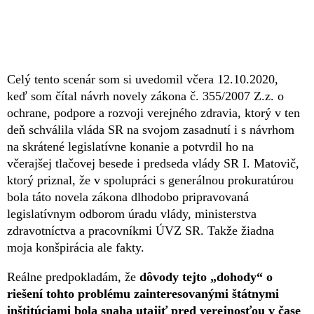
Celý tento scenár som si uvedomil včera 12.10.2020,
keď som čítal návrh novely zákona č. 355/2007 Z.z. o
ochrane, podpore a rozvoji verejného zdravia, ktorý v ten
deň schválila vláda SR na svojom zasadnutí i s návrhom
na skrátené legislatívne konanie a potvrdil ho na
včerajšej tlačovej besede i predseda vlády SR I. Matovič,
ktorý priznal, že v spolupráci s generálnou prokuratúrou
bola táto novela zákona dlhodobo pripravovaná
legislatívnym odborom úradu vlády, ministerstva
zdravotníctva a pracovníkmi ÚVZ SR. Takže žiadna
moja konšpirácia ale fakty.
Reálne predpokladám, že
dôvody tejto „dohody“ o
riešení tohto problému zainteresovanými štátnymi
inštitúciami bola snaha utajiť pred verejnosťou v čase