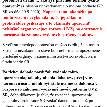
pôsobnosti úradu ... ako aj s právnou formou týchto
opatrení“
(z obsahu upovedomenia o mojom podnete GP
SR zo dňa 29.9.2020).
Napriek tomu okamžite po
tomto zistení nevykonala to, čo jej zákon o
prokuratúre prikazuje a to okamžite upozorniť
príslušný orgán verejnej správy (ÚVZ) na odstránenie
porušovania zákonov vydaných správnych aktov.
S veľkou pravdepodobnosťou možno tvrdiť, že o tomto
zistení a nezákonnom stave boli neformálne upozornené
príslušné orgány, vrátane ministerstva zdravotníctva a
úradu vlády SR.
Po tichej dohode pozdržali vydanie tohto
upozornenia, tak aby ubehla doba tzv. prvej vlny
koronavírusu a mohli byť stále účinné či dokonca v
rozpore so zákonom vydávané nové opatrenia ÚVZ
SR
, čoho dôkazom je fakt, že uvedené upozornenie
generálny prokurátor SR zaslať danému úradu až po
uplynutí piatich (5) mesiacoch t.j. 22.9.2020 a daný úrad