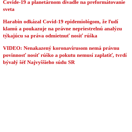
Covide-19 a planetárnom divadle na preformátovanie
sveta
Harabin odkázal Covid-19 epidemiológom, že ľudí
klamú a poukazuje na právne nepriestrelnú analýzu
týkajúcu sa práva odmietnuť nosiť rúška
VIDEO: Nenakazený koronavírusom nemá právnu
povinnosť nosiť rúško a pokutu nemusí zaplatiť, tvrdí
bývalý šéf Najvyššieho súdu SR