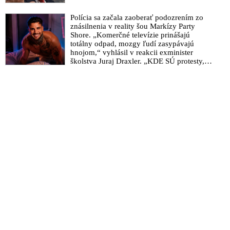
Polícia sa začala zaoberať podozrením zo
znásilnenia v reality šou Markízy Party
Shore. „Komerčné televízie prinášajú
totálny odpad, mozgy ľudí zasypávajú
hnojom,“ vyhlásil v reakcii exminister
školstva Juraj Draxler. „KDE SÚ protesty,
výkriky či štrajky novinárov a mediálnych
pracovníkov?“ spýtal sa