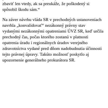
zbaviť len vtedy, ak sa preukáže, že poškodený si
spôsobil škodu sám.“
Na záver návrhu vláda SR v prechodných ustanoveniach
navrhla „konvalidovať“ nezákonný právny stav
vydanými nezákonnými opatreniami ÚVZ SR, keď určila
prechodný čas, počas ktorého zostanú v platnosti
opatrenia úradu i regionálnych úradov verejného
zdravotníctva vydané pred dňom nadobudnutia účinnosti
tejto právnej úpravy. Takúto možnosť poskytlo aj
upozornenie generálneho prokurátora SR.