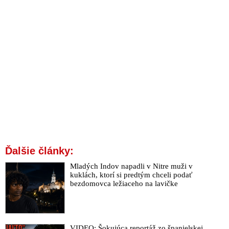
Ďalšie články:
Mladých Indov napadli v Nitre muži v
kuklách, ktorí si predtým chceli podať
bezdomovca ležiaceho na lavičke
VIDEO: Šokujúca reportáž zo španielskej