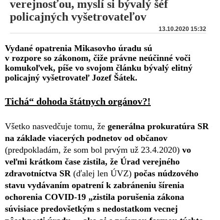
verejnosťou, myslí si bývalý šéf
policajných vyšetrovateľov
13.10.2020 15:32
Vydané opatrenia Mikasovho úradu sú
v rozpore so zákonom, čiže právne neúčinné voči
komukoľvek, píše vo svojom článku bývalý elitný
policajný vyšetrovateľ Jozef Šátek.
Tichá“ dohoda štátnych orgánov?!
Všetko nasvedčuje tomu, že
generálna prokuratúra SR
na základe viacerých podnetov od občanov
(predpokladám, že som bol prvým už 23.4.2020)
vo
veľmi krátkom čase zistila, že Úrad verejného
zdravotníctva SR
(ďalej len ÚVZ)
počas núdzového
stavu vydávaním opatrení k zabráneniu šírenia
ochorenia COVID-19 „zistila porušenia zákona
súvisiace predovšetkým s nedostatkom vecnej