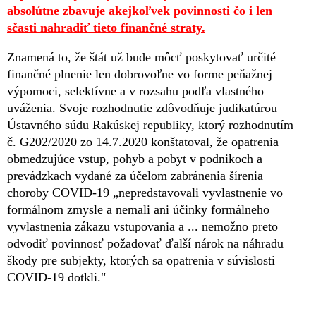
absolútne zbavuje akejkoľvek povinnosti čo i len
sčasti nahradiť tieto finančné straty.
Znamená to, že štát už bude môcť poskytovať určité
finančné plnenie len dobrovoľne vo forme peňažnej
výpomoci, selektívne a v rozsahu podľa vlastného
uváženia. Svoje rozhodnutie zdôvodňuje judikatúrou
Ústavného súdu Rakúskej republiky, ktorý rozhodnutím
č. G202/2020 zo 14.7.2020 konštatoval, že opatrenia
obmedzujúce vstup, pohyb a pobyt v podnikoch a
prevádzkach vydané za účelom zabránenia šírenia
choroby COVID-19 „nepredstavovali vyvlastnenie vo
formálnom zmysle a nemali ani účinky formálneho
vyvlastnenia zákazu vstupovania a ... nemožno preto
odvodiť povinnosť požadovať ďalší nárok na náhradu
škody pre subjekty, ktorých sa opatrenia v súvislosti
COVID-19 dotkli."