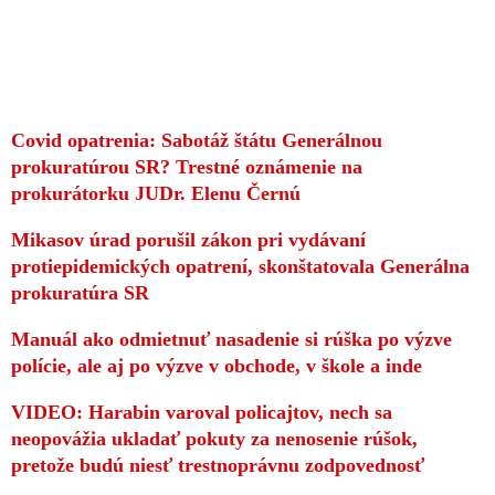
Covid opatrenia: Sabotáž štátu Generálnou
prokuratúrou SR? Trestné oznámenie na
prokurátorku JUDr. Elenu Černú
Mikasov úrad porušil zákon pri vydávaní
protiepidemických opatrení, skonštatovala Generálna
prokuratúra SR
Manuál ako odmietnuť nasadenie si rúška po výzve
polície, ale aj po výzve v obchode, v škole a inde
VIDEO: Harabin varoval policajtov, nech sa
neopovážia ukladať pokuty za nenosenie rúšok,
pretože budú niesť trestnoprávnu zodpovednosť