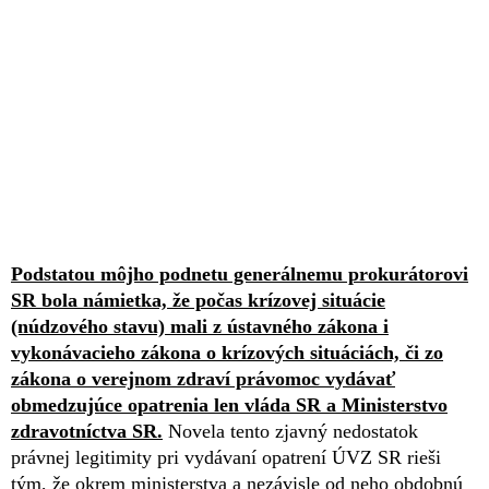
Podstatou môjho podnetu generálnemu prokurátorovi
SR bola námietka, že počas krízovej situácie
(núdzového stavu) mali z ústavného zákona i
vykonávacieho zákona o krízových situáciách, či zo
zákona o verejnom zdraví právomoc vydávať
obmedzujúce opatrenia len vláda SR a Ministerstvo
zdravotníctva SR.
Novela tento zjavný nedostatok
právnej legitimity pri vydávaní opatrení ÚVZ SR rieši
tým, že okrem ministerstva a nezávisle od neho obdobnú