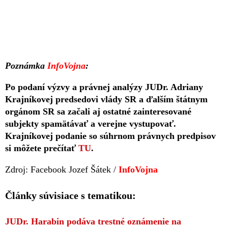
Poznámka
InfoVojna
:
Po podaní výzvy a právnej analýzy JUDr. Adriany
Krajníkovej predsedovi vlády SR a ďalším štátnym
orgánom SR sa začali aj ostatné zainteresované
subjekty spamätávať a verejne vystupovať.
Krajníkovej podanie so súhrnom právnych predpisov
si môžete prečítať
TU
.
Zdroj: Facebook Jozef Šátek /
InfoVojna
Články súvisiace s tematikou:
JUDr. Harabin podáva trestné oznámenie na