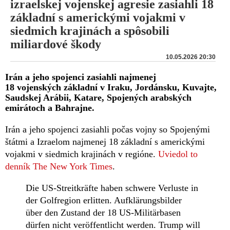
izraelskej vojenskej agresie zasiahli 18
základní s americkými vojakmi v
siedmich krajinách a spôsobili
miliardové škody
10.05.2026 20:30
Irán a jeho spojenci zasiahli najmenej
18 vojenských základní v Iraku, Jordánsku, Kuvajte,
Saudskej Arábii, Katare, Spojených arabských
emirátoch a Bahrajne.
Irán a jeho spojenci zasiahli počas vojny so Spojenými
štátmi a Izraelom najmenej 18 základní s americkými
vojakmi v siedmich krajinách v regióne.
Uviedol to
denník The New York Times
.
Die US-Streitkräfte haben schwere Verluste in
der Golfregion erlitten. Aufklärungsbilder
über den Zustand der 18 US-Militärbasen
dürfen nicht veröffentlicht werden. Trump will