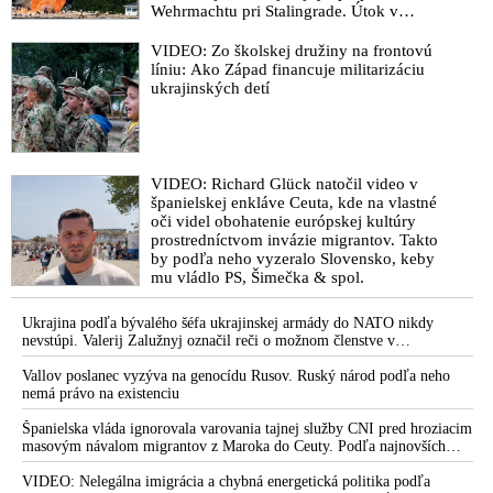
Wehrmachtu pri Stalingrade. Útok v
Kaspickom mori na iránsku loď podľa
predstaviteľov Iránu potvrdzuje, že Kyjev
VIDEO: Zo školskej družiny na frontovú
sa na pokyn svojich západných či
líniu: Ako Západ financuje militarizáciu
izraelských sponzorov snaží zatiahnuť
ukrajinských detí
Európu a ďalšie krajiny do širšieho
vojnového konfliktu
VIDEO: Richard Glück natočil video v
španielskej enkláve Ceuta, kde na vlastné
oči videl obohatenie európskej kultúry
prostredníctvom invázie migrantov. Takto
by podľa neho vyzeralo Slovensko, keby
mu vládlo PS, Šimečka & spol.
Ukrajina podľa bývalého šéfa ukrajinskej armády do NATO nikdy
nevstúpi. Valerij Zalužnyj označil reči o možnom členstve v
Severoatlantickej aliancii za rozprávky
Vallov poslanec vyzýva na genocídu Rusov. Ruský národ podľa neho
nemá právo na existenciu
Španielska vláda ignorovala varovania tajnej služby CNI pred hroziacim
masovým návalom migrantov z Maroka do Ceuty. Podľa najnovších
správ preniklo do tejto španielskej exklávy na severe Afriky vyše 70-
tisíc migrantov
VIDEO: Nelegálna imigrácia a chybná energetická politika podľa