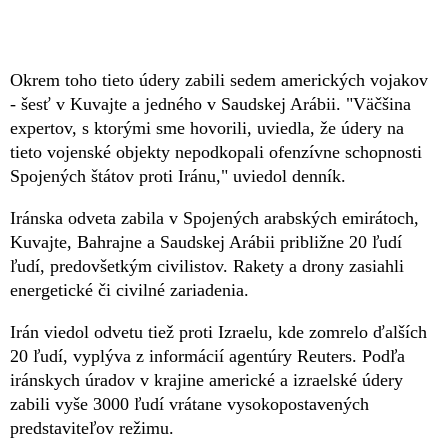
Okrem toho tieto údery zabili sedem amerických vojakov
- šesť v Kuvajte a jedného v Saudskej Arábii. "Väčšina
expertov, s ktorými sme hovorili, uviedla, že údery na
tieto vojenské objekty nepodkopali ofenzívne schopnosti
Spojených štátov proti Iránu," uviedol denník.
Iránska odveta zabila v Spojených arabských emirátoch,
Kuvajte, Bahrajne a Saudskej Arábii približne 20 ľudí
ľudí, predovšetkým civilistov. Rakety a drony zasiahli
energetické či civilné zariadenia.
Irán viedol odvetu tiež proti Izraelu, kde zomrelo ďalších
20 ľudí, vyplýva z informácií agentúry Reuters. Podľa
iránskych úradov v krajine americké a izraelské údery
zabili vyše 3000 ľudí vrátane vysokopostavených
predstaviteľov režimu.