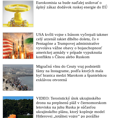
Eurokomisia sa bude naďalej usilovať o
úplný zákaz dodávok ruskej energie do EÚ
USA kvôli vojne s Iránom vyčerpali takmer
celý arzenál rakiet dlhého doletu, čo v
Pentagóne a Trumpovej administratíve
vyvoláva vážne obavy o bojaschopnosť
americkej armády v prípade vypuknutia
konfliktu s Čínou alebo Ruskom
Migračnú vlnu do Ceuty vraj podnietili
fámy na Instagrame, podľa ktorých mala
byť hranica medzi Marokom a španielskou
exklávou otvorená
VIDEO: Teroristický útok ukrajinského
dronu na preplnenú pláž v čiernomorskom
letovisku na juhu Ruska je súčasťou
ukrajinského plánu, ktorý kopíruje model
Hitlerovej „totálnej vojny“ po porážke