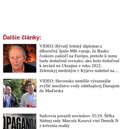
Ďalšie články:
VIDEO: Bývalý britský diplomat a
dlhoročný špión MI6 varuje, že Rusko
čoskoro zaútočí na Európu, pretože k tomu
bude dotlačené rovnako, ako bolo dotlačené
k invázii na Ukrajinu v roku 2022.
Zelenskyj medzitým v Kyjeve naliehal na
zhromaždených diplomatov, aby vo svete
zháňali energie pre Ukrajinu na zimu. Putin
VIDEO: Slovensko nemôže výraznejšie
vraj bude mobilizovať a vojna sa do zimy
zvýšiť množstvo vody odtekajúcej Dunajom
pravdepodobne neskončí
do Maďarska
Sudcovia porazili novinárov 35:19. Šéfka
Súdnej rady Marcela Kosová viní Denník N
z krivenia reality