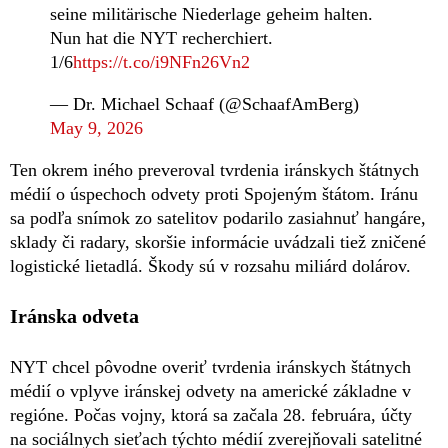
seine militärische Niederlage geheim halten.
Nun hat die NYT recherchiert.
1/6
https://t.co/i9NFn26Vn2
— Dr. Michael Schaaf (@SchaafAmBerg)
May 9, 2026
Ten okrem iného preveroval tvrdenia iránskych štátnych
médií o úspechoch odvety proti Spojeným štátom. Iránu
sa podľa snímok zo satelitov podarilo zasiahnuť hangáre,
sklady či radary, skoršie informácie uvádzali tiež zničené
logistické lietadlá. Škody sú v rozsahu miliárd dolárov.
Iránska odveta
NYT chcel pôvodne overiť tvrdenia iránskych štátnych
médií o vplyve iránskej odvety na americké základne v
regióne. Počas vojny, ktorá sa začala 28. februára, účty
na sociálnych sieťach týchto médií zverejňovali satelitné