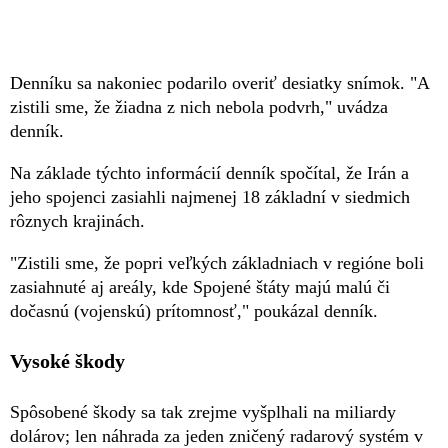
Denníku sa nakoniec podarilo overiť desiatky snímok. "A
zistili sme, že žiadna z nich nebola podvrh," uvádza
denník.
Na základe týchto informácií denník spočítal, že Irán a
jeho spojenci zasiahli najmenej 18 základní v siedmich
rôznych krajinách.
"Zistili sme, že popri veľkých základniach v regióne boli
zasiahnuté aj areály, kde Spojené štáty majú malú či
dočasnú (vojenskú) prítomnosť," poukázal denník.
Vysoké škody
Spôsobené škody sa tak zrejme vyšplhali na miliardy
dolárov; len náhrada za jeden zničený radarový systém v