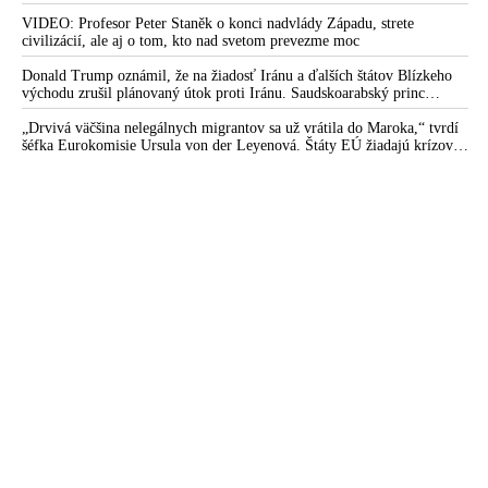
VIDEO: Profesor Peter Staněk o konci nadvlády Západu, strete
civilizácií, ale aj o tom, kto nad svetom prevezme moc
Donald Trump oznámil, že na žiadosť Iránu a ďalších štátov Blízkeho
východu zrušil plánovaný útok proti Iránu. Saudskoarabský princ
medzitým varoval amerického prezidenta pred ďalšou eskaláciou
konfliktu
„Drvivá väčšina nelegálnych migrantov sa už vrátila do Maroka,“ tvrdí
šéfka Eurokomisie Ursula von der Leyenová. Štáty EÚ žiadajú krízové
rokovania o situácii v Ceute. Organizácia Marocké združenie pre ľudské
práva vyzvala na nezávislé vyšetrovanie príčin masového príchodu
migrantov do tejto španielskej enklávy