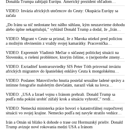
Donalda Trumpa zabíjajú Európu. Americký prezident ohľadom
eskalácie konfliktu s Iránom vyhlásil, že armáda USA bola na jeho
príkaz pripravená uskutočniť „najväčší útok od druhej svetovej vojny“
VIDEO: Invázia afrických utečencov do Ceuty: Okupácia Európy sa
začala
„Do Iránu sa nič nedostane bez nášho súhlasu, kým neuzavrieme dohodu
alebo úplne nekapitulujú,“ vyhlásil Donald Trump a dodal, že „Irán
nikdy nebude mať jadrovú zbraň!“
VIDEO: Migrant v Ceute sa priznal, že z Maroka utiekol pred políciou
a možným obvinením z vraždy svojej kamarátky. Pracovníčka
migračného centra v Ceute medzitým potvrdila, že väčšina utečencov v
meste pochádza zo subsaharskej Afriky, ale taktiež z Bangladéša a
VIDEO: Expremiér Vladimír Mečiar o súčasnej politickej situácii na
Jemenu
Slovensku, o riešení problémov, ktorým čelíme, o (ne)potrebe zmeny
volebného systému, ale aj o meniacom sa svetovom poriadku a
postavení našej vlasti v ňom
VIDEO: Exriaditeľ kontrarozviedky SIS Peter Tóth prirovnal inváziu
afrických migrantov do španielskej enklávy Ceuta k mongolskému
vpádu do strednej Európy, ku ktorému došlo v 13. storočí
VIDEO: Poslanec Matovičovho hnutia posielal sexuálne ladené správy a
intímne fotografie maloletým dievčatám, narazil však na lovca
pedofilov
VIDEO: „USA a Izrael vojnu s Iránom prehrali. Donald Trump sa
podľa mňa pokúsi urobiť zúfalý krok a situáciu vyhrotiť,“ tvrdí
americký armádny plukovník vo výslužbe Douglas Macgregor
VIDEO: Nemecká ministerka práce hovorí o katastrofálnej rozpočtovej
situácii vo svojej krajine. Nemecko podľa nej navyše stratilo vedúce
postavenie v mnohých technologických oblastiach
Irán a Omán sú blízko k dohode o trase cez Hormuzský prieliv. Donald
Trump avizuje nové rokovania medzi USA a Iránom