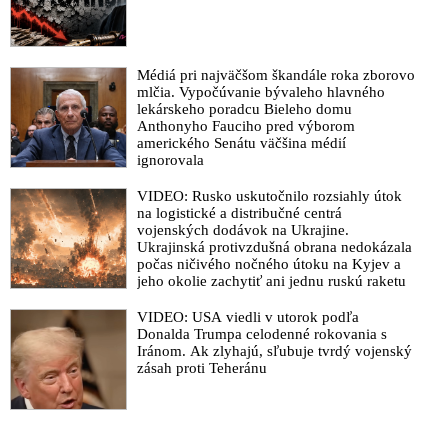
Médiá pri najväčšom škandále roka zborovo
mlčia. Vypočúvanie bývaleho hlavného
lekárskeho poradcu Bieleho domu
Anthonyho Fauciho pred výborom
amerického Senátu väčšina médií
ignorovala
VIDEO: Rusko uskutočnilo rozsiahly útok
na logistické a distribučné centrá
vojenských dodávok na Ukrajine.
Ukrajinská protivzdušná obrana nedokázala
počas ničivého nočného útoku na Kyjev a
jeho okolie zachytiť ani jednu ruskú raketu
VIDEO: USA viedli v utorok podľa
Donalda Trumpa celodenné rokovania s
Iránom. Ak zlyhajú, sľubuje tvrdý vojenský
zásah proti Teheránu