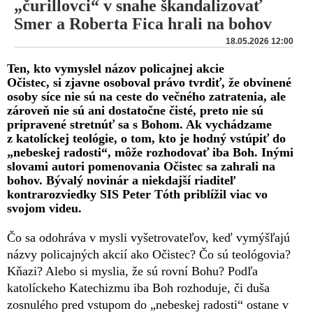
„čurillovci“ v snahe škandalizovať
Smer a Roberta Fica hrali na bohov
18.05.2026 12:00
Ten, kto vymyslel názov policajnej akcie
Očistec, si zjavne osoboval právo tvrdiť, že obvinené
osoby síce nie sú na ceste do večného zatratenia, ale
zároveň nie sú ani dostatočne čisté, preto nie sú
pripravené stretnúť sa s Bohom. Ak vychádzame
z katolíckej teológie, o tom, kto je hodný vstúpiť do
„nebeskej radosti“, môže rozhodovať iba Boh. Inými
slovami autori pomenovania Očistec sa zahrali na
bohov. Bývalý novinár a niekdajší riaditeľ
kontrarozviedky SIS Peter Tóth priblížil viac vo
svojom videu.
Čo sa odohráva v mysli vyšetrovateľov, keď vymýšľajú
názvy policajných akcií ako Očistec? Čo sú teológovia?
Kňazi? Alebo si myslia, že sú rovní Bohu? Podľa
katolíckeho Katechizmu iba Boh rozhoduje, či duša
zosnulého pred vstupom do „nebeskej radosti“ ostane v