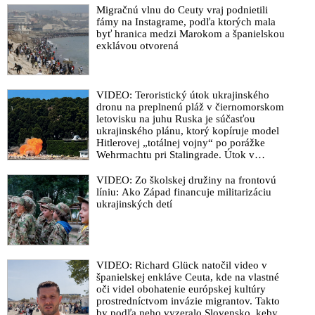
Migračnú vlnu do Ceuty vraj podnietili
fámy na Instagrame, podľa ktorých mala
byť hranica medzi Marokom a španielskou
exklávou otvorená
VIDEO: Teroristický útok ukrajinského
dronu na preplnenú pláž v čiernomorskom
letovisku na juhu Ruska je súčasťou
ukrajinského plánu, ktorý kopíruje model
Hitlerovej „totálnej vojny“ po porážke
Wehrmachtu pri Stalingrade. Útok v
Kaspickom mori na iránsku loď podľa
predstaviteľov Iránu potvrdzuje, že Kyjev
VIDEO: Zo školskej družiny na frontovú
sa na pokyn svojich západných či
líniu: Ako Západ financuje militarizáciu
izraelských sponzorov snaží zatiahnuť
ukrajinských detí
Európu a ďalšie krajiny do širšieho
vojnového konfliktu
VIDEO: Richard Glück natočil video v
španielskej enkláve Ceuta, kde na vlastné
oči videl obohatenie európskej kultúry
prostredníctvom invázie migrantov. Takto
by podľa neho vyzeralo Slovensko, keby