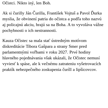
Očistci. Nikto iný, len Boh.
Ak si čurilly Ján Čurilla, František Vojtuš a Pavol Ďurka
myslia, že obvinení patria do očistca a podľa toho nazvú
aj policajnú akciu, hrajú sa na Boha. A to vyvoláva vážne
pochybnosti o ich nestrannosti.
Kauza Očistec sa mala stať ústredným motívom
diskreditácie Tibora Gašpara a strany Smer pred
parlamentnými voľbami v roku 2027. Prvé hodiny
hlavného pojednávania však ukázali, že Očistec nemusí
vyviesť k spáse, ale k večnému zatrateniu vyšetrovacích
praktík nebezpečného zoskupenia čuríll a lipšicovcov.