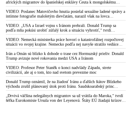
afrických migrantov do španielskej enklávy Ceuta k mongolskému
vpádu do strednej Európy, ku ktorému došlo v 13. storočí
VIDEO: Poslanec Matovičovho hnutia posielal sexuálne ladené správy a
intímne fotografie maloletým dievčatám, narazil však na lovca
pedofilov
VIDEO: „USA a Izrael vojnu s Iránom prehrali. Donald Trump sa
podľa mňa pokúsi urobiť zúfalý krok a situáciu vyhrotiť,“ tvrdí
americký armádny plukovník vo výslužbe Douglas Macgregor
VIDEO: Nemecká ministerka práce hovorí o katastrofálnej rozpočtovej
situácii vo svojej krajine. Nemecko podľa nej navyše stratilo vedúce
postavenie v mnohých technologických oblastiach
Irán a Omán sú blízko k dohode o trase cez Hormuzský prieliv. Donald
Trump avizuje nové rokovania medzi USA a Iránom
VIDEO: Profesor Peter Staněk o konci nadvlády Západu, strete
civilizácií, ale aj o tom, kto nad svetom prevezme moc
Donald Trump oznámil, že na žiadosť Iránu a ďalších štátov Blízkeho
východu zrušil plánovaný útok proti Iránu. Saudskoarabský princ
medzitým varoval amerického prezidenta pred ďalšou eskaláciou
konfliktu
„Drvivá väčšina nelegálnych migrantov sa už vrátila do Maroka,“ tvrdí
šéfka Eurokomisie Ursula von der Leyenová. Štáty EÚ žiadajú krízové
rokovania o situácii v Ceute. Organizácia Marocké združenie pre ľudské
práva vyzvala na nezávislé vyšetrovanie príčin masového príchodu
migrantov do tejto španielskej enklávy