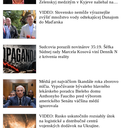
Zelenskyj medzitým v Kyjeve naliehal na
zhromaždených diplomatov, aby vo svete
zháňali energie pre Ukrajinu na zimu. Putin
VIDEO: Slovensko nemôže výraznejšie
vraj bude mobilizovať a vojna sa do zimy
zvýšiť množstvo vody odtekajúcej Dunajom
pravdepodobne neskončí
do Maďarska
Sudcovia porazili novinárov 35:19. Šéfka
Súdnej rady Marcela Kosová viní Denník N
z krivenia reality
Médiá pri najväčšom škandále roka zborovo
mlčia. Vypočúvanie bývaleho hlavného
lekárskeho poradcu Bieleho domu
Anthonyho Fauciho pred výborom
amerického Senátu väčšina médií
ignorovala
VIDEO: Rusko uskutočnilo rozsiahly útok
na logistické a distribučné centrá
vojenských dodávok na Ukrajine.