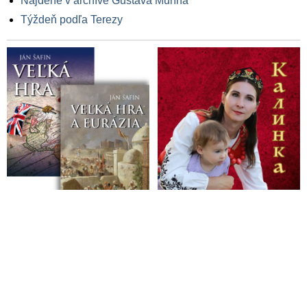
Nájdené v archíve Gustáva Murína
Týždeň podľa Terezy