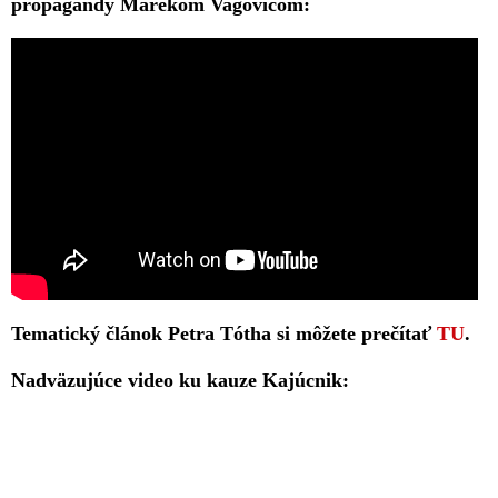
propagandy Marekom Vagovičom:
Tematický článok Petra Tótha si môžete prečítať
TU
.
Nadväzujúce video ku kauze Kajúcnik: