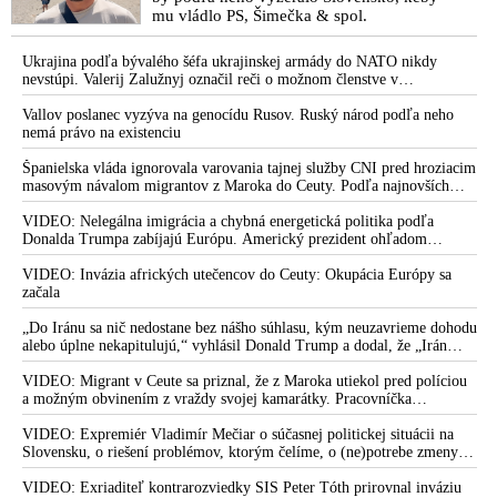
mu vládlo PS, Šimečka & spol.
Ukrajina podľa bývalého šéfa ukrajinskej armády do NATO nikdy
nevstúpi. Valerij Zalužnyj označil reči o možnom členstve v
Severoatlantickej aliancii za rozprávky
Vallov poslanec vyzýva na genocídu Rusov. Ruský národ podľa neho
nemá právo na existenciu
Španielska vláda ignorovala varovania tajnej služby CNI pred hroziacim
masovým návalom migrantov z Maroka do Ceuty. Podľa najnovších
správ preniklo do tejto španielskej exklávy na severe Afriky vyše 70-
tisíc migrantov
VIDEO: Nelegálna imigrácia a chybná energetická politika podľa
Donalda Trumpa zabíjajú Európu. Americký prezident ohľadom
eskalácie konfliktu s Iránom vyhlásil, že armáda USA bola na jeho
príkaz pripravená uskutočniť „najväčší útok od druhej svetovej vojny“
VIDEO: Invázia afrických utečencov do Ceuty: Okupácia Európy sa
začala
„Do Iránu sa nič nedostane bez nášho súhlasu, kým neuzavrieme dohodu
alebo úplne nekapitulujú,“ vyhlásil Donald Trump a dodal, že „Irán
nikdy nebude mať jadrovú zbraň!“
VIDEO: Migrant v Ceute sa priznal, že z Maroka utiekol pred políciou
a možným obvinením z vraždy svojej kamarátky. Pracovníčka
migračného centra v Ceute medzitým potvrdila, že väčšina utečencov v
meste pochádza zo subsaharskej Afriky, ale taktiež z Bangladéša a
VIDEO: Expremiér Vladimír Mečiar o súčasnej politickej situácii na
Jemenu
Slovensku, o riešení problémov, ktorým čelíme, o (ne)potrebe zmeny
volebného systému, ale aj o meniacom sa svetovom poriadku a
postavení našej vlasti v ňom
VIDEO: Exriaditeľ kontrarozviedky SIS Peter Tóth prirovnal inváziu