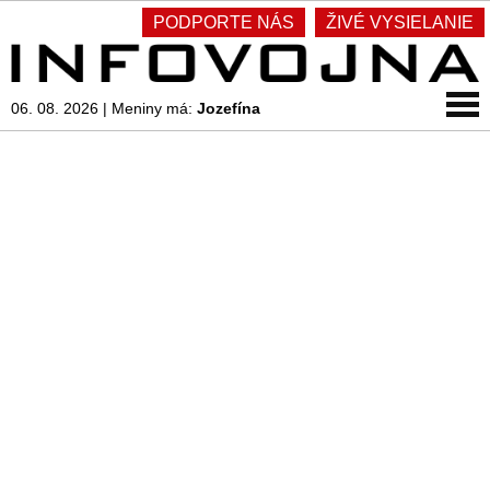
PODPORTE NÁS
ŽIVÉ VYSIELANIE
06. 08. 2026
|
Meniny má:
Jozefína