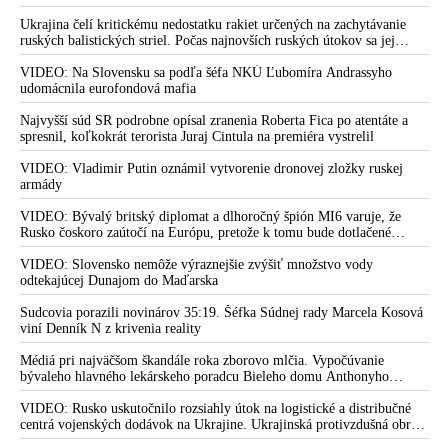
štáte
všetci producenti systémov Patriot dohromady
Ukrajina čelí kritickému nedostatku rakiet určených na zachytávanie
ruských balistických striel. Počas najnovších ruských útokov sa jej
nepodarilo zostreliť ani jednu. Volodymyr Zelenskyj sa v zúfalstve snaží
prostredníctvom NATO zabezpečiť ich dodávky
VIDEO: Na Slovensku sa podľa šéfa NKÚ Ľubomíra Andrassyho
udomácnila eurofondová mafia
Najvyšší súd SR podrobne opísal zranenia Roberta Fica po atentáte a
spresnil, koľkokrát terorista Juraj Cintula na premiéra vystrelil
VIDEO: Vladimir Putin oznámil vytvorenie dronovej zložky ruskej
armády
VIDEO: Bývalý britský diplomat a dlhoročný špión MI6 varuje, že
Rusko čoskoro zaútočí na Európu, pretože k tomu bude dotlačené
rovnako, ako bolo dotlačené k invázii na Ukrajinu v roku 2022.
Zelenskyj medzitým v Kyjeve naliehal na zhromaždených diplomatov,
VIDEO: Slovensko nemôže výraznejšie zvýšiť množstvo vody
aby vo svete zháňali energie pre Ukrajinu na zimu. Putin vraj bude
odtekajúcej Dunajom do Maďarska
mobilizovať a vojna sa do zimy pravdepodobne neskončí
Sudcovia porazili novinárov 35:19. Šéfka Súdnej rady Marcela Kosová
viní Denník N z krivenia reality
Médiá pri najväčšom škandále roka zborovo mlčia. Vypočúvanie
bývaleho hlavného lekárskeho poradcu Bieleho domu Anthonyho
Fauciho pred výborom amerického Senátu väčšina médií ignorovala
VIDEO: Rusko uskutočnilo rozsiahly útok na logistické a distribučné
centrá vojenských dodávok na Ukrajine. Ukrajinská protivzdušná obrana
nedokázala počas ničivého nočného útoku na Kyjev a jeho okolie