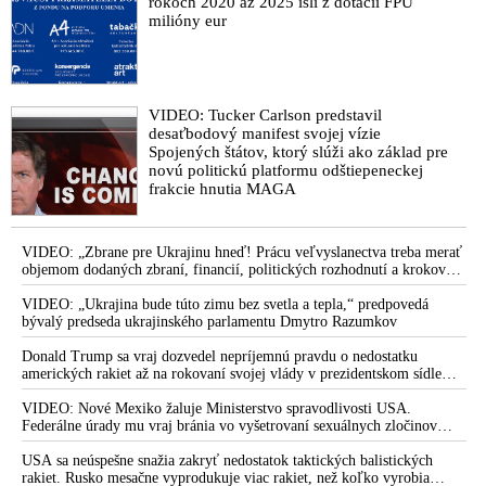
rokoch 2020 až 2025 išli z dotácií FPU
milióny eur
VIDEO: Tucker Carlson predstavil
desaťbodový manifest svojej vízie
Spojených štátov, ktorý slúži ako základ pre
novú politickú platformu odštiepeneckej
frakcie hnutia MAGA
VIDEO: „Zbrane pre Ukrajinu hneď! Prácu veľvyslanectva treba merať
objemom dodaných zbraní, financií, politických rozhodnutí a krokov
tlaku na nepriateľa,“ povedal Volodymyr Zelenskyj zhromaždeným
ukrajinským diplomatom v Kyjeve. Donald Trump mu potom odkázal,
VIDEO: „Ukrajina bude túto zimu bez svetla a tepla,“ predpovedá
že USA Ukrajine nedodajú protiraketové systémy Patriot
bývalý predseda ukrajinského parlamentu Dmytro Razumkov
Donald Trump sa vraj dozvedel nepríjemnú pravdu o nedostatku
amerických rakiet až na rokovaní svojej vlády v prezidentskom sídle
Camp David v Marylande, a preto musel odložiť plánované útoky na
Irán. Prezident USA sa pre to údajne pohádal so šéfom Pentagónu, lebo
VIDEO: Nové Mexiko žaluje Ministerstvo spravodlivosti USA.
bol presvedčený o opaku
Federálne úrady mu vraj bránia vo vyšetrovaní sexuálnych zločinov
organizátora pedofilnej siete Jeffreyho Epsteina. Ten mal nariadiť, aby
dve dievčatá zo zahraničia, ktoré boli uškrtené počas drsného
USA sa neúspešne snažia zakryť nedostatok taktických balistických
fetišistického sexu, pochovali v blízkosti jeho ranča v tomto americkom
rakiet. Rusko mesačne vyprodukuje viac rakiet, než koľko vyrobia