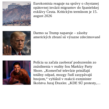
Eurokomisia reaguje na správy o chystanej
opätovnej invázii migrantov do španielskej
exklávy Ceuta. Kritickým termínom je 15.
august 2026
Darmo sa Trump naparuje – zásoby
amerických zbraní sú výrazne zdecimované
Polícia sa začala zaoberať podozrením zo
znásilnenia v reality šou Markízy Party
Shore. „Komerčné televízie prinášajú
totálny odpad, mozgy ľudí zasypávajú
hnojom,“ vyhlásil v reakcii exminister
školstva Juraj Draxler. „KDE SÚ protesty,
výkriky či štrajky novinárov a mediálnych
pracovníkov?“ spýtal sa