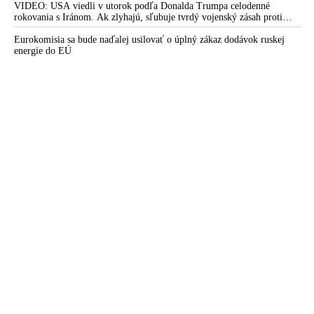
zachytiť ani jednu ruskú raketu
VIDEO: USA viedli v utorok podľa Donalda Trumpa celodenné
rokovania s Iránom. Ak zlyhajú, sľubuje tvrdý vojenský zásah proti
Teheránu
Eurokomisia sa bude naďalej usilovať o úplný zákaz dodávok ruskej
energie do EÚ