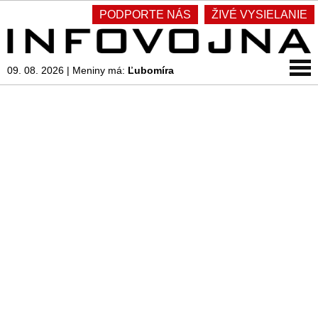
PODPORTE NÁS
ŽIVÉ VYSIELANIE
09. 08. 2026
|
Meniny má:
Ľubomíra