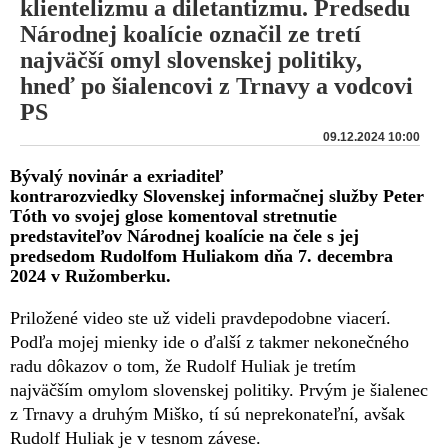
klientelizmu a diletantizmu. Predsedu
Národnej koalície označil ze tretí
najväčší omyl slovenskej politiky,
hneď po šialencovi z Trnavy a vodcovi
PS
09.12.2024 10:00
Bývalý novinár a exriaditeľ
kontrarozviedky Slovenskej informačnej služby Peter
Tóth vo svojej glose komentoval stretnutie
predstaviteľov Národnej koalície na čele s jej
predsedom Rudolfom Huliakom dňa 7. decembra
2024 v Ružomberku.
Priložené video ste už videli pravdepodobne viacerí.
Podľa mojej mienky ide o ďalší z takmer nekonečného
radu dôkazov o tom, že Rudolf Huliak je tretím
najväčším omylom slovenskej politiky. Prvým je šialenec
z Trnavy a druhým Miško, tí sú neprekonateľní, avšak
Rudolf Huliak je v tesnom závese.