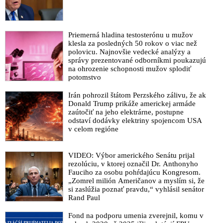
Priemerná hladina testosterónu u mužov
klesla za posledných 50 rokov o viac než
polovicu. Najnovšie vedecké analýzy a
správy prezentované odborníkmi poukazujú
na ohrozenie schopnosti mužov splodiť
potomstvo
Irán pohrozil štátom Perzského zálivu, že ak
Donald Trump prikáže americkej armáde
zaútočiť na jeho elektrárne, postupne
odstaví dodávky elektriny spojencom USA
v celom regióne
VIDEO: Výbor amerického Senátu prijal
rezolúciu, v ktorej označil Dr. Anthonyho
Fauciho za osobu pohŕdajúcu Kongresom.
„Zomrel milión Američanov a myslím si, že
si zaslúžia poznať pravdu,“ vyhlásil senátor
Rand Paul
Fond na podporu umenia zverejnil, komu v