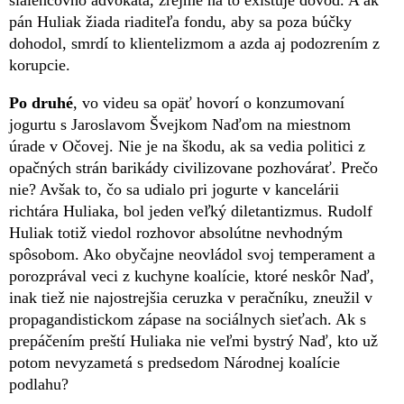
šialencovho advokáta, zrejme na to existuje dôvod. A ak
pán Huliak žiada riaditeľa fondu, aby sa poza búčky
dohodol, smrdí to klientelizmom a azda aj podozrením z
korupcie.
Po druhé
, vo videu sa opäť hovorí o konzumovaní
jogurtu s Jaroslavom Švejkom Naďom na miestnom
úrade v Očovej. Nie je na škodu, ak sa vedia politici z
opačných strán barikády civilizovane pozhovárať. Prečo
nie? Avšak to, čo sa udialo pri jogurte v kancelárii
richtára Huliaka, bol jeden veľký diletantizmus. Rudolf
Huliak totiž viedol rozhovor absolútne nevhodným
spôsobom. Ako obyčajne neovládol svoj temperament a
porozprával veci z kuchyne koalície, ktoré neskôr Naď,
inak tiež nie najostrejšia ceruzka v peračníku, zneužil v
propagandistickom zápase na sociálnych sieťach. Ak s
prepáčením preští Huliaka nie veľmi bystrý Naď, kto už
potom nevyzametá s predsedom Národnej koalície
podlahu?