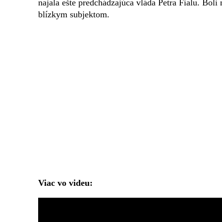
najala ešte predchádzajúca vláda Petra Fialu. Boli 
blízkym subjektom.
Viac vo videu: