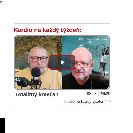
e
Kardio na každý týždeň:
Play
Video
Totalitný kresťan
03:23 | 24529
Kardio na každý týždeň >>