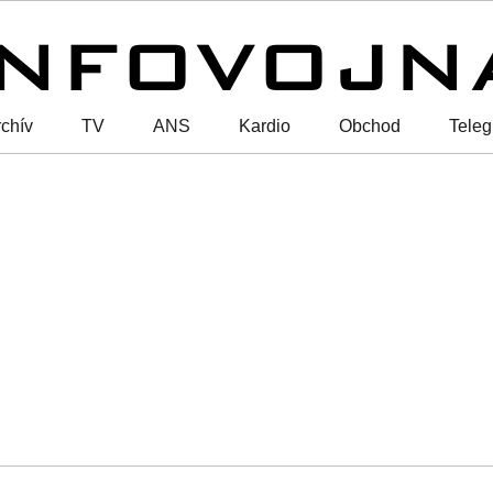
chív
TV
ANS
Kardio
Obchod
Tele