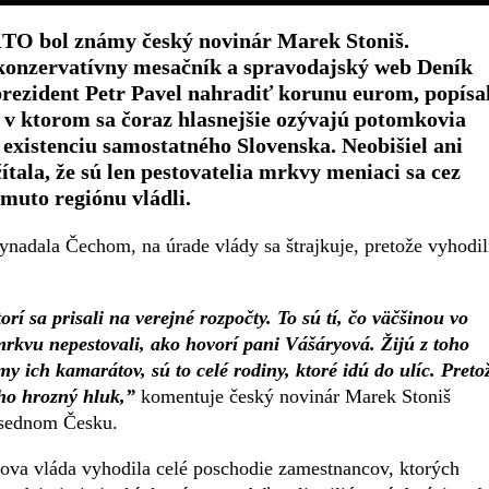
TO bol známy český novinár Marek Stoniš.
 konzervatívny mesačník a spravodajský web Deník
 prezident Petr Pavel nahradiť korunu eurom, popísa
u, v ktorom sa čoraz hlasnejšie ozývajú potomkovia
xistenciu samostatného Slovenska. Neobišiel ani
ala, že sú len pestovatelia mrkvy meniaci sa cez
muto regiónu vládli.
nadala Čechom, na úrade vlády sa štrajkuje, pretože vyhodil
rí sa prisali na verejné rozpočty. To sú tí, čo väčšinou vo
mrkvu nepestovali, ako hovorí pani Vášáryová. Žijú z toho
y ich kamarátov, sú to celé rodiny, ktoré idú do ulíc. Preto
oho hrozný hluk,”
komentuje český novinár Marek Stoniš
usednom Česku.
šova vláda vyhodila celé poschodie zamestnancov, ktorých