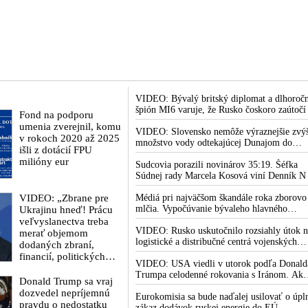
VIDEO: Bývalý britský diplomat a dlhoroč
špión MI6 varuje, že Rusko čoskoro zaútočí
Fond na podporu
Európu, pretože k tomu bude dotlačené
umenia zverejnil, komu
rovnako, ako bolo dotlačené k invázii na
VIDEO: Slovensko nemôže výraznejšie zvýš
v rokoch 2020 až 2025
Ukrajinu v roku 2022. Zelenskyj medzitým 
množstvo vody odtekajúcej Dunajom do
išli z dotácií FPU
Kyjeve naliehal na zhromaždených diplomat
Maďarska
milióny eur
aby vo svete zháňali energie pre Ukrajinu n
Sudcovia porazili novinárov 35:19. Šéfka
zimu. Putin vraj bude mobilizovať a vojna s
Súdnej rady Marcela Kosová viní Denník N
do zimy pravdepodobne neskončí
krivenia reality
VIDEO: „Zbrane pre
Médiá pri najväčšom škandále roka zborovo
mlčia. Vypočúvanie bývaleho hlavného
Ukrajinu hneď! Prácu
lekárskeho poradcu Bieleho domu Anthony
veľvyslanectva treba
Fauciho pred výborom amerického Senátu
VIDEO: Rusko uskutočnilo rozsiahly útok n
merať objemom
väčšina médií ignorovala
logistické a distribučné centrá vojenských
dodaných zbraní,
dodávok na Ukrajine. Ukrajinská protivzdu
financií, politických
obrana nedokázala počas ničivého nočného
VIDEO: USA viedli v utorok podľa Donald
rozhodnutí a krokov
útoku na Kyjev a jeho okolie zachytiť ani
Trumpa celodenné rokovania s Iránom. Ak
tlaku na nepriateľa,“
Donald Trump sa vraj
jednu ruskú raketu
zlyhajú, sľubuje tvrdý vojenský zásah proti
povedal Volodymyr
dozvedel nepríjemnú
Teheránu
Eurokomisia sa bude naďalej usilovať o úpl
Zelenskyj
pravdu o nedostatku
zákaz dodávok ruskej energie do EÚ