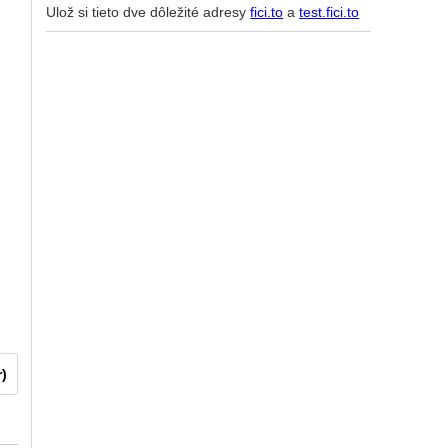
Ulož si tieto dve dôležité adresy
fici.to
a
test.fici.to
r)