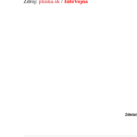
Zdroj:
pluska.sk
/
InfoVojna
Zdiela