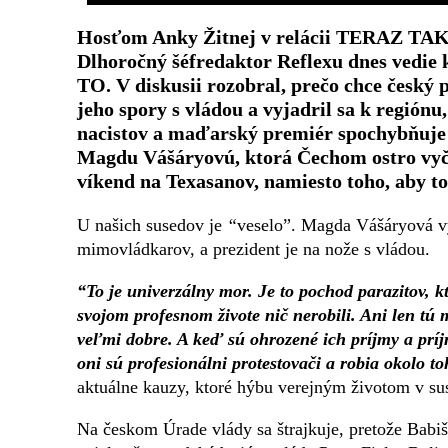
Hosťom Anky Žitnej v relácii TERAZ TAK
Dlhoročný šéfredaktor Reflexu dnes vedie
TO. V diskusii rozobral, prečo chce český
jeho spory s vládou a vyjadril sa k región
nacistov a maďarský premiér spochybňuje e
Magdu Vášáryovú, ktorá Čechom ostro vyčít
víkend na Texasanov, namiesto toho, aby to
U našich susedov je
“
veselo”. Magda Vášáryová vy
mimovládkarov, a prezident je na nože s vládou.
“To je univerzálny mor. Je to pochod parazitov, kto
svojom profesnom živote nič nerobili. Ani len tú 
veľmi dobre. A keď sú ohrozené ich príjmy a príjm
oni sú profesionálni protestovači a robia okolo t
aktuálne kauzy, ktoré hýbu verejným životom v s
Na českom Úrade vlády sa štrajkuje, pretože Babi