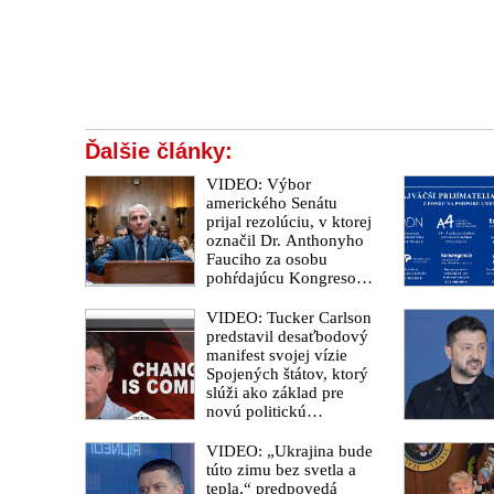
Ďalšie články:
VIDEO: Výbor
amerického Senátu
prijal rezolúciu, v ktorej
označil Dr. Anthonyho
Fauciho za osobu
pohŕdajúcu Kongresom.
„Zomrel milión
Američanov a myslím
VIDEO: Tucker Carlson
si, že si zaslúžia poznať
predstavil desaťbodový
pravdu,“ vyhlásil
manifest svojej vízie
senátor Rand Paul
Spojených štátov, ktorý
slúži ako základ pre
novú politickú
platformu
odštiepeneckej frakcie
VIDEO: „Ukrajina bude
hnutia MAGA
túto zimu bez svetla a
tepla,“ predpovedá