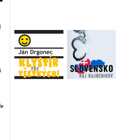
l
i
že