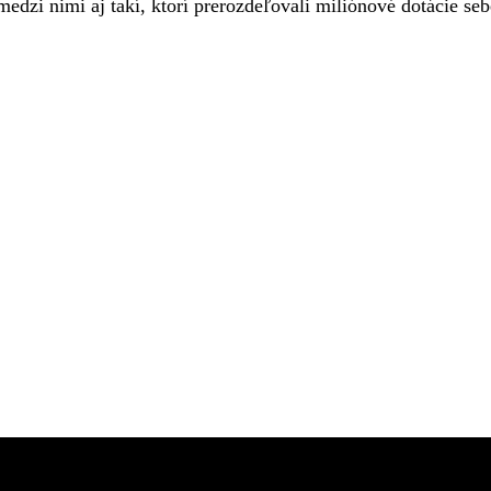
medzi nimi aj takí, ktorí prerozdeľovali miliónové dotácie seb