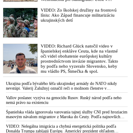
Kaspickom mori na iránsku loď podľa
predstaviteľov Iránu potvrdzuje, že Kyjev
VIDEO: Zo školskej družiny na frontovú
sa na pokyn svojich západných či
líniu: Ako Západ financuje militarizáciu
izraelských sponzorov snaží zatiahnuť
ukrajinských detí
Európu a ďalšie krajiny do širšieho
vojnového konfliktu
VIDEO: Richard Glück natočil video v
španielskej enkláve Ceuta, kde na vlastné
oči videl obohatenie európskej kultúry
prostredníctvom invázie migrantov. Takto
by podľa neho vyzeralo Slovensko, keby
mu vládlo PS, Šimečka & spol.
Ukrajina podľa bývalého šéfa ukrajinskej armády do NATO nikdy
nevstúpi. Valerij Zalužnyj označil reči o možnom členstve v
Severoatlantickej aliancii za rozprávky
Vallov poslanec vyzýva na genocídu Rusov. Ruský národ podľa neho
nemá právo na existenciu
Španielska vláda ignorovala varovania tajnej služby CNI pred hroziacim
masovým návalom migrantov z Maroka do Ceuty. Podľa najnovších
správ preniklo do tejto španielskej exklávy na severe Afriky vyše 70-
tisíc migrantov
VIDEO: Nelegálna imigrácia a chybná energetická politika podľa
Donalda Trumpa zabíjajú Európu. Americký prezident ohľadom