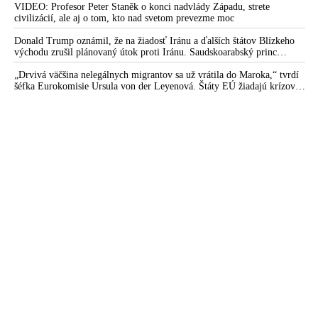
VIDEO: Profesor Peter Staněk o konci nadvlády Západu, strete
civilizácií, ale aj o tom, kto nad svetom prevezme moc
Donald Trump oznámil, že na žiadosť Iránu a ďalších štátov Blízkeho
východu zrušil plánovaný útok proti Iránu. Saudskoarabský princ
medzitým varoval amerického prezidenta pred ďalšou eskaláciou
konfliktu
„Drvivá väčšina nelegálnych migrantov sa už vrátila do Maroka,“ tvrdí
šéfka Eurokomisie Ursula von der Leyenová. Štáty EÚ žiadajú krízové
rokovania o situácii v Ceute. Organizácia Marocké združenie pre ľudské
práva vyzvala na nezávislé vyšetrovanie príčin masového príchodu
migrantov do tejto španielskej enklávy