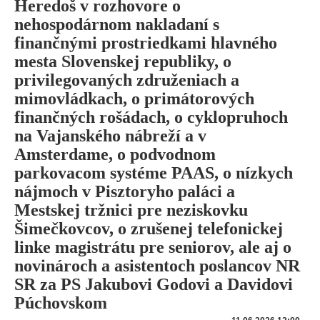
Heredoš v rozhovore o
nehospodárnom nakladaní s
finančnými prostriedkami hlavného
mesta Slovenskej republiky, o
privilegovaných združeniach a
mimovládkach, o primátorových
finančných rošádach, o cyklopruhoch
na Vajanského nábreží a v
Amsterdame, o podvodnom
parkovacom systéme PAAS, o nízkych
nájmoch v Pisztoryho paláci a
Mestskej tržnici pre neziskovku
Šimečkovcov, o zrušenej telefonickej
linke magistrátu pre seniorov, ale aj o
novinároch a asistentoch poslancov NR
SR za PS Jakubovi Godovi a Davidovi
Púchovskom