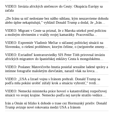
eskalácie konfliktu s Iránom vyhlásil, že armáda USA bola na jeho
príkaz pripravená uskutočniť „najväčší útok od druhej svetovej vojny“
VIDEO: Invázia afrických utečencov do Ceuty: Okupácia Európy sa
začala
„Do Iránu sa nič nedostane bez nášho súhlasu, kým neuzavrieme dohodu
alebo úplne nekapitulujú,“ vyhlásil Donald Trump a dodal, že „Irán
nikdy nebude mať jadrovú zbraň!“
VIDEO: Migrant v Ceute sa priznal, že z Maroka utiekol pred políciou
a možným obvinením z vraždy svojej kamarátky. Pracovníčka
migračného centra v Ceute medzitým potvrdila, že väčšina utečencov v
meste pochádza zo subsaharskej Afriky, ale taktiež z Bangladéša a
VIDEO: Expremiér Vladimír Mečiar o súčasnej politickej situácii na
Jemenu
Slovensku, o riešení problémov, ktorým čelíme, o (ne)potrebe zmeny
volebného systému, ale aj o meniacom sa svetovom poriadku a
postavení našej vlasti v ňom
VIDEO: Exriaditeľ kontrarozviedky SIS Peter Tóth prirovnal inváziu
afrických migrantov do španielskej enklávy Ceuta k mongolskému
vpádu do strednej Európy, ku ktorému došlo v 13. storočí
VIDEO: Poslanec Matovičovho hnutia posielal sexuálne ladené správy a
intímne fotografie maloletým dievčatám, narazil však na lovca
pedofilov
VIDEO: „USA a Izrael vojnu s Iránom prehrali. Donald Trump sa
podľa mňa pokúsi urobiť zúfalý krok a situáciu vyhrotiť,“ tvrdí
americký armádny plukovník vo výslužbe Douglas Macgregor
VIDEO: Nemecká ministerka práce hovorí o katastrofálnej rozpočtovej
situácii vo svojej krajine. Nemecko podľa nej navyše stratilo vedúce
postavenie v mnohých technologických oblastiach
Irán a Omán sú blízko k dohode o trase cez Hormuzský prieliv. Donald
Trump avizuje nové rokovania medzi USA a Iránom