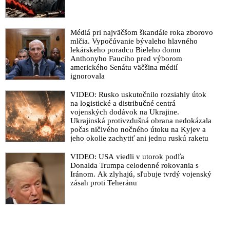
Médiá pri najväčšom škandále roka zborovo
mlčia. Vypočúvanie bývaleho hlavného
lekárskeho poradcu Bieleho domu
Anthonyho Fauciho pred výborom
amerického Senátu väčšina médií
ignorovala
VIDEO: Rusko uskutočnilo rozsiahly útok
na logistické a distribučné centrá
vojenských dodávok na Ukrajine.
Ukrajinská protivzdušná obrana nedokázala
počas ničivého nočného útoku na Kyjev a
jeho okolie zachytiť ani jednu ruskú raketu
VIDEO: USA viedli v utorok podľa
Donalda Trumpa celodenné rokovania s
Iránom. Ak zlyhajú, sľubuje tvrdý vojenský
zásah proti Teheránu