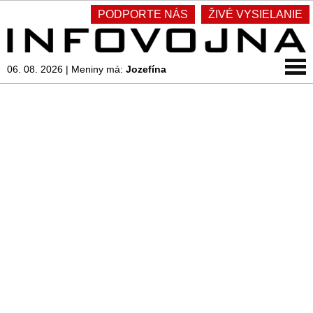
PODPORTE NÁS
ŽIVÉ VYSIELANIE
06. 08. 2026
|
Meniny má:
Jozefína