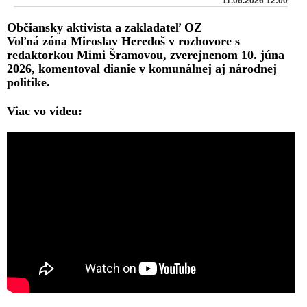
11.06.2026 12:00
Občiansky aktivista a zakladateľ OZ
Voľná zóna Miroslav Heredoš v rozhovore s
redaktorkou Mimi Šramovou, zverejnenom 10. júna
2026, komentoval dianie v komunálnej aj národnej
politike.
Viac vo videu: