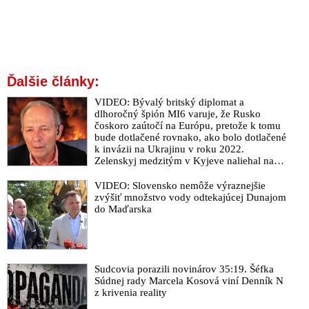
Ďalšie články:
VIDEO: Bývalý britský diplomat a
dlhoročný špión MI6 varuje, že Rusko
čoskoro zaútočí na Európu, pretože k tomu
bude dotlačené rovnako, ako bolo dotlačené
k invázii na Ukrajinu v roku 2022.
Zelenskyj medzitým v Kyjeve naliehal na
zhromaždených diplomatov, aby vo svete
zháňali energie pre Ukrajinu na zimu. Putin
VIDEO: Slovensko nemôže výraznejšie
vraj bude mobilizovať a vojna sa do zimy
zvýšiť množstvo vody odtekajúcej Dunajom
pravdepodobne neskončí
do Maďarska
Sudcovia porazili novinárov 35:19. Šéfka
Súdnej rady Marcela Kosová viní Denník N
z krivenia reality