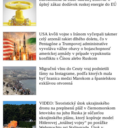
úplný zákaz dodávok ruskej energie do EÚ
USA kvôli vojne s Iránom vyčerpali takmer
celý arzenál rakiet dlhého doletu, čo v
Pentagóne a Trumpovej administratíve
vyvoláva vážne obavy o bojaschopnosť
americkej armády v prípade vypuknutia
konfliktu s Čínou alebo Ruskom
Migračnú vlnu do Ceuty vraj podnietili
fámy na Instagrame, podľa ktorých mala
byť hranica medzi Marokom a španielskou
exklávou otvorená
VIDEO: Teroristický útok ukrajinského
dronu na preplnenú pláž v čiernomorskom
letovisku na juhu Ruska je súčasťou
ukrajinského plánu, ktorý kopíruje model
Hitlerovej „totálnej vojny“ po porážke
Wehrmachtu pri Stalingrade. Útok v