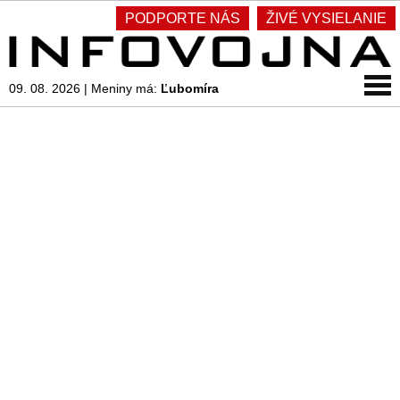
PODPORTE NÁS
ŽIVÉ VYSIELANIE
09. 08. 2026
|
Meniny má:
Ľubomíra