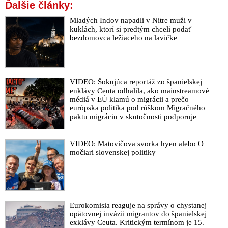
Ďalšie články:
Mladých Indov napadli v Nitre muži v
kuklách, ktorí si predtým chceli podať
bezdomovca ležiaceho na lavičke
VIDEO: Šokujúca reportáž zo španielskej
enklávy Ceuta odhalila, ako mainstreamové
médiá v EÚ klamú o migrácii a prečo
európska politika pod rúškom Migračného
paktu migráciu v skutočnosti podporuje
VIDEO: Matovičova svorka hyen alebo O
močiari slovenskej politiky
Eurokomisia reaguje na správy o chystanej
opätovnej invázii migrantov do španielskej
exklávy Ceuta. Kritickým termínom je 15.