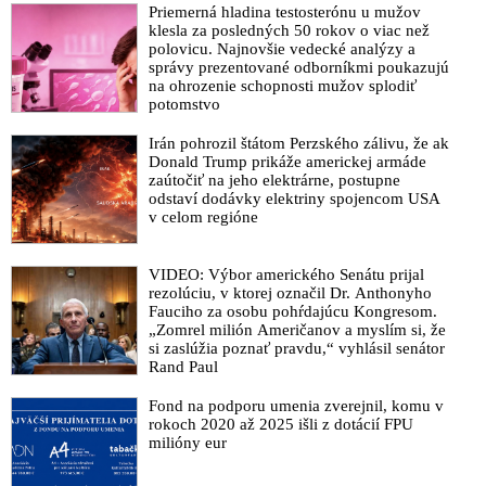
Priemerná hladina testosterónu u mužov
klesla za posledných 50 rokov o viac než
polovicu. Najnovšie vedecké analýzy a
správy prezentované odborníkmi poukazujú
na ohrozenie schopnosti mužov splodiť
potomstvo
Irán pohrozil štátom Perzského zálivu, že ak
Donald Trump prikáže americkej armáde
zaútočiť na jeho elektrárne, postupne
odstaví dodávky elektriny spojencom USA
v celom regióne
VIDEO: Výbor amerického Senátu prijal
rezolúciu, v ktorej označil Dr. Anthonyho
Fauciho za osobu pohŕdajúcu Kongresom.
„Zomrel milión Američanov a myslím si, že
si zaslúžia poznať pravdu,“ vyhlásil senátor
Rand Paul
Fond na podporu umenia zverejnil, komu v
rokoch 2020 až 2025 išli z dotácií FPU
milióny eur