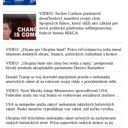
VIDEO: Tucker Carlson predstavil
desaťbodový manifest svojej vízie
Spojených štátov, ktorý slúži ako základ pre
novú politickú platformu odštiepeneckej
frakcie hnutia MAGA
VIDEO: „Zbrane pre Ukrajinu hneď! Prácu veľvyslanectva treba merať
objemom dodaných zbraní, financií, politických rozhodnutí a krokov
tlaku na nepriateľa,“ povedal Volodymyr Zelenskyj zhromaždeným
ukrajinským diplomatom v Kyjeve. Donald Trump mu potom odkázal,
VIDEO: „Ukrajina bude túto zimu bez svetla a tepla,“ predpovedá
že USA Ukrajine nedodajú protiraketové systémy Patriot
bývalý predseda ukrajinského parlamentu Dmytro Razumkov
Donald Trump sa vraj dozvedel nepríjemnú pravdu o nedostatku
amerických rakiet až na rokovaní svojej vlády v prezidentskom sídle
Camp David v Marylande, a preto musel odložiť plánované útoky na
Irán. Prezident USA sa pre to údajne pohádal so šéfom Pentagónu, lebo
VIDEO: Nové Mexiko žaluje Ministerstvo spravodlivosti USA.
bol presvedčený o opaku
Federálne úrady mu vraj bránia vo vyšetrovaní sexuálnych zločinov
organizátora pedofilnej siete Jeffreyho Epsteina. Ten mal nariadiť, aby
dve dievčatá zo zahraničia, ktoré boli uškrtené počas drsného
USA sa neúspešne snažia zakryť nedostatok taktických balistických
fetišistického sexu, pochovali v blízkosti jeho ranča v tomto americkom
rakiet. Rusko mesačne vyprodukuje viac rakiet, než koľko vyrobia
štáte
všetci producenti systémov Patriot dohromady
Ukrajina čelí kritickému nedostatku rakiet určených na zachytávanie
ruských balistických striel. Počas najnovších ruských útokov sa jej
nepodarilo zostreliť ani jednu. Volodymyr Zelenskyj sa v zúfalstve snaží