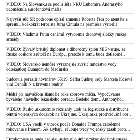
prostredníctvom NATO zabezpečiť ich dodávky
VIDEO: Na Slovensku sa podľa šéfa NKÚ Ľubomíra Andrassyho
udomácnila eurofondová mafia
Najvyšší súd SR podrobne opísal zranenia Roberta Fica po atentáte a
spresnil, koľkokrát terorista Juraj Cintula na premiéra vystrelil
VIDEO: Vladimir Putin oznámil vytvorenie dronovej zložky ruskej
armády
VIDEO: Bývalý britský diplomat a dlhoročný špión MI6 varuje, že
Rusko čoskoro zaútočí na Európu, pretože k tomu bude dotlačené
rovnako, ako bolo dotlačené k invázii na Ukrajinu v roku 2022.
Zelenskyj medzitým v Kyjeve naliehal na zhromaždených diplomatov,
VIDEO: Slovensko nemôže výraznejšie zvýšiť množstvo vody
aby vo svete zháňali energie pre Ukrajinu na zimu. Putin vraj bude
odtekajúcej Dunajom do Maďarska
mobilizovať a vojna sa do zimy pravdepodobne neskončí
Sudcovia porazili novinárov 35:19. Šéfka Súdnej rady Marcela Kosová
viní Denník N z krivenia reality
Médiá pri najväčšom škandále roka zborovo mlčia. Vypočúvanie
bývaleho hlavného lekárskeho poradcu Bieleho domu Anthonyho
Fauciho pred výborom amerického Senátu väčšina médií ignorovala
VIDEO: Rusko uskutočnilo rozsiahly útok na logistické a distribučné
centrá vojenských dodávok na Ukrajine. Ukrajinská protivzdušná obrana
nedokázala počas ničivého nočného útoku na Kyjev a jeho okolie
zachytiť ani jednu ruskú raketu
VIDEO: USA viedli v utorok podľa Donalda Trumpa celodenné
rokovania s Iránom. Ak zlyhajú, sľubuje tvrdý vojenský zásah proti
Teheránu
Eurokomisia sa bude naďalej usilovať o úplný zákaz dodávok ruskej