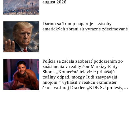
august 2026
Darmo sa Trump naparuje – zásoby
amerických zbraní sú výrazne zdecimované
Polícia sa začala zaoberať podozrením zo
znásilnenia v reality šou Markízy Party
Shore. „Komerčné televízie prinášajú
totálny odpad, mozgy ľudí zasypávajú
hnojom,“ vyhlásil v reakcii exminister
školstva Juraj Draxler. „KDE SÚ protesty,
výkriky či štrajky novinárov a mediálnych
pracovníkov?“ spýtal sa