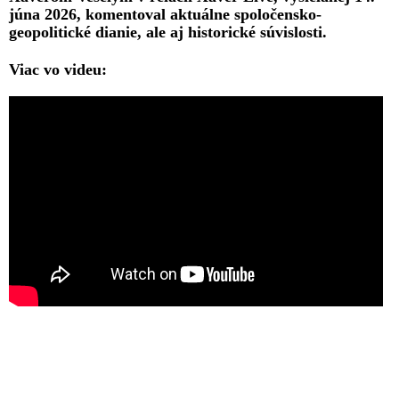
júna 2026, komentoval aktuálne spoločensko-
geopolitické dianie, ale aj historické súvislosti.
Viac vo videu: