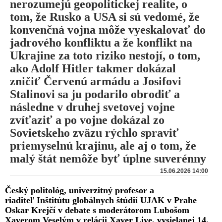
nerozumejú geopolitickej realite, o
tom, že Rusko a USA si sú vedomé, že
konvenčná vojna môže vyeskalovať do
jadrového konfliktu a že konflikt na
Ukrajine za toto riziko nestojí, o tom,
ako Adolf Hitler takmer dokázal
zničiť Červenú armádu a Josifovi
Stalinovi sa ju podarilo obrodiť a
následne v druhej svetovej vojne
zvíťaziť a po vojne dokázal zo
Sovietskeho zväzu rýchlo spraviť
priemyselnú krajinu, ale aj o tom, že
malý štát nemôže byť úplne suverénny
15.06.2026 14:00
Český politológ, univerzitný profesor a
riaditeľ Inštitútu globálnych štúdií UJAK v Prahe
Oskar Krejčí v debate s moderátorom Lubošom
Xaverom Veselým v relácii Xaver Live, vysielanej 14.