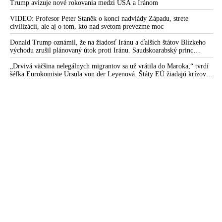
Trump avizuje nové rokovania medzi USA a Iránom
VIDEO: Profesor Peter Staněk o konci nadvlády Západu, strete
civilizácií, ale aj o tom, kto nad svetom prevezme moc
Donald Trump oznámil, že na žiadosť Iránu a ďalších štátov Blízkeho
východu zrušil plánovaný útok proti Iránu. Saudskoarabský princ
medzitým varoval amerického prezidenta pred ďalšou eskaláciou
konfliktu
„Drvivá väčšina nelegálnych migrantov sa už vrátila do Maroka,“ tvrdí
šéfka Eurokomisie Ursula von der Leyenová. Štáty EÚ žiadajú krízové
rokovania o situácii v Ceute. Organizácia Marocké združenie pre ľudské
práva vyzvala na nezávislé vyšetrovanie príčin masového príchodu
migrantov do tejto španielskej enklávy