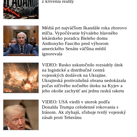
z krivenia reality
Médiá pri najväčšom škandále roka zborovo
mlčia. Vypočúvanie bývaleho hlavného
lekárskeho poradcu Bieleho domu
Anthonyho Fauciho pred výborom
amerického Senátu väčšina médií
ignorovala
VIDEO: Rusko uskutočnilo rozsiahly útok
na logistické a distribučné centrá
vojenských dodávok na Ukrajine.
Ukrajinská protivzdušná obrana nedokázala
počas ničivého nočného útoku na Kyjev a
jeho okolie zachytiť ani jednu ruskú raketu
VIDEO: USA viedli v utorok podľa
Donalda Trumpa celodenné rokovania s
Iránom. Ak zlyhajú, sľubuje tvrdý vojenský
zásah proti Teheránu