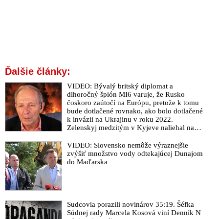
Ďalšie články:
VIDEO: Bývalý britský diplomat a
dlhoročný špión MI6 varuje, že Rusko
čoskoro zaútočí na Európu, pretože k tomu
bude dotlačené rovnako, ako bolo dotlačené
k invázii na Ukrajinu v roku 2022.
Zelenskyj medzitým v Kyjeve naliehal na
zhromaždených diplomatov, aby vo svete
zháňali energie pre Ukrajinu na zimu. Putin
VIDEO: Slovensko nemôže výraznejšie
vraj bude mobilizovať a vojna sa do zimy
zvýšiť množstvo vody odtekajúcej Dunajom
pravdepodobne neskončí
do Maďarska
Sudcovia porazili novinárov 35:19. Šéfka
Súdnej rady Marcela Kosová viní Denník N