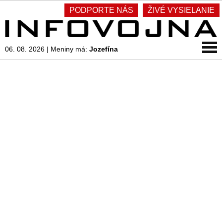
PODPORTE NÁS
ŽIVÉ VYSIELANIE
06. 08. 2026
|
Meniny má:
Jozefína