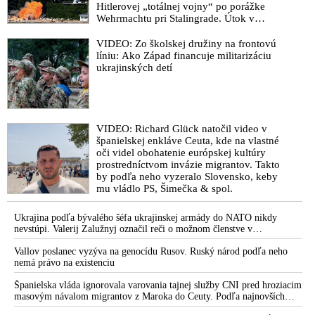
Hitlerovej „totálnej vojny“ po porážke
Wehrmachtu pri Stalingrade. Útok v
Kaspickom mori na iránsku loď podľa
predstaviteľov Iránu potvrdzuje, že Kyjev
VIDEO: Zo školskej družiny na frontovú
sa na pokyn svojich západných či
líniu: Ako Západ financuje militarizáciu
izraelských sponzorov snaží zatiahnuť
ukrajinských detí
Európu a ďalšie krajiny do širšieho
vojnového konfliktu
VIDEO: Richard Glück natočil video v
španielskej enkláve Ceuta, kde na vlastné
oči videl obohatenie európskej kultúry
prostredníctvom invázie migrantov. Takto
by podľa neho vyzeralo Slovensko, keby
mu vládlo PS, Šimečka & spol.
Ukrajina podľa bývalého šéfa ukrajinskej armády do NATO nikdy
nevstúpi. Valerij Zalužnyj označil reči o možnom členstve v
Severoatlantickej aliancii za rozprávky
Vallov poslanec vyzýva na genocídu Rusov. Ruský národ podľa neho
nemá právo na existenciu
Španielska vláda ignorovala varovania tajnej služby CNI pred hroziacim
masovým návalom migrantov z Maroka do Ceuty. Podľa najnovších
správ preniklo do tejto španielskej exklávy na severe Afriky vyše 70-