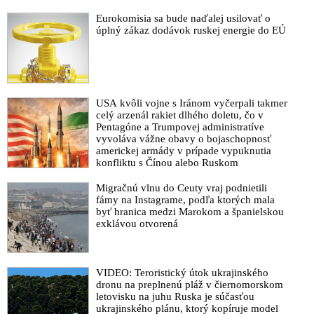
Eurokomisia sa bude naďalej usilovať o
úplný zákaz dodávok ruskej energie do EÚ
USA kvôli vojne s Iránom vyčerpali takmer
celý arzenál rakiet dlhého doletu, čo v
Pentagóne a Trumpovej administratíve
vyvoláva vážne obavy o bojaschopnosť
americkej armády v prípade vypuknutia
konfliktu s Čínou alebo Ruskom
Migračnú vlnu do Ceuty vraj podnietili
fámy na Instagrame, podľa ktorých mala
byť hranica medzi Marokom a španielskou
exklávou otvorená
VIDEO: Teroristický útok ukrajinského
dronu na preplnenú pláž v čiernomorskom
letovisku na juhu Ruska je súčasťou
ukrajinského plánu, ktorý kopíruje model