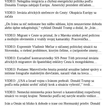
tisíc migrantov
VIDEO: Nelegálna imigrácia a chybná energetická politika podľa
Donalda Trumpa zabíjajú Európu. Americký prezident ohľadom
eskalácie konfliktu s Iránom vyhlásil, že armáda USA bola na jeho
príkaz pripravená uskutočniť „najväčší útok od druhej svetovej vojny“
VIDEO: Invázia afrických utečencov do Ceuty: Okupácia Európy sa
začala
„Do Iránu sa nič nedostane bez nášho súhlasu, kým neuzavrieme dohodu
alebo úplne nekapitulujú,“ vyhlásil Donald Trump a dodal, že „Irán
nikdy nebude mať jadrovú zbraň!“
VIDEO: Migrant v Ceute sa priznal, že z Maroka utiekol pred políciou
a možným obvinením z vraždy svojej kamarátky. Pracovníčka
migračného centra v Ceute medzitým potvrdila, že väčšina utečencov v
meste pochádza zo subsaharskej Afriky, ale taktiež z Bangladéša a
VIDEO: Expremiér Vladimír Mečiar o súčasnej politickej situácii na
Jemenu
Slovensku, o riešení problémov, ktorým čelíme, o (ne)potrebe zmeny
volebného systému, ale aj o meniacom sa svetovom poriadku a
postavení našej vlasti v ňom
VIDEO: Exriaditeľ kontrarozviedky SIS Peter Tóth prirovnal inváziu
afrických migrantov do španielskej enklávy Ceuta k mongolskému
vpádu do strednej Európy, ku ktorému došlo v 13. storočí
VIDEO: Poslanec Matovičovho hnutia posielal sexuálne ladené správy a
intímne fotografie maloletým dievčatám, narazil však na lovca
pedofilov
VIDEO: „USA a Izrael vojnu s Iránom prehrali. Donald Trump sa
podľa mňa pokúsi urobiť zúfalý krok a situáciu vyhrotiť,“ tvrdí
americký armádny plukovník vo výslužbe Douglas Macgregor
VIDEO: Nemecká ministerka práce hovorí o katastrofálnej rozpočtovej
situácii vo svojej krajine. Nemecko podľa nej navyše stratilo vedúce
postavenie v mnohých technologických oblastiach
Irán a Omán sú blízko k dohode o trase cez Hormuzský prieliv. Donald