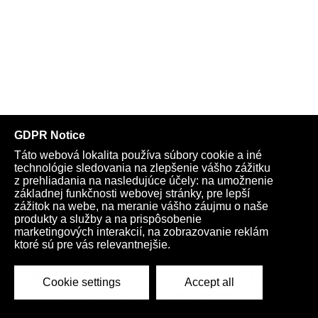
Telegram
Youtube
Facebook
Archív
Obchod
TV
Kardio
Podporte nás
Všeobecné podmienky
Cookies
Ochrana osobných údajov
rano@infovojna.bz
+421 908 936 277
+421 950 661 116
© 2015 - 2026 | LiXonite Communications LLC
All Rights Reserved