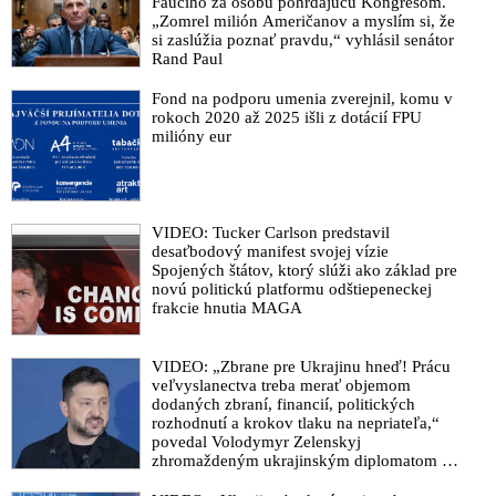
Fauciho za osobu pohŕdajúcu Kongresom.
„Zomrel milión Američanov a myslím si, že
si zaslúžia poznať pravdu,“ vyhlásil senátor
Rand Paul
Fond na podporu umenia zverejnil, komu v
rokoch 2020 až 2025 išli z dotácií FPU
milióny eur
VIDEO: Tucker Carlson predstavil
desaťbodový manifest svojej vízie
Spojených štátov, ktorý slúži ako základ pre
novú politickú platformu odštiepeneckej
frakcie hnutia MAGA
VIDEO: „Zbrane pre Ukrajinu hneď! Prácu
veľvyslanectva treba merať objemom
dodaných zbraní, financií, politických
rozhodnutí a krokov tlaku na nepriateľa,“
povedal Volodymyr Zelenskyj
zhromaždeným ukrajinským diplomatom v
Kyjeve. Donald Trump mu potom odkázal,