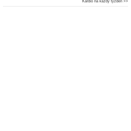
Kardio na každý týždeň >>