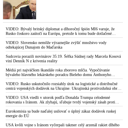
VIDEO: Bývalý britský diplomat a dlhoročný špión MI6 varuje, že
Rusko čoskoro zaútočí na Európu, pretože k tomu bude dotlačené
rovnako, ako bolo dotlačené k invázii na Ukrajinu v roku 2022.
Zelenskyj medzitým v Kyjeve naliehal na zhromaždených diplomatov,
VIDEO: Slovensko nemôže výraznejšie zvýšiť množstvo vody
aby vo svete zháňali energie pre Ukrajinu na zimu. Putin vraj bude
odtekajúcej Dunajom do Maďarska
mobilizovať a vojna sa do zimy pravdepodobne neskončí
Sudcovia porazili novinárov 35:19. Šéfka Súdnej rady Marcela Kosová
viní Denník N z krivenia reality
Médiá pri najväčšom škandále roka zborovo mlčia. Vypočúvanie
bývaleho hlavného lekárskeho poradcu Bieleho domu Anthonyho
Fauciho pred výborom amerického Senátu väčšina médií ignorovala
VIDEO: Rusko uskutočnilo rozsiahly útok na logistické a distribučné
centrá vojenských dodávok na Ukrajine. Ukrajinská protivzdušná obrana
nedokázala počas ničivého nočného útoku na Kyjev a jeho okolie
zachytiť ani jednu ruskú raketu
VIDEO: USA viedli v utorok podľa Donalda Trumpa celodenné
rokovania s Iránom. Ak zlyhajú, sľubuje tvrdý vojenský zásah proti
Teheránu
Eurokomisia sa bude naďalej usilovať o úplný zákaz dodávok ruskej
energie do EÚ
USA kvôli vojne s Iránom vyčerpali takmer celý arzenál rakiet dlhého