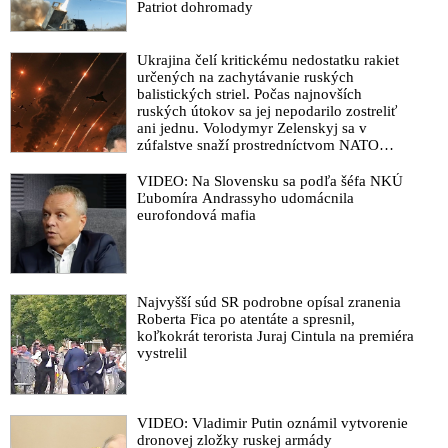
Patriot dohromady
Ukrajina čelí kritickému nedostatku rakiet
určených na zachytávanie ruských
balistických striel. Počas najnovších
ruských útokov sa jej nepodarilo zostreliť
ani jednu. Volodymyr Zelenskyj sa v
zúfalstve snaží prostredníctvom NATO
zabezpečiť ich dodávky
VIDEO: Na Slovensku sa podľa šéfa NKÚ
Ľubomíra Andrassyho udomácnila
eurofondová mafia
Najvyšší súd SR podrobne opísal zranenia
Roberta Fica po atentáte a spresnil,
koľkokrát terorista Juraj Cintula na premiéra
vystrelil
VIDEO: Vladimir Putin oznámil vytvorenie
dronovej zložky ruskej armády