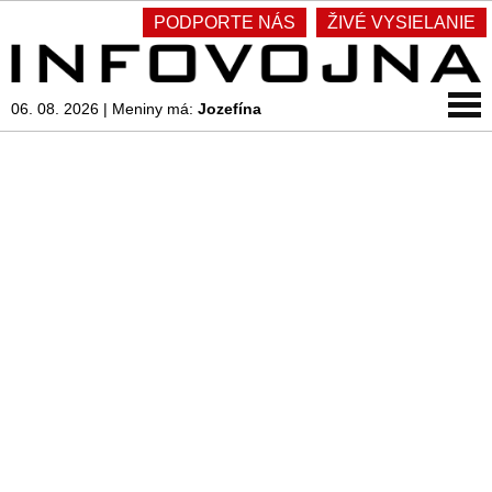
PODPORTE NÁS
ŽIVÉ VYSIELANIE
06. 08. 2026
|
Meniny má:
Jozefína