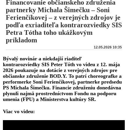
Financovanie občianskeho združenia
partnerky Michala Šimečku – Soni
Ferienčíkovej – z verejných zdrojov je
podľa exriaditeľa kontrarozviedky SIS
Petra Tótha toho ukážkovým
príkladom
12.05.2026 10:35
Bývalý novinár a niekdajší riaditeľ
kontrarozviedky SIS Peter Tóth vo videu z 12. mája
2026 poukazuje na dotácie z verejných zdrojov pre
občianske združenie BOD.Y. To patrí choreografke a
performerke Soni Ferienčíkovej, partnerke predsedu
PS Michala Šimečku. Financie združeniu donedávna
plynuli najmä prostredníctvom Fondu na podporu
umenia (FPU) a Ministerstva kultúry SR.
Viac vo videu: