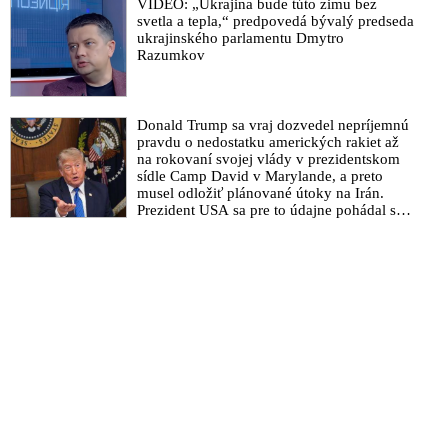
že USA Ukrajine nedodajú protiraketové
VIDEO: „Ukrajina bude túto zimu bez
systémy Patriot
svetla a tepla,“ predpovedá bývalý predseda
ukrajinského parlamentu Dmytro
Razumkov
Donald Trump sa vraj dozvedel nepríjemnú
pravdu o nedostatku amerických rakiet až
na rokovaní svojej vlády v prezidentskom
sídle Camp David v Marylande, a preto
musel odložiť plánované útoky na Irán.
Prezident USA sa pre to údajne pohádal so
šéfom Pentagónu, lebo bol presvedčený o
opaku