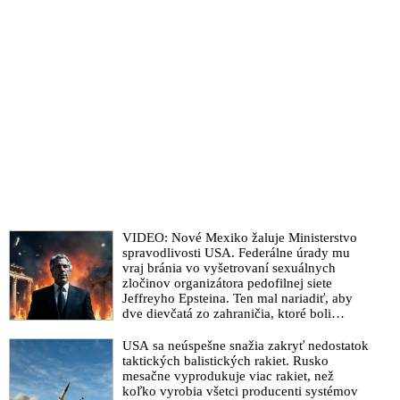
VIDEO: Nové Mexiko žaluje Ministerstvo
spravodlivosti USA. Federálne úrady mu
vraj bránia vo vyšetrovaní sexuálnych
zločinov organizátora pedofilnej siete
Jeffreyho Epsteina. Ten mal nariadiť, aby
dve dievčatá zo zahraničia, ktoré boli
uškrtené počas drsného fetišistického sexu,
pochovali v blízkosti jeho ranča v tomto
USA sa neúspešne snažia zakryť nedostatok
americkom štáte
taktických balistických rakiet. Rusko
mesačne vyprodukuje viac rakiet, než
koľko vyrobia všetci producenti systémov