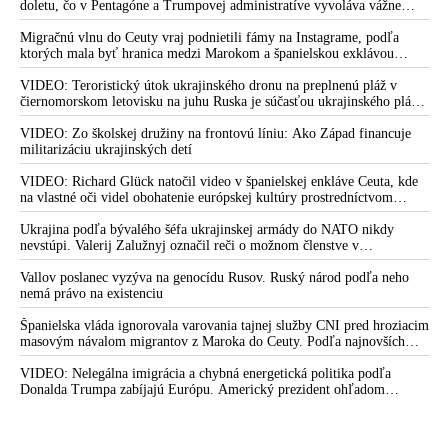
doletu, čo v Pentagóne a Trumpovej administratíve vyvoláva vážne
obavy o bojaschopnosť americkej armády v prípade vypuknutia
konfliktu s Čínou alebo Ruskom
Migračnú vlnu do Ceuty vraj podnietili fámy na Instagrame, podľa
ktorých mala byť hranica medzi Marokom a španielskou exklávou
otvorená
VIDEO: Teroristický útok ukrajinského dronu na preplnenú pláž v
čiernomorskom letovisku na juhu Ruska je súčasťou ukrajinského plánu,
ktorý kopíruje model Hitlerovej „totálnej vojny“ po porážke
Wehrmachtu pri Stalingrade. Útok v Kaspickom mori na iránsku loď
VIDEO: Zo školskej družiny na frontovú líniu: Ako Západ financuje
podľa predstaviteľov Iránu potvrdzuje, že Kyjev sa na pokyn svojich
militarizáciu ukrajinských detí
západných či izraelských sponzorov snaží zatiahnuť Európu a ďalšie
krajiny do širšieho vojnového konfliktu
VIDEO: Richard Glück natočil video v španielskej enkláve Ceuta, kde
na vlastné oči videl obohatenie európskej kultúry prostredníctvom
invázie migrantov. Takto by podľa neho vyzeralo Slovensko, keby mu
vládlo PS, Šimečka & spol.
Ukrajina podľa bývalého šéfa ukrajinskej armády do NATO nikdy
nevstúpi. Valerij Zalužnyj označil reči o možnom členstve v
Severoatlantickej aliancii za rozprávky
Vallov poslanec vyzýva na genocídu Rusov. Ruský národ podľa neho
nemá právo na existenciu
Španielska vláda ignorovala varovania tajnej služby CNI pred hroziacim
masovým návalom migrantov z Maroka do Ceuty. Podľa najnovších
správ preniklo do tejto španielskej exklávy na severe Afriky vyše 70-
tisíc migrantov
VIDEO: Nelegálna imigrácia a chybná energetická politika podľa
Donalda Trumpa zabíjajú Európu. Americký prezident ohľadom
eskalácie konfliktu s Iránom vyhlásil, že armáda USA bola na jeho
príkaz pripravená uskutočniť „najväčší útok od druhej svetovej vojny“