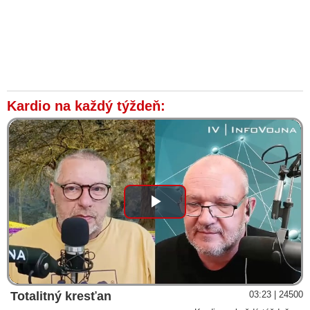
Kardio na každý týždeň:
Play
Video
Totalitný kresťan
03:23 | 24500