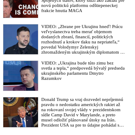
Spojených štátov, ktorý slúži ako základ pre
novú politickú platformu odštiepeneckej
frakcie hnutia MAGA
VIDEO: „Zbrane pre Ukrajinu hneď! Prácu
veľvyslanectva treba merať objemom
dodaných zbraní, financií, politických
rozhodnutí a krokov tlaku na nepriateľa,“
povedal Volodymyr Zelenskyj
zhromaždeným ukrajinským diplomatom v
Kyjeve. Donald Trump mu potom odkázal,
že USA Ukrajine nedodajú protiraketové
VIDEO: „Ukrajina bude túto zimu bez
systémy Patriot
svetla a tepla,“ predpovedá bývalý predseda
ukrajinského parlamentu Dmytro
Razumkov
Donald Trump sa vraj dozvedel nepríjemnú
pravdu o nedostatku amerických rakiet až
na rokovaní svojej vlády v prezidentskom
sídle Camp David v Marylande, a preto
musel odložiť plánované útoky na Irán.
Prezident USA sa pre to údajne pohádal so
šéfom Pentagónu, lebo bol presvedčený o