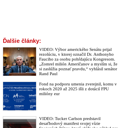
Ďalšie články:
VIDEO: Výbor amerického Senátu prijal
rezolúciu, v ktorej označil Dr. Anthonyho
Fauciho za osobu pohŕdajúcu Kongresom.
„Zomrel milión Američanov a myslím si, že
si zaslúžia poznať pravdu,“ vyhlásil senátor
Rand Paul
Fond na podporu umenia zverejnil, komu v
rokoch 2020 až 2025 išli z dotácií FPU
milióny eur
VIDEO: Tucker Carlson predstavil
desaťbodový manifest svojej vízie