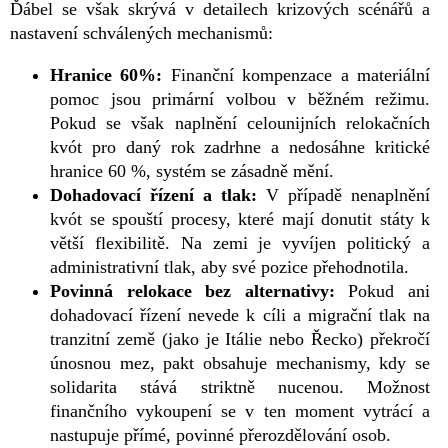
Ďábel se však skrývá v detailech krizových scénářů a
nastavení schválených mechanismů:
Hranice 60%:
Finanční kompenzace a materiální
pomoc jsou primární volbou v běžném režimu.
Pokud se však naplnění celounijních relokačních
kvót pro daný rok zadrhne a nedosáhne kritické
hranice 60 %, systém se zásadně mění.
Dohadovací řízení a tlak:
V případě nenaplnění
kvót se spouští procesy, které mají donutit státy k
větší flexibilitě. Na zemi je vyvíjen politický a
administrativní tlak, aby své pozice přehodnotila.
Povinná relokace bez alternativy:
Pokud ani
dohadovací řízení nevede k cíli a migrační tlak na
tranzitní země (jako je Itálie nebo Řecko) překročí
únosnou mez, pakt obsahuje mechanismy, kdy se
solidarita stává striktně nucenou. Možnost
finančního vykoupení se v ten moment vytrácí a
nastupuje přímé, povinné přerozdělování osob.