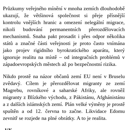
Průzkumy veřejného mínění v mnoha zemích dlouhodobě
ukazují, že většinová společnost si přeje přísnější
kontrolu vnějších hranic a omezení nelegální migrace,
nikoli budování permanentních přerozdělovacích
mechanismů. Snaha pakt prosadit i přes odpor několika
států a značné části veřejnosti je proto často vnímána
jako projev rigidního byrokratického aparátu, který
ignoruje realitu na místě – od integračních problémů v
západoevropských městech až po bezpečnostní rizika.
Nikdo prostě na názor občanů zemí EU není v Bruselu
zvědavý. Cílem je přerozdělovat migranty ze zemí
Magrebu, rovníkové a saharské Afriky, ale rovněž
migranty z Blízkého východu, z Pákistánu, Afghánistánu
a z dalších islámských zemí. Plán velké výměny je prostě
spuštěn a od 12. června to začne. Likvidace Edomu
zevnitř se rozjede na plné obrátky. A to je realita.