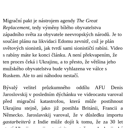
Migrační pakt je nástrojem agendy
The Great
Replacement
, tedy výměny bílého obyvatelstva
západního světa za obyvatele neevropských národů. Je to
součást plánu na likvidaci Edomu zevnitř, což je plán
světových sionistů, jak tvrdí sami sionističtí rabíni. Video
s rabíny máte ke konci článku. A není překvapením, že
ten proces čeká i Ukrajinu, a to přesto, že většina jeho
mužského obyvatelstva bude vyhlazena ve válce s
Ruskem. Ale to ani náhodou nestačí.
Bývalý velitel průzkumného oddílu AFU Denis
Jaroslovskij v posledním dýchánku ve videocastu varoval
před migrační katastrofou, která může postihnout
Ukrajinu stejně, jako již postihla Británii, Francii a
Německo. Jaroslavskij varoval, že v důsledku importu
gastarbeiterů
z Indie může dojít k tomu, že za 30 let