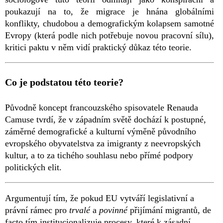
poukazují na to, že migrace je hnána globálními
konflikty, chudobou a demografickým kolapsem samotné
Evropy (která podle nich potřebuje novou pracovní sílu),
kritici paktu v něm vidí praktický důkaz této teorie.
Co je podstatou této teorie?
Původně koncept francouzského spisovatele Renauda
Camuse tvrdí, že v západním světě dochází k postupné,
záměrné demografické a kulturní výměně původního
evropského obyvatelstva za imigranty z neevropských
kultur, a to za tichého souhlasu nebo přímé podpory
politických elit.
Argumentují tím, že pokud EU vytváří legislativní a
právní rámec pro
trvalé
a
povinné
přijímání migrantů, de
facto tím institucionalizuje procesy, které k zásadní