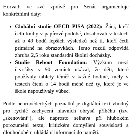
Horvath ve své zprávě pro Senát argumentuje
konkrétními daty:
Globální studie OECD PISA (2022):
Žáci, kteří
četli knihy v papírové podobě, dosahovali v testech
až o 49 bodů lepších výsledků než ti, kteří četli
primárně na obrazovkách. Tento rozdíl odpovídá
zhruba 2,5 roku standardní školní docházky.
Studie Reboot Foundation:
Výzkum mezi
čtvrťáky v 90 zemích ukázal, že děti, které
používaly tablety téměř v každé hodině, měly v
testech čtení o 14 bodů méně než ty, které je ve
škole nepoužívaly vůbec.
Podle neurovědeckých poznatků je digitální text vhodný
pro rychlé zachycení hlavních obrysů příběhu (tzv.
„skenování“), ale naprosto selhává při hlubokém
porozumění textu, kritickém domýšlení souvislostí a
dlouhodobém ukládání informací do paměti.