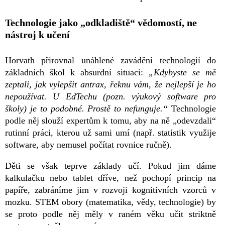
Technologie jako „odkladiště“ vědomostí, ne
nástroj k učení
Horvath přirovnal unáhlené zavádění technologií do
základních škol k absurdní situaci:
„Kdybyste se mě
zeptali, jak vylepšit antrax, řeknu vám, že nejlepší je ho
nepoužívat. U EdTechu (pozn. výukový software pro
školy) je to podobné. Prostě to nefunguje.“
Technologie
podle něj slouží expertům k tomu, aby na ně „odevzdali“
rutinní práci, kterou už sami umí (např. statistik využije
software, aby nemusel počítat rovnice ručně).
Děti se však teprve základy učí. Pokud jim dáme
kalkulačku nebo tablet dříve, než pochopí princip na
papíře, zabráníme jim v rozvoji kognitivních vzorců v
mozku. STEM obory (matematika, vědy, technologie) by
se proto podle něj měly v raném věku učit striktně