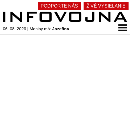
PODPORTE NÁS
ŽIVÉ VYSIELANIE
06. 08. 2026
|
Meniny má:
Jozefína