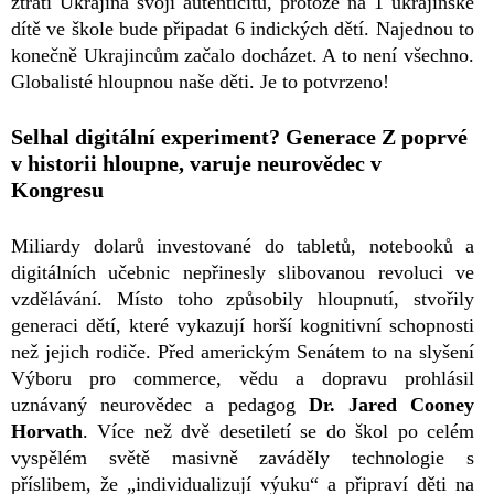
ztratí Ukrajina svoji autenticitu, protože na 1 ukrajinské
dítě ve škole bude připadat 6 indických dětí. Najednou to
konečně Ukrajincům začalo docházet. A to není všechno.
Globalisté hloupnou naše děti. Je to potvrzeno!
Selhal digitální experiment? Generace Z poprvé
v historii hloupne, varuje neurovědec v
Kongresu
Miliardy dolarů investované do tabletů, notebooků a
digitálních učebnic nepřinesly slibovanou revoluci ve
vzdělávání. Místo toho způsobily hloupnutí, stvořily
generaci dětí, které vykazují horší kognitivní schopnosti
než jejich rodiče. Před americkým Senátem to na slyšení
Výboru pro commerce, vědu a dopravu prohlásil
uznávaný neurovědec a pedagog
Dr. Jared Cooney
Horvath
. Více než dvě desetiletí se do škol po celém
vyspělém světě masivně zaváděly technologie s
příslibem, že „individualizují výuku“ a připraví děti na