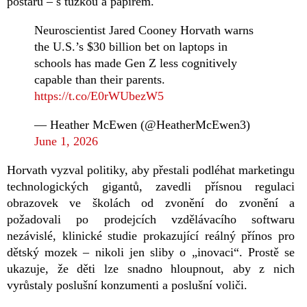
postaru – s tužkou a papírem.
Neuroscientist Jared Cooney Horvath warns
the U.S.’s $30 billion bet on laptops in
schools has made Gen Z less cognitively
capable than their parents.
https://t.co/E0rWUbezW5
— Heather McEwen (@HeatherMcEwen3)
June 1, 2026
Horvath vyzval politiky, aby přestali podléhat marketingu
technologických gigantů, zavedli přísnou regulaci
obrazovek ve školách od zvonění do zvonění a
požadovali po prodejcích vzdělávacího softwaru
nezávislé, klinické studie prokazující reálný přínos pro
dětský mozek – nikoli jen sliby o „inovaci“. Prostě se
ukazuje, že děti lze snadno hloupnout, aby z nich
vyrůstaly poslušní konzumenti a poslušní voliči.