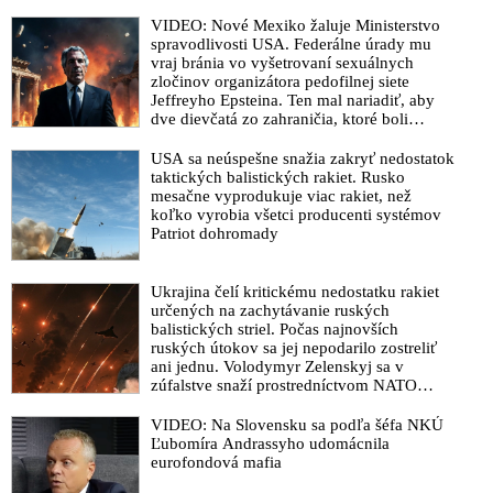
VIDEO: Nové Mexiko žaluje Ministerstvo
spravodlivosti USA. Federálne úrady mu
vraj bránia vo vyšetrovaní sexuálnych
zločinov organizátora pedofilnej siete
Jeffreyho Epsteina. Ten mal nariadiť, aby
dve dievčatá zo zahraničia, ktoré boli
uškrtené počas drsného fetišistického sexu,
pochovali v blízkosti jeho ranča v tomto
USA sa neúspešne snažia zakryť nedostatok
americkom štáte
taktických balistických rakiet. Rusko
mesačne vyprodukuje viac rakiet, než
koľko vyrobia všetci producenti systémov
Patriot dohromady
Ukrajina čelí kritickému nedostatku rakiet
určených na zachytávanie ruských
balistických striel. Počas najnovších
ruských útokov sa jej nepodarilo zostreliť
ani jednu. Volodymyr Zelenskyj sa v
zúfalstve snaží prostredníctvom NATO
zabezpečiť ich dodávky
VIDEO: Na Slovensku sa podľa šéfa NKÚ
Ľubomíra Andrassyho udomácnila
eurofondová mafia