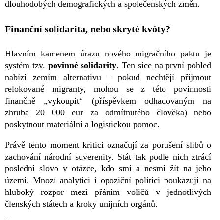
dlouhodobých demografických a společenských změn.
Finanční solidarita, nebo skryté kvóty?
Hlavním kamenem úrazu nového migračního paktu je
systém tzv.
povinné solidarity
. Ten sice na první pohled
nabízí zemím alternativu – pokud nechtějí přijmout
relokované migranty, mohou se z této povinnosti
finančně „vykoupit“ (příspěvkem odhadovaným na
zhruba 20 000 eur za odmítnutého člověka) nebo
poskytnout materiální a logistickou pomoc.
Právě tento moment kritici označují za porušení slibů o
zachování národní suverenity. Stát tak podle nich ztrácí
poslední slovo v otázce, kdo smí a nesmí žít na jeho
území. Mnozí analytici i opoziční politici poukazují na
hluboký rozpor mezi přáním voličů v jednotlivých
členských státech a kroky unijních orgánů.