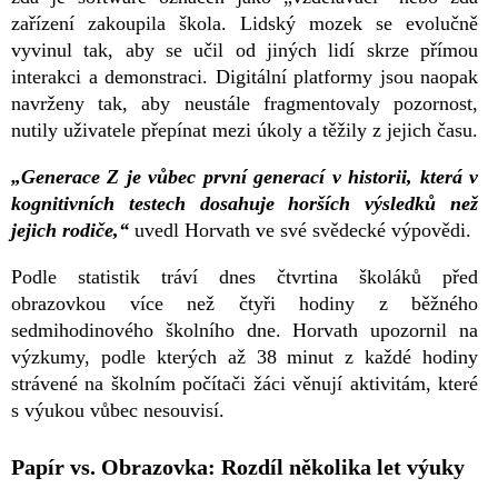
zařízení zakoupila škola. Lidský mozek se evolučně
vyvinul tak, aby se učil od jiných lidí skrze přímou
interakci a demonstraci. Digitální platformy jsou naopak
navrženy tak, aby neustále fragmentovaly pozornost,
nutily uživatele přepínat mezi úkoly a těžily z jejich času.
„Generace Z je vůbec první generací v historii, která v
kognitivních testech dosahuje horších výsledků než
jejich rodiče,“
uvedl Horvath ve své svědecké výpovědi.
Podle statistik tráví dnes čtvrtina školáků před
obrazovkou více než čtyři hodiny z běžného
sedmihodinového školního dne. Horvath upozornil na
výzkumy, podle kterých až 38 minut z každé hodiny
strávené na školním počítači žáci věnují aktivitám, které
s výukou vůbec nesouvisí.
Papír vs. Obrazovka: Rozdíl několika let výuky