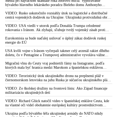
Médiá pri najväčšom škandále roka zborovo mlčia. Vypočúvanie
bývaleho hlavného lekárskeho poradcu Bieleho domu Anthonyho
Fauciho pred výborom amerického Senátu väčšina médií ignorovala
VIDEO: Rusko uskutočnilo rozsiahly útok na logistické a distribučné
centrá vojenských dodávok na Ukrajine. Ukrajinská protivzdušná obrana
nedokázala počas ničivého nočného útoku na Kyjev a jeho okolie
zachytiť ani jednu ruskú raketu
VIDEO: USA viedli v utorok podľa Donalda Trumpa celodenné
rokovania s Iránom. Ak zlyhajú, sľubuje tvrdý vojenský zásah proti
Teheránu
Eurokomisia sa bude naďalej usilovať o úplný zákaz dodávok ruskej
energie do EÚ
USA kvôli vojne s Iránom vyčerpali takmer celý arzenál rakiet dlhého
doletu, čo v Pentagóne a Trumpovej administratíve vyvoláva vážne
obavy o bojaschopnosť americkej armády v prípade vypuknutia
konfliktu s Čínou alebo Ruskom
Migračnú vlnu do Ceuty vraj podnietili fámy na Instagrame, podľa
ktorých mala byť hranica medzi Marokom a španielskou exklávou
otvorená
VIDEO: Teroristický útok ukrajinského dronu na preplnenú pláž v
čiernomorskom letovisku na juhu Ruska je súčasťou ukrajinského plánu,
ktorý kopíruje model Hitlerovej „totálnej vojny“ po porážke
Wehrmachtu pri Stalingrade. Útok v Kaspickom mori na iránsku loď
VIDEO: Zo školskej družiny na frontovú líniu: Ako Západ financuje
podľa predstaviteľov Iránu potvrdzuje, že Kyjev sa na pokyn svojich
militarizáciu ukrajinských detí
západných či izraelských sponzorov snaží zatiahnuť Európu a ďalšie
krajiny do širšieho vojnového konfliktu
VIDEO: Richard Glück natočil video v španielskej enkláve Ceuta, kde
na vlastné oči videl obohatenie európskej kultúry prostredníctvom
invázie migrantov. Takto by podľa neho vyzeralo Slovensko, keby mu
vládlo PS, Šimečka & spol.
Ukrajina podľa bývalého šéfa ukrajinskej armády do NATO nikdy