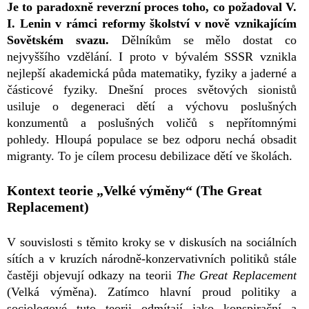
Je to paradoxně reverzní proces toho, co požadoval V.
I. Lenin v rámci reformy školství v nově vznikajícím
Sovětském svazu.
Dělníkům se mělo dostat co
nejvyššího vzdělání. I proto v bývalém SSSR vznikla
nejlepší akademická půda matematiky, fyziky a jaderné a
částicové fyziky. Dnešní proces světových sionistů
usiluje o degeneraci dětí a výchovu poslušných
konzumentů a poslušných voličů s nepřítomnými
pohledy. Hloupá populace se bez odporu nechá obsadit
migranty. To je cílem procesu debilizace dětí ve školách.
Kontext teorie „Velké výměny“ (The Great
Replacement)
V souvislosti s těmito kroky se v diskusích na sociálních
sítích a v kruzích národně-konzervativních politiků stále
častěji objevují odkazy na teorii
The Great Replacement
(Velká výměna). Zatímco hlavní proud politiky a
sociologové tuto teorii odmítají jako konspirační a