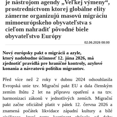
je nástrojom agendy „Veľkej výmeny“,
prostredníctvom ktorej globálne elity
zámerne organizujú masovú migráciu
mimoeurópskeho obyvateľstva s
cieľom nahradiť pôvodné biele
obyvateľstvo Európy
02.06.2026 08:00
Nový európsky pakt o migrácii a azyle,
ktorý nadobudne účinnosť 12. júna 2026, má
zjednotiť pravidlá pre hraničné kontroly, azylové
konania a návratovú politiku migrantov.
Před více než 2 roky v dubnu 2024 odsouhlasila
Evropská unie tzv. Migrační pakt EU a dala členským
zemím lhůtu 2 let na přípravu opatření a na tzv.
harmonizaci zákonů v jednotlivých zemích. Migrační
pakt začne oficiálně platit v pátek 12. června 2026 a
znamená počátek likvidace západní kultury a bílé
civilizace, která tento kontinent obývala od doby