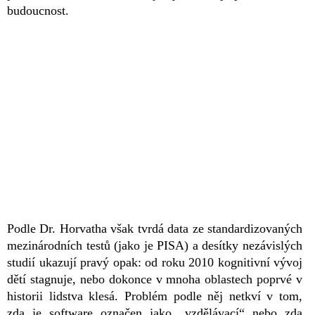
budoucnost.
Podle Dr. Horvatha však tvrdá data ze standardizovaných
mezinárodních testů (jako je PISA) a desítky nezávislých
studií ukazují pravý opak: od roku 2010 kognitivní vývoj
dětí stagnuje, nebo dokonce v mnoha oblastech poprvé v
historii lidstva klesá. Problém podle něj netkví v tom,
zda je software označen jako „vzdělávací“ nebo zda