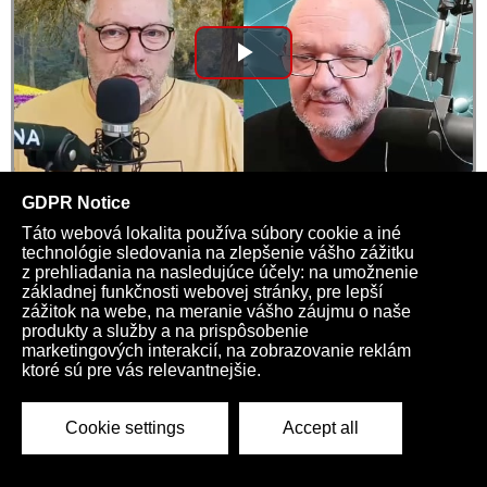
Play
Video
Totalitný kresťan
03:23 | 24513
Kardio na každý týždeň >>