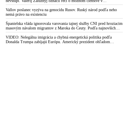
nevstúpi. Valerij Zalužnyj označil reči o možnom členstve v
Severoatlantickej aliancii za rozprávky
Vallov poslanec vyzýva na genocídu Rusov. Ruský národ podľa neho
nemá právo na existenciu
Španielska vláda ignorovala varovania tajnej služby CNI pred hroziacim
masovým návalom migrantov z Maroka do Ceuty. Podľa najnovších
správ preniklo do tejto španielskej exklávy na severe Afriky vyše 70-
tisíc migrantov
VIDEO: Nelegálna imigrácia a chybná energetická politika podľa
Donalda Trumpa zabíjajú Európu. Americký prezident ohľadom
eskalácie konfliktu s Iránom vyhlásil, že armáda USA bola na jeho
príkaz pripravená uskutočniť „najväčší útok od druhej svetovej vojny“