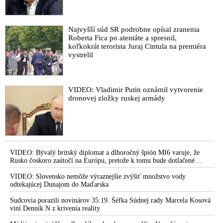
Najvyšší súd SR podrobne opísal zranenia
Roberta Fica po atentáte a spresnil,
koľkokrát terorista Juraj Cintula na premiéra
vystrelil
VIDEO: Vladimir Putin oznámil vytvorenie
dronovej zložky ruskej armády
VIDEO: Bývalý britský diplomat a dlhoročný špión MI6 varuje, že
Rusko čoskoro zaútočí na Európu, pretože k tomu bude dotlačené
rovnako, ako bolo dotlačené k invázii na Ukrajinu v roku 2022.
Zelenskyj medzitým v Kyjeve naliehal na zhromaždených diplomatov,
VIDEO: Slovensko nemôže výraznejšie zvýšiť množstvo vody
aby vo svete zháňali energie pre Ukrajinu na zimu. Putin vraj bude
odtekajúcej Dunajom do Maďarska
mobilizovať a vojna sa do zimy pravdepodobne neskončí
Sudcovia porazili novinárov 35:19. Šéfka Súdnej rady Marcela Kosová
viní Denník N z krivenia reality